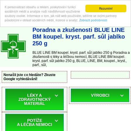
K personalizaci obsahu a reklam, poskytování funkcí
Rozumím!
sociálních médií a analýze naší návštěvnosti využíváme
soubory cookie. Informace o tom, jak náš web používáte, sdílíme se svými partnery
působícími v oblasti sociálních médií, inzerce a analýz.
Zobrazit podrobnosti
ABC-LEKARNA.cz
| Poradna a zkušenosti s léky a léčbou nemocí
Poradna a zkušenosti BLUE LINE
BM koupel. kryst. parf. sůl jablko
250 g
BLUE LINE BM koupel. kryst. parf. sůl jablko 250 g Poradna a
zkušenosti s léky a léčbou nemocí, BLUE LINE BM koupel.
kryst. parf. sůl jablko 250 g, BLUE, LINE, BM, koupel., kryst.,
parf., sůl,
Nenašli jste co hledáte? Zkuste
Google vyhledávání!
LÉKY A
VÝROBCI
ZDRAVOTNICKÝ
MATERIÁL
POTÍŽE
A LÉČBA NEMOCI