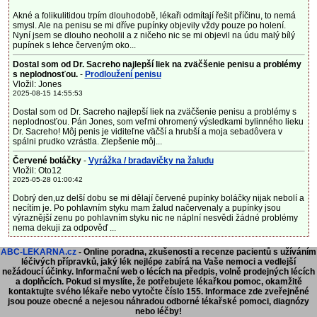
Akné a folikulitidou trpím dlouhodobě, lékaři odmítají řešit příčinu, to nemá
smysl. Ale na penisu se mi dříve pupínky objevily vždy pouze po holení.
Nyní jsem se dlouho neoholil a z ničeho nic se mi objevil na údu malý bílý
pupínek s lehce červeným oko...
Dostal som od Dr. Sacreho najlepší liek na zväčšenie penisu a problémy
s neplodnosťou.
-
Prodloužení penisu
Vložil: Jones
2025-08-15 14:55:53
Dostal som od Dr. Sacreho najlepší liek na zväčšenie penisu a problémy s
neplodnosťou. Pán Jones, som veľmi ohromený výsledkami bylinného lieku
Dr. Sacreho! Môj penis je viditeľne väčší a hrubší a moja sebadôvera v
spálni prudko vzrástla. Zlepšenie môj...
Červené boláčky
-
Vyrážka / bradavičky na žaludu
Vložil: Oto12
2025-05-28 01:00:42
Dobrý den,uz delší dobu se mi dělají červené pupínky boláčky nijak nebolí a
necítím je. Po pohlavním styku mam žalud načervenaly a pupínky jsou
výraznější zenu po pohlavním styku nic ne náplní nesvědi žádné problémy
nema dekuji za odpověď ...
ABC-LEKARNA.cz
- Online poradna, zkušenosti a recenze pacientů s užíváním
léčivých přípravků, jaký lék nejlépe zabírá na Vaše nemoci a vedlejší
nežádoucí účinky. Informační web o lécích na předpis, volně prodejných lécích
a doplňcích.
Pokud si myslíte, že potřebujete lékařkou pomoc, okamžitě
kontaktujte svého lékaře nebo vytočte číslo 155. Informace zde zveřejněné
jsou pouze obecné a nejesou náhradou odborné lékařské pomoci, diagnózy
nebo léčby!