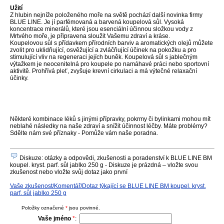
Užití
Z hlubin nejníže položeného moře na světě pochází další novinka firmy
BLUE LINE. Je jí parfémovaná a barvená koupelová sůl. Vysoká
koncentrace minerálů, které jsou esenciální účinnou složkou vody z
Mrtvého moře, je připravena sloužit Vašemu zdraví a kráse.
Koupelovou sůl s přídavkem přírodních barviv a aromatických olejů můžete
zvolit pro uklidňující, osvěžující a zvláčňující účinek na pokožku a pro
stimulující vliv na regeneraci jejích buněk. Koupelová sůl s jablečným
výtažkem je neocenitelná pro koupele po namáhavé práci nebo sportovní
aktivitě. Prohřívá pleť, zvyšuje krevní cirkulaci a má výtečné relaxační
účinky.
Některé kombinace léků s jinými přípravky, pokrmy či bylinkami mohou mít
neblahé následky na naše zdraví a snížit účinnost léčby. Máte problémy?
Sdělte nám své příznaky - Pomůže vám naše poradna.
Diskuze: otázky a odpovědi, zkušenosti a poradenství k BLUE LINE BM
koupel. kryst. parf. sůl jablko 250 g - Diskuze je prázdná – vložte svou
zkušenost nebo vložte svůj dotaz jako první
Vaše zkušenost/Komentář/Dotaz týkající se BLUE LINE BM koupel. kryst.
parf. sůl jablko 250 g
Položky označené
*
jsou povinné.
Vaše jméno
*
: