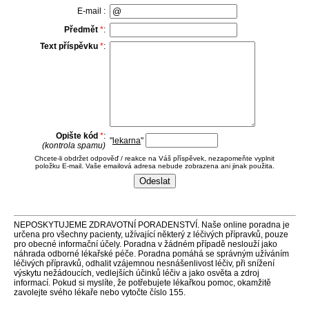
E-mail :
Předmět
*
:
Text příspěvku
*
:
Opište kód
*
:
"
lekarna
"
(kontrola spamu)
Chcete-li obdržet odpověď / reakce na Váš příspěvek, nezapomeňte vyplnit
položku E-mail. Vaše emailová adresa nebude zobrazena ani jinak použita.
NEPOSKYTUJEME ZDRAVOTNÍ PORADENSTVÍ. Naše online poradna je
určena pro všechny pacienty, užívající některý z léčivých přípravků, pouze
pro obecné informační účely. Poradna v žádném případě neslouží jako
náhrada odborné lékařské péče. Poradna pomáhá se správným užíváním
léčivých přípravků, odhalit vzájemnou nesnášenlivost léčiv, při snížení
výskytu nežádoucích, vedlejších účinků léčiv a jako osvěta a zdroj
informací. Pokud si myslíte, že potřebujete lékařkou pomoc, okamžitě
zavolejte svého lékaře nebo vytočte číslo 155.