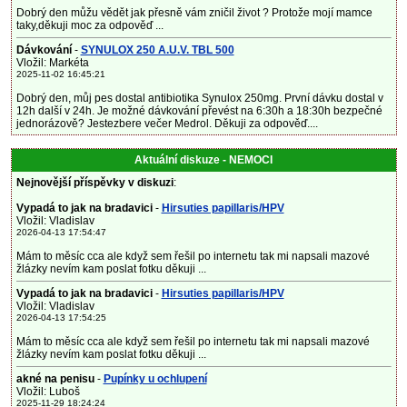
Dobrý den můžu vědět jak přesně vám zničil život ? Protože mojí mamce
taky,děkuji moc za odpověď ...
Dávkování
-
SYNULOX 250 A.U.V. TBL 500
Vložil: Markéta
2025-11-02 16:45:21
Dobrý den, můj pes dostal antibiotika Synulox 250mg. První dávku dostal v
12h další v 24h. Je možné dávkování převést na 6:30h a 18:30h bezpečné
jednorázově? Jestezbere večer Medrol. Děkuji za odpověď....
Aktuální diskuze - NEMOCI
Nejnovější příspěvky v diskuzi
:
Vypadá to jak na bradavici
-
Hirsuties papillaris/HPV
Vložil: Vladislav
2026-04-13 17:54:47
Mám to měsíc cca ale když sem řešil po internetu tak mi napsali mazové
žlázky nevím kam poslat fotku děkuji ...
Vypadá to jak na bradavici
-
Hirsuties papillaris/HPV
Vložil: Vladislav
2026-04-13 17:54:25
Mám to měsíc cca ale když sem řešil po internetu tak mi napsali mazové
žlázky nevím kam poslat fotku děkuji ...
akné na penisu
-
Pupínky u ochlupení
Vložil: Luboš
2025-11-29 18:24:24