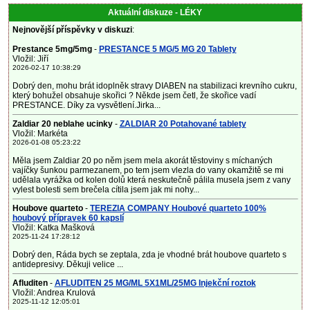
Aktuální diskuze - LÉKY
Nejnovější příspěvky v diskuzi
:
Prestance 5mg/5mg
-
PRESTANCE 5 MG/5 MG 20 Tablety
Vložil: Jiří
2026-02-17 10:38:29
Dobrý den, mohu brát idoplněk stravy DIABEN na stabilizaci krevního cukru,
který bohužel obsahuje skořici ? Někde jsem četl, že skořice vadí
PRESTANCE. Díky za vysvětlení.Jirka...
Zaldiar 20 neblahe ucinky
-
ZALDIAR 20 Potahované tablety
Vložil: Markéta
2026-01-08 05:23:22
Měla jsem Zaldiar 20 po něm jsem mela akorát těstoviny s míchaných
vajíčky šunkou parmezanem, po tem jsem vlezla do vany okamžitě se mi
udělala vyrážka od kolen dolů která neskutečně pálila musela jsem z vany
vylest bolesti sem brečela cítila jsem jak mi nohy...
Houbove quarteto
-
TEREZIA COMPANY Houbové quarteto 100%
houbový přípravek 60 kapslí
Vložil: Katka Mašková
2025-11-24 17:28:12
Dobrý den, Ráda bych se zeptala, zda je vhodné brát houbove quarteto s
antidepresivy. Děkuji velice ...
Afluditen
-
AFLUDITEN 25 MG/ML 5X1ML/25MG Injekční roztok
Vložil: Andrea Krulová
2025-11-12 12:05:01