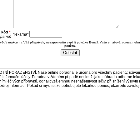
e kód
*
:
"
lekarna
"
 spamu)
ověď / reakce na Váš příspěvek, nezapomeňte vyplnit položku E-mail. Vaše emailová adresa nebu
použita.
ORADENSTVÍ. Naše online poradna je určena pro všechny pacienty, užívající 
é informační účely. Poradna v žádném případě neslouží jako náhrada odborné lék
 léčivých přípravků, odhalit vzájemnou nesnášenlivost léčiv, při snížení výskytu 
a zdroj informací. Pokud si myslíte, že potřebujete lékařkou pomoc, okamžitě zavole