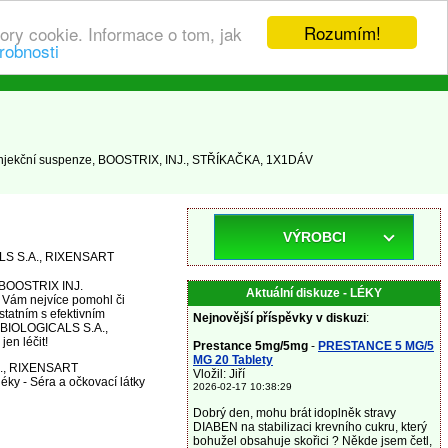
Rozumím!
ory cookie. Informace o tom, jak
robnosti
njekční suspenze, BOOSTRIX, INJ., STŘÍKAČKA, 1X1DÁV
VÝROBCI
ALS S.A., RIXENSART
y BOOSTRIX INJ.
Aktuální diskuze - LÉKY
Vám nejvíce pomohl či
tatním s efektivním
Nejnovější příspěvky v diskuzi
:
 BIOLOGICALS S.A.,
en léčit!
Prestance 5mg/5mg
-
PRESTANCE 5 MG/5
MG 20 Tablety
., RIXENSART
Vložil: Jiří
léky - Séra a očkovací látky
2026-02-17 10:38:29
Dobrý den, mohu brát idoplněk stravy
DIABEN na stabilizaci krevního cukru, který
bohužel obsahuje skořici ? Někde jsem četl,