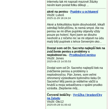
internetu tak mi napsali mazové žlázky
nevím kam poslat fotku děkuji ...
akné na penisu
-
Pupínky u ochlupení
Vložil: Luboš
2025-11-29 18:24:24
Akné a folikulitidou trpím dlouhodobě, lékaři
odmítají řešit příčinu, to nemá smysl. Ale na
penisu se mi dříve pupínky objevily vždy
pouze po holení. Nyní jsem se dlouho
neoholil a z ničeho nic se mi objevil na údu
malý bílý pupínek s lehce červeným oko...
Dostal som od Dr. Sacreho najlepší liek na
zväčšenie penisu a problémy s
neplodnosťou.
-
Prodloužení penisu
Vložil: Jones
2025-08-15 14:55:53
Dostal som od Dr. Sacreho najlepší liek na
zväčšenie penisu a problémy s
neplodnosťou. Pán Jones, som veľmi
ohromený výsledkami bylinného lieku Dr.
Sacreho! Môj penis je viditeľne väčší a
hrubší a moja sebadôvera v spálni prudko
vzrástla. Zlepšenie môj...
Červené boláčky
-
Vyrážka / bradavičky
na žaludu
Vložil: Oto12
2025-05-28 01:00:42