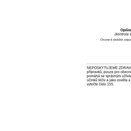
Opišt
(kontrola
Chcete-li obdržet odp
NEPOSKYTUJEME ZDRAVOTNÍ P
přípravků, pouze pro obecn
pomáhá se správným užíváním
účinků léčiv a jako osvěta 
vytočte číslo 155.