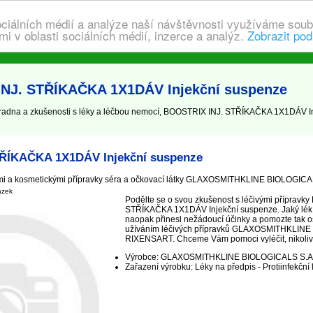
ociálních médií a analýze naší návštěvnosti využíváme soub
i v oblasti sociálních médií, inzerce a analýz.
Zobrazit pod
INJ. STŘÍKAČKA 1X1DÁV Injekční suspenze
dna a zkušenosti s léky a léčbou nemocí, BOOSTRIX INJ. STŘÍKAČKA 1X1DÁV I
ŘÍKAČKA 1X1DÁV Injekční suspenze
ými a kosmetickými přípravky séra a očkovací látky GLAXOSMITHKLINE BIOLOGIC
ázek
Podělte se o svou zkušenost s léčivými přípravk
STŘÍKAČKA 1X1DÁV Injekční suspenze. Jaký lék 
naopak přinesl nežádoucí účinky a pomozte tak os
užíváním léčivých přípravků GLAXOSMITHKLINE
RIXENSART. Chceme Vám pomoci vyléčit, nikoliv j
Výrobce: GLAXOSMITHKLINE BIOLOGICALS S.A
Zařazení výrobku: Léky na předpis - Protiinfekční 