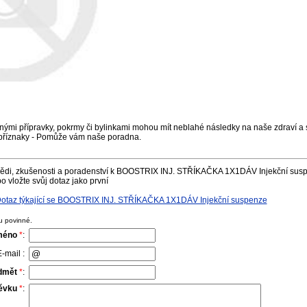
nými přípravky, pokrmy či bylinkami mohou mít neblahé následky na naše zdraví a s
příznaky - Pomůže vám naše poradna.
ědi, zkušenosti a poradenství k BOOSTRIX INJ. STŘÍKAČKA 1X1DÁV Injekční susp
o vložte svůj dotaz jako první
otaz týkající se BOOSTRIX INJ. STŘÍKAČKA 1X1DÁV Injekční suspenze
u povinné.
méno
*
:
-mail :
dmět
*
:
pěvku
*
: