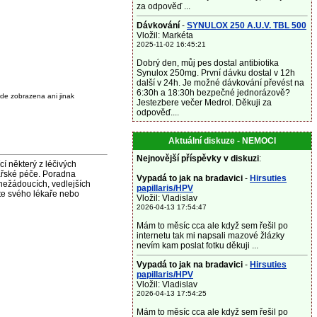
za odpověď ...
Dávkování
-
SYNULOX 250 A.U.V. TBL 500
Vložil: Markéta
2025-11-02 16:45:21
Dobrý den, můj pes dostal antibiotika
Synulox 250mg. První dávku dostal v 12h
další v 24h. Je možné dávkování převést na
6:30h a 18:30h bezpečné jednorázově?
de zobrazena ani jinak
Jestezbere večer Medrol. Děkuji za
odpověď....
Aktuální diskuze - NEMOCI
Nejnovější příspěvky v diskuzi
:
některý z léčivých
ařské péče. Poradna
Vypadá to jak na bradavici
-
Hirsuties
nežádoucích, vedlejších
papillaris/HPV
jte svého lékaře nebo
Vložil: Vladislav
2026-04-13 17:54:47
Mám to měsíc cca ale když sem řešil po
internetu tak mi napsali mazové žlázky
nevím kam poslat fotku děkuji ...
Vypadá to jak na bradavici
-
Hirsuties
papillaris/HPV
Vložil: Vladislav
2026-04-13 17:54:25
Mám to měsíc cca ale když sem řešil po