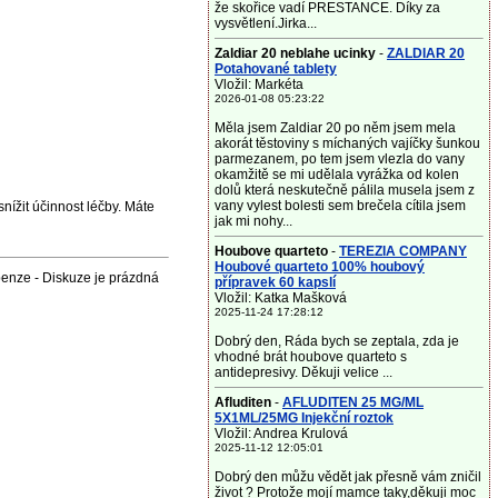
že skořice vadí PRESTANCE. Díky za
vysvětlení.Jirka...
Zaldiar 20 neblahe ucinky
-
ZALDIAR 20
Potahované tablety
Vložil: Markéta
2026-01-08 05:23:22
Měla jsem Zaldiar 20 po něm jsem mela
akorát těstoviny s míchaných vajíčky šunkou
parmezanem, po tem jsem vlezla do vany
okamžitě se mi udělala vyrážka od kolen
dolů která neskutečně pálila musela jsem z
vany vylest bolesti sem brečela cítila jsem
nížit účinnost léčby. Máte
jak mi nohy...
Houbove quarteto
-
TEREZIA COMPANY
Houbové quarteto 100% houbový
enze - Diskuze je prázdná
přípravek 60 kapslí
Vložil: Katka Mašková
2025-11-24 17:28:12
Dobrý den, Ráda bych se zeptala, zda je
vhodné brát houbove quarteto s
antidepresivy. Děkuji velice ...
Afluditen
-
AFLUDITEN 25 MG/ML
5X1ML/25MG Injekční roztok
Vložil: Andrea Krulová
2025-11-12 12:05:01
Dobrý den můžu vědět jak přesně vám zničil
život ? Protože mojí mamce taky,děkuji moc