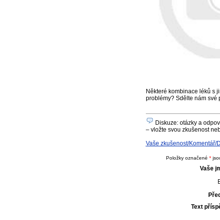
Některé kombinace léků s ji
problémy? Sdělte nám své 
Diskuze: otázky a odpov
– vložte svou zkušenost neb
Vaše zkušenost/Komentář/D
Položky označené
*
jso
Vaše j
E
Pře
Text přís