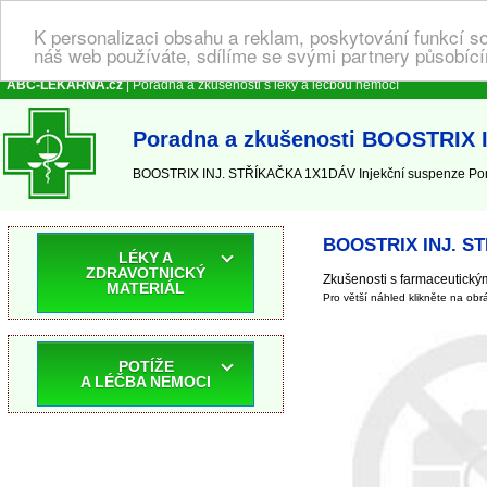
K personalizaci obsahu a reklam, poskytování funkcí s
náš web používáte, sdílíme se svými partnery působícím
ABC-LEKARNA.cz
| Poradna a zkušenosti s léky a léčbou nemocí
Poradna a zkušenosti BOOSTRIX 
BOOSTRIX INJ. STŘÍKAČKA 1X1DÁV Injekční suspenze Pora
BOOSTRIX INJ. ST
LÉKY A
ZDRAVOTNICKÝ
Zkušenosti s farmaceutick
MATERIÁL
Pro větší náhled klikněte na obr
POTÍŽE
A LÉČBA NEMOCI