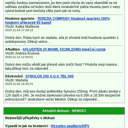
vajíčky šunkou parmezanem, po tem jsem vlezla do vany okamžitě se mi
udělala vyrážka od kolen dolů která neskutečně pálila musela jsem z vany
vylest bolesti sem brečela cítila jsem jak mi nohy...
Houbove quarteto
-
TEREZIA COMPANY Houbové quarteto 100%
houbový přípravek 60 kapslí
Vložil: Katka Mašková
2025-11-24 17:28:12
Dobrý den, Ráda bych se zeptala, zda je vhodné brát houbove quarteto s
antidepresivy. Děkuji velice ...
Afluditen
-
AFLUDITEN 25 MG/ML 5X1ML/25MG Injekční roztok
Vložil: Andrea Krulová
2025-11-12 12:05:01
Dobrý den můžu vědět jak přesně vám zničil život ? Protože mojí mamce
taky,děkuji moc za odpověď ...
Dávkování
-
SYNULOX 250 A.U.V. TBL 500
Vložil: Markéta
2025-11-02 16:45:21
Dobrý den, můj pes dostal antibiotika Synulox 250mg. První dávku dostal v
12h další v 24h. Je možné dávkování převést na 6:30h a 18:30h bezpečné
jednorázově? Jestezbere večer Medrol. Děkuji za odpověď....
Aktuální diskuze - NEMOCI
Nejnovější příspěvky v diskuzi
:
Vypadá to jak na bradavici
-
Hirsuties papillaris/HPV