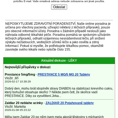
položku E-mail. Vaše emailová adresa nebude zobrazena ani jinak použita.
NEPOSKYTUJEME ZDRAVOTNÍ PORADENSTVÍ. Naše online poradna je
určena pro všechny pacienty, užívající některý z léčivých přípravků, pouze
pro obecné informační účely. Poradna v žádném případě neslouží jako
náhrada odborné lékařské péče. Poradna pomáhá se správným užíváním
léčivých přípravků, odhalit vzájemnou nesnášenlivost léčiv, při snížení
výskytu nežádoucích, vedlejších účinků léčiv a jako osvěta a zdroj
informací. Pokud si myslíte, že potřebujete lékařkou pomoc, okamžitě
zavolejte svého lékaře nebo vytočte číslo 155.
Aktuální diskuze - LÉKY
Nejnovější příspěvky v diskuzi
:
Prestance 5mg/5mg
-
PRESTANCE 5 MG/5 MG 20 Tablety
Vložil: Jiří
2026-02-17 10:38:29
Dobrý den, mohu brát idoplněk stravy DIABEN na stabilizaci krevního cukru,
který bohužel obsahuje skořici ? Někde jsem četl, že skořice vadí
PRESTANCE. Díky za vysvětlení.Jirka...
Zaldiar 20 neblahe ucinky
-
ZALDIAR 20 Potahované tablety
Vložil: Markéta
2026-01-08 05:23:22
Měla jsem Zaldiar 20 po něm jsem mela akorát těstoviny s míchaných