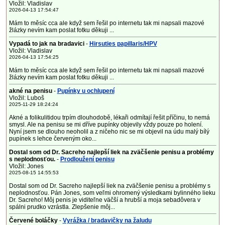
Vložil: Vladislav
2026-04-13 17:54:47
Mám to měsíc cca ale když sem řešil po internetu tak mi napsali mazové
žlázky nevím kam poslat fotku děkuji ...
Vypadá to jak na bradavici
-
Hirsuties papillaris/HPV
Vložil: Vladislav
2026-04-13 17:54:25
Mám to měsíc cca ale když sem řešil po internetu tak mi napsali mazové
žlázky nevím kam poslat fotku děkuji ...
akné na penisu
-
Pupínky u ochlupení
Vložil: Luboš
2025-11-29 18:24:24
Akné a folikulitidou trpím dlouhodobě, lékaři odmítají řešit příčinu, to nemá
smysl. Ale na penisu se mi dříve pupínky objevily vždy pouze po holení.
Nyní jsem se dlouho neoholil a z ničeho nic se mi objevil na údu malý bílý
pupínek s lehce červeným oko...
Dostal som od Dr. Sacreho najlepší liek na zväčšenie penisu a problémy
s neplodnosťou.
-
Prodloužení penisu
Vložil: Jones
2025-08-15 14:55:53
Dostal som od Dr. Sacreho najlepší liek na zväčšenie penisu a problémy s
neplodnosťou. Pán Jones, som veľmi ohromený výsledkami bylinného lieku
Dr. Sacreho! Môj penis je viditeľne väčší a hrubší a moja sebadôvera v
spálni prudko vzrástla. Zlepšenie môj...
Červené boláčky
-
Vyrážka / bradavičky na žaludu