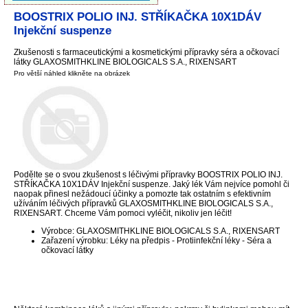
BOOSTRIX POLIO INJ. STŘÍKAČKA 10X1DÁV
Injekční suspenze
Zkušenosti s farmaceutickými a kosmetickými přípravky séra a očkovací
látky GLAXOSMITHKLINE BIOLOGICALS S.A., RIXENSART
Pro větší náhled klikněte na obrázek
Podělte se o svou zkušenost s léčivými přípravky BOOSTRIX POLIO INJ.
STŘÍKAČKA 10X1DÁV Injekční suspenze. Jaký lék Vám nejvíce pomohl či
naopak přinesl nežádoucí účinky a pomozte tak ostatním s efektivním
užíváním léčivých přípravků GLAXOSMITHKLINE BIOLOGICALS S.A.,
RIXENSART. Chceme Vám pomoci vyléčit, nikoliv jen léčit!
Výrobce: GLAXOSMITHKLINE BIOLOGICALS S.A., RIXENSART
Zařazení výrobku: Léky na předpis - Protiinfekční léky - Séra a
očkovací látky