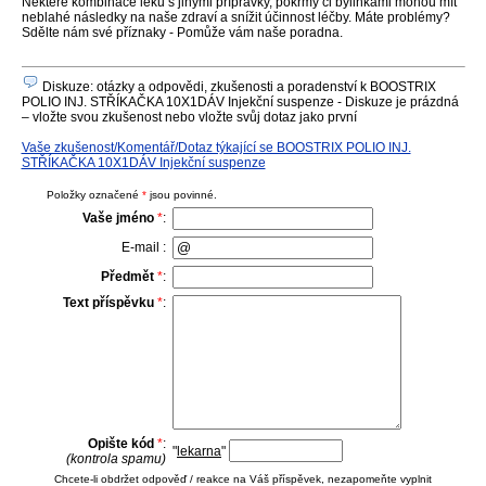
Některé kombinace léků s jinými přípravky, pokrmy či bylinkami mohou mít
neblahé následky na naše zdraví a snížit účinnost léčby. Máte problémy?
Sdělte nám své příznaky - Pomůže vám naše poradna.
Diskuze: otázky a odpovědi, zkušenosti a poradenství k BOOSTRIX
POLIO INJ. STŘÍKAČKA 10X1DÁV Injekční suspenze - Diskuze je prázdná
– vložte svou zkušenost nebo vložte svůj dotaz jako první
Vaše zkušenost/Komentář/Dotaz týkající se BOOSTRIX POLIO INJ.
STŘÍKAČKA 10X1DÁV Injekční suspenze
Položky označené
*
jsou povinné.
Vaše jméno
*
:
E-mail :
Předmět
*
:
Text příspěvku
*
:
Opište kód
*
:
"
lekarna
"
(kontrola spamu)
Chcete-li obdržet odpověď / reakce na Váš příspěvek, nezapomeňte vyplnit