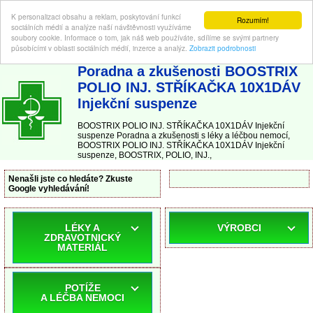
K personalizaci obsahu a reklam, poskytování funkcí
Rozumím!
sociálních médií a analýze naší návštěvnosti využíváme
soubory cookie. Informace o tom, jak náš web používáte, sdílíme se svými partnery
působícími v oblasti sociálních médií, inzerce a analýz.
Zobrazit podrobnosti
ABC-LEKARNA.cz
| Poradna a zkušenosti s léky a léčbou nemocí
Poradna a zkušenosti BOOSTRIX
POLIO INJ. STŘÍKAČKA 10X1DÁV
Injekční suspenze
BOOSTRIX POLIO INJ. STŘÍKAČKA 10X1DÁV Injekční
suspenze Poradna a zkušenosti s léky a léčbou nemocí,
BOOSTRIX POLIO INJ. STŘÍKAČKA 10X1DÁV Injekční
suspenze, BOOSTRIX, POLIO, INJ.,
Nenašli jste co hledáte? Zkuste
Google vyhledávání!
LÉKY A
VÝROBCI
ZDRAVOTNICKÝ
MATERIÁL
POTÍŽE
A LÉČBA NEMOCI