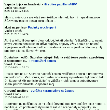
Vypadá to jak na bradavici
-
Hirsuties papillaris/HPV
Vložil: Vladislav
2026-04-13 17:54:25
Mám to měsíc cca ale když sem řešil po internetu tak mi napsali mazové
žlázky nevím kam poslat fotku děkuji ...
akné na penisu
-
Pupínky u ochlupení
Vložil: Luboš
2025-11-29 18:24:24
Akné a folikulitidou trpím dlouhodobě, lékaři odmítají řešit příčinu, to nemá
smysl. Ale na penisu se mi dříve pupínky objevily vždy pouze po holení.
Nyní jsem se dlouho neoholil a z ničeho nic se mi objevil na údu malý bílý
pupínek s lehce červeným oko...
Dostal som od Dr. Sacreho najlepší liek na zväčšenie penisu a problémy
s neplodnosťou.
-
Prodloužení penisu
Vložil: Jones
2025-08-15 14:55:53
Dostal som od Dr. Sacreho najlepší liek na zväčšenie penisu a problémy s
neplodnosťou. Pán Jones, som veľmi ohromený výsledkami bylinného lieku
Dr. Sacreho! Môj penis je viditeľne väčší a hrubší a moja sebadôvera v
spálni prudko vzrástla. Zlepšenie môj...
Červené boláčky
-
Vyrážka / bradavičky na žaludu
Vložil: Oto12
2025-05-28 01:00:42
Dobrý den,uz delší dobu se mi dělají červené pupínky boláčky nijak nebolí a
necítím je. Po pohlavním styku mam žalud načervenaly a pupínky jsou