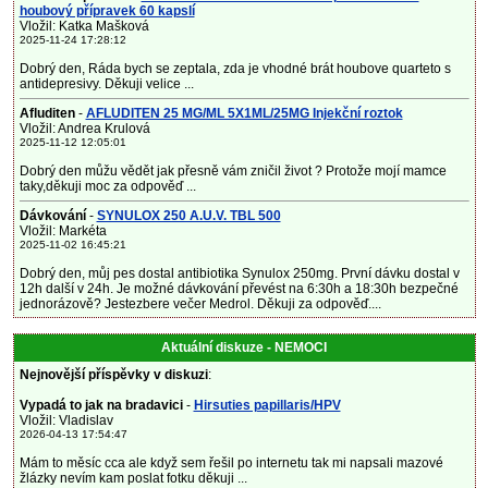
houbový přípravek 60 kapslí
Vložil: Katka Mašková
2025-11-24 17:28:12
Dobrý den, Ráda bych se zeptala, zda je vhodné brát houbove quarteto s
antidepresivy. Děkuji velice ...
Afluditen
-
AFLUDITEN 25 MG/ML 5X1ML/25MG Injekční roztok
Vložil: Andrea Krulová
2025-11-12 12:05:01
Dobrý den můžu vědět jak přesně vám zničil život ? Protože mojí mamce
taky,děkuji moc za odpověď ...
Dávkování
-
SYNULOX 250 A.U.V. TBL 500
Vložil: Markéta
2025-11-02 16:45:21
Dobrý den, můj pes dostal antibiotika Synulox 250mg. První dávku dostal v
12h další v 24h. Je možné dávkování převést na 6:30h a 18:30h bezpečné
jednorázově? Jestezbere večer Medrol. Děkuji za odpověď....
Aktuální diskuze - NEMOCI
Nejnovější příspěvky v diskuzi
:
Vypadá to jak na bradavici
-
Hirsuties papillaris/HPV
Vložil: Vladislav
2026-04-13 17:54:47
Mám to měsíc cca ale když sem řešil po internetu tak mi napsali mazové
žlázky nevím kam poslat fotku děkuji ...