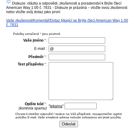
Diskuze: otázky a odpovědi, zkušenosti a poradenství k Brýle čtecí
American Way 1.00 č. 7831 - Diskuze je prázdná – vložte svou zkušenost
nebo vložte svůj dotaz jako první
Vaše zkušenost/Komentář/Dotaz týkající se Brýle čtecí American Way 1.00
č. 7831
Položky označené
*
jsou povinné.
Vaše jméno
*
:
E-mail :
Předmět
*
:
Text příspěvku
*
:
Opište kód
*
:
"
lekarna
"
(kontrola spamu)
Chcete-li obdržet odpověď / reakce na Váš příspěvek, nezapomeňte vyplnit
položku E-mail. Vaše emailová adresa nebude zobrazena ani jinak použita.