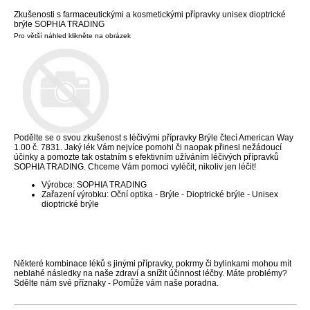
Zkušenosti s farmaceutickými a kosmetickými přípravky unisex dioptrické
brýle SOPHIA TRADING
Pro větší náhled klikněte na obrázek
Podělte se o svou zkušenost s léčivými přípravky Brýle čtecí American Way
1.00 č. 7831. Jaký lék Vám nejvíce pomohl či naopak přinesl nežádoucí
účinky a pomozte tak ostatním s efektivním užíváním léčivých přípravků
SOPHIA TRADING. Chceme Vám pomoci vyléčit, nikoliv jen léčit!
Výrobce: SOPHIA TRADING
Zařazení výrobku: Oční optika - Brýle - Dioptrické brýle - Unisex
dioptrické brýle
Některé kombinace léků s jinými přípravky, pokrmy či bylinkami mohou mít
neblahé následky na naše zdraví a snížit účinnost léčby. Máte problémy?
Sdělte nám své příznaky - Pomůže vám naše poradna.