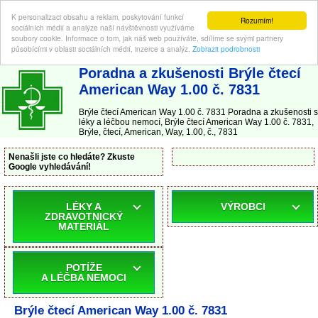
K personalizaci obsahu a reklam, poskytování funkcí
Rozumím!
sociálních médií a analýze naší návštěvnosti využíváme
soubory cookie. Informace o tom, jak náš web používáte, sdílíme se svými partnery
působícími v oblasti sociálních médií, inzerce a analýz.
Zobrazit podrobnosti
ABC-LEKARNA.cz
| Poradna a zkušenosti s léky a léčbou nemocí
Poradna a zkušenosti Brýle čtecí
American Way 1.00 č. 7831
Brýle čtecí American Way 1.00 č. 7831 Poradna a zkušenosti s
léky a léčbou nemocí, Brýle čtecí American Way 1.00 č. 7831,
Brýle, čtecí, American, Way, 1.00, č., 7831
Nenašli jste co hledáte? Zkuste
Google vyhledávání!
LÉKY A
VÝROBCI
ZDRAVOTNICKÝ
MATERIÁL
POTÍŽE
A LÉČBA NEMOCI
Brýle čtecí American Way 1.00 č. 7831