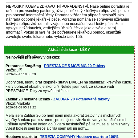
NEPOSKYTUJEME ZDRAVOTNÍ PORADENSTVÍ. Naše online poradna je
určena pro všechny pacienty, užívající některý z léčivých přípravků, pouze
pro obecné informační účely. Poradna v žádném případě neslouží jako
náhrada odborné lékařské péče. Poradna pomáhá se správným užíváním
léčivých přípravků, odhalit vzájemnou nesnášenlivost léčiv, při snížení
výskytu nežádoucích, vedlejších účinků léčiv a jako osvěta a zdroj
informací. Pokud si myslíte, že potřebujete lékařkou pomoc, okamžitě
zavolejte svého lékaře nebo vytočte číslo 155.
Aktuální diskuze - LÉKY
Nejnovější příspěvky v diskuzi
:
Prestance 5mg/5mg
-
PRESTANCE 5 MG/5 MG 20 Tablety
Vložil: Jiří
2026-02-17 10:38:29
Dobrý den, mohu brát idoplněk stravy DIABEN na stabilizaci krevního cukru,
který bohužel obsahuje skořici ? Někde jsem četl, že skořice vadí
PRESTANCE. Díky za vysvětlení.Jirka...
Zaldiar 20 neblahe ucinky
-
ZALDIAR 20 Potahované tablety
Vložil: Markéta
2026-01-08 05:23:22
Měla jsem Zaldiar 20 po něm jsem mela akorát těstoviny s míchaných
vajíčky šunkou parmezanem, po tem jsem vlezla do vany okamžitě se mi
udělala vyrážka od kolen dolů která neskutečně pálila musela jsem z vany
vylest bolesti sem brečela cítila jsem jak mi nohy...
Houbove quarteto
-
TEREZIA COMPANY Houbové quarteto 100%