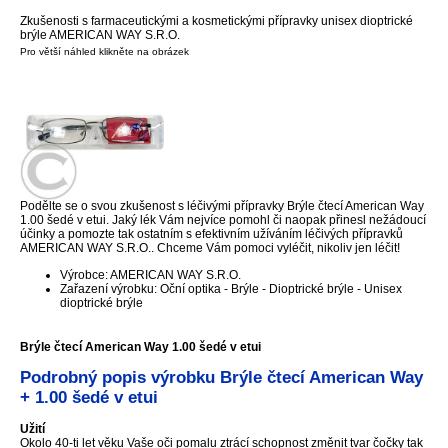
Zkušenosti s farmaceutickými a kosmetickými přípravky unisex dioptrické
brýle AMERICAN WAY S.R.O.
Pro větší náhled klikněte na obrázek
Podělte se o svou zkušenost s léčivými přípravky Brýle čtecí American Way
1.00 šedé v etui. Jaký lék Vám nejvíce pomohl či naopak přinesl nežádoucí
účinky a pomozte tak ostatním s efektivním užíváním léčivých přípravků
AMERICAN WAY S.R.O.. Chceme Vám pomoci vyléčit, nikoliv jen léčit!
Výrobce: AMERICAN WAY S.R.O.
Zařazení výrobku: Oční optika - Brýle - Dioptrické brýle - Unisex
dioptrické brýle
Brýle čtecí American Way 1.00 šedé v etui
Podrobný popis výrobku Brýle čtecí American Way
+ 1.00 šedé v etui
Užití
Okolo 40-ti let věku Vaše oči pomalu ztrácí schopnost změnit tvar čočky tak