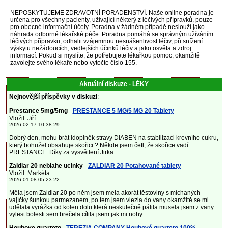
NEPOSKYTUJEME ZDRAVOTNÍ PORADENSTVÍ. Naše online poradna je
určena pro všechny pacienty, užívající některý z léčivých přípravků, pouze
pro obecné informační účely. Poradna v žádném případě neslouží jako
náhrada odborné lékařské péče. Poradna pomáhá se správným užíváním
léčivých přípravků, odhalit vzájemnou nesnášenlivost léčiv, při snížení
výskytu nežádoucích, vedlejších účinků léčiv a jako osvěta a zdroj
informací. Pokud si myslíte, že potřebujete lékařkou pomoc, okamžitě
zavolejte svého lékaře nebo vytočte číslo 155.
Aktuální diskuze - LÉKY
Nejnovější příspěvky v diskuzi
:
Prestance 5mg/5mg
-
PRESTANCE 5 MG/5 MG 20 Tablety
Vložil: Jiří
2026-02-17 10:38:29
Dobrý den, mohu brát idoplněk stravy DIABEN na stabilizaci krevního cukru,
který bohužel obsahuje skořici ? Někde jsem četl, že skořice vadí
PRESTANCE. Díky za vysvětlení.Jirka...
Zaldiar 20 neblahe ucinky
-
ZALDIAR 20 Potahované tablety
Vložil: Markéta
2026-01-08 05:23:22
Měla jsem Zaldiar 20 po něm jsem mela akorát těstoviny s míchaných
vajíčky šunkou parmezanem, po tem jsem vlezla do vany okamžitě se mi
udělala vyrážka od kolen dolů která neskutečně pálila musela jsem z vany
vylest bolesti sem brečela cítila jsem jak mi nohy...