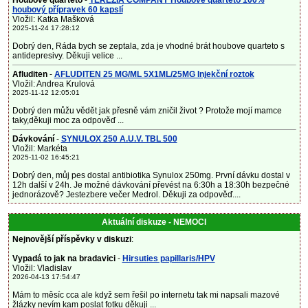
Houbove quarteto
-
TEREZIA COMPANY Houbové quarteto 100%
houbový přípravek 60 kapslí
Vložil: Katka Mašková
2025-11-24 17:28:12
Dobrý den, Ráda bych se zeptala, zda je vhodné brát houbove quarteto s
antidepresivy. Děkuji velice ...
Afluditen
-
AFLUDITEN 25 MG/ML 5X1ML/25MG Injekční roztok
Vložil: Andrea Krulová
2025-11-12 12:05:01
Dobrý den můžu vědět jak přesně vám zničil život ? Protože mojí mamce
taky,děkuji moc za odpověď ...
Dávkování
-
SYNULOX 250 A.U.V. TBL 500
Vložil: Markéta
2025-11-02 16:45:21
Dobrý den, můj pes dostal antibiotika Synulox 250mg. První dávku dostal v
12h další v 24h. Je možné dávkování převést na 6:30h a 18:30h bezpečné
jednorázově? Jestezbere večer Medrol. Děkuji za odpověď....
Aktuální diskuze - NEMOCI
Nejnovější příspěvky v diskuzi
:
Vypadá to jak na bradavici
-
Hirsuties papillaris/HPV
Vložil: Vladislav
2026-04-13 17:54:47
Mám to měsíc cca ale když sem řešil po internetu tak mi napsali mazové
žlázky nevím kam poslat fotku děkuji ...