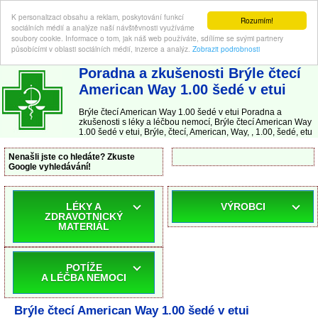
K personalizaci obsahu a reklam, poskytování funkcí
Rozumím!
sociálních médií a analýze naší návštěvnosti využíváme
soubory cookie. Informace o tom, jak náš web používáte, sdílíme se svými partnery
působícími v oblasti sociálních médií, inzerce a analýz.
Zobrazit podrobnosti
ABC-LEKARNA.cz
| Poradna a zkušenosti s léky a léčbou nemocí
Poradna a zkušenosti Brýle čtecí
American Way 1.00 šedé v etui
Brýle čtecí American Way 1.00 šedé v etui Poradna a
zkušenosti s léky a léčbou nemocí, Brýle čtecí American Way
1.00 šedé v etui, Brýle, čtecí, American, Way, , 1.00, šedé, etu
Nenašli jste co hledáte? Zkuste
Google vyhledávání!
LÉKY A
VÝROBCI
ZDRAVOTNICKÝ
MATERIÁL
POTÍŽE
A LÉČBA NEMOCI
Brýle čtecí American Way 1.00 šedé v etui