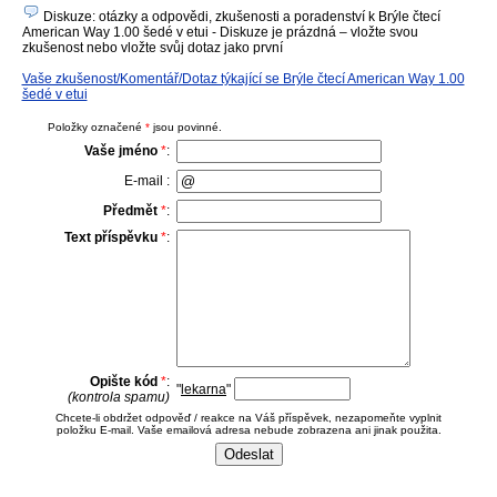
Diskuze: otázky a odpovědi, zkušenosti a poradenství k Brýle čtecí
American Way 1.00 šedé v etui - Diskuze je prázdná – vložte svou
zkušenost nebo vložte svůj dotaz jako první
Vaše zkušenost/Komentář/Dotaz týkající se Brýle čtecí American Way 1.00
šedé v etui
Položky označené
*
jsou povinné.
Vaše jméno
*
:
E-mail :
Předmět
*
:
Text příspěvku
*
:
Opište kód
*
:
"
lekarna
"
(kontrola spamu)
Chcete-li obdržet odpověď / reakce na Váš příspěvek, nezapomeňte vyplnit
položku E-mail. Vaše emailová adresa nebude zobrazena ani jinak použita.