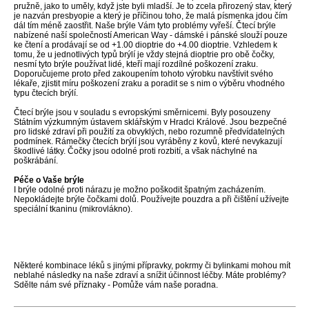
pružně, jako to uměly, když jste byli mladší. Je to zcela přirozený stav, který
je nazván presbyopie a který je příčinou toho, že malá písmenka jdou čím
dál tím méně zaostřit. Naše brýle Vám tyto problémy vyřeší. Čtecí brýle
nabízené naší společností American Way - dámské i pánské slouží pouze
ke čtení a prodávají se od +1.00 dioptrie do +4.00 dioptrie. Vzhledem k
tomu, že u jednotlivých typů brýlí je vždy stejná dioptrie pro obě čočky,
nesmí tyto brýle používat lidé, kteří mají rozdílné poškození zraku.
Doporučujeme proto před zakoupením tohoto výrobku navštívit svého
lékaře, zjistit míru poškození zraku a poradit se s nim o výběru vhodného
typu čtecích brýlí.
Čtecí brýle jsou v souladu s evropskými směrnicemi. Byly posouzeny
Státním výzkumným ústavem sklářským v Hradci Králové. Jsou bezpečné
pro lidské zdraví při použití za obvyklých, nebo rozumně předvídatelných
podmínek. Rámečky čtecích brýlí jsou vyráběny z kovů, které nevykazují
škodlivé látky. Čočky jsou odolné proti rozbití, a však náchylné na
poškrábání.
Péče o Vaše brýle
I brýle odolné proti nárazu je možno poškodit špatným zacházením.
Nepokládejte brýle čočkami dolů. Používejte pouzdra a při čištění užívejte
speciální tkaninu (mikrovlákno).
Některé kombinace léků s jinými přípravky, pokrmy či bylinkami mohou mít
neblahé následky na naše zdraví a snížit účinnost léčby. Máte problémy?
Sdělte nám své příznaky - Pomůže vám naše poradna.