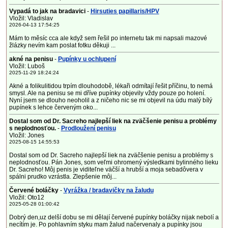
Vypadá to jak na bradavici
-
Hirsuties papillaris/HPV
Vložil: Vladislav
2026-04-13 17:54:25
Mám to měsíc cca ale když sem řešil po internetu tak mi napsali mazové
žlázky nevím kam poslat fotku děkuji ...
akné na penisu
-
Pupínky u ochlupení
Vložil: Luboš
2025-11-29 18:24:24
Akné a folikulitidou trpím dlouhodobě, lékaři odmítají řešit příčinu, to nemá
smysl. Ale na penisu se mi dříve pupínky objevily vždy pouze po holení.
Nyní jsem se dlouho neoholil a z ničeho nic se mi objevil na údu malý bílý
pupínek s lehce červeným oko...
Dostal som od Dr. Sacreho najlepší liek na zväčšenie penisu a problémy
s neplodnosťou.
-
Prodloužení penisu
Vložil: Jones
2025-08-15 14:55:53
Dostal som od Dr. Sacreho najlepší liek na zväčšenie penisu a problémy s
neplodnosťou. Pán Jones, som veľmi ohromený výsledkami bylinného lieku
Dr. Sacreho! Môj penis je viditeľne väčší a hrubší a moja sebadôvera v
spálni prudko vzrástla. Zlepšenie môj...
Červené boláčky
-
Vyrážka / bradavičky na žaludu
Vložil: Oto12
2025-05-28 01:00:42
Dobrý den,uz delší dobu se mi dělají červené pupínky boláčky nijak nebolí a
necítím je. Po pohlavním styku mam žalud načervenaly a pupínky jsou