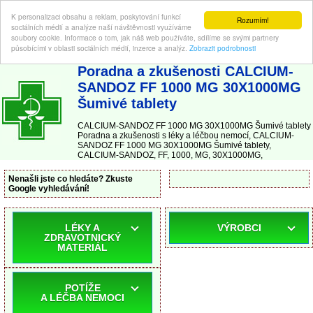
K personalizaci obsahu a reklam, poskytování funkcí
Rozumím!
sociálních médií a analýze naší návštěvnosti využíváme
soubory cookie. Informace o tom, jak náš web používáte, sdílíme se svými partnery
působícími v oblasti sociálních médií, inzerce a analýz.
Zobrazit podrobnosti
ABC-LEKARNA.cz
| Poradna a zkušenosti s léky a léčbou nemocí
Poradna a zkušenosti CALCIUM-
SANDOZ FF 1000 MG 30X1000MG
Šumivé tablety
CALCIUM-SANDOZ FF 1000 MG 30X1000MG Šumivé tablety
Poradna a zkušenosti s léky a léčbou nemocí, CALCIUM-
SANDOZ FF 1000 MG 30X1000MG Šumivé tablety,
CALCIUM-SANDOZ, FF, 1000, MG, 30X1000MG,
Nenašli jste co hledáte? Zkuste
Google vyhledávání!
LÉKY A
VÝROBCI
ZDRAVOTNICKÝ
MATERIÁL
POTÍŽE
A LÉČBA NEMOCI