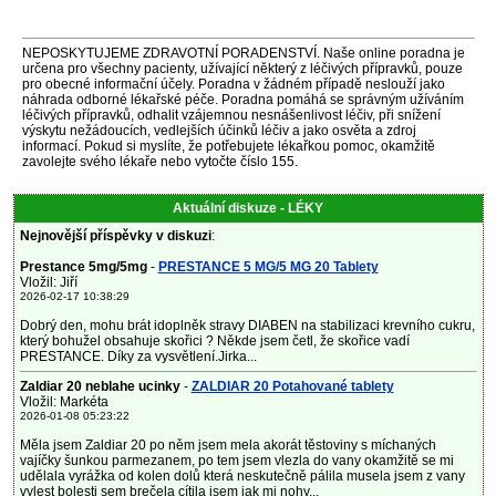
NEPOSKYTUJEME ZDRAVOTNÍ PORADENSTVÍ. Naše online poradna je
určena pro všechny pacienty, užívající některý z léčivých přípravků, pouze
pro obecné informační účely. Poradna v žádném případě neslouží jako
náhrada odborné lékařské péče. Poradna pomáhá se správným užíváním
léčivých přípravků, odhalit vzájemnou nesnášenlivost léčiv, při snížení
výskytu nežádoucích, vedlejších účinků léčiv a jako osvěta a zdroj
informací. Pokud si myslíte, že potřebujete lékařkou pomoc, okamžitě
zavolejte svého lékaře nebo vytočte číslo 155.
Aktuální diskuze - LÉKY
Nejnovější příspěvky v diskuzi
:
Prestance 5mg/5mg
-
PRESTANCE 5 MG/5 MG 20 Tablety
Vložil: Jiří
2026-02-17 10:38:29
Dobrý den, mohu brát idoplněk stravy DIABEN na stabilizaci krevního cukru,
který bohužel obsahuje skořici ? Někde jsem četl, že skořice vadí
PRESTANCE. Díky za vysvětlení.Jirka...
Zaldiar 20 neblahe ucinky
-
ZALDIAR 20 Potahované tablety
Vložil: Markéta
2026-01-08 05:23:22
Měla jsem Zaldiar 20 po něm jsem mela akorát těstoviny s míchaných
vajíčky šunkou parmezanem, po tem jsem vlezla do vany okamžitě se mi
udělala vyrážka od kolen dolů která neskutečně pálila musela jsem z vany
vylest bolesti sem brečela cítila jsem jak mi nohy...