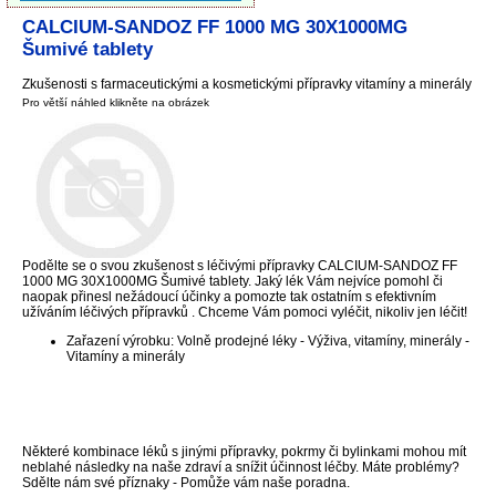
CALCIUM-SANDOZ FF 1000 MG 30X1000MG
Šumivé tablety
Zkušenosti s farmaceutickými a kosmetickými přípravky vitamíny a minerály
Pro větší náhled klikněte na obrázek
Podělte se o svou zkušenost s léčivými přípravky CALCIUM-SANDOZ FF
1000 MG 30X1000MG Šumivé tablety. Jaký lék Vám nejvíce pomohl či
naopak přinesl nežádoucí účinky a pomozte tak ostatním s efektivním
užíváním léčivých přípravků . Chceme Vám pomoci vyléčit, nikoliv jen léčit!
Zařazení výrobku: Volně prodejné léky - Výživa, vitamíny, minerály -
Vitamíny a minerály
Některé kombinace léků s jinými přípravky, pokrmy či bylinkami mohou mít
neblahé následky na naše zdraví a snížit účinnost léčby. Máte problémy?
Sdělte nám své příznaky - Pomůže vám naše poradna.