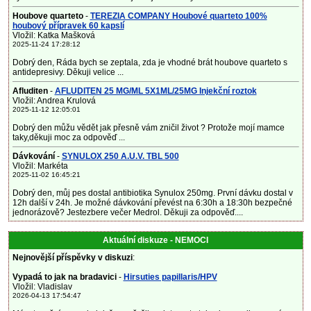
Houbove quarteto
-
TEREZIA COMPANY Houbové quarteto 100%
houbový přípravek 60 kapslí
Vložil: Katka Mašková
2025-11-24 17:28:12
Dobrý den, Ráda bych se zeptala, zda je vhodné brát houbove quarteto s
antidepresivy. Děkuji velice ...
Afluditen
-
AFLUDITEN 25 MG/ML 5X1ML/25MG Injekční roztok
Vložil: Andrea Krulová
2025-11-12 12:05:01
Dobrý den můžu vědět jak přesně vám zničil život ? Protože mojí mamce
taky,děkuji moc za odpověď ...
Dávkování
-
SYNULOX 250 A.U.V. TBL 500
Vložil: Markéta
2025-11-02 16:45:21
Dobrý den, můj pes dostal antibiotika Synulox 250mg. První dávku dostal v
12h další v 24h. Je možné dávkování převést na 6:30h a 18:30h bezpečné
jednorázově? Jestezbere večer Medrol. Děkuji za odpověď....
Aktuální diskuze - NEMOCI
Nejnovější příspěvky v diskuzi
:
Vypadá to jak na bradavici
-
Hirsuties papillaris/HPV
Vložil: Vladislav
2026-04-13 17:54:47