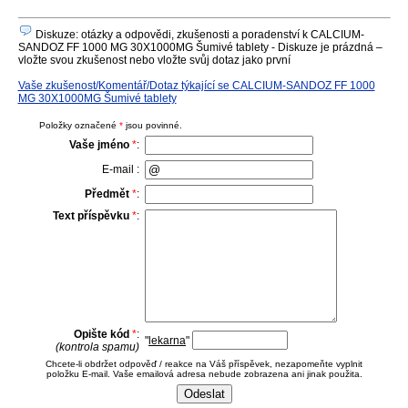
Diskuze: otázky a odpovědi, zkušenosti a poradenství k CALCIUM-
SANDOZ FF 1000 MG 30X1000MG Šumivé tablety - Diskuze je prázdná –
vložte svou zkušenost nebo vložte svůj dotaz jako první
Vaše zkušenost/Komentář/Dotaz týkající se CALCIUM-SANDOZ FF 1000
MG 30X1000MG Šumivé tablety
Položky označené
*
jsou povinné.
Vaše jméno
*
:
E-mail :
Předmět
*
:
Text příspěvku
*
:
Opište kód
*
:
"
lekarna
"
(kontrola spamu)
Chcete-li obdržet odpověď / reakce na Váš příspěvek, nezapomeňte vyplnit
položku E-mail. Vaše emailová adresa nebude zobrazena ani jinak použita.