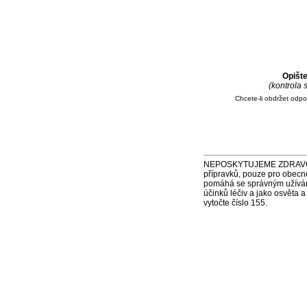
Opišt
(kontrola
Chcete-li obdržet odp
NEPOSKYTUJEME ZDRAVOTNÍ P
přípravků, pouze pro obecn
pomáhá se správným užíváním
účinků léčiv a jako osvěta 
vytočte číslo 155.