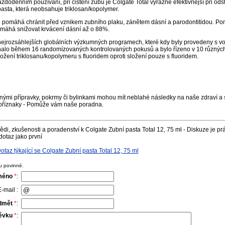
každodenním používání, při čištění zubů je Colgate Total výrazně efektivnější při 
pasta, která neobsahuje triklosan/kopolymer.
al pomáhá chránit před vznikem zubního plaku, zánětem dásní a parodontitidou. Po
máhá snižovat krvácení dásní až o 88%.
nejrozsáhlejších globálních výzkumných programech, které kdy byly provedeny s v
alo během 16 randomízovaných kontrolovaných pokusů a bylo řízeno v 10 různých
ožení triklosanu/kopolymeru s fluoridem oproti složení pouze s fluoridem.
nými přípravky, pokrmy či bylinkami mohou mít neblahé následky na naše zdraví a s
příznaky - Pomůže vám naše poradna.
di, zkušenosti a poradenství k Colgate Zubní pasta Total 12, 75 ml - Diskuze je pr
dotaz jako první
az týkající se Colgate Zubní pasta Total 12, 75 ml
u povinné.
méno
*
:
-mail :
dmět
*
:
pěvku
*
: