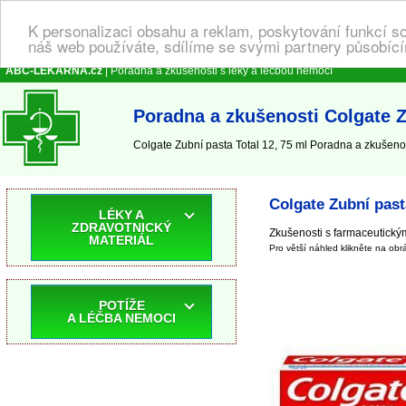
K personalizaci obsahu a reklam, poskytování funkcí s
náš web používáte, sdílíme se svými partnery působícím
ABC-LEKARNA.cz
| Poradna a zkušenosti s léky a léčbou nemocí
Poradna a zkušenosti Colgate Z
Colgate Zubní pasta Total 12, 75 ml Poradna a zkušenost
Colgate Zubní pasta
LÉKY A
ZDRAVOTNICKÝ
Zkušenosti s farmaceutick
MATERIÁL
Pro větší náhled klikněte na obr
POTÍŽE
A LÉČBA NEMOCI