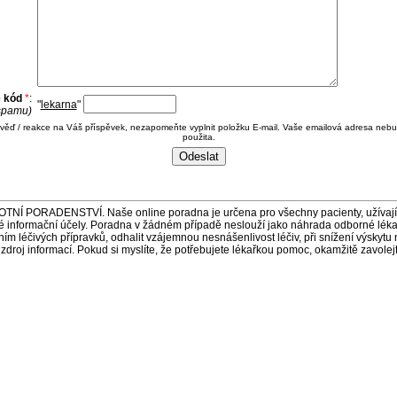
e kód
*
:
"
lekarna
"
 spamu)
ověď / reakce na Váš příspěvek, nezapomeňte vyplnit položku E-mail. Vaše emailová adresa nebu
použita.
ORADENSTVÍ. Naše online poradna je určena pro všechny pacienty, užívající 
é informační účely. Poradna v žádném případě neslouží jako náhrada odborné lék
 léčivých přípravků, odhalit vzájemnou nesnášenlivost léčiv, při snížení výskytu 
a zdroj informací. Pokud si myslíte, že potřebujete lékařkou pomoc, okamžitě zavole