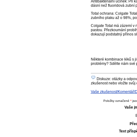
Antibakteriální účinek: Při 
dásní než fluoridová zubní 
Total ochrana: Colgate Tot
zubního plaku až o 98%, po
Colgate Total má zázemí v 
pastou. Přezkoumání probíh
dokazují podstatný přínos sl
Některé kombinace léků s ji
problémy? Sdělte nám své 
Diskuze: otázky a odpově
zkušenost nebo vložte svůj 
Vaše zkušenost/Komentář/Dot
Položky označené
*
jso
Vaše j
E
Pře
Text přís