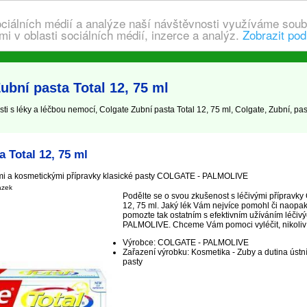
ociálních médií a analýze naší návštěvnosti využíváme soub
i v oblasti sociálních médií, inzerce a analýz.
Zobrazit pod
ubní pasta Total 12, 75 ml
i s léky a léčbou nemocí, Colgate Zubní pasta Total 12, 75 ml, Colgate, Zubní, pasta
 Total 12, 75 ml
ými a kosmetickými přípravky klasické pasty COLGATE - PALMOLIVE
ázek
Podělte se o svou zkušenost s léčivými přípravky 
12, 75 ml. Jaký lék Vám nejvíce pomohl či naopak
pomozte tak ostatním s efektivním užíváním léči
PALMOLIVE. Chceme Vám pomoci vyléčit, nikoliv j
Výrobce: COLGATE - PALMOLIVE
Zařazení výrobku: Kosmetika - Zuby a dutina ústní
pasty