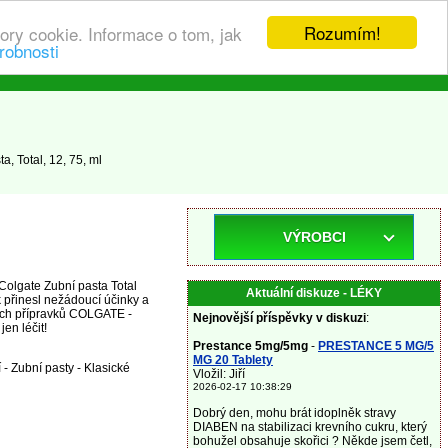
Rozumím!
ory cookie. Informace o tom, jak
robnosti
, Total, 12, 75, ml
VÝROBCI
Colgate Zubní pasta Total
Aktuální diskuze - LÉKY
 přinesl nežádoucí účinky a
vých přípravků COLGATE -
Nejnovější příspěvky v diskuzi
:
en léčit!
Prestance 5mg/5mg
-
PRESTANCE 5 MG/5
MG 20 Tablety
 - Zubní pasty - Klasické
Vložil: Jiří
2026-02-17 10:38:29
Dobrý den, mohu brát idoplněk stravy
DIABEN na stabilizaci krevního cukru, který
bohužel obsahuje skořici ? Někde jsem četl,