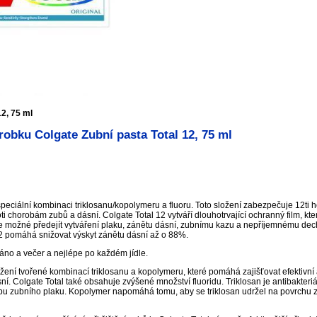
12, 75 ml
obku Colgate Zubní pasta Total 12, 75 ml
peciální kombinaci triklosanu/kopolymeru a fluoru. Toto složení zabezpečuje 12ti h
i chorobám zubů a dásní. Colgate Total 12 vytváří dlouhotrvající ochranný film, kte
možné předejít vytváření plaku, zánětu dásní, zubnímu kazu a nepříjemnému dechu
12 pomáhá snižovat výskyt zánětu dásní až o 88%.
áno a večer a nejlépe po každém jídle.
žení tvořené kombinací triklosanu a kopolymeru, které pomáhá zajišťovat efektivní a
. Colgate Total také obsahuje zvýšené množství fluoridu. Triklosan je antibakteriál
orbu zubního plaku. Kopolymer napomáhá tomu, aby se triklosan udržel na povrchu