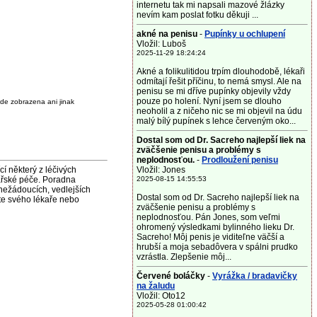
internetu tak mi napsali mazové žlázky
nevím kam poslat fotku děkuji ...
akné na penisu
-
Pupínky u ochlupení
Vložil: Luboš
2025-11-29 18:24:24
Akné a folikulitidou trpím dlouhodobě, lékaři
odmítají řešit příčinu, to nemá smysl. Ale na
penisu se mi dříve pupínky objevily vždy
pouze po holení. Nyní jsem se dlouho
de zobrazena ani jinak
neoholil a z ničeho nic se mi objevil na údu
malý bílý pupínek s lehce červeným oko...
Dostal som od Dr. Sacreho najlepší liek na
zväčšenie penisu a problémy s
neplodnosťou.
-
Prodloužení penisu
některý z léčivých
Vložil: Jones
ařské péče. Poradna
2025-08-15 14:55:53
nežádoucích, vedlejších
Dostal som od Dr. Sacreho najlepší liek na
jte svého lékaře nebo
zväčšenie penisu a problémy s
neplodnosťou. Pán Jones, som veľmi
ohromený výsledkami bylinného lieku Dr.
Sacreho! Môj penis je viditeľne väčší a
hrubší a moja sebadôvera v spálni prudko
vzrástla. Zlepšenie môj...
Červené boláčky
-
Vyrážka / bradavičky
na žaludu
Vložil: Oto12
2025-05-28 01:00:42