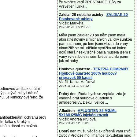
že skořice vadí PRESTANCE. Díky za
vysvětlení.Jirka...
Zaldiar 20 neblahe ucinky
-
ZALDIAR 20
Potahované tablety
Vložil: Markéta
2026-01-08 05:23:22
Měla jsem Zaldiar 20 po něm jsem mela
akorát těstoviny s míchaných vajíčky šunkou
parmezanem, po tem jsem vlezla do vany
okamžitě se mi udělala vyrážka od kolen
dolů která neskutečně pálila musela jsem z
vany vylest bolesti sem brečela cítila jsem
jak mi nohy...
Houbove quarteto
-
TEREZIA COMPANY
Houbové quarteto 100% houbový
přípravek 60 kapslí
Vložil: Katka Mašková
2025-11-24 17:28:12
odinovou antibakteriální
rý pokrývá zuby i dásně.
Dobrý den, Ráda bych se zeptala, zda je
. Je klinicky ověřeno, že
vhodné brát houbove quarteto s
antidepresivy. Děkuji velice ...
Afluditen
-
AFLUDITEN 25 MG/ML
5X1ML/25MG Injekční roztok
ntibakteriální ochranu proti
Vložil: Andrea Krulová
ní látka s širokým
2025-11-12 12:05:01
 zubů a dásní co možná
Dobrý den můžu vědět jak přesně vám zničil
život ? Protože mojí mamce taky,děkuji moc