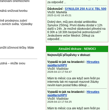
odstraňování onemocnění
za odpověď ...
Dávkování
-
SYNULOX 250 A.U.V. TBL 500
máhá snižovat tvorbu
Vložil: Markéta
2025-11-02 16:45:21
olně prodejnou zubní
Dobrý den, můj pes dostal antibiotika
 zemích světa. Výsledky
Synulox 250mg. První dávku dostal v 12h
další v 24h. Je možné dávkování převést na
6:30h a 18:30h bezpečné jednorázově?
Jestezbere večer Medrol. Děkuji za
odpověď....
nížit účinnost léčby. Máte
Aktuální diskuze - NEMOCI
Nejnovější příspěvky v diskuzi
:
Vypadá to jak na bradavici
-
Hirsuties
ázdná – vložte svou
papillaris/HPV
Vložil: Vladislav
2026-04-13 17:54:47
Mám to měsíc cca ale když sem řešil po
internetu tak mi napsali mazové žlázky
nevím kam poslat fotku děkuji ...
Vypadá to jak na bradavici
-
Hirsuties
papillaris/HPV
Vložil: Vladislav
2026-04-13 17:54:25
Mám to měsíc cca ale když sem řešil po