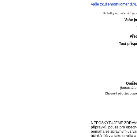
Vaše zkušenost/Komentář/Do
Položky označené
*
jso
Vaše j
E
Pře
Text přís
Opišt
(kontrola
Chcete-li obdržet odp
NEPOSKYTUJEME ZDRAVOTNÍ P
přípravků, pouze pro obecn
pomáhá se správným užíváním
účinků léčiv a jako osvěta 