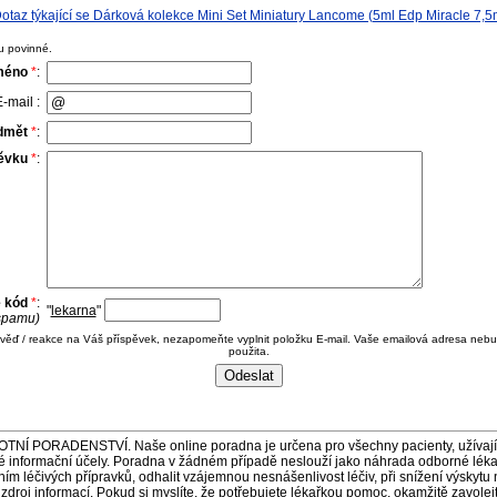
taz týkající se Dárková kolekce Mini Set Miniatury Lancome (5ml Edp Miracle 7,5
u povinné.
méno
*
:
-mail :
dmět
*
:
pěvku
*
:
e kód
*
:
"
lekarna
"
 spamu)
ověď / reakce na Váš příspěvek, nezapomeňte vyplnit položku E-mail. Vaše emailová adresa nebu
použita.
ORADENSTVÍ. Naše online poradna je určena pro všechny pacienty, užívající 
é informační účely. Poradna v žádném případě neslouží jako náhrada odborné lék
 léčivých přípravků, odhalit vzájemnou nesnášenlivost léčiv, při snížení výskytu 
a zdroj informací. Pokud si myslíte, že potřebujete lékařkou pomoc, okamžitě zavole