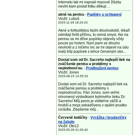
internetu tak mi napsali mazové žlázky
nevím kam poslat fotku děkuji ...
akné na penisu
-
Pupínky u ochlupení
Vložil: Luboš
2025-11-29 18:24:24
Akné a folikulitidou trpím dlouhodobě, lékaři
odmítají řešit příčinu, to nemá smysl. Ale na
penisu se mi dříve pupínky objevily vždy
pouze po holení. Nyní jsem se dlouho
neoholil a z ničeho nic se mi objevil na údu
malý bílý pupínek s lehce červeným oko...
Dostal som od Dr. Sacreho najlepší liek na
zväčšenie penisu a problémy s
neplodnosťou.
-
Prodloužení penisu
Vložil: Jones
2025-08-15 14:55:53
Dostal som od Dr. Sacreho najlepší liek na
zväčšenie penisu a problémy s
neplodnosťou. Pán Jones, som veľmi
ohromený výsledkami bylinného lieku Dr.
Sacreho! Môj penis je viditeľne väčší a
hrubší a moja sebadôvera v spálni prudko
vzrástla. Zlepšenie môj...
Červené boláčky
-
Vyrážka / bradavičky
na žaludu
Vložil: Oto12
2025-05-28 01:00:42