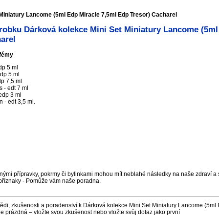
Miniatury Lancome (5ml Edp Miracle 7,5ml Edp Tresor) Cacharel
robku Dárková kolekce Mini Set Miniatury Lancome (5ml
arel
rfémy
dp 5 ml
dp 5 ml
p 7,5 ml
 - edt 7 ml
edp 3 ml
- edt 3,5 ml.
nými přípravky, pokrmy či bylinkami mohou mít neblahé následky na naše zdraví a s
příznaky - Pomůže vám naše poradna.
ědi, zkušenosti a poradenství k Dárková kolekce Mini Set Miniatury Lancome (5ml
je prázdná – vložte svou zkušenost nebo vložte svůj dotaz jako první