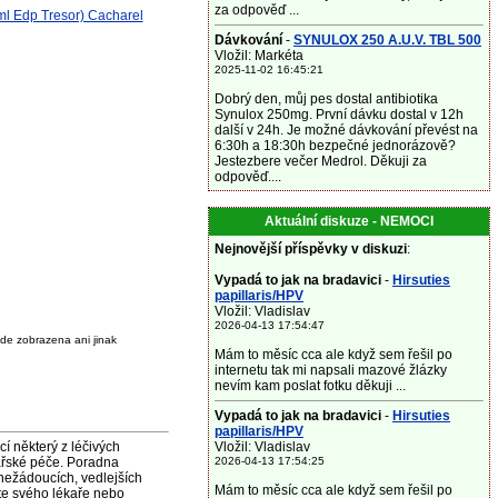
za odpověď ...
ml Edp Tresor) Cacharel
Dávkování
-
SYNULOX 250 A.U.V. TBL 500
Vložil: Markéta
2025-11-02 16:45:21
Dobrý den, můj pes dostal antibiotika
Synulox 250mg. První dávku dostal v 12h
další v 24h. Je možné dávkování převést na
6:30h a 18:30h bezpečné jednorázově?
Jestezbere večer Medrol. Děkuji za
odpověď....
Aktuální diskuze - NEMOCI
Nejnovější příspěvky v diskuzi
:
Vypadá to jak na bradavici
-
Hirsuties
papillaris/HPV
Vložil: Vladislav
2026-04-13 17:54:47
de zobrazena ani jinak
Mám to měsíc cca ale když sem řešil po
internetu tak mi napsali mazové žlázky
nevím kam poslat fotku děkuji ...
Vypadá to jak na bradavici
-
Hirsuties
papillaris/HPV
některý z léčivých
Vložil: Vladislav
ařské péče. Poradna
2026-04-13 17:54:25
nežádoucích, vedlejších
Mám to měsíc cca ale když sem řešil po
jte svého lékaře nebo