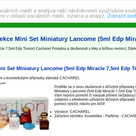
ociálních médií a analýze naší návštěvnosti využíváme soub
i v oblasti sociálních médií, inzerce a analýz.
Zobrazit pod
ekce Mini Set Miniatury Lancome (5ml Edp Mira
le 7,5ml Edp Tresor) Cacharel Poradna a zkušenosti s léky a léčbou nemocí, Dár
ni Set Miniatury Lancome (5ml Edp Miracle 7,5ml Edp T
ými a kosmetickými přípravky dámské CACHAREL
ázek
Podělte se o svou zkušenost s léčivými přípravky
Miniatury Lancome (5ml Edp Miracle 7,5ml Edp Tr
Vám nejvíce pomohl či naopak přinesl nežádoucí 
ostatním s efektivním užíváním léčivých přípr
pomoci vyléčit, nikoliv jen léčit!
Výrobce: CACHAREL
Zařazení výrobku: Kosmetika - Parfémy - CACH