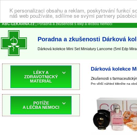
K personalizaci obsahu a reklam, poskytování funkcí s
náš web používáte, sdílíme se svými partnery působícím
ABC-LEKARNA.cz
| Poradna a zkušenosti s léky a léčbou nemocí
Poradna a zkušenosti Dárková kol
Dárková kolekce Mini Set Miniatury Lancome (5ml Edp Mirac
Dárková kolekce Mi
LÉKY A
ZDRAVOTNICKÝ
Zkušenosti s farmaceutick
MATERIÁL
Pro větší náhled klikněte na obr
POTÍŽE
A LÉČBA NEMOCI