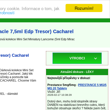
Rozumím!
ory cookie. Informace o tom, jak
robnosti
cle 7,5ml Edp Tresor) Cacharel
ková kolekce Mini Set Miniatury Lancome (5ml Edp Mirac
resor) Cacharel
VÝROBCI
 Dárková kolekce Mini Set
Aktuální diskuze - LÉKY
esor) Cacharel. Jaký lék
účinky a pomozte tak
Nejnovější příspěvky v diskuzi
:
avků CACHAREL. Chceme Vám
Prestance 5mg/5mg
-
PRESTANCE 5 MG/5
MG 20 Tablety
Vložil: Jiří
AREL - dámské
2026-02-17 10:38:29
Dobrý den, mohu brát idoplněk stravy
DIABEN na stabilizaci krevního cukru, který
bohužel obsahuje skořici ? Někde jsem četl,