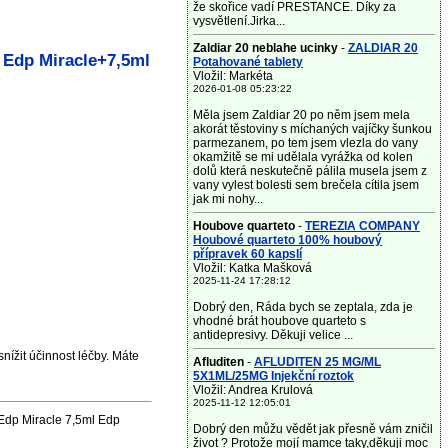
že skořice vadí PRESTANCE. Díky za
vysvětlení.Jirka...
Zaldiar 20 neblahe ucinky
-
ZALDIAR 20
 Edp Miracle+7,5ml
Potahované tablety
Vložil: Markéta
2026-01-08 05:23:22
Měla jsem Zaldiar 20 po něm jsem mela
akorát těstoviny s míchaných vajíčky šunkou
parmezanem, po tem jsem vlezla do vany
okamžitě se mi udělala vyrážka od kolen
dolů která neskutečně pálila musela jsem z
vany vylest bolesti sem brečela cítila jsem
jak mi nohy...
Houbove quarteto
-
TEREZIA COMPANY
Houbové quarteto 100% houbový
přípravek 60 kapslí
Vložil: Katka Mašková
2025-11-24 17:28:12
Dobrý den, Ráda bych se zeptala, zda je
vhodné brát houbove quarteto s
antidepresivy. Děkuji velice ...
nížit účinnost léčby. Máte
Afluditen
-
AFLUDITEN 25 MG/ML
5X1ML/25MG Injekční roztok
Vložil: Andrea Krulová
2025-11-12 12:05:01
 Edp Miracle 7,5ml Edp
Dobrý den můžu vědět jak přesně vám zničil
život ? Protože mojí mamce taky,děkuji moc