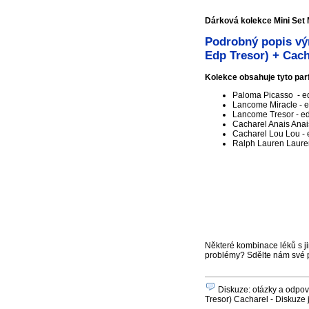
Dárková kolekce Mini Set 
Podrobný popis vý
Edp Tresor) + Cach
Kolekce obsahuje tyto pa
Paloma Picasso - e
Lancome Miracle - e
Lancome Tresor - ed
Cacharel Anais Anais
Cacharel Lou Lou - 
Ralph Lauren Lauren 
Některé kombinace léků s ji
problémy? Sdělte nám své 
Diskuze: otázky a odpov
Tresor) Cacharel - Diskuze 