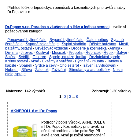
Přehled léčiv, ortopedických pomůcek a kosmetických přípravků značky
Dr.Popov s.r.o..
Dr.Popov s.r.o. Poradna a zkušenosti s léky a léčbou nemocí
- zvolte si
požadovanou kategorii:
-
Porcované bylinné čaje
-
Sypané bylinné čaje
-
Čaje rooibos
-
Sypané
černé čaje
-
Sypané zelené čaje
-
Sypká sladidla
-
Dětské balzámy
-
Masti,
balzámy, ostatní
-
Osvěžovač vzduchu
-
Drogerie a kosmetika
-
Arnika
-
Divizna
-
Jírovec
-
Kostival
-
Měsíček
-
Propolis
-
Řebříček
-
Řepík
-
Šalvěj
-
Směsi
-
Světlík
-
Tea tree
-
Spreje, emulze, tonika
-
Dezinfekční spreje
-
Krémy ostatní
-
Akné
-
Ekzémy a vyrážky
-
Dýchání
-
Imunita
-
Tablety a
kapsle
-
Spánek
-
Srdce a cévy
-
Cholesterol
-
Trávení a vylučování
-
Hubnutí
-
Střeva
-
Žaludek
-
Zažívání
-
Stimulanty a anabolizéry
-
Nosní
oleje, spreje
Nalezeno:
142 výrobků
Zobrazuji
: 1-20 výrobky
1
|
2
|
3
...
8
AKNEROLL 6 ml Dr. Popov
Podrobný popis výrobku AKNEROLL 6
ml Dr. Popov Kosmetický přípravek na
ošetření problematické pokožky. Při
akné apod. Akné je kožní onemocnění