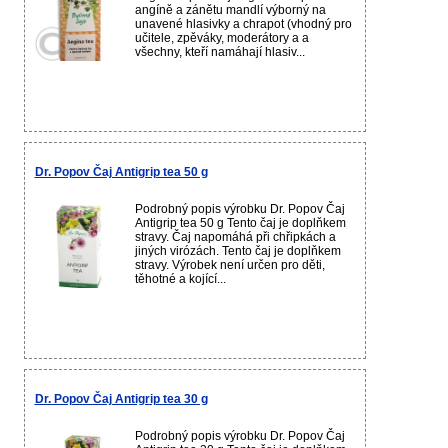
angíně a zánětu mandlí výborný na
unavené hlasivky a chrapot (vhodný pro
učitele, zpěváky, moderátory a a
všechny, kteří namáhají hlasiv...
Dr. Popov Čaj Antigrip tea 50 g
Podrobný popis výrobku Dr. Popov Čaj
Antigrip tea 50 g Tento čaj je doplňkem
stravy. Čaj napomáhá při chřipkách a
jiných virózách. Tento čaj je doplňkem
stravy. Výrobek není určen pro děti,
těhotné a kojící...
Dr. Popov Čaj Antigrip tea 30 g
Podrobný popis výrobku Dr. Popov Čaj