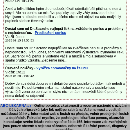
2025-11-29 18:24:24
Akné a folikulitidou trpím dlouhodobě, lékaři odmítají řešit příčinu, to nemá
smysl. Ale na penisu se mi dříve pupínky objevily vždy pouze po holení.
Nyní jsem se dlouho neoholil a z ničeho nic se mi objevil na údu malý bílý
pupínek s lehce červeným oko...
Dostal som od Dr. Sacreho najlepší liek na zväčšenie penisu a problémy
s neplodnosťou.
-
Prodloužení penisu
Vložil: Jones
2025-08-15 14:55:53
Dostal som od Dr. Sacreho najlepší liek na zväčšenie penisu a problémy s
neplodnosťou. Pán Jones, som veľmi ohromený výsledkami bylinného lieku
Dr. Sacreho! Môj penis je viditeľne väčší a hrubší a moja sebadôvera v
spálni prudko vzrástla. Zlepšenie môj...
Červené boláčky
-
Vyrážka / bradavičky na žaludu
Vložil: Oto12
2025-05-28 01:00:42
Dobrý den,uz delší dobu se mi dělají červené pupínky boláčky nijak nebolí a
necítím je. Po pohlavním styku mam žalud načervenaly a pupínky jsou
výraznější zenu po pohlavním styku nic ne náplní nesvědi žádné problémy
nema dekuji za odpověď ...
ABC-LEKARNA.cz
- Online poradna, zkušenosti a recenze pacientů s užíváním
léčivých přípravků, jaký lék nejlépe zabírá na Vaše nemoci a vedlejší
nežádoucí účinky. Informační web o lécích na předpis, volně prodejných lécích
a doplňcích.
Pokud si myslíte, že potřebujete lékařkou pomoc, okamžitě
kontaktujte svého lékaře nebo vytočte číslo 155. Informace zde zveřejněné
jsou pouze obecné a nejesou náhradou odborné lékařské pomoci, diagnózy