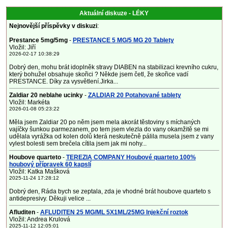
Aktuální diskuze - LÉKY
Nejnovější příspěvky v diskuzi
:
Prestance 5mg/5mg
-
PRESTANCE 5 MG/5 MG 20 Tablety
Vložil: Jiří
2026-02-17 10:38:29
Dobrý den, mohu brát idoplněk stravy DIABEN na stabilizaci krevního cukru,
který bohužel obsahuje skořici ? Někde jsem četl, že skořice vadí
PRESTANCE. Díky za vysvětlení.Jirka...
Zaldiar 20 neblahe ucinky
-
ZALDIAR 20 Potahované tablety
Vložil: Markéta
2026-01-08 05:23:22
Měla jsem Zaldiar 20 po něm jsem mela akorát těstoviny s míchaných
vajíčky šunkou parmezanem, po tem jsem vlezla do vany okamžitě se mi
udělala vyrážka od kolen dolů která neskutečně pálila musela jsem z vany
vylest bolesti sem brečela cítila jsem jak mi nohy...
Houbove quarteto
-
TEREZIA COMPANY Houbové quarteto 100%
houbový přípravek 60 kapslí
Vložil: Katka Mašková
2025-11-24 17:28:12
Dobrý den, Ráda bych se zeptala, zda je vhodné brát houbove quarteto s
antidepresivy. Děkuji velice ...
Afluditen
-
AFLUDITEN 25 MG/ML 5X1ML/25MG Injekční roztok
Vložil: Andrea Krulová
2025-11-12 12:05:01