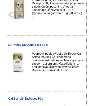
Podrobný popis výrobku Čaj Antipot
Dr.Popov 50g Čaj napomáhá při potížích
s nadměrným pocením. Vhodná
kombinace Růžový ibišek, 100 g
(sypaný čaj) Algarrobo, 15 g (60 kapslí)
...
Dr. Popov Čaj Astma tea 50 g
Podrobný popis výrobku Dr. Popov Čaj
Astma tea 50 g Čaj napomáhá
omezovat astmatické záchvaty vyvolané
stresem a alergiemi. Má zklidňující a
protikřečové účinky na dýchací cesty.
Doporučení: pravidelně uží...
Čaj Borrelin Dr.Popov 50g