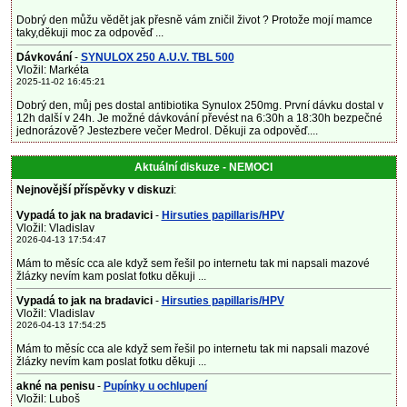
Dobrý den můžu vědět jak přesně vám zničil život ? Protože mojí mamce
taky,děkuji moc za odpověď ...
Dávkování
-
SYNULOX 250 A.U.V. TBL 500
Vložil: Markéta
2025-11-02 16:45:21
Dobrý den, můj pes dostal antibiotika Synulox 250mg. První dávku dostal v
12h další v 24h. Je možné dávkování převést na 6:30h a 18:30h bezpečné
jednorázově? Jestezbere večer Medrol. Děkuji za odpověď....
Aktuální diskuze - NEMOCI
Nejnovější příspěvky v diskuzi
:
Vypadá to jak na bradavici
-
Hirsuties papillaris/HPV
Vložil: Vladislav
2026-04-13 17:54:47
Mám to měsíc cca ale když sem řešil po internetu tak mi napsali mazové
žlázky nevím kam poslat fotku děkuji ...
Vypadá to jak na bradavici
-
Hirsuties papillaris/HPV
Vložil: Vladislav
2026-04-13 17:54:25
Mám to měsíc cca ale když sem řešil po internetu tak mi napsali mazové
žlázky nevím kam poslat fotku děkuji ...
akné na penisu
-
Pupínky u ochlupení
Vložil: Luboš