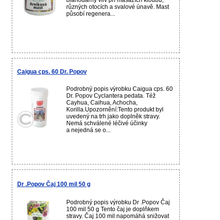
blahodárný vliv při masážích kloubů,
různých otocích a svalové únavě. Mast
působí regenera...
Caigua cps. 60 Dr. Popov
Podrobný popis výrobku Caigua cps. 60
Dr. Popov Cyclantera pedata. Též
Cayhua, Caihua, Achocha,
Korilla.Upozornění:Tento produkt byl
uvedený na trh jako doplněk stravy.
Nemá schválené léčivé účinky
a nejedná se o...
Dr .Popov Čaj 100 mil 50 g
Podrobný popis výrobku Dr .Popov Čaj
100 mil 50 g Tento čaj je doplňkem
stravy. Čaj 100 mil napomáhá snižovat