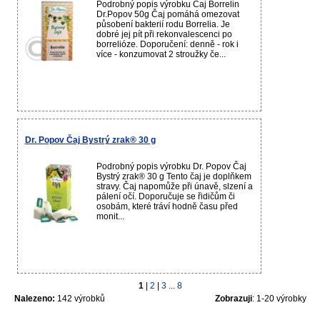
Podrobný popis výrobku Čaj Borrelin
Dr.Popov 50g Čaj pomáhá omezovat
působení bakterií rodu Borrelia. Je
dobré jej pít při rekonvalescenci po
borrelióze. Doporučení: denně - rok i
více - konzumovat 2 stroužky če...
Dr. Popov Čaj Bystrý zrak® 30 g
Podrobný popis výrobku Dr. Popov Čaj
Bystrý zrak® 30 g Tento čaj je doplňkem
stravy. Čaj napomůže při únavě, slzení a
pálení očí. Doporučuje se řidičům či
osobám, které tráví hodně času před
monit...
1
|
2
|
3
...
8
Nalezeno:
142 výrobků
Zobrazuji
: 1-20 výrobky