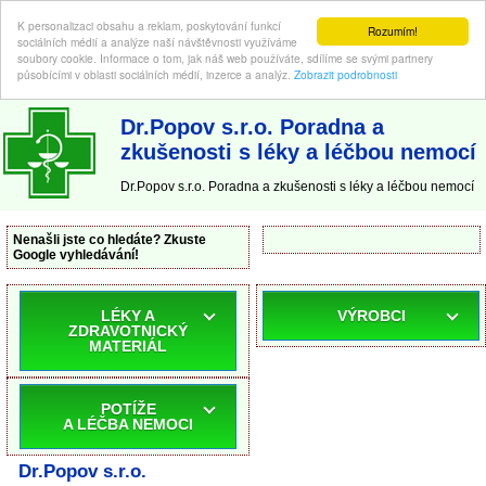
K personalizaci obsahu a reklam, poskytování funkcí
Rozumím!
sociálních médií a analýze naší návštěvnosti využíváme
soubory cookie. Informace o tom, jak náš web používáte, sdílíme se svými partnery
působícími v oblasti sociálních médií, inzerce a analýz.
Zobrazit podrobnosti
ABC-LEKARNA.cz
| Poradna a zkušenosti s léky a léčbou nemocí
Dr.Popov s.r.o. Poradna a
zkušenosti s léky a léčbou nemocí
Dr.Popov s.r.o. Poradna a zkušenosti s léky a léčbou nemocí
Nenašli jste co hledáte? Zkuste
Google vyhledávání!
LÉKY A
VÝROBCI
ZDRAVOTNICKÝ
MATERIÁL
POTÍŽE
A LÉČBA NEMOCI
Dr.Popov s.r.o.