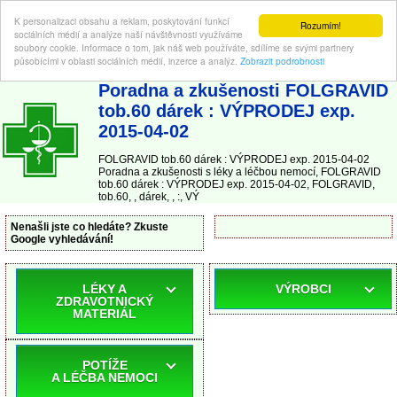
K personalizaci obsahu a reklam, poskytování funkcí
Rozumím!
sociálních médií a analýze naší návštěvnosti využíváme
soubory cookie. Informace o tom, jak náš web používáte, sdílíme se svými partnery
působícími v oblasti sociálních médií, inzerce a analýz.
Zobrazit podrobnosti
ABC-LEKARNA.cz
| Poradna a zkušenosti s léky a léčbou nemocí
Poradna a zkušenosti FOLGRAVID
tob.60 dárek : VÝPRODEJ exp.
2015-04-02
FOLGRAVID tob.60 dárek : VÝPRODEJ exp. 2015-04-02
Poradna a zkušenosti s léky a léčbou nemocí, FOLGRAVID
tob.60 dárek : VÝPRODEJ exp. 2015-04-02, FOLGRAVID,
tob.60, , dárek, , :, VÝ
Nenašli jste co hledáte? Zkuste
Google vyhledávání!
LÉKY A
VÝROBCI
ZDRAVOTNICKÝ
MATERIÁL
POTÍŽE
A LÉČBA NEMOCI