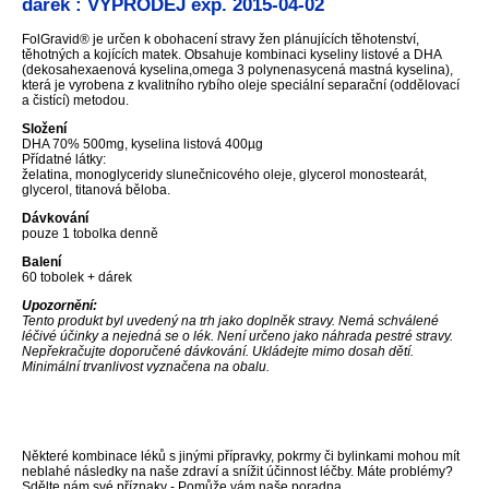
dárek : VÝPRODEJ exp. 2015-04-02
FolGravid® je určen k obohacení stravy žen plánujících těhotenství,
těhotných a kojících matek. Obsahuje kombinaci kyseliny listové a DHA
(dekosahexaenová kyselina,omega 3 polynenasycená mastná kyselina),
která je vyrobena z kvalitního rybího oleje speciální separační (oddělovací
a čistící) metodou.
Složení
DHA 70% 500mg, kyselina listová 400µg
Přídatné látky:
želatina, monoglyceridy slunečnicového oleje, glycerol monostearát,
glycerol, titanová běloba.
Dávkování
pouze 1 tobolka denně
Balení
60 tobolek + dárek
Upozornění:
Tento produkt byl uvedený na trh jako doplněk stravy. Nemá schválené
léčivé účinky a nejedná se o lék. Není určeno jako náhrada pestré stravy.
Nepřekračujte doporučené dávkování. Ukládejte mimo dosah dětí.
Minimální trvanlivost vyznačena na obalu.
Některé kombinace léků s jinými přípravky, pokrmy či bylinkami mohou mít
neblahé následky na naše zdraví a snížit účinnost léčby. Máte problémy?
Sdělte nám své příznaky - Pomůže vám naše poradna.