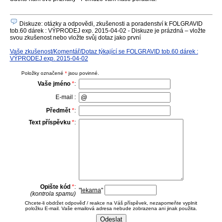
Diskuze: otázky a odpovědi, zkušenosti a poradenství k FOLGRAVID
tob.60 dárek : VÝPRODEJ exp. 2015-04-02 - Diskuze je prázdná – vložte
svou zkušenost nebo vložte svůj dotaz jako první
Vaše zkušenost/Komentář/Dotaz týkající se FOLGRAVID tob.60 dárek :
VÝPRODEJ exp. 2015-04-02
Položky označené
*
jsou povinné.
Vaše jméno
*
:
E-mail :
Předmět
*
:
Text příspěvku
*
:
Opište kód
*
:
"
lekarna
"
(kontrola spamu)
Chcete-li obdržet odpověď / reakce na Váš příspěvek, nezapomeňte vyplnit
položku E-mail. Vaše emailová adresa nebude zobrazena ani jinak použita.