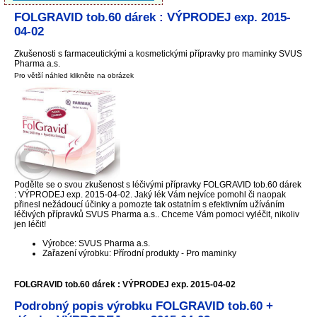
FOLGRAVID tob.60 dárek : VÝPRODEJ exp. 2015-
04-02
Zkušenosti s farmaceutickými a kosmetickými přípravky pro maminky SVUS
Pharma a.s.
Pro větší náhled klikněte na obrázek
Podělte se o svou zkušenost s léčivými přípravky FOLGRAVID tob.60 dárek
: VÝPRODEJ exp. 2015-04-02. Jaký lék Vám nejvíce pomohl či naopak
přinesl nežádoucí účinky a pomozte tak ostatním s efektivním užíváním
léčivých přípravků SVUS Pharma a.s.. Chceme Vám pomoci vyléčit, nikoliv
jen léčit!
Výrobce: SVUS Pharma a.s.
Zařazení výrobku: Přírodní produkty - Pro maminky
FOLGRAVID tob.60 dárek : VÝPRODEJ exp. 2015-04-02
Podrobný popis výrobku FOLGRAVID tob.60 +