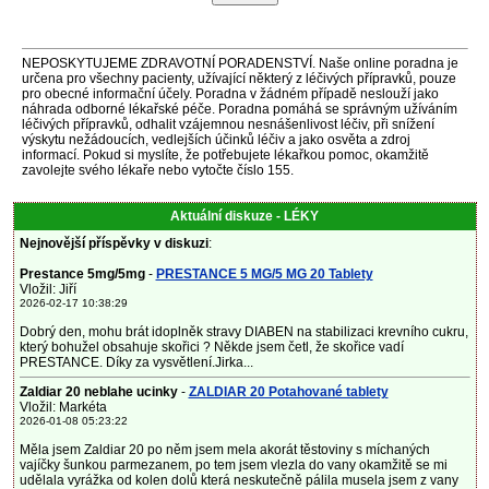
NEPOSKYTUJEME ZDRAVOTNÍ PORADENSTVÍ. Naše online poradna je
určena pro všechny pacienty, užívající některý z léčivých přípravků, pouze
pro obecné informační účely. Poradna v žádném případě neslouží jako
náhrada odborné lékařské péče. Poradna pomáhá se správným užíváním
léčivých přípravků, odhalit vzájemnou nesnášenlivost léčiv, při snížení
výskytu nežádoucích, vedlejších účinků léčiv a jako osvěta a zdroj
informací. Pokud si myslíte, že potřebujete lékařkou pomoc, okamžitě
zavolejte svého lékaře nebo vytočte číslo 155.
Aktuální diskuze - LÉKY
Nejnovější příspěvky v diskuzi
:
Prestance 5mg/5mg
-
PRESTANCE 5 MG/5 MG 20 Tablety
Vložil: Jiří
2026-02-17 10:38:29
Dobrý den, mohu brát idoplněk stravy DIABEN na stabilizaci krevního cukru,
který bohužel obsahuje skořici ? Někde jsem četl, že skořice vadí
PRESTANCE. Díky za vysvětlení.Jirka...
Zaldiar 20 neblahe ucinky
-
ZALDIAR 20 Potahované tablety
Vložil: Markéta
2026-01-08 05:23:22
Měla jsem Zaldiar 20 po něm jsem mela akorát těstoviny s míchaných
vajíčky šunkou parmezanem, po tem jsem vlezla do vany okamžitě se mi
udělala vyrážka od kolen dolů která neskutečně pálila musela jsem z vany