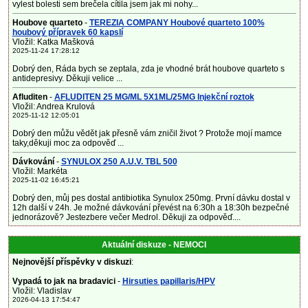
vylest bolesti sem brečela cítila jsem jak mi nohy...
Houbove quarteto
-
TEREZIA COMPANY Houbové quarteto 100%
houbový přípravek 60 kapslí
Vložil: Katka Mašková
2025-11-24 17:28:12
Dobrý den, Ráda bych se zeptala, zda je vhodné brát houbove quarteto s
antidepresivy. Děkuji velice ...
Afluditen
-
AFLUDITEN 25 MG/ML 5X1ML/25MG Injekční roztok
Vložil: Andrea Krulová
2025-11-12 12:05:01
Dobrý den můžu vědět jak přesně vám zničil život ? Protože mojí mamce
taky,děkuji moc za odpověď ...
Dávkování
-
SYNULOX 250 A.U.V. TBL 500
Vložil: Markéta
2025-11-02 16:45:21
Dobrý den, můj pes dostal antibiotika Synulox 250mg. První dávku dostal v
12h další v 24h. Je možné dávkování převést na 6:30h a 18:30h bezpečné
jednorázově? Jestezbere večer Medrol. Děkuji za odpověď....
Aktuální diskuze - NEMOCI
Nejnovější příspěvky v diskuzi
:
Vypadá to jak na bradavici
-
Hirsuties papillaris/HPV
Vložil: Vladislav
2026-04-13 17:54:47