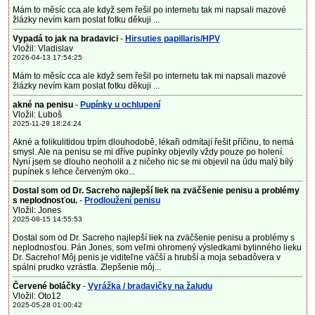
Mám to měsíc cca ale když sem řešil po internetu tak mi napsali mazové
žlázky nevím kam poslat fotku děkuji ...
Vypadá to jak na bradavici
-
Hirsuties papillaris/HPV
Vložil: Vladislav
2026-04-13 17:54:25
Mám to měsíc cca ale když sem řešil po internetu tak mi napsali mazové
žlázky nevím kam poslat fotku děkuji ...
akné na penisu
-
Pupínky u ochlupení
Vložil: Luboš
2025-11-29 18:24:24
Akné a folikulitidou trpím dlouhodobě, lékaři odmítají řešit příčinu, to nemá
smysl. Ale na penisu se mi dříve pupínky objevily vždy pouze po holení.
Nyní jsem se dlouho neoholil a z ničeho nic se mi objevil na údu malý bílý
pupínek s lehce červeným oko...
Dostal som od Dr. Sacreho najlepší liek na zväčšenie penisu a problémy
s neplodnosťou.
-
Prodloužení penisu
Vložil: Jones
2025-08-15 14:55:53
Dostal som od Dr. Sacreho najlepší liek na zväčšenie penisu a problémy s
neplodnosťou. Pán Jones, som veľmi ohromený výsledkami bylinného lieku
Dr. Sacreho! Môj penis je viditeľne väčší a hrubší a moja sebadôvera v
spálni prudko vzrástla. Zlepšenie môj...
Červené boláčky
-
Vyrážka / bradavičky na žaludu
Vložil: Oto12
2025-05-28 01:00:42