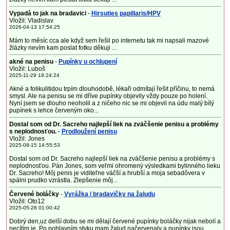
Vypadá to jak na bradavici
-
Hirsuties papillaris/HPV
Vložil: Vladislav
2026-04-13 17:54:25
Mám to měsíc cca ale když sem řešil po internetu tak mi napsali mazové
žlázky nevím kam poslat fotku děkuji ...
akné na penisu
-
Pupínky u ochlupení
Vložil: Luboš
2025-11-29 18:24:24
Akné a folikulitidou trpím dlouhodobě, lékaři odmítají řešit příčinu, to nemá
smysl. Ale na penisu se mi dříve pupínky objevily vždy pouze po holení.
Nyní jsem se dlouho neoholil a z ničeho nic se mi objevil na údu malý bílý
pupínek s lehce červeným oko...
Dostal som od Dr. Sacreho najlepší liek na zväčšenie penisu a problémy
s neplodnosťou.
-
Prodloužení penisu
Vložil: Jones
2025-08-15 14:55:53
Dostal som od Dr. Sacreho najlepší liek na zväčšenie penisu a problémy s
neplodnosťou. Pán Jones, som veľmi ohromený výsledkami bylinného lieku
Dr. Sacreho! Môj penis je viditeľne väčší a hrubší a moja sebadôvera v
spálni prudko vzrástla. Zlepšenie môj...
Červené boláčky
-
Vyrážka / bradavičky na žaludu
Vložil: Oto12
2025-05-28 01:00:42
Dobrý den,uz delší dobu se mi dělají červené pupínky boláčky nijak nebolí a
necítím je. Po pohlavním styku mam žalud načervenaly a pupínky jsou