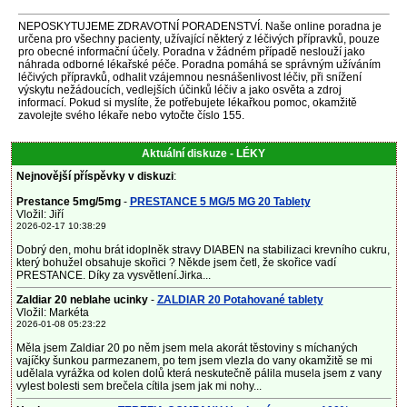
NEPOSKYTUJEME ZDRAVOTNÍ PORADENSTVÍ. Naše online poradna je
určena pro všechny pacienty, užívající některý z léčivých přípravků, pouze
pro obecné informační účely. Poradna v žádném případě neslouží jako
náhrada odborné lékařské péče. Poradna pomáhá se správným užíváním
léčivých přípravků, odhalit vzájemnou nesnášenlivost léčiv, při snížení
výskytu nežádoucích, vedlejších účinků léčiv a jako osvěta a zdroj
informací. Pokud si myslíte, že potřebujete lékařkou pomoc, okamžitě
zavolejte svého lékaře nebo vytočte číslo 155.
Aktuální diskuze - LÉKY
Nejnovější příspěvky v diskuzi
:
Prestance 5mg/5mg
-
PRESTANCE 5 MG/5 MG 20 Tablety
Vložil: Jiří
2026-02-17 10:38:29
Dobrý den, mohu brát idoplněk stravy DIABEN na stabilizaci krevního cukru,
který bohužel obsahuje skořici ? Někde jsem četl, že skořice vadí
PRESTANCE. Díky za vysvětlení.Jirka...
Zaldiar 20 neblahe ucinky
-
ZALDIAR 20 Potahované tablety
Vložil: Markéta
2026-01-08 05:23:22
Měla jsem Zaldiar 20 po něm jsem mela akorát těstoviny s míchaných
vajíčky šunkou parmezanem, po tem jsem vlezla do vany okamžitě se mi
udělala vyrážka od kolen dolů která neskutečně pálila musela jsem z vany
vylest bolesti sem brečela cítila jsem jak mi nohy...