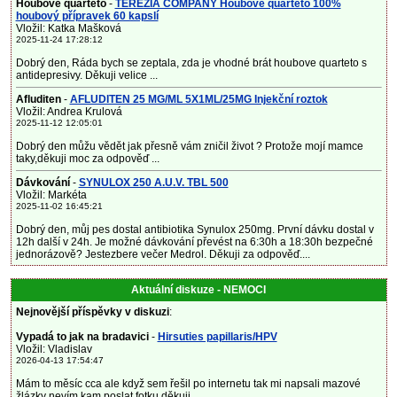
Houbove quarteto
-
TEREZIA COMPANY Houbové quarteto 100%
houbový přípravek 60 kapslí
Vložil: Katka Mašková
2025-11-24 17:28:12
Dobrý den, Ráda bych se zeptala, zda je vhodné brát houbove quarteto s
antidepresivy. Děkuji velice ...
Afluditen
-
AFLUDITEN 25 MG/ML 5X1ML/25MG Injekční roztok
Vložil: Andrea Krulová
2025-11-12 12:05:01
Dobrý den můžu vědět jak přesně vám zničil život ? Protože mojí mamce
taky,děkuji moc za odpověď ...
Dávkování
-
SYNULOX 250 A.U.V. TBL 500
Vložil: Markéta
2025-11-02 16:45:21
Dobrý den, můj pes dostal antibiotika Synulox 250mg. První dávku dostal v
12h další v 24h. Je možné dávkování převést na 6:30h a 18:30h bezpečné
jednorázově? Jestezbere večer Medrol. Děkuji za odpověď....
Aktuální diskuze - NEMOCI
Nejnovější příspěvky v diskuzi
:
Vypadá to jak na bradavici
-
Hirsuties papillaris/HPV
Vložil: Vladislav
2026-04-13 17:54:47
Mám to měsíc cca ale když sem řešil po internetu tak mi napsali mazové
žlázky nevím kam poslat fotku děkuji ...