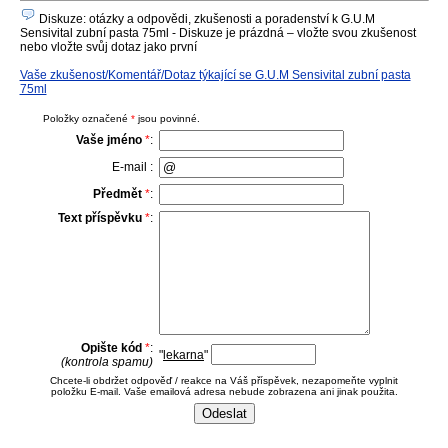
Diskuze: otázky a odpovědi, zkušenosti a poradenství k G.U.M
Sensivital zubní pasta 75ml - Diskuze je prázdná – vložte svou zkušenost
nebo vložte svůj dotaz jako první
Vaše zkušenost/Komentář/Dotaz týkající se G.U.M Sensivital zubní pasta
75ml
Položky označené
*
jsou povinné.
Vaše jméno
*
:
E-mail :
Předmět
*
:
Text příspěvku
*
:
Opište kód
*
:
"
lekarna
"
(kontrola spamu)
Chcete-li obdržet odpověď / reakce na Váš příspěvek, nezapomeňte vyplnit
položku E-mail. Vaše emailová adresa nebude zobrazena ani jinak použita.