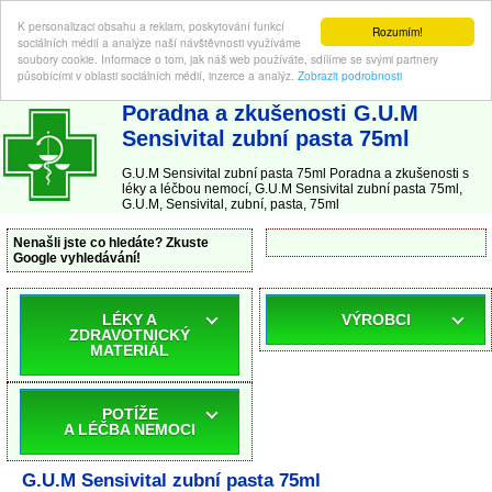
K personalizaci obsahu a reklam, poskytování funkcí
Rozumím!
sociálních médií a analýze naší návštěvnosti využíváme
soubory cookie. Informace o tom, jak náš web používáte, sdílíme se svými partnery
působícími v oblasti sociálních médií, inzerce a analýz.
Zobrazit podrobnosti
ABC-LEKARNA.cz
| Poradna a zkušenosti s léky a léčbou nemocí
Poradna a zkušenosti G.U.M
Sensivital zubní pasta 75ml
G.U.M Sensivital zubní pasta 75ml Poradna a zkušenosti s
léky a léčbou nemocí, G.U.M Sensivital zubní pasta 75ml,
G.U.M, Sensivital, zubní, pasta, 75ml
Nenašli jste co hledáte? Zkuste
Google vyhledávání!
LÉKY A
VÝROBCI
ZDRAVOTNICKÝ
MATERIÁL
POTÍŽE
A LÉČBA NEMOCI
G.U.M Sensivital zubní pasta 75ml