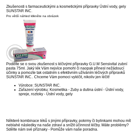
Zkušenosti s farmaceutickými a kosmetickými přípravky Ústní vody, gely
SUNSTAR INC.
Pro větší náhled klikněte na obrázek
Podělte se o svou zkušenost s léčivými přípravky G.U.M Sensivital zubní
pasta 75ml. Jaký lék Vám nejvíce pomohl či naopak přinesl nežádoucí
účinky a pomozte tak ostatním s efektivním užíváním léčivých přípravků
SUNSTAR INC.. Chceme Vám pomoci vyléčit, nikoliv jen léčit!
Výrobce: SUNSTAR INC.
Zařazení výrobku: Kosmetika - Zuby a dutina ústní - Ústní vody,
spreje, roztoky - Ústní vody, gely
Některé kombinace léků s jinými přípravky, pokrmy či bylinkami mohou mít
neblahé následky na naše zdraví a snížit účinnost léčby. Máte problémy?
Sdělte nám své příznaky - Pomůže vám naše poradna.