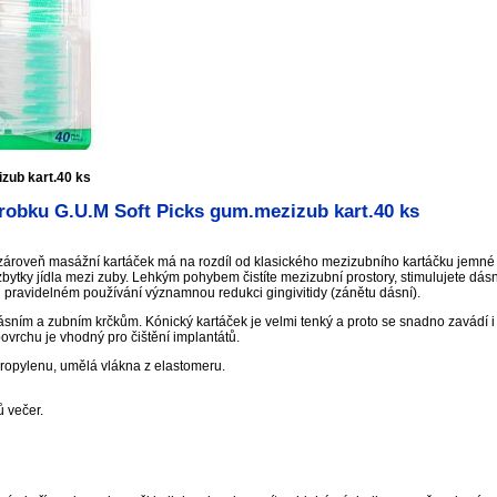
zub kart.40 ks
robku G.U.M Soft Picks gum.mezizub kart.40 ks
roveň masážní kartáček má na rozdíl od klasického mezizubního kartáčku jemné 
zbytky jídla mezi zuby. Lehkým pohybem čistíte mezizubní prostory, stimulujete dá
ři pravidelném používání významnou redukci gingivitidy (zánětu dásní).
 dásním a zubním krčkům. Kónický kartáček je velmi tenký a proto se snadno zavádí 
vrchu je vhodný pro čištění implantátů.
propylenu, umělá vlákna z elastomeru.
 večer.