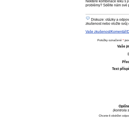
Některé kombinace léků s ji
problémy? Sdělte nám své 
Diskuze: otázky a odpově
zkušenost nebo vložte svůj 
Vaše zkušenost/Komentář/Do
Položky označené
*
jso
Vaše j
E
Pře
Text přís
Opišt
(kontrola
Chcete-li obdržet odp