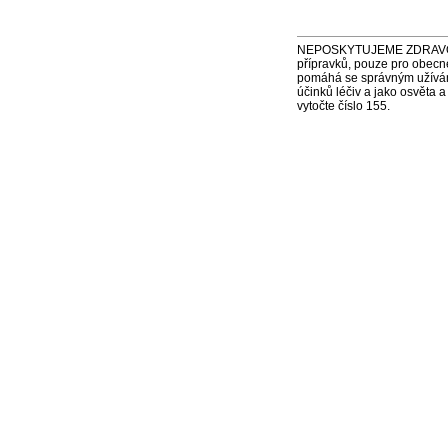
NEPOSKYTUJEME ZDRAVOTNÍ P
přípravků, pouze pro obecn
pomáhá se správným užíváním
účinků léčiv a jako osvěta 
vytočte číslo 155.