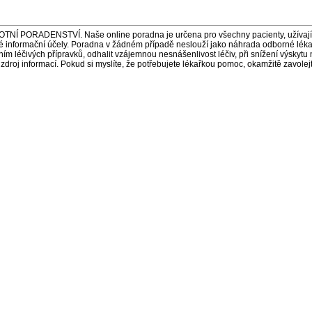
ORADENSTVÍ. Naše online poradna je určena pro všechny pacienty, užívající 
é informační účely. Poradna v žádném případě neslouží jako náhrada odborné lék
 léčivých přípravků, odhalit vzájemnou nesnášenlivost léčiv, při snížení výskytu 
a zdroj informací. Pokud si myslíte, že potřebujete lékařkou pomoc, okamžitě zavole