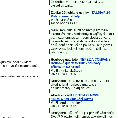
že skořice vadí PRESTANCE. Díky za
vysvětlení.Jirka...
Zaldiar 20 neblahe ucinky
-
ZALDIAR 20
Potahované tablety
Vložil: Markéta
2026-01-08 05:23:22
Měla jsem Zaldiar 20 po něm jsem mela
akorát těstoviny s míchaných vajíčky šunkou
parmezanem, po tem jsem vlezla do vany
okamžitě se mi udělala vyrážka od kolen
dolů která neskutečně pálila musela jsem z
vany vylest bolesti sem brečela cítila jsem
jak mi nohy...
Houbove quarteto
-
TEREZIA COMPANY
gumové bodliny, které
Houbové quarteto 100% houbový
sně a provádíte mikromasáž.
přípravek 60 kapslí
Vložil: Katka Mašková
2025-11-24 17:28:12
i mezi velmi těsně seřazené
Dobrý den, Ráda bych se zeptala, zda je
vhodné brát houbove quarteto s
antidepresivy. Děkuji velice ...
Afluditen
-
AFLUDITEN 25 MG/ML
5X1ML/25MG Injekční roztok
Vložil: Andrea Krulová
2025-11-12 12:05:01
Dobrý den můžu vědět jak přesně vám zničil
život ? Protože mojí mamce taky,děkuji moc