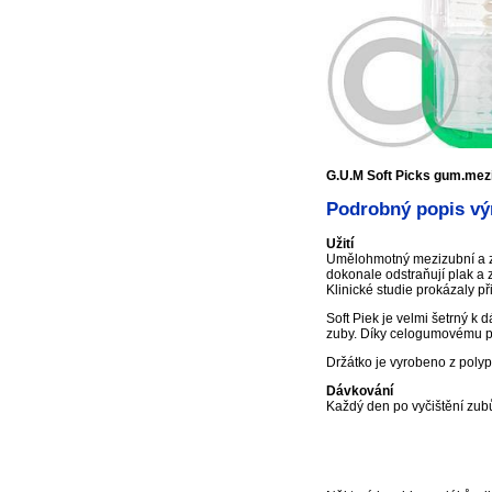
G.U.M Soft Picks gum.mezi
Podrobný popis vý
Užití
Umělohmotný mezizubní a zá
dokonale odstraňují plak a 
Klinické studie prokázaly p
Soft Piek je velmi šetrný k
zuby. Díky celogumovému po
Držátko je vyrobeno z poly
Dávkování
Každý den po vyčištění zubů