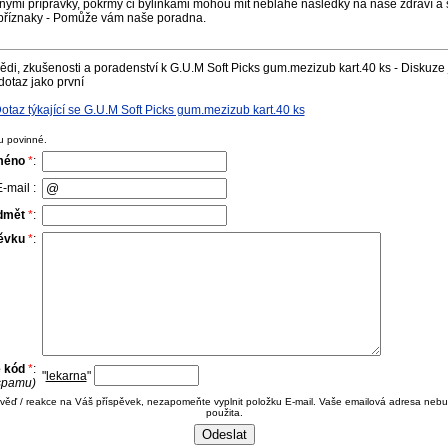
nými přípravky, pokrmy či bylinkami mohou mít neblahé následky na naše zdraví a s
příznaky - Pomůže vám naše poradna.
di, zkušenosti a poradenství k G.U.M Soft Picks gum.mezizub kart.40 ks - Diskuze 
dotaz jako první
taz týkající se G.U.M Soft Picks gum.mezizub kart.40 ks
u povinné.
méno
*
:
-mail :
dmět
*
:
pěvku
*
:
e kód
*
:
"
lekarna
"
 spamu)
ověď / reakce na Váš příspěvek, nezapomeňte vyplnit položku E-mail. Vaše emailová adresa nebu
použita.