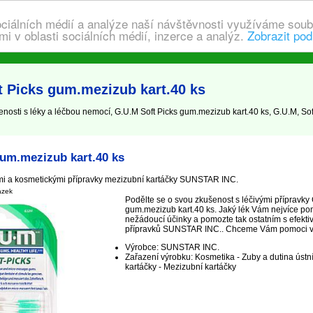
ociálních médií a analýze naší návštěvnosti využíváme soub
i v oblasti sociálních médií, inzerce a analýz.
Zobrazit pod
t Picks gum.mezizub kart.40 ks
osti s léky a léčbou nemocí, G.U.M Soft Picks gum.mezizub kart.40 ks, G.U.M, Soft
gum.mezizub kart.40 ks
mi a kosmetickými přípravky mezizubní kartáčky SUNSTAR INC.
ázek
Podělte se o svou zkušenost s léčivými přípravky 
gum.mezizub kart.40 ks. Jaký lék Vám nejvíce po
nežádoucí účinky a pomozte tak ostatním s efekti
přípravků SUNSTAR INC.. Chceme Vám pomoci vyléči
Výrobce: SUNSTAR INC.
Zařazení výrobku: Kosmetika - Zuby a dutina ústn
kartáčky - Mezizubní kartáčky