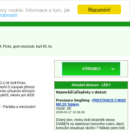
Rozumím!
ory cookie. Informace o tom, jak
robnosti
, Picks, gum.mezizub, kart.40, ks
VÝROBCI
G.U.M Soft Picks
Aktuální diskuze - LÉKY
mohl či naopak přinesl
vním užíváním léčivých
Nejnovější příspěvky v diskuzi
:
t, nikoliv jen léčit!
Prestance 5mg/5mg
-
PRESTANCE 5 MG/5
MG 20 Tablety
í - Párátka a mezizubní
Vložil: Jiří
2026-02-17 10:38:29
Dobrý den, mohu brát idoplněk stravy
DIABEN na stabilizaci krevního cukru, který
bohužel obsahuje skořici ? Někde jsem četl,