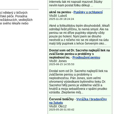
internetu tak mi napsali mazové žlázky
nevím kam poslat fotku děkuji ...
akné na penisu
-
Pupínky u ochlupení
některý z léčivých
Vložil: Luboš
ařské péče. Poradna
2025-11-29 18:24:24
nežádoucích, vedlejších
jte svého lékaře nebo
Akné a folikulitidou trpím dlouhodobě, lékaři
odmítají řešit příčinu, to nemá smysl. Ale na
penisu se mi dříve pupínky objevily vždy
pouze po holení. Nyní jsem se dlouho
neoholil a z ničeho nic se mi objevil na údu
malý bílý pupínek s lehce červeným oko...
Dostal som od Dr. Sacreho najlepší liek na
zväčšenie penisu a problémy s
neplodnosťou.
-
Prodloužení penisu
Vložil: Jones
2025-08-15 14:55:53
Dostal som od Dr. Sacreho najlepší liek na
zväčšenie penisu a problémy s
neplodnosťou. Pán Jones, som veľmi
ohromený výsledkami bylinného lieku Dr.
Sacreho! Môj penis je viditeľne väčší a
hrubší a moja sebadôvera v spálni prudko
vzrástla. Zlepšenie môj...
Červené boláčky
-
Vyrážka / bradavičky
na žaludu
Vložil: Oto12
2025-05-28 01:00:42