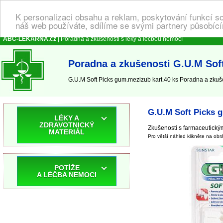
K personalizaci obsahu a reklam, poskytování funkcí s
náš web používáte, sdílíme se svými partnery působícím
ABC-LEKARNA.cz
| Poradna a zkušenosti s léky a léčbou nemocí
Poradna a zkušenosti G.U.M Sof
G.U.M Soft Picks gum.mezizub kart.40 ks Poradna a zkušen
G.U.M Soft Picks 
LÉKY A
ZDRAVOTNICKÝ
Zkušenosti s farmaceutický
MATERIÁL
Pro větší náhled klikněte na obr
POTÍŽE
A LÉČBA NEMOCI