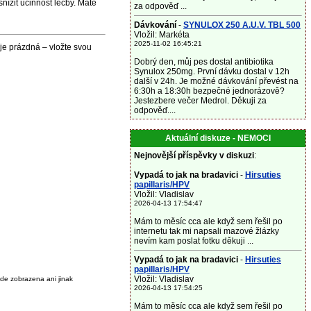
nížit účinnost léčby. Máte
za odpověď ...
Dávkování
-
SYNULOX 250 A.U.V. TBL 500
Vložil: Markéta
2025-11-02 16:45:21
je prázdná – vložte svou
Dobrý den, můj pes dostal antibiotika
Synulox 250mg. První dávku dostal v 12h
další v 24h. Je možné dávkování převést na
6:30h a 18:30h bezpečné jednorázově?
Jestezbere večer Medrol. Děkuji za
odpověď....
Aktuální diskuze - NEMOCI
Nejnovější příspěvky v diskuzi
:
Vypadá to jak na bradavici
-
Hirsuties
papillaris/HPV
Vložil: Vladislav
2026-04-13 17:54:47
Mám to měsíc cca ale když sem řešil po
internetu tak mi napsali mazové žlázky
nevím kam poslat fotku děkuji ...
Vypadá to jak na bradavici
-
Hirsuties
papillaris/HPV
Vložil: Vladislav
de zobrazena ani jinak
2026-04-13 17:54:25
Mám to měsíc cca ale když sem řešil po