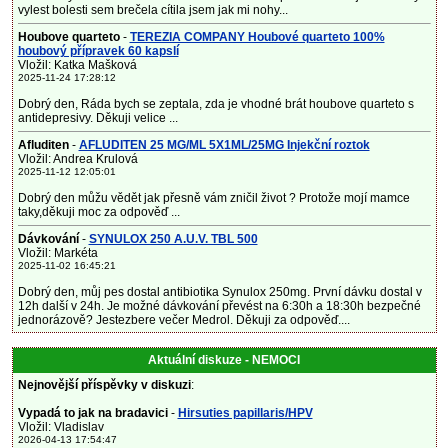
vylest bolesti sem brečela cítila jsem jak mi nohy...
Houbove quarteto
-
TEREZIA COMPANY Houbové quarteto 100%
houbový přípravek 60 kapslí
Vložil: Katka Mašková
2025-11-24 17:28:12
Dobrý den, Ráda bych se zeptala, zda je vhodné brát houbove quarteto s
antidepresivy. Děkuji velice ...
Afluditen
-
AFLUDITEN 25 MG/ML 5X1ML/25MG Injekční roztok
Vložil: Andrea Krulová
2025-11-12 12:05:01
Dobrý den můžu vědět jak přesně vám zničil život ? Protože mojí mamce
taky,děkuji moc za odpověď ...
Dávkování
-
SYNULOX 250 A.U.V. TBL 500
Vložil: Markéta
2025-11-02 16:45:21
Dobrý den, můj pes dostal antibiotika Synulox 250mg. První dávku dostal v
12h další v 24h. Je možné dávkování převést na 6:30h a 18:30h bezpečné
jednorázově? Jestezbere večer Medrol. Děkuji za odpověď....
Aktuální diskuze - NEMOCI
Nejnovější příspěvky v diskuzi
:
Vypadá to jak na bradavici
-
Hirsuties papillaris/HPV
Vložil: Vladislav
2026-04-13 17:54:47