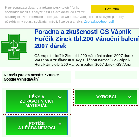
K personalizaci obsahu a reklam, poskytování funkcí
Rozumím!
sociálních médií a analýze naší návštěvnosti využíváme
soubory cookie. Informace o tom, jak náš web používáte, sdílíme se svými partnery
působícími v oblasti sociálních médií, inzerce a analýz.
Zobrazit podrobnosti
ABC-LEKARNA.cz
| Poradna a zkušenosti s léky a léčbou nemocí
Poradna a zkušenosti GS Vápník
Hořčík Zinek tbl.200 Vánoční balení
2007 dárek
GS Vápník Hořčík Zinek tbl.200 Vánoční balení 2007 dárek
Poradna a zkušenosti s léky a léčbou nemocí, GS Vápník
Hořčík Zinek tbl.200 Vánoční balení 2007 dárek, GS, Vápn
Nenašli jste co hledáte? Zkuste
Google vyhledávání!
LÉKY A
VÝROBCI
ZDRAVOTNICKÝ
MATERIÁL
POTÍŽE
A LÉČBA NEMOCI