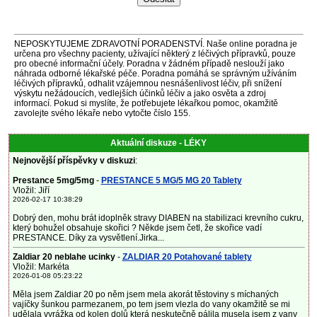
NEPOSKYTUJEME ZDRAVOTNÍ PORADENSTVÍ. Naše online poradna je
určena pro všechny pacienty, užívající některý z léčivých přípravků, pouze
pro obecné informační účely. Poradna v žádném případě neslouží jako
náhrada odborné lékařské péče. Poradna pomáhá se správným užíváním
léčivých přípravků, odhalit vzájemnou nesnášenlivost léčiv, při snížení
výskytu nežádoucích, vedlejších účinků léčiv a jako osvěta a zdroj
informací. Pokud si myslíte, že potřebujete lékařkou pomoc, okamžitě
zavolejte svého lékaře nebo vytočte číslo 155.
Aktuální diskuze - LÉKY
Nejnovější příspěvky v diskuzi
:
Prestance 5mg/5mg
-
PRESTANCE 5 MG/5 MG 20 Tablety
Vložil: Jiří
2026-02-17 10:38:29
Dobrý den, mohu brát idoplněk stravy DIABEN na stabilizaci krevního cukru,
který bohužel obsahuje skořici ? Někde jsem četl, že skořice vadí
PRESTANCE. Díky za vysvětlení.Jirka...
Zaldiar 20 neblahe ucinky
-
ZALDIAR 20 Potahované tablety
Vložil: Markéta
2026-01-08 05:23:22
Měla jsem Zaldiar 20 po něm jsem mela akorát těstoviny s míchaných
vajíčky šunkou parmezanem, po tem jsem vlezla do vany okamžitě se mi
udělala vyrážka od kolen dolů která neskutečně pálila musela jsem z vany