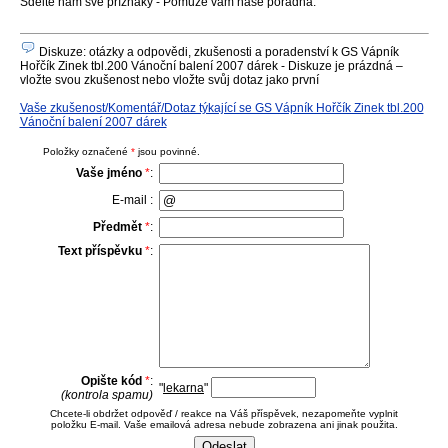
Sdělte nám své příznaky - Pomůže vám naše poradna.
Diskuze: otázky a odpovědi, zkušenosti a poradenství k GS Vápník
Hořčík Zinek tbl.200 Vánoční balení 2007 dárek - Diskuze je prázdná –
vložte svou zkušenost nebo vložte svůj dotaz jako první
Vaše zkušenost/Komentář/Dotaz týkající se GS Vápník Hořčík Zinek tbl.200
Vánoční balení 2007 dárek
Položky označené
*
jsou povinné.
Vaše jméno
*
:
E-mail :
Předmět
*
:
Text příspěvku
*
:
Opište kód
*
:
"
lekarna
"
(kontrola spamu)
Chcete-li obdržet odpověď / reakce na Váš příspěvek, nezapomeňte vyplnit
položku E-mail. Vaše emailová adresa nebude zobrazena ani jinak použita.