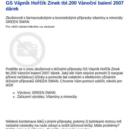
GS Vápník Hořčík Zinek tbl.200 Vánoční balení 2007
dárek
Zkušenosti s farmaceutickými a kosmetickými přípravky vitamíny a minerály
GREEN SWAN
Pro větší náhled klikněte na obrázek
Podělte se o svou zkušenost s léčivými přípravky GS Vápník Hořčík Zinek
tbl.200 Vánoční balení 2007 dárek. Jaký lék Vám nejvíce pomohl či naopak
přinesl nežádoucí účinky a pomozte tak ostatním s efektivním užíváním
léčivých přípravků GREEN SWAN. Chceme Vám pomoci vyléčit, nikoliv jen
léčit!
Výrobce: GREEN SWAN
Zařazení výrobku: Vitamíny a minerály
Některé kombinace léků s jinými přípravky, pokrmy či bylinkami mohou mít
neblahé následky na naše zdraví a snížit účinnost léčby. Máte problémy?