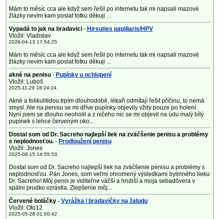
Mám to měsíc cca ale když sem řešil po internetu tak mi napsali mazové
žlázky nevím kam poslat fotku děkuji ...
Vypadá to jak na bradavici
-
Hirsuties papillaris/HPV
Vložil: Vladislav
2026-04-13 17:54:25
Mám to měsíc cca ale když sem řešil po internetu tak mi napsali mazové
žlázky nevím kam poslat fotku děkuji ...
akné na penisu
-
Pupínky u ochlupení
Vložil: Luboš
2025-11-29 18:24:24
Akné a folikulitidou trpím dlouhodobě, lékaři odmítají řešit příčinu, to nemá
smysl. Ale na penisu se mi dříve pupínky objevily vždy pouze po holení.
Nyní jsem se dlouho neoholil a z ničeho nic se mi objevil na údu malý bílý
pupínek s lehce červeným oko...
Dostal som od Dr. Sacreho najlepší liek na zväčšenie penisu a problémy
s neplodnosťou.
-
Prodloužení penisu
Vložil: Jones
2025-08-15 14:55:53
Dostal som od Dr. Sacreho najlepší liek na zväčšenie penisu a problémy s
neplodnosťou. Pán Jones, som veľmi ohromený výsledkami bylinného lieku
Dr. Sacreho! Môj penis je viditeľne väčší a hrubší a moja sebadôvera v
spálni prudko vzrástla. Zlepšenie môj...
Červené boláčky
-
Vyrážka / bradavičky na žaludu
Vložil: Oto12
2025-05-28 01:00:42