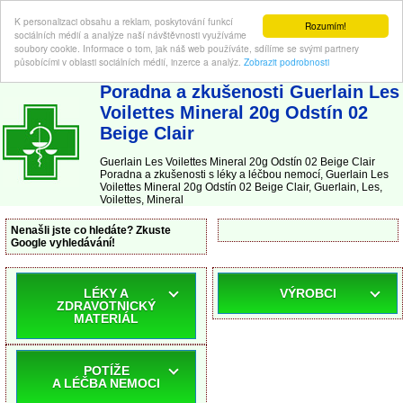
K personalizaci obsahu a reklam, poskytování funkcí
Rozumím!
sociálních médií a analýze naší návštěvnosti využíváme
soubory cookie. Informace o tom, jak náš web používáte, sdílíme se svými partnery
působícími v oblasti sociálních médií, inzerce a analýz.
Zobrazit podrobnosti
ABC-LEKARNA.cz
| Poradna a zkušenosti s léky a léčbou nemocí
Poradna a zkušenosti Guerlain Les
Voilettes Mineral 20g Odstín 02
Beige Clair
Guerlain Les Voilettes Mineral 20g Odstín 02 Beige Clair
Poradna a zkušenosti s léky a léčbou nemocí, Guerlain Les
Voilettes Mineral 20g Odstín 02 Beige Clair, Guerlain, Les,
Voilettes, Mineral
Nenašli jste co hledáte? Zkuste
Google vyhledávání!
LÉKY A
VÝROBCI
ZDRAVOTNICKÝ
MATERIÁL
POTÍŽE
A LÉČBA NEMOCI