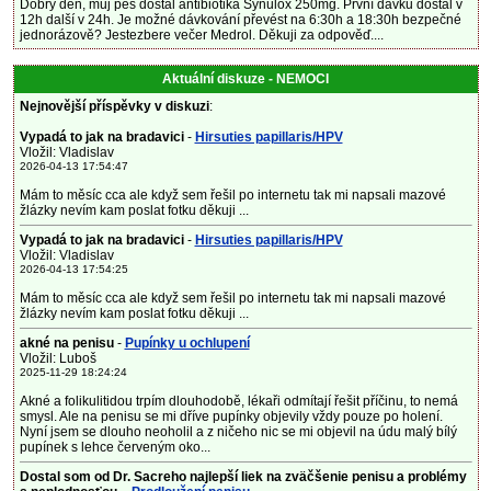
Dobrý den, můj pes dostal antibiotika Synulox 250mg. První dávku dostal v
12h další v 24h. Je možné dávkování převést na 6:30h a 18:30h bezpečné
jednorázově? Jestezbere večer Medrol. Děkuji za odpověď....
Aktuální diskuze - NEMOCI
Nejnovější příspěvky v diskuzi
:
Vypadá to jak na bradavici
-
Hirsuties papillaris/HPV
Vložil: Vladislav
2026-04-13 17:54:47
Mám to měsíc cca ale když sem řešil po internetu tak mi napsali mazové
žlázky nevím kam poslat fotku děkuji ...
Vypadá to jak na bradavici
-
Hirsuties papillaris/HPV
Vložil: Vladislav
2026-04-13 17:54:25
Mám to měsíc cca ale když sem řešil po internetu tak mi napsali mazové
žlázky nevím kam poslat fotku děkuji ...
akné na penisu
-
Pupínky u ochlupení
Vložil: Luboš
2025-11-29 18:24:24
Akné a folikulitidou trpím dlouhodobě, lékaři odmítají řešit příčinu, to nemá
smysl. Ale na penisu se mi dříve pupínky objevily vždy pouze po holení.
Nyní jsem se dlouho neoholil a z ničeho nic se mi objevil na údu malý bílý
pupínek s lehce červeným oko...
Dostal som od Dr. Sacreho najlepší liek na zväčšenie penisu a problémy