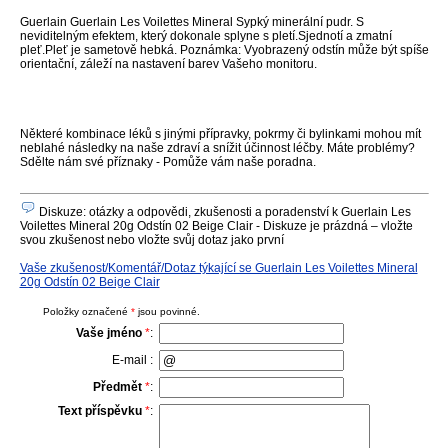
Guerlain Guerlain Les Voilettes Mineral Sypký minerální pudr. S
neviditelným efektem, který dokonale splyne s pletí.Sjednotí a zmatní
pleť.Pleť je sametově hebká. Poznámka: Vyobrazený odstín může být spíše
orientační, záleží na nastavení barev Vašeho monitoru.
Některé kombinace léků s jinými přípravky, pokrmy či bylinkami mohou mít
neblahé následky na naše zdraví a snížit účinnost léčby. Máte problémy?
Sdělte nám své příznaky - Pomůže vám naše poradna.
Diskuze: otázky a odpovědi, zkušenosti a poradenství k Guerlain Les
Voilettes Mineral 20g Odstín 02 Beige Clair - Diskuze je prázdná – vložte
svou zkušenost nebo vložte svůj dotaz jako první
Vaše zkušenost/Komentář/Dotaz týkající se Guerlain Les Voilettes Mineral
20g Odstín 02 Beige Clair
Položky označené
*
jsou povinné.
Vaše jméno
*
:
E-mail :
Předmět
*
:
Text příspěvku
*
: