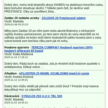
Dobrý den, mohu brát idoplněk stravy DIABEN na stabilizaci krevního cukru,
který bohužel obsahuje skořici ? Někde jsem četl, že skořice vadí
PRESTANCE. Díky za vysvětlení.Jirka...
Zaldiar 20 neblahe ucinky
-
ZALDIAR 20 Potahované tablety
Vložil: Markéta
2026-01-08 05:23:22
Měla jsem Zaldiar 20 po něm jsem mela akorát těstoviny s míchaných
vajíčky šunkou parmezanem, po tem jsem vlezla do vany okamžitě se mi
udělala vyrážka od kolen dolů která neskutečně pálila musela jsem z vany
vylest bolesti sem brečela cítila jsem jak mi nohy...
Houbove quarteto
-
TEREZIA COMPANY Houbové quarteto 100%
houbový přípravek 60 kapslí
Vložil: Katka Mašková
2025-11-24 17:28:12
Dobrý den, Ráda bych se zeptala, zda je vhodné brát houbove quarteto s
antidepresivy. Děkuji velice ...
Afluditen
-
AFLUDITEN 25 MG/ML 5X1ML/25MG Injekční roztok
Vložil: Andrea Krulová
2025-11-12 12:05:01
Dobrý den můžu vědět jak přesně vám zničil život ? Protože mojí mamce
taky,děkuji moc za odpověď ...
Dávkování
-
SYNULOX 250 A.U.V. TBL 500
Vložil: Markéta
2025-11-02 16:45:21