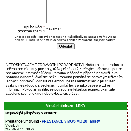
Opište kód
*
:
"
lekarna
"
(kontrola spamu)
Chcete-li obdržet odpověď / reakce na Váš příspěvek, nezapomeňte vyplnit
položku E-mail. Vaše emailová adresa nebude zobrazena ani jinak použita.
NEPOSKYTUJEME ZDRAVOTNÍ PORADENSTVÍ. Naše online poradna je
určena pro všechny pacienty, užívající některý z léčivých přípravků, pouze
pro obecné informační účely. Poradna v žádném případě neslouží jako
náhrada odborné lékařské péče. Poradna pomáhá se správným užíváním
léčivých přípravků, odhalit vzájemnou nesnášenlivost léčiv, při snížení
výskytu nežádoucích, vedlejších účinků léčiv a jako osvěta a zdroj
informací. Pokud si myslíte, že potřebujete lékařkou pomoc, okamžitě
zavolejte svého lékaře nebo vytočte číslo 155.
Aktuální diskuze - LÉKY
Nejnovější příspěvky v diskuzi
:
Prestance 5mg/5mg
-
PRESTANCE 5 MG/5 MG 20 Tablety
Vložil: Jiří
2026-02-17 10:38:29