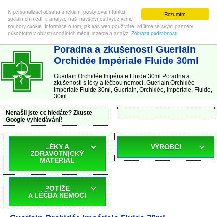
K personalizaci obsahu a reklam, poskytování funkcí
Rozumím!
sociálních médií a analýze naší návštěvnosti využíváme
soubory cookie. Informace o tom, jak náš web používáte, sdílíme se svými partnery
působícími v oblasti sociálních médií, inzerce a analýz.
Zobrazit podrobnosti
ABC-LEKARNA.cz
| Poradna a zkušenosti s léky a léčbou nemocí
Poradna a zkušenosti Guerlain
Orchidée Impériale Fluide 30ml
Guerlain Orchidée Impériale Fluide 30ml Poradna a
zkušenosti s léky a léčbou nemocí, Guerlain Orchidée
Impériale Fluide 30ml, Guerlain, Orchidée, Impériale, Fluide,
30ml
Nenašli jste co hledáte? Zkuste
Google vyhledávání!
LÉKY A
VÝROBCI
ZDRAVOTNICKÝ
MATERIÁL
POTÍŽE
A LÉČBA NEMOCI