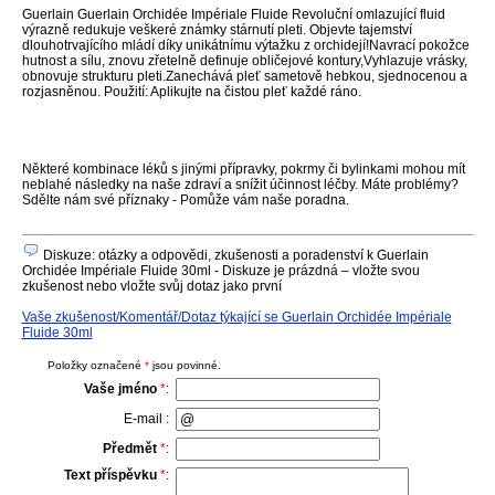
Guerlain Guerlain Orchidée Impériale Fluide Revoluční omlazující fluid
výrazně redukuje veškeré známky stárnutí pleti. Objevte tajemství
dlouhotrvajícího mládí díky unikátnímu výtažku z orchidejí!Navrací pokožce
hutnost a sílu, znovu zřetelně definuje obličejové kontury,Vyhlazuje vrásky,
obnovuje strukturu pleti.Zanechává pleť sametově hebkou, sjednocenou a
rozjasněnou. Použití: Aplikujte na čistou pleť každé ráno.
Některé kombinace léků s jinými přípravky, pokrmy či bylinkami mohou mít
neblahé následky na naše zdraví a snížit účinnost léčby. Máte problémy?
Sdělte nám své příznaky - Pomůže vám naše poradna.
Diskuze: otázky a odpovědi, zkušenosti a poradenství k Guerlain
Orchidée Impériale Fluide 30ml - Diskuze je prázdná – vložte svou
zkušenost nebo vložte svůj dotaz jako první
Vaše zkušenost/Komentář/Dotaz týkající se Guerlain Orchidée Impériale
Fluide 30ml
Položky označené
*
jsou povinné.
Vaše jméno
*
:
E-mail :
Předmět
*
:
Text příspěvku
*
: