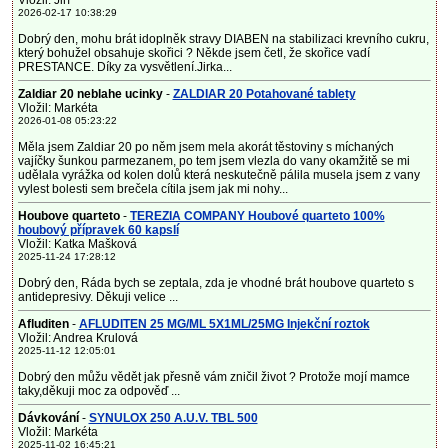
Vložil: Jiří
2026-02-17 10:38:29
Dobrý den, mohu brát idoplněk stravy DIABEN na stabilizaci krevního cukru,
který bohužel obsahuje skořici ? Někde jsem četl, že skořice vadí
PRESTANCE. Díky za vysvětlení.Jirka...
Zaldiar 20 neblahe ucinky
-
ZALDIAR 20 Potahované tablety
Vložil: Markéta
2026-01-08 05:23:22
Měla jsem Zaldiar 20 po něm jsem mela akorát těstoviny s míchaných
vajíčky šunkou parmezanem, po tem jsem vlezla do vany okamžitě se mi
udělala vyrážka od kolen dolů která neskutečně pálila musela jsem z vany
vylest bolesti sem brečela cítila jsem jak mi nohy...
Houbove quarteto
-
TEREZIA COMPANY Houbové quarteto 100%
houbový přípravek 60 kapslí
Vložil: Katka Mašková
2025-11-24 17:28:12
Dobrý den, Ráda bych se zeptala, zda je vhodné brát houbove quarteto s
antidepresivy. Děkuji velice ...
Afluditen
-
AFLUDITEN 25 MG/ML 5X1ML/25MG Injekční roztok
Vložil: Andrea Krulová
2025-11-12 12:05:01
Dobrý den můžu vědět jak přesně vám zničil život ? Protože mojí mamce
taky,děkuji moc za odpověď ...
Dávkování
-
SYNULOX 250 A.U.V. TBL 500
Vložil: Markéta
2025-11-02 16:45:21