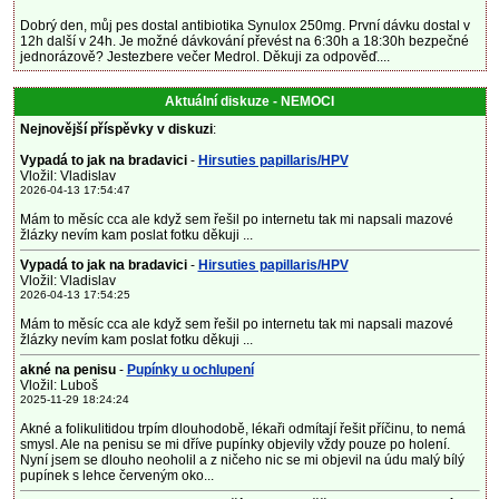
Dobrý den, můj pes dostal antibiotika Synulox 250mg. První dávku dostal v
12h další v 24h. Je možné dávkování převést na 6:30h a 18:30h bezpečné
jednorázově? Jestezbere večer Medrol. Děkuji za odpověď....
Aktuální diskuze - NEMOCI
Nejnovější příspěvky v diskuzi
:
Vypadá to jak na bradavici
-
Hirsuties papillaris/HPV
Vložil: Vladislav
2026-04-13 17:54:47
Mám to měsíc cca ale když sem řešil po internetu tak mi napsali mazové
žlázky nevím kam poslat fotku děkuji ...
Vypadá to jak na bradavici
-
Hirsuties papillaris/HPV
Vložil: Vladislav
2026-04-13 17:54:25
Mám to měsíc cca ale když sem řešil po internetu tak mi napsali mazové
žlázky nevím kam poslat fotku děkuji ...
akné na penisu
-
Pupínky u ochlupení
Vložil: Luboš
2025-11-29 18:24:24
Akné a folikulitidou trpím dlouhodobě, lékaři odmítají řešit příčinu, to nemá
smysl. Ale na penisu se mi dříve pupínky objevily vždy pouze po holení.
Nyní jsem se dlouho neoholil a z ničeho nic se mi objevil na údu malý bílý
pupínek s lehce červeným oko...