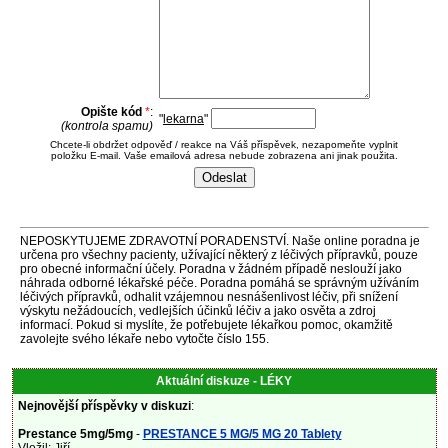
Opište kód
*
:
"
lekarna
"
(kontrola spamu)
Chcete-li obdržet odpověď / reakce na Váš příspěvek, nezapomeňte vyplnit
položku E-mail. Vaše emailová adresa nebude zobrazena ani jinak použita.
NEPOSKYTUJEME ZDRAVOTNÍ PORADENSTVÍ. Naše online poradna je
určena pro všechny pacienty, užívající některý z léčivých přípravků, pouze
pro obecné informační účely. Poradna v žádném případě neslouží jako
náhrada odborné lékařské péče. Poradna pomáhá se správným užíváním
léčivých přípravků, odhalit vzájemnou nesnášenlivost léčiv, při snížení
výskytu nežádoucích, vedlejších účinků léčiv a jako osvěta a zdroj
informací. Pokud si myslíte, že potřebujete lékařkou pomoc, okamžitě
zavolejte svého lékaře nebo vytočte číslo 155.
Aktuální diskuze - LÉKY
Nejnovější příspěvky v diskuzi
:
Prestance 5mg/5mg
-
PRESTANCE 5 MG/5 MG 20 Tablety