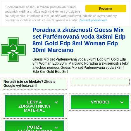
K personalizaci obsahu a reklam, poskytování funkcí
Rozumím!
sociálních médií a analýze naší návštěvnosti využíváme
soubory cookie. Informace o tom, jak náš web používáte, sdílíme se svými partnery
působícími v oblasti sociálních médií, inzerce a analýz.
Zobrazit podrobnosti
ABC-LEKARNA.cz
| Poradna a zkušenosti s léky a léčbou nemocí
Poradna a zkušenosti Guess Mix
set Parfémovaná voda 3x8ml Edp
8ml Gold Edp 8ml Woman Edp
30ml Marciano
Guess Mix set Parfémovaná voda 3x8ml Edp 8ml Gold Edp
8ml Woman Edp 30ml Marciano Poradna a zkušenosti s léky
a léčbou nemocí, Guess Mix set Parfémovaná voda 3x8ml
Edp 8ml Gold Edp 8ml
Nenašli jste co hledáte? Zkuste
Google vyhledávání!
LÉKY A
VÝROBCI
ZDRAVOTNICKÝ
MATERIÁL
POTÍŽE