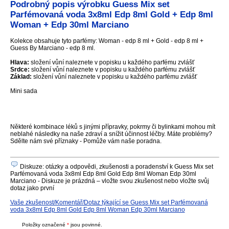
Podrobný popis výrobku Guess Mix set
Parfémovaná voda 3x8ml Edp 8ml Gold + Edp 8ml
Woman + Edp 30ml Marciano
Kolekce obsahuje tyto parfémy: Woman - edp 8 ml + Gold - edp 8 ml +
Guess By Marciano - edp 8 ml.
Hlava:
složení vůní naleznete v popisku u každého parfému zvlášť
Srdce:
složení vůní naleznete v popisku u každého parfému zvlášť
Základ:
složení vůní naleznete v popisku u každého parfému zvlášť
Mini sada
Některé kombinace léků s jinými přípravky, pokrmy či bylinkami mohou mít
neblahé následky na naše zdraví a snížit účinnost léčby. Máte problémy?
Sdělte nám své příznaky - Pomůže vám naše poradna.
Diskuze: otázky a odpovědi, zkušenosti a poradenství k Guess Mix set
Parfémovaná voda 3x8ml Edp 8ml Gold Edp 8ml Woman Edp 30ml
Marciano - Diskuze je prázdná – vložte svou zkušenost nebo vložte svůj
dotaz jako první
Vaše zkušenost/Komentář/Dotaz týkající se Guess Mix set Parfémovaná
voda 3x8ml Edp 8ml Gold Edp 8ml Woman Edp 30ml Marciano
Položky označené
*
jsou povinné.