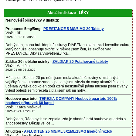
zavolejte svého lékaře nebo vytočte číslo 155.
Aktuální diskuze - LÉKY
Nejnovější příspěvky v diskuzi
:
Prestance 5mg/5mg
-
PRESTANCE 5 MG/5 MG 20 Tablety
Vložil: Jiří
2026-02-17 10:38:29
Dobrý den, mohu brát idoplněk stravy DIABEN na stabilizaci krevního cukru,
který bohužel obsahuje skořici ? Někde jsem četl, že skořice vadí
PRESTANCE. Díky za vysvětlení.Jirka...
Zaldiar 20 neblahe ucinky
-
ZALDIAR 20 Potahované tablety
Vložil: Markéta
2026-01-08 05:23:22
Měla jsem Zaldiar 20 po něm jsem mela akorát těstoviny s míchaných
vajíčky šunkou parmezanem, po tem jsem vlezla do vany okamžitě se mi
udělala vyrážka od kolen dolů která neskutečně pálila musela jsem z vany
vylest bolesti sem brečela cítila jsem jak mi nohy...
Houbove quarteto
-
TEREZIA COMPANY Houbové quarteto 100%
houbový přípravek 60 kapslí
Vložil: Katka Mašková
2025-11-24 17:28:12
Dobrý den, Ráda bych se zeptala, zda je vhodné brát houbove quarteto s
antidepresivy. Děkuji velice ...
Afluditen
-
AFLUDITEN 25 MG/ML 5X1ML/25MG Injekční roztok
Vložil: Andrea Krulová