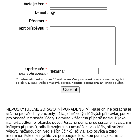
Vaše jméno
*
:
E-mail :
Předmět
*
:
Text příspěvku
*
:
Opište kód
*
:
"
lekarna
"
(kontrola spamu)
Chcete-li obdržet odpověď / reakce na Váš příspěvek, nezapomeňte vyplnit
položku E-mail. Vaše emailová adresa nebude zobrazena ani jinak použita.
NEPOSKYTUJEME ZDRAVOTNÍ PORADENSTVÍ. Naše online poradna je
určena pro všechny pacienty, užívající některý z léčivých přípravků, pouze
pro obecné informační účely. Poradna v žádném případě neslouží jako
náhrada odborné lékařské péče. Poradna pomáhá se správným užíváním
léčivých přípravků, odhalit vzájemnou nesnášenlivost léčiv, při snížení
výskytu nežádoucích, vedlejších účinků léčiv a jako osvěta a zdroj
informací. Pokud si myslíte, že potřebujete lékařkou pomoc, okamžitě