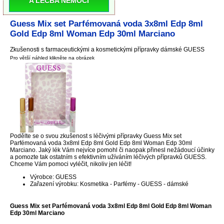
A LÉČBA NEMOCI
Guess Mix set Parfémovaná voda 3x8ml Edp 8ml
Gold Edp 8ml Woman Edp 30ml Marciano
Zkušenosti s farmaceutickými a kosmetickými přípravky dámské GUESS
Pro větší náhled klikněte na obrázek
Podělte se o svou zkušenost s léčivými přípravky Guess Mix set
Parfémovaná voda 3x8ml Edp 8ml Gold Edp 8ml Woman Edp 30ml
Marciano. Jaký lék Vám nejvíce pomohl či naopak přinesl nežádoucí účinky
a pomozte tak ostatním s efektivním užíváním léčivých přípravků GUESS.
Chceme Vám pomoci vyléčit, nikoliv jen léčit!
Výrobce: GUESS
Zařazení výrobku: Kosmetika - Parfémy - GUESS - dámské
Guess Mix set Parfémovaná voda 3x8ml Edp 8ml Gold Edp 8ml Woman
Edp 30ml Marciano