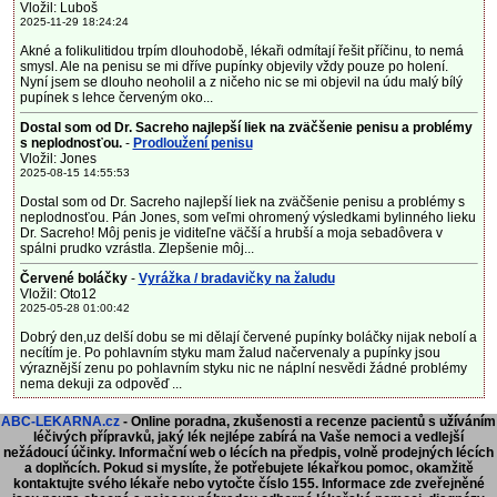
Vložil: Luboš
2025-11-29 18:24:24
Akné a folikulitidou trpím dlouhodobě, lékaři odmítají řešit příčinu, to nemá
smysl. Ale na penisu se mi dříve pupínky objevily vždy pouze po holení.
Nyní jsem se dlouho neoholil a z ničeho nic se mi objevil na údu malý bílý
pupínek s lehce červeným oko...
Dostal som od Dr. Sacreho najlepší liek na zväčšenie penisu a problémy
s neplodnosťou.
-
Prodloužení penisu
Vložil: Jones
2025-08-15 14:55:53
Dostal som od Dr. Sacreho najlepší liek na zväčšenie penisu a problémy s
neplodnosťou. Pán Jones, som veľmi ohromený výsledkami bylinného lieku
Dr. Sacreho! Môj penis je viditeľne väčší a hrubší a moja sebadôvera v
spálni prudko vzrástla. Zlepšenie môj...
Červené boláčky
-
Vyrážka / bradavičky na žaludu
Vložil: Oto12
2025-05-28 01:00:42
Dobrý den,uz delší dobu se mi dělají červené pupínky boláčky nijak nebolí a
necítím je. Po pohlavním styku mam žalud načervenaly a pupínky jsou
výraznější zenu po pohlavním styku nic ne náplní nesvědi žádné problémy
nema dekuji za odpověď ...
ABC-LEKARNA.cz
- Online poradna, zkušenosti a recenze pacientů s užíváním
léčivých přípravků, jaký lék nejlépe zabírá na Vaše nemoci a vedlejší
nežádoucí účinky. Informační web o lécích na předpis, volně prodejných lécích
a doplňcích.
Pokud si myslíte, že potřebujete lékařkou pomoc, okamžitě
kontaktujte svého lékaře nebo vytočte číslo 155. Informace zde zveřejněné