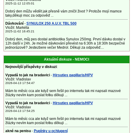
2025-11-12 12:05:01
Dobrý den můžu vědět jak přesně vám zničil život ? Protože mojí mamce
taky,děkuji moc za odpověď ...
Dávkování
-
SYNULOX 250 A.U.V. TBL 500
Vložil: Markéta
2025-11-02 16:45:21
Dobrý den, můj pes dostal antibiotika Synulox 250mg. První dávku dostal v
12h další v 24h. Je možné dávkování převést na 6:30h a 18:30h bezpečné
jednorázově? Jestezbere večer Medrol. Děkuji za odpověď....
Aktuální diskuze - NEMOCI
Nejnovější příspěvky v diskuzi
:
Vypadá to jak na bradavici
-
Hirsuties papillaris/HPV
Vložil: Vladislav
2026-04-13 17:54:47
Mám to měsíc cca ale když sem řešil po internetu tak mi napsali mazové
žlázky nevím kam poslat fotku děkuji ...
Vypadá to jak na bradavici
-
Hirsuties papillaris/HPV
Vložil: Vladislav
2026-04-13 17:54:25
Mám to měsíc cca ale když sem řešil po internetu tak mi napsali mazové
žlázky nevím kam poslat fotku děkuji ...
akné na penisu
-
Pupínky u ochlupení