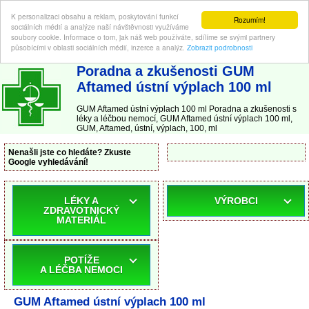
K personalizaci obsahu a reklam, poskytování funkcí
Rozumím!
sociálních médií a analýze naší návštěvnosti využíváme
soubory cookie. Informace o tom, jak náš web používáte, sdílíme se svými partnery
působícími v oblasti sociálních médií, inzerce a analýz.
Zobrazit podrobnosti
ABC-LEKARNA.cz
| Poradna a zkušenosti s léky a léčbou nemocí
Poradna a zkušenosti GUM
Aftamed ústní výplach 100 ml
GUM Aftamed ústní výplach 100 ml Poradna a zkušenosti s
léky a léčbou nemocí, GUM Aftamed ústní výplach 100 ml,
GUM, Aftamed, ústní, výplach, 100, ml
Nenašli jste co hledáte? Zkuste
Google vyhledávání!
LÉKY A
VÝROBCI
ZDRAVOTNICKÝ
MATERIÁL
POTÍŽE
A LÉČBA NEMOCI
GUM Aftamed ústní výplach 100 ml