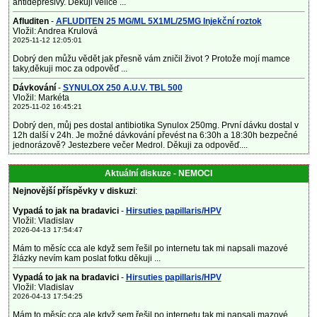
antidepresivy. Děkuji velice ...
Afluditen
-
AFLUDITEN 25 MG/ML 5X1ML/25MG Injekční roztok
Vložil: Andrea Krulová
2025-11-12 12:05:01
Dobrý den můžu vědět jak přesně vám zničil život ? Protože mojí mamce
taky,děkuji moc za odpověď ...
Dávkování
-
SYNULOX 250 A.U.V. TBL 500
Vložil: Markéta
2025-11-02 16:45:21
Dobrý den, můj pes dostal antibiotika Synulox 250mg. První dávku dostal v
12h další v 24h. Je možné dávkování převést na 6:30h a 18:30h bezpečné
jednorázově? Jestezbere večer Medrol. Děkuji za odpověď....
Aktuální diskuze - NEMOCI
Nejnovější příspěvky v diskuzi
:
Vypadá to jak na bradavici
-
Hirsuties papillaris/HPV
Vložil: Vladislav
2026-04-13 17:54:47
Mám to měsíc cca ale když sem řešil po internetu tak mi napsali mazové
žlázky nevím kam poslat fotku děkuji ...
Vypadá to jak na bradavici
-
Hirsuties papillaris/HPV
Vložil: Vladislav
2026-04-13 17:54:25
Mám to měsíc cca ale když sem řešil po internetu tak mi napsali mazové