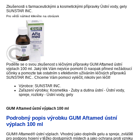
Zkušenosti s farmaceutickými a kosmetickými přípravky Ústní vody, gely
SUNSTAR INC.
Pro větší náhled klikněte na obrázek
Podělte se o svou zkušenost s léčivými přípravky GUM Aftamed ústní
výplach 100 ml. Jaký lék Vám nejvíce pomohl či naopak přinesl nežádoucí
účinky a pomozte tak ostatním s efektivním užíváním léčivých přípravků
SUNSTAR INC.. Chceme Vám pomoci vyléčit, nikoliv jen léčit!
Výrobce: SUNSTAR INC.
Zařazení výrobku: Kosmetika - Zuby a dutina ústní - Ústní vody,
spreje, roztoky - Ústní vody, gely
GUM Aftamed ústní výplach 100 ml
Podrobný popis výrobku GUM Aftamed ústní
výplach 100 ml
GUM® Aftamed® ústní výplach. Vhodný jako doplněk gelu a spreje, zvláště
pro podporu hojení v těžko dostupných místech a jako ochrana proti vzniku