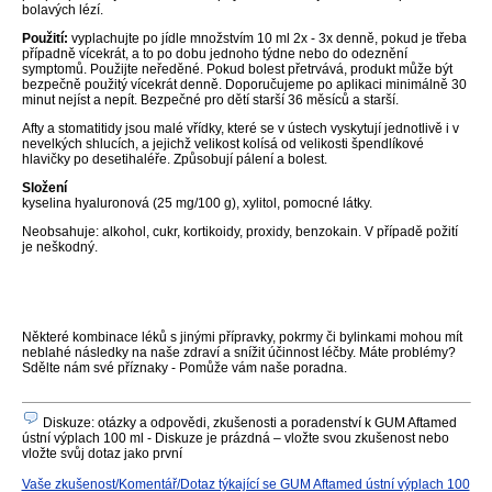
bolavých lézí.
Použití:
vyplachujte po jídle množstvím 10 ml 2x - 3x denně, pokud je třeba
případně vícekrát, a to po dobu jednoho týdne nebo do odeznění
symptomů. Použijte neředěné. Pokud bolest přetrvává, produkt může být
bezpečně použitý vícekrát denně. Doporučujeme po aplikaci minimálně 30
minut nejíst a nepít. Bezpečné pro dětí starší 36 měsíců a starší.
Afty a stomatitidy jsou malé vřídky, které se v ústech vyskytují jednotlivě i v
nevelkých shlucích, a jejichž velikost kolísá od velikosti špendlíkové
hlavičky po desetihaléře. Způsobují pálení a bolest.
Složení
kyselina hyaluronová (25 mg/100 g), xylitol, pomocné látky.
Neobsahuje: alkohol, cukr, kortikoidy, proxidy, benzokain. V případě požití
je neškodný.
Některé kombinace léků s jinými přípravky, pokrmy či bylinkami mohou mít
neblahé následky na naše zdraví a snížit účinnost léčby. Máte problémy?
Sdělte nám své příznaky - Pomůže vám naše poradna.
Diskuze: otázky a odpovědi, zkušenosti a poradenství k GUM Aftamed
ústní výplach 100 ml - Diskuze je prázdná – vložte svou zkušenost nebo
vložte svůj dotaz jako první
Vaše zkušenost/Komentář/Dotaz týkající se GUM Aftamed ústní výplach 100