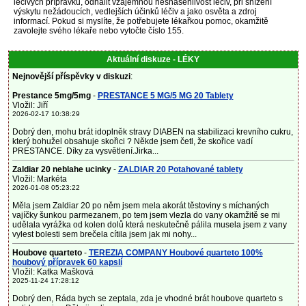
léčivých přípravků, odhalit vzájemnou nesnášenlivost léčiv, při snížení
výskytu nežádoucích, vedlejších účinků léčiv a jako osvěta a zdroj
informací. Pokud si myslíte, že potřebujete lékařkou pomoc, okamžitě
zavolejte svého lékaře nebo vytočte číslo 155.
Aktuální diskuze - LÉKY
Nejnovější příspěvky v diskuzi
:
Prestance 5mg/5mg
-
PRESTANCE 5 MG/5 MG 20 Tablety
Vložil: Jiří
2026-02-17 10:38:29
Dobrý den, mohu brát idoplněk stravy DIABEN na stabilizaci krevního cukru,
který bohužel obsahuje skořici ? Někde jsem četl, že skořice vadí
PRESTANCE. Díky za vysvětlení.Jirka...
Zaldiar 20 neblahe ucinky
-
ZALDIAR 20 Potahované tablety
Vložil: Markéta
2026-01-08 05:23:22
Měla jsem Zaldiar 20 po něm jsem mela akorát těstoviny s míchaných
vajíčky šunkou parmezanem, po tem jsem vlezla do vany okamžitě se mi
udělala vyrážka od kolen dolů která neskutečně pálila musela jsem z vany
vylest bolesti sem brečela cítila jsem jak mi nohy...
Houbove quarteto
-
TEREZIA COMPANY Houbové quarteto 100%
houbový přípravek 60 kapslí
Vložil: Katka Mašková
2025-11-24 17:28:12
Dobrý den, Ráda bych se zeptala, zda je vhodné brát houbove quarteto s