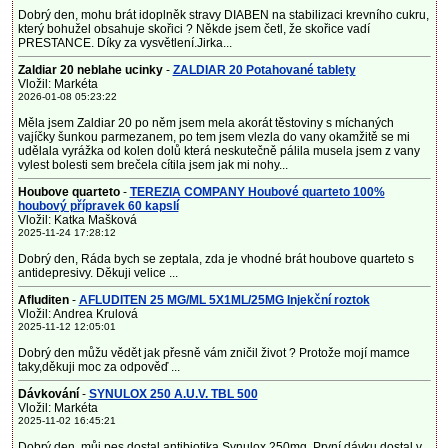
Dobrý den, mohu brát idoplněk stravy DIABEN na stabilizaci krevního cukru,
který bohužel obsahuje skořici ? Někde jsem četl, že skořice vadí
PRESTANCE. Díky za vysvětlení.Jirka...
Zaldiar 20 neblahe ucinky
-
ZALDIAR 20 Potahované tablety
Vložil: Markéta
2026-01-08 05:23:22
Měla jsem Zaldiar 20 po něm jsem mela akorát těstoviny s míchaných
vajíčky šunkou parmezanem, po tem jsem vlezla do vany okamžitě se mi
udělala vyrážka od kolen dolů která neskutečně pálila musela jsem z vany
vylest bolesti sem brečela cítila jsem jak mi nohy...
Houbove quarteto
-
TEREZIA COMPANY Houbové quarteto 100%
houbový přípravek 60 kapslí
Vložil: Katka Mašková
2025-11-24 17:28:12
Dobrý den, Ráda bych se zeptala, zda je vhodné brát houbove quarteto s
antidepresivy. Děkuji velice ...
Afluditen
-
AFLUDITEN 25 MG/ML 5X1ML/25MG Injekční roztok
Vložil: Andrea Krulová
2025-11-12 12:05:01
Dobrý den můžu vědět jak přesně vám zničil život ? Protože mojí mamce
taky,děkuji moc za odpověď ...
Dávkování
-
SYNULOX 250 A.U.V. TBL 500
Vložil: Markéta
2025-11-02 16:45:21
Dobrý den, můj pes dostal antibiotika Synulox 250mg. První dávku dostal v