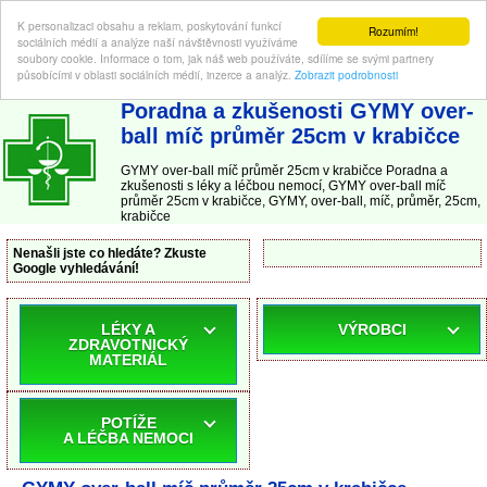
K personalizaci obsahu a reklam, poskytování funkcí
Rozumím!
sociálních médií a analýze naší návštěvnosti využíváme
soubory cookie. Informace o tom, jak náš web používáte, sdílíme se svými partnery
působícími v oblasti sociálních médií, inzerce a analýz.
Zobrazit podrobnosti
ABC-LEKARNA.cz
| Poradna a zkušenosti s léky a léčbou nemocí
Poradna a zkušenosti GYMY over-
ball míč průměr 25cm v krabičce
GYMY over-ball míč průměr 25cm v krabičce Poradna a
zkušenosti s léky a léčbou nemocí, GYMY over-ball míč
průměr 25cm v krabičce, GYMY, over-ball, míč, průměr, 25cm,
krabičce
Nenašli jste co hledáte? Zkuste
Google vyhledávání!
LÉKY A
VÝROBCI
ZDRAVOTNICKÝ
MATERIÁL
POTÍŽE
A LÉČBA NEMOCI