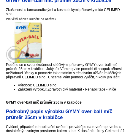
GYMY over-ball míč průměr 25cm v krabičce
Zkušenosti s farmaceutickými a kosmetickými přípravky míče CELIMED
s.r.o.
Pro větší náhled klikněte na obrázek
Podělte se o svou zkušenost s léčivými přípravky GYMY over-ball míč
průměr 25cm v krabičce. Jaký lék Vám nejvíce pomohl či naopak přinesl
nežádoucí účinky a pomozte tak ostatním s efektivním užíváním léčivých
přípravků CELIMED s.r.o.. Chceme Vám pomoci vyléčit, nikoliv jen léčit!
Výrobce: CELIMED s.r.o.
Zařazení výrobku: Zdravotnický materiál - Rehabilitace - Míče
GYMY over-ball míč průměr 25cm v krabičce
Podrobný popis výrobku GYMY over-ball míč
průměr 25cm v krabičce
Cvičení, případné rehabilitační cvičení, provádějte na rovném povrchu s
dostatečným volným prostorem kolem sebe. K dostání u firmy Celimed též