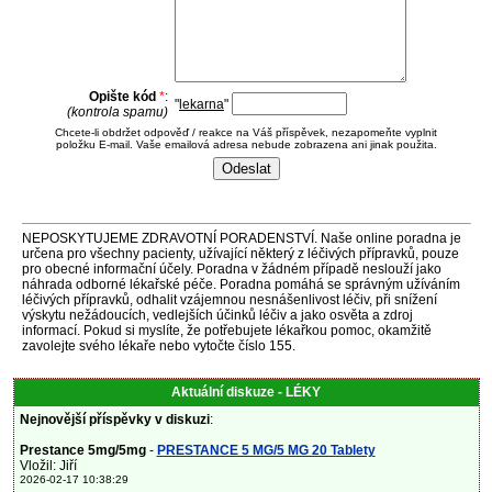
Opište kód
*
:
"
lekarna
"
(kontrola spamu)
Chcete-li obdržet odpověď / reakce na Váš příspěvek, nezapomeňte vyplnit
položku E-mail. Vaše emailová adresa nebude zobrazena ani jinak použita.
NEPOSKYTUJEME ZDRAVOTNÍ PORADENSTVÍ. Naše online poradna je
určena pro všechny pacienty, užívající některý z léčivých přípravků, pouze
pro obecné informační účely. Poradna v žádném případě neslouží jako
náhrada odborné lékařské péče. Poradna pomáhá se správným užíváním
léčivých přípravků, odhalit vzájemnou nesnášenlivost léčiv, při snížení
výskytu nežádoucích, vedlejších účinků léčiv a jako osvěta a zdroj
informací. Pokud si myslíte, že potřebujete lékařkou pomoc, okamžitě
zavolejte svého lékaře nebo vytočte číslo 155.
Aktuální diskuze - LÉKY
Nejnovější příspěvky v diskuzi
:
Prestance 5mg/5mg
-
PRESTANCE 5 MG/5 MG 20 Tablety
Vložil: Jiří
2026-02-17 10:38:29