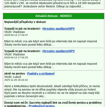
12h další v 24h. Je možné dávkování převést na 6:30h a 18:30h bezpečné
jednorázově? Jestezbere večer Medrol. Děkuji za odpověď....
Aktuální diskuze - NEMOCI
Nejnovější příspěvky v diskuzi
:
Vypadá to jak na bradavici
-
Hirsuties papillaris/HPV
Vložil: Vladislav
2026-04-13 17:54:47
Mám to měsíc cca ale když sem řešil po internetu tak mi napsali mazové
žlázky nevím kam poslat fotku děkuji ...
Vypadá to jak na bradavici
-
Hirsuties papillaris/HPV
Vložil: Vladislav
2026-04-13 17:54:25
Mám to měsíc cca ale když sem řešil po internetu tak mi napsali mazové
žlázky nevím kam poslat fotku děkuji ...
akné na penisu
-
Pupínky u ochlupení
Vložil: Luboš
2025-11-29 18:24:24
Akné a folikulitidou trpím dlouhodobě, lékaři odmítají řešit příčinu, to nemá
smysl. Ale na penisu se mi dříve pupínky objevily vždy pouze po holení.
Nyní jsem se dlouho neoholil a z ničeho nic se mi objevil na údu malý bílý
pupínek s lehce červeným oko...
Dostal som od Dr. Sacreho najlepší liek na zväčšenie penisu a problémy
s neplodnosťou.
-
Prodloužení penisu