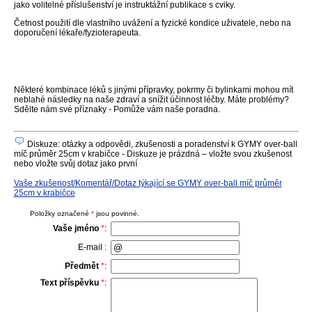
jako volitelné příslušenství je instruktážní publikace s cviky.
Četnost použití dle vlastního uvážení a fyzické kondice uživatele, nebo na
doporučení lékaře/fyzioterapeuta.
Některé kombinace léků s jinými přípravky, pokrmy či bylinkami mohou mít
neblahé následky na naše zdraví a snížit účinnost léčby. Máte problémy?
Sdělte nám své příznaky - Pomůže vám naše poradna.
Diskuze: otázky a odpovědi, zkušenosti a poradenství k GYMY over-ball
míč průměr 25cm v krabičce - Diskuze je prázdná – vložte svou zkušenost
nebo vložte svůj dotaz jako první
Vaše zkušenost/Komentář/Dotaz týkající se GYMY over-ball míč průměr
25cm v krabičce
Položky označené
*
jsou povinné.
Vaše jméno
*
:
E-mail :
Předmět
*
:
Text příspěvku
*
: