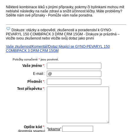
Některé kombinace léků s jinými přípravky, pokrmy či bylinkami mohou mít
neblahé následky na naše zdraví a snížit účinnost léčby. Máte problémy?
Sdělte nám své příznaky - Pomůže vám naše poradna.
Diskuze: otázky a odpovědi, zkušenosti a poradenství k GYNO-
PEVARYL 150 COMBIPACK 3 DRM CRM 15GM - Diskuze je prázdná –
vložte svou zkušenost nebo vložte svůj dotaz jako první
Vaše zkušenost/Komentář/Dotaz týkající se GYNO-PEVARYL 150
COMBIPACK 3 DRM CRM 15GM
Položky označené
*
jsou povinné.
Vaše jméno
*
:
E-mail :
Předmět
*
:
Text příspěvku
*
:
Opište kód
*
:
"
lekarna
"
(kontrola spamu)