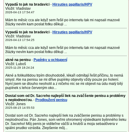
Vypadá to jak na bradavici
-
Hirsuties papillaris/HPV
Vložil: Vladislav
2026-04-13 17:54:47
Mám to měsíc cca ale když sem řešil po internetu tak mi napsali mazové
žlázky nevím kam poslat fotku děkuji ...
Vypadá to jak na bradavici
-
Hirsuties papillaris/HPV
Vložil: Vladislav
2026-04-13 17:54:25
Mám to měsíc cca ale když sem řešil po internetu tak mi napsali mazové
žlázky nevím kam poslat fotku děkuji ...
akné na penisu
-
Pupínky u ochlupení
Vložil: Luboš
2025-11-29 18:24:24
Akné a folikulitidou trpím dlouhodobě, lékaři odmítají řešit příčinu, to nemá
smysl. Ale na penisu se mi dříve pupínky objevily vždy pouze po holení.
Nyní jsem se dlouho neoholil a z ničeho nic se mi objevil na údu malý bílý
pupínek s lehce červeným oko...
Dostal som od Dr. Sacreho najlepší liek na zväčšenie penisu a problémy
s neplodnosťou.
-
Prodloužení penisu
Vložil: Jones
2025-08-15 14:55:53
Dostal som od Dr. Sacreho najlepší liek na zväčšenie penisu a problémy s
neplodnosťou. Pán Jones, som veľmi ohromený výsledkami bylinného lieku
Dr. Sacreho! Môj penis je viditeľne väčší a hrubší a moja sebadôvera v
spálni prudko vzrástla. Zlepšenie môj...