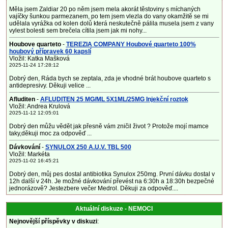
Měla jsem Zaldiar 20 po něm jsem mela akorát těstoviny s míchaných
vajíčky šunkou parmezanem, po tem jsem vlezla do vany okamžitě se mi
udělala vyrážka od kolen dolů která neskutečně pálila musela jsem z vany
vylest bolesti sem brečela cítila jsem jak mi nohy...
Houbove quarteto
-
TEREZIA COMPANY Houbové quarteto 100%
houbový přípravek 60 kapslí
Vložil: Katka Mašková
2025-11-24 17:28:12
Dobrý den, Ráda bych se zeptala, zda je vhodné brát houbove quarteto s
antidepresivy. Děkuji velice ...
Afluditen
-
AFLUDITEN 25 MG/ML 5X1ML/25MG Injekční roztok
Vložil: Andrea Krulová
2025-11-12 12:05:01
Dobrý den můžu vědět jak přesně vám zničil život ? Protože mojí mamce
taky,děkuji moc za odpověď ...
Dávkování
-
SYNULOX 250 A.U.V. TBL 500
Vložil: Markéta
2025-11-02 16:45:21
Dobrý den, můj pes dostal antibiotika Synulox 250mg. První dávku dostal v
12h další v 24h. Je možné dávkování převést na 6:30h a 18:30h bezpečné
jednorázově? Jestezbere večer Medrol. Děkuji za odpověď....
Aktuální diskuze - NEMOCI
Nejnovější příspěvky v diskuzi
: