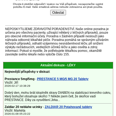
Chcete-li obdržet odpověď / reakce na Váš příspěvek, nezapomeňte vyplnit
položku E-mail. Vaše emailová adresa nebude zobrazena ani jinak použita.
NEPOSKYTUJEME ZDRAVOTNÍ PORADENSTVÍ. Naše online poradna je
určena pro všechny pacienty, užívající některý z léčivých přípravků, pouze
pro obecné informační účely. Poradna v žádném případě neslouží jako
náhrada odborné lékařské péče. Poradna pomáhá se správným užíváním
léčivých přípravků, odhalit vzájemnou nesnášenlivost léčiv, při snížení
výskytu nežádoucích, vedlejších účinků léčiv a jako osvěta a zdroj
informací. Pokud si myslíte, že potřebujete lékařkou pomoc, okamžitě
zavolejte svého lékaře nebo vytočte číslo 155.
Aktuální diskuze - LÉKY
Nejnovější příspěvky v diskuzi
:
Prestance 5mg/5mg
-
PRESTANCE 5 MG/5 MG 20 Tablety
Vložil: Jiří
2026-02-17 10:38:29
Dobrý den, mohu brát idoplněk stravy DIABEN na stabilizaci krevního cukru,
který bohužel obsahuje skořici ? Někde jsem četl, že skořice vadí
PRESTANCE. Díky za vysvětlení.Jirka...
Zaldiar 20 neblahe ucinky
-
ZALDIAR 20 Potahované tablety
Vložil: Markéta
2026-01-08 05:23:22