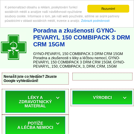
K personalizaci obsahu a reklam, poskytování funkcí
Rozumím!
sociálních médií a analýze naší návštěvnosti využíváme
soubory cookie. Informace o tom, jak náš web používáte, sdílíme se svými partnery
působícími v oblasti sociálních médií, inzerce a analýz.
Zobrazit podrobnosti
ABC-LEKARNA.cz
| Poradna a zkušenosti s léky a léčbou nemocí
Poradna a zkušenosti GYNO-
PEVARYL 150 COMBIPACK 3 DRM
CRM 15GM
GYNO-PEVARYL 150 COMBIPACK 3 DRM CRM 15GM
Poradna a zkušenosti s léky a léčbou nemocí, GYNO-
PEVARYL 150 COMBIPACK 3 DRM CRM 15GM, GYNO-
PEVARYL, 150, COMBIPACK, 3, DRM, CRM, 15GM
Nenašli jste co hledáte? Zkuste
Google vyhledávání!
LÉKY A
VÝROBCI
ZDRAVOTNICKÝ
MATERIÁL
POTÍŽE
A LÉČBA NEMOCI