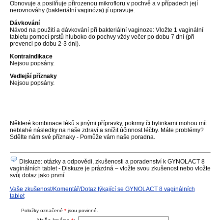
Obnovuje a posilňuje přirozenou mikrofloru v pochvě a v případech její
nerovnováhy (bakteriální vaginóza) jí upravuje.
Dávkování
Návod na použití a dávkování při bakteriální vaginoze: Vložte 1 vaginální
tabletu pomocí prstů hluboko do pochvy vždy večer po dobu 7 dní (při
prevenci po dobu 2-3 dní).
Kontraindikace
Nejsou popsány.
Vedlejší příznaky
Nejsou popsány.
Některé kombinace léků s jinými přípravky, pokrmy či bylinkami mohou mít
neblahé následky na naše zdraví a snížit účinnost léčby. Máte problémy?
Sdělte nám své příznaky - Pomůže vám naše poradna.
Diskuze: otázky a odpovědi, zkušenosti a poradenství k GYNOLACT 8
vaginálních tablet - Diskuze je prázdná – vložte svou zkušenost nebo vložte
svůj dotaz jako první
Vaše zkušenost/Komentář/Dotaz týkající se GYNOLACT 8 vaginálních
tablet
Položky označené
*
jsou povinné.