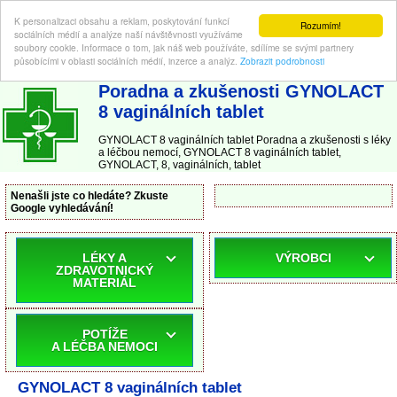
K personalizaci obsahu a reklam, poskytování funkcí
Rozumím!
sociálních médií a analýze naší návštěvnosti využíváme
soubory cookie. Informace o tom, jak náš web používáte, sdílíme se svými partnery
působícími v oblasti sociálních médií, inzerce a analýz.
Zobrazit podrobnosti
ABC-LEKARNA.cz
| Poradna a zkušenosti s léky a léčbou nemocí
Poradna a zkušenosti GYNOLACT
8 vaginálních tablet
GYNOLACT 8 vaginálních tablet Poradna a zkušenosti s léky
a léčbou nemocí, GYNOLACT 8 vaginálních tablet,
GYNOLACT, 8, vaginálních, tablet
Nenašli jste co hledáte? Zkuste
Google vyhledávání!
LÉKY A
VÝROBCI
ZDRAVOTNICKÝ
MATERIÁL
POTÍŽE
A LÉČBA NEMOCI
GYNOLACT 8 vaginálních tablet