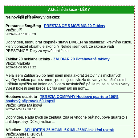
Aktuální diskuze - LÉKY
Nejnovější příspěvky v diskuzi
:
Prestance 5mg/5mg
-
PRESTANCE 5 MG/5 MG 20 Tablety
Vložil: Jiří
2026-02-17 10:38:29
Dobrý den, mohu brát idoplněk stravy DIABEN na stabilizaci krevního cukru,
který bohužel obsahuje skořici ? Někde jsem četl, že skořice vadí
PRESTANCE. Díky za vysvětlení.Jirka...
Zaldiar 20 neblahe ucinky
-
ZALDIAR 20 Potahované tablety
Vložil: Markéta
2026-01-08 05:23:22
Měla jsem Zaldiar 20 po něm jsem mela akorát těstoviny s míchaných
vajíčky šunkou parmezanem, po tem jsem vlezla do vany okamžitě se mi
udělala vyrážka od kolen dolů která neskutečně pálila musela jsem z vany
vylest bolesti sem brečela cítila jsem jak mi nohy...
Houbove quarteto
-
TEREZIA COMPANY Houbové quarteto 100%
houbový přípravek 60 kapslí
Vložil: Katka Mašková
2025-11-24 17:28:12
Dobrý den, Ráda bych se zeptala, zda je vhodné brát houbove quarteto s
antidepresivy. Děkuji velice ...
Afluditen
-
AFLUDITEN 25 MG/ML 5X1ML/25MG Injekční roztok
Vložil: Andrea Krulová