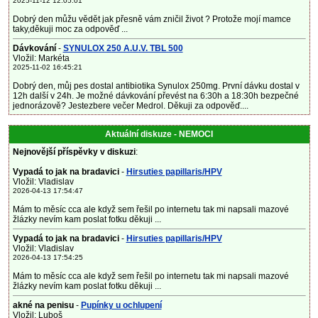
2025-11-12 12:05:01
Dobrý den můžu vědět jak přesně vám zničil život ? Protože mojí mamce
taky,děkuji moc za odpověď ...
Dávkování
-
SYNULOX 250 A.U.V. TBL 500
Vložil: Markéta
2025-11-02 16:45:21
Dobrý den, můj pes dostal antibiotika Synulox 250mg. První dávku dostal v
12h další v 24h. Je možné dávkování převést na 6:30h a 18:30h bezpečné
jednorázově? Jestezbere večer Medrol. Děkuji za odpověď....
Aktuální diskuze - NEMOCI
Nejnovější příspěvky v diskuzi
:
Vypadá to jak na bradavici
-
Hirsuties papillaris/HPV
Vložil: Vladislav
2026-04-13 17:54:47
Mám to měsíc cca ale když sem řešil po internetu tak mi napsali mazové
žlázky nevím kam poslat fotku děkuji ...
Vypadá to jak na bradavici
-
Hirsuties papillaris/HPV
Vložil: Vladislav
2026-04-13 17:54:25
Mám to měsíc cca ale když sem řešil po internetu tak mi napsali mazové
žlázky nevím kam poslat fotku děkuji ...
akné na penisu
-
Pupínky u ochlupení
Vložil: Luboš