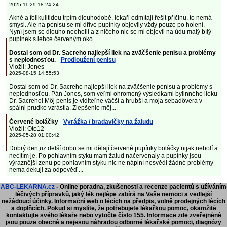
2025-11-29 18:24:24
Akné a folikulitidou trpím dlouhodobě, lékaři odmítají řešit příčinu, to nemá
smysl. Ale na penisu se mi dříve pupínky objevily vždy pouze po holení.
Nyní jsem se dlouho neoholil a z ničeho nic se mi objevil na údu malý bílý
pupínek s lehce červeným oko...
Dostal som od Dr. Sacreho najlepší liek na zväčšenie penisu a problémy
s neplodnosťou.
-
Prodloužení penisu
Vložil: Jones
2025-08-15 14:55:53
Dostal som od Dr. Sacreho najlepší liek na zväčšenie penisu a problémy s
neplodnosťou. Pán Jones, som veľmi ohromený výsledkami bylinného lieku
Dr. Sacreho! Môj penis je viditeľne väčší a hrubší a moja sebadôvera v
spálni prudko vzrástla. Zlepšenie môj...
Červené boláčky
-
Vyrážka / bradavičky na žaludu
Vložil: Oto12
2025-05-28 01:00:42
Dobrý den,uz delší dobu se mi dělají červené pupínky boláčky nijak nebolí a
necítím je. Po pohlavním styku mam žalud načervenaly a pupínky jsou
výraznější zenu po pohlavním styku nic ne náplní nesvědi žádné problémy
nema dekuji za odpověď ...
ABC-LEKARNA.cz
- Online poradna, zkušenosti a recenze pacientů s užíváním
léčivých přípravků, jaký lék nejlépe zabírá na Vaše nemoci a vedlejší
nežádoucí účinky. Informační web o lécích na předpis, volně prodejných lécích
a doplňcích.
Pokud si myslíte, že potřebujete lékařkou pomoc, okamžitě
kontaktujte svého lékaře nebo vytočte číslo 155. Informace zde zveřejněné
jsou pouze obecné a nejesou náhradou odborné lékařské pomoci, diagnózy