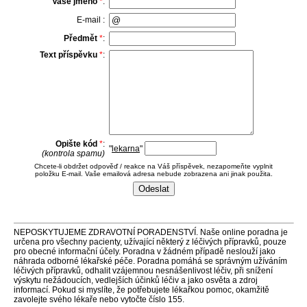
Vaše jméno
*
:
E-mail :
Předmět
*
:
Text příspěvku
*
:
Opište kód
*
:
"
lekarna
"
(kontrola spamu)
Chcete-li obdržet odpověď / reakce na Váš příspěvek, nezapomeňte vyplnit
položku E-mail. Vaše emailová adresa nebude zobrazena ani jinak použita.
NEPOSKYTUJEME ZDRAVOTNÍ PORADENSTVÍ. Naše online poradna je
určena pro všechny pacienty, užívající některý z léčivých přípravků, pouze
pro obecné informační účely. Poradna v žádném případě neslouží jako
náhrada odborné lékařské péče. Poradna pomáhá se správným užíváním
léčivých přípravků, odhalit vzájemnou nesnášenlivost léčiv, při snížení
výskytu nežádoucích, vedlejších účinků léčiv a jako osvěta a zdroj
informací. Pokud si myslíte, že potřebujete lékařkou pomoc, okamžitě
zavolejte svého lékaře nebo vytočte číslo 155.