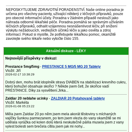
NEPOSKYTUJEME ZDRAVOTNÍ PORADENSTVÍ. Naše online poradna je
určena pro všechny pacienty, užívající některý z léčivých přípravků, pouze
pro obecné informační účely. Poradna v žádném případě neslouží jako
náhrada odborné lékařské péče. Poradna pomáhá se správným užíváním
léčivých přípravků, odhalit vzájemnou nesnášenlivost léčiv, při snížení
výskytu nežádoucích, vedlejších účinků léčiv a jako osvěta a zdroj
informací. Pokud si myslíte, že potřebujete lékařkou pomoc, okamžitě
zavolejte svého lékaře nebo vytočte číslo 155.
Aktuální diskuze - LÉKY
Nejnovější příspěvky v diskuzi
:
Prestance 5mg/5mg
-
PRESTANCE 5 MG/5 MG 20 Tablety
Vložil: Jiří
2026-02-17 10:38:29
Dobrý den, mohu brát idoplněk stravy DIABEN na stabilizaci krevního cukru,
který bohužel obsahuje skořici ? Někde jsem četl, že skořice vadí
PRESTANCE. Díky za vysvětlení.Jirka...
Zaldiar 20 neblahe ucinky
-
ZALDIAR 20 Potahované tablety
Vložil: Markéta
2026-01-08 05:23:22
Měla jsem Zaldiar 20 po něm jsem mela akorát těstoviny s míchaných
vajíčky šunkou parmezanem, po tem jsem vlezla do vany okamžitě se mi
udělala vyrážka od kolen dolů která neskutečně pálila musela jsem z vany
vylest bolesti sem brečela cítila jsem jak mi nohy...