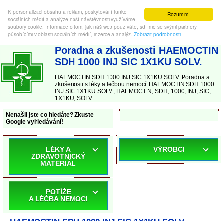
K personalizaci obsahu a reklam, poskytování funkcí
Rozumím!
sociálních médií a analýze naší návštěvnosti využíváme
soubory cookie. Informace o tom, jak náš web používáte, sdílíme se svými partnery
působícími v oblasti sociálních médií, inzerce a analýz.
Zobrazit podrobnosti
ABC-LEKARNA.cz
| Poradna a zkušenosti s léky a léčbou nemocí
Poradna a zkušenosti HAEMOCTIN
SDH 1000 INJ SIC 1X1KU SOLV.
HAEMOCTIN SDH 1000 INJ SIC 1X1KU SOLV. Poradna a
zkušenosti s léky a léčbou nemocí, HAEMOCTIN SDH 1000
INJ SIC 1X1KU SOLV., HAEMOCTIN, SDH, 1000, INJ, SIC,
1X1KU, SOLV.
Nenašli jste co hledáte? Zkuste
Google vyhledávání!
LÉKY A
VÝROBCI
ZDRAVOTNICKÝ
MATERIÁL
POTÍŽE
A LÉČBA NEMOCI