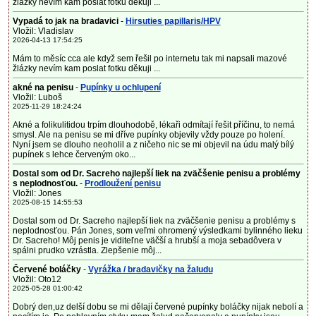
žlázky nevím kam poslat fotku děkuji ...
Vypadá to jak na bradavici
-
Hirsuties papillaris/HPV
Vložil: Vladislav
2026-04-13 17:54:25
Mám to měsíc cca ale když sem řešil po internetu tak mi napsali mazové
žlázky nevím kam poslat fotku děkuji ...
akné na penisu
-
Pupínky u ochlupení
Vložil: Luboš
2025-11-29 18:24:24
Akné a folikulitidou trpím dlouhodobě, lékaři odmítají řešit příčinu, to nemá
smysl. Ale na penisu se mi dříve pupínky objevily vždy pouze po holení.
Nyní jsem se dlouho neoholil a z ničeho nic se mi objevil na údu malý bílý
pupínek s lehce červeným oko...
Dostal som od Dr. Sacreho najlepší liek na zväčšenie penisu a problémy
s neplodnosťou.
-
Prodloužení penisu
Vložil: Jones
2025-08-15 14:55:53
Dostal som od Dr. Sacreho najlepší liek na zväčšenie penisu a problémy s
neplodnosťou. Pán Jones, som veľmi ohromený výsledkami bylinného lieku
Dr. Sacreho! Môj penis je viditeľne väčší a hrubší a moja sebadôvera v
spálni prudko vzrástla. Zlepšenie môj...
Červené boláčky
-
Vyrážka / bradavičky na žaludu
Vložil: Oto12
2025-05-28 01:00:42
Dobrý den,uz delší dobu se mi dělají červené pupínky boláčky nijak nebolí a