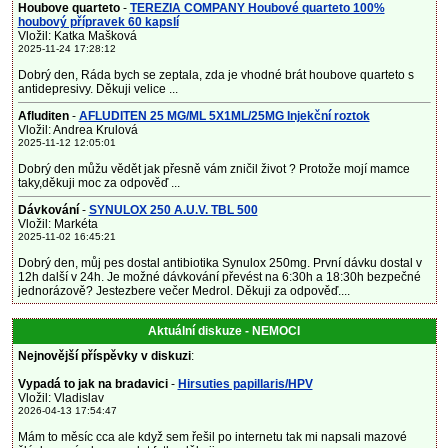
Houbove quarteto
-
TEREZIA COMPANY Houbové quarteto 100%
houbový přípravek 60 kapslí
Vložil: Katka Mašková
2025-11-24 17:28:12
Dobrý den, Ráda bych se zeptala, zda je vhodné brát houbove quarteto s
antidepresivy. Děkuji velice ...
Afluditen
-
AFLUDITEN 25 MG/ML 5X1ML/25MG Injekční roztok
Vložil: Andrea Krulová
2025-11-12 12:05:01
Dobrý den můžu vědět jak přesně vám zničil život ? Protože mojí mamce
taky,děkuji moc za odpověď ...
Dávkování
-
SYNULOX 250 A.U.V. TBL 500
Vložil: Markéta
2025-11-02 16:45:21
Dobrý den, můj pes dostal antibiotika Synulox 250mg. První dávku dostal v
12h další v 24h. Je možné dávkování převést na 6:30h a 18:30h bezpečné
jednorázově? Jestezbere večer Medrol. Děkuji za odpověď....
Aktuální diskuze - NEMOCI
Nejnovější příspěvky v diskuzi
:
Vypadá to jak na bradavici
-
Hirsuties papillaris/HPV
Vložil: Vladislav
2026-04-13 17:54:47
Mám to měsíc cca ale když sem řešil po internetu tak mi napsali mazové