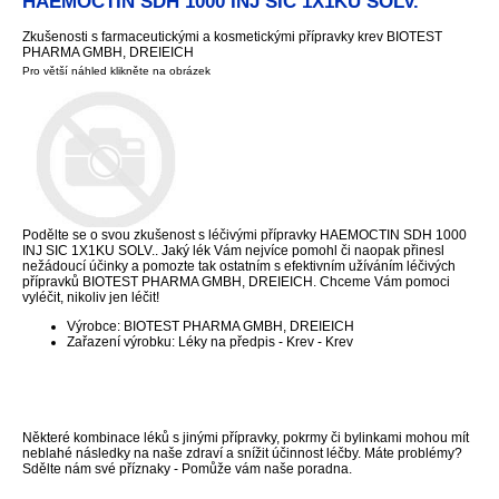
HAEMOCTIN SDH 1000 INJ SIC 1X1KU SOLV.
Zkušenosti s farmaceutickými a kosmetickými přípravky krev BIOTEST
PHARMA GMBH, DREIEICH
Pro větší náhled klikněte na obrázek
Podělte se o svou zkušenost s léčivými přípravky HAEMOCTIN SDH 1000
INJ SIC 1X1KU SOLV.. Jaký lék Vám nejvíce pomohl či naopak přinesl
nežádoucí účinky a pomozte tak ostatním s efektivním užíváním léčivých
přípravků BIOTEST PHARMA GMBH, DREIEICH. Chceme Vám pomoci
vyléčit, nikoliv jen léčit!
Výrobce: BIOTEST PHARMA GMBH, DREIEICH
Zařazení výrobku: Léky na předpis - Krev - Krev
Některé kombinace léků s jinými přípravky, pokrmy či bylinkami mohou mít
neblahé následky na naše zdraví a snížit účinnost léčby. Máte problémy?
Sdělte nám své příznaky - Pomůže vám naše poradna.