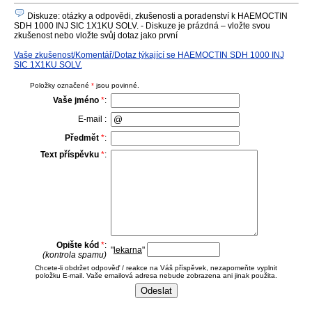
Diskuze: otázky a odpovědi, zkušenosti a poradenství k HAEMOCTIN
SDH 1000 INJ SIC 1X1KU SOLV. - Diskuze je prázdná – vložte svou
zkušenost nebo vložte svůj dotaz jako první
Vaše zkušenost/Komentář/Dotaz týkající se HAEMOCTIN SDH 1000 INJ
SIC 1X1KU SOLV.
Položky označené
*
jsou povinné.
Vaše jméno
*
:
E-mail :
Předmět
*
:
Text příspěvku
*
:
Opište kód
*
:
"
lekarna
"
(kontrola spamu)
Chcete-li obdržet odpověď / reakce na Váš příspěvek, nezapomeňte vyplnit
položku E-mail. Vaše emailová adresa nebude zobrazena ani jinak použita.