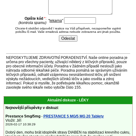
Opište kód
*
:
"
lekarna
"
(kontrola spamu)
Chcete-li obdržet odpověď / reakce na Váš příspěvek, nezapomeňte vyplnit
položku E-mail. Vaše emailová adresa nebude zobrazena ani jinak použita.
NEPOSKYTUJEME ZDRAVOTNÍ PORADENSTVÍ. Naše online poradna je
určena pro všechny pacienty, užívající některý z léčivých přípravků, pouze
pro obecné informační účely. Poradna v žádném případě neslouží jako
náhrada odborné lékařské péče. Poradna pomáhá se správným užíváním
léčivých přípravků, odhalit vzájemnou nesnášenlivost léčiv, při snížení
výskytu nežádoucích, vedlejších účinků léčiv a jako osvěta a zdroj
informací. Pokud si myslíte, že potřebujete lékařkou pomoc, okamžitě
zavolejte svého lékaře nebo vytočte číslo 155.
Aktuální diskuze - LÉKY
Nejnovější příspěvky v diskuzi
:
Prestance 5mg/5mg
-
PRESTANCE 5 MG/5 MG 20 Tablety
Vložil: Jiří
2026-02-17 10:38:29
Dobrý den, mohu brát idoplněk stravy DIABEN na stabilizaci krevního cukru,