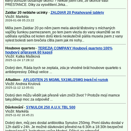
který bohužel obsahuje skořici ? Někde jsem četl, že skořice vadí
PRESTANCE. Díky za vysvětlení.Jirka...
Zaldiar 20 neblahe ucinky
-
ZALDIAR 20 Potahované tablety
Vložil: Markéta
2026-01-08 05:23:22
Měla jsem Zaldiar 20 po něm jsem mela akorát těstoviny s míchaných
vajíčky šunkou parmezanem, po tem jsem vlezla do vany okamžitě se mi
udělala vyrážka od kolen dolů která neskutečně pálila musela jsem z vany
vylest bolesti sem brečela cítila jsem jak mi nohy...
Houbove quarteto
-
TEREZIA COMPANY Houbové quarteto 100%
houbový přípravek 60 kapslí
Vložil: Katka Mašková
2025-11-24 17:28:12
Dobrý den, Ráda bych se zeptala, zda je vhodné brát houbove quarteto s
antidepresivy. Děkuji velice ...
Afluditen
-
AFLUDITEN 25 MG/ML 5X1ML/25MG Injekční roztok
Vložil: Andrea Krulová
2025-11-12 12:05:01
Dobrý den můžu vědět jak přesně vám zničil život ? Protože mojí mamce
taky,děkuji moc za odpověď ...
Dávkování
-
SYNULOX 250 A.U.V. TBL 500
Vložil: Markéta
2025-11-02 16:45:21
Dobrý den, můj pes dostal antibiotika Synulox 250mg. První dávku dostal v
12h další v 24h. Je možné dávkování převést na 6:30h a 18:30h bezpečné