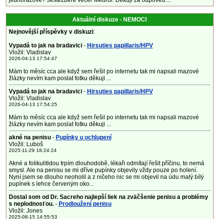
jednorázově? Jestezbere večer Medrol. Děkuji za odpověď....
Aktuální diskuze - NEMOCI
Nejnovější příspěvky v diskuzi
:
Vypadá to jak na bradavici
-
Hirsuties papillaris/HPV
Vložil: Vladislav
2026-04-13 17:54:47
Mám to měsíc cca ale když sem řešil po internetu tak mi napsali mazové
žlázky nevím kam poslat fotku děkuji ...
Vypadá to jak na bradavici
-
Hirsuties papillaris/HPV
Vložil: Vladislav
2026-04-13 17:54:25
Mám to měsíc cca ale když sem řešil po internetu tak mi napsali mazové
žlázky nevím kam poslat fotku děkuji ...
akné na penisu
-
Pupínky u ochlupení
Vložil: Luboš
2025-11-29 18:24:24
Akné a folikulitidou trpím dlouhodobě, lékaři odmítají řešit příčinu, to nemá
smysl. Ale na penisu se mi dříve pupínky objevily vždy pouze po holení.
Nyní jsem se dlouho neoholil a z ničeho nic se mi objevil na údu malý bílý
pupínek s lehce červeným oko...
Dostal som od Dr. Sacreho najlepší liek na zväčšenie penisu a problémy
s neplodnosťou.
-
Prodloužení penisu
Vložil: Jones
2025-08-15 14:55:53