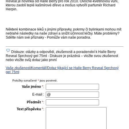
Reveal je novinka od Halle Berry pro rok 2010. Ovocně-květinovou vůni,
kterou zaoblí teplé kašmírové dřevo a mošus vytvořil parfumér Richard
Herpin.
Některé kombinace léků s jinými přípravky, pokrmy či bylinkami mohou mít
neblahé následky na naše zdraví a snížit účinnost léčby. Máte problémy?
Sdělte nám své příznaky - Pomůže vám naše poradna.
Diskuze: otázky a odpovědi, zkušenosti a poradenství k Halle Berry
Reveal Sprchový gel 75ml - Diskuze je prázdná – vložte svou zkušenost
nebo vložte svůj dotaz jako první
Vaše zkušenost/Komentář/Dotaz týkající se Halle Berry Reveal Sprchový
gel 75ml
Položky označené
*
jsou povinné.
Vaše jméno
*
:
E-mail :
Předmět
*
:
Text příspěvku
*
: