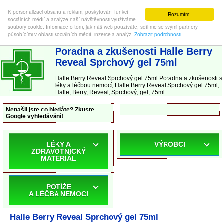
K personalizaci obsahu a reklam, poskytování funkcí
Rozumím!
sociálních médií a analýze naší návštěvnosti využíváme
soubory cookie. Informace o tom, jak náš web používáte, sdílíme se svými partnery
působícími v oblasti sociálních médií, inzerce a analýz.
Zobrazit podrobnosti
ABC-LEKARNA.cz
| Poradna a zkušenosti s léky a léčbou nemocí
Poradna a zkušenosti Halle Berry
Reveal Sprchový gel 75ml
Halle Berry Reveal Sprchový gel 75ml Poradna a zkušenosti s
léky a léčbou nemocí, Halle Berry Reveal Sprchový gel 75ml,
Halle, Berry, Reveal, Sprchový, gel, 75ml
Nenašli jste co hledáte? Zkuste
Google vyhledávání!
LÉKY A
VÝROBCI
ZDRAVOTNICKÝ
MATERIÁL
POTÍŽE
A LÉČBA NEMOCI
Halle Berry Reveal Sprchový gel 75ml