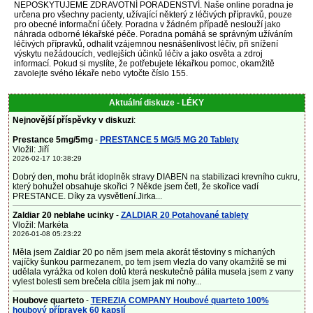
NEPOSKYTUJEME ZDRAVOTNÍ PORADENSTVÍ. Naše online poradna je
určena pro všechny pacienty, užívající některý z léčivých přípravků, pouze
pro obecné informační účely. Poradna v žádném případě neslouží jako
náhrada odborné lékařské péče. Poradna pomáhá se správným užíváním
léčivých přípravků, odhalit vzájemnou nesnášenlivost léčiv, při snížení
výskytu nežádoucích, vedlejších účinků léčiv a jako osvěta a zdroj
informací. Pokud si myslíte, že potřebujete lékařkou pomoc, okamžitě
zavolejte svého lékaře nebo vytočte číslo 155.
Aktuální diskuze - LÉKY
Nejnovější příspěvky v diskuzi
:
Prestance 5mg/5mg
-
PRESTANCE 5 MG/5 MG 20 Tablety
Vložil: Jiří
2026-02-17 10:38:29
Dobrý den, mohu brát idoplněk stravy DIABEN na stabilizaci krevního cukru,
který bohužel obsahuje skořici ? Někde jsem četl, že skořice vadí
PRESTANCE. Díky za vysvětlení.Jirka...
Zaldiar 20 neblahe ucinky
-
ZALDIAR 20 Potahované tablety
Vložil: Markéta
2026-01-08 05:23:22
Měla jsem Zaldiar 20 po něm jsem mela akorát těstoviny s míchaných
vajíčky šunkou parmezanem, po tem jsem vlezla do vany okamžitě se mi
udělala vyrážka od kolen dolů která neskutečně pálila musela jsem z vany
vylest bolesti sem brečela cítila jsem jak mi nohy...
Houbove quarteto
-
TEREZIA COMPANY Houbové quarteto 100%
houbový přípravek 60 kapslí