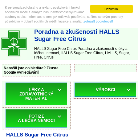
K personalizaci obsahu a reklam, poskytování funkcí
Rozumím!
sociálních médií a analýze naší návštěvnosti využíváme
soubory cookie. Informace o tom, jak náš web používáte, sdílíme se svými partnery
působícími v oblasti sociálních médií, inzerce a analýz.
Zobrazit podrobnosti
ABC-LEKARNA.cz
| Poradna a zkušenosti s léky a léčbou nemocí
Poradna a zkušenosti HALLS
Sugar Free Citrus
HALLS Sugar Free Citrus Poradna a zkušenosti s léky a
léčbou nemocí, HALLS Sugar Free Citrus, HALLS, Sugar,
Free, Citrus
Nenašli jste co hledáte? Zkuste
Google vyhledávání!
LÉKY A
VÝROBCI
ZDRAVOTNICKÝ
MATERIÁL
POTÍŽE
A LÉČBA NEMOCI
HALLS Sugar Free Citrus