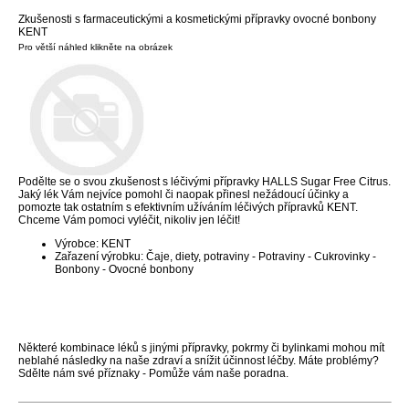
Zkušenosti s farmaceutickými a kosmetickými přípravky ovocné bonbony
KENT
Pro větší náhled klikněte na obrázek
Podělte se o svou zkušenost s léčivými přípravky HALLS Sugar Free Citrus.
Jaký lék Vám nejvíce pomohl či naopak přinesl nežádoucí účinky a
pomozte tak ostatním s efektivním užíváním léčivých přípravků KENT.
Chceme Vám pomoci vyléčit, nikoliv jen léčit!
Výrobce: KENT
Zařazení výrobku: Čaje, diety, potraviny - Potraviny - Cukrovinky -
Bonbony - Ovocné bonbony
Některé kombinace léků s jinými přípravky, pokrmy či bylinkami mohou mít
neblahé následky na naše zdraví a snížit účinnost léčby. Máte problémy?
Sdělte nám své příznaky - Pomůže vám naše poradna.