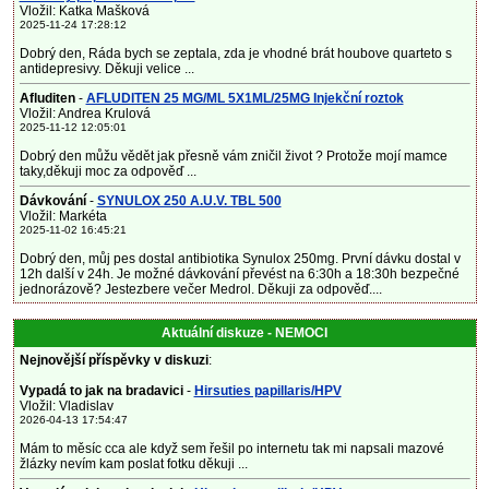
Vložil: Katka Mašková
2025-11-24 17:28:12
Dobrý den, Ráda bych se zeptala, zda je vhodné brát houbove quarteto s
antidepresivy. Děkuji velice ...
Afluditen
-
AFLUDITEN 25 MG/ML 5X1ML/25MG Injekční roztok
Vložil: Andrea Krulová
2025-11-12 12:05:01
Dobrý den můžu vědět jak přesně vám zničil život ? Protože mojí mamce
taky,děkuji moc za odpověď ...
Dávkování
-
SYNULOX 250 A.U.V. TBL 500
Vložil: Markéta
2025-11-02 16:45:21
Dobrý den, můj pes dostal antibiotika Synulox 250mg. První dávku dostal v
12h další v 24h. Je možné dávkování převést na 6:30h a 18:30h bezpečné
jednorázově? Jestezbere večer Medrol. Děkuji za odpověď....
Aktuální diskuze - NEMOCI
Nejnovější příspěvky v diskuzi
:
Vypadá to jak na bradavici
-
Hirsuties papillaris/HPV
Vložil: Vladislav
2026-04-13 17:54:47
Mám to měsíc cca ale když sem řešil po internetu tak mi napsali mazové
žlázky nevím kam poslat fotku děkuji ...