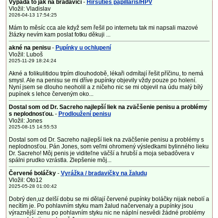
Vypadá to jak na bradavici
-
Hirsuties papillaris/HPV
Vložil: Vladislav
2026-04-13 17:54:25
Mám to měsíc cca ale když sem řešil po internetu tak mi napsali mazové
žlázky nevím kam poslat fotku děkuji ...
akné na penisu
-
Pupínky u ochlupení
Vložil: Luboš
2025-11-29 18:24:24
Akné a folikulitidou trpím dlouhodobě, lékaři odmítají řešit příčinu, to nemá
smysl. Ale na penisu se mi dříve pupínky objevily vždy pouze po holení.
Nyní jsem se dlouho neoholil a z ničeho nic se mi objevil na údu malý bílý
pupínek s lehce červeným oko...
Dostal som od Dr. Sacreho najlepší liek na zväčšenie penisu a problémy
s neplodnosťou.
-
Prodloužení penisu
Vložil: Jones
2025-08-15 14:55:53
Dostal som od Dr. Sacreho najlepší liek na zväčšenie penisu a problémy s
neplodnosťou. Pán Jones, som veľmi ohromený výsledkami bylinného lieku
Dr. Sacreho! Môj penis je viditeľne väčší a hrubší a moja sebadôvera v
spálni prudko vzrástla. Zlepšenie môj...
Červené boláčky
-
Vyrážka / bradavičky na žaludu
Vložil: Oto12
2025-05-28 01:00:42
Dobrý den,uz delší dobu se mi dělají červené pupínky boláčky nijak nebolí a
necítím je. Po pohlavním styku mam žalud načervenaly a pupínky jsou
výraznější zenu po pohlavním styku nic ne náplní nesvědi žádné problémy