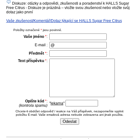
Diskuze: otázky a odpovědi, zkušenosti a poradenství k HALLS Sugar
Free Citrus - Diskuze je prázdná – vložte svou zkušenost nebo vložte svůj
dotaz jako první
Vaše zkušenost/Komentář/Dotaz týkající se HALLS Sugar Free Citrus
Položky označené
*
jsou povinné.
Vaše jméno
*
:
E-mail :
Předmět
*
:
Text příspěvku
*
:
Opište kód
*
:
"
lekarna
"
(kontrola spamu)
Chcete-li obdržet odpověď / reakce na Váš příspěvek, nezapomeňte vyplnit
položku E-mail. Vaše emailová adresa nebude zobrazena ani jinak použita.