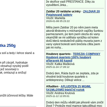
že skořice vadí PRESTANCE. Díky za
vysvětlení.Jirka...
Zaldiar 20 neblahe ucinky
-
ZALDIAR 20
Potahované tablety
Vložil: Markéta
2026-01-08 05:23:22
Měla jsem Zaldiar 20 po něm jsem mela
akorát těstoviny s míchaných vajíčky šunkou
parmezanem, po tem jsem vlezla do vany
okamžitě se mi udělala vyrážka od kolen
dolů která neskutečně pálila musela jsem z
vany vylest bolesti sem brečela cítila jsem
tka 250g
jak mi nohy...
olí a tedy i lehce slané a
Houbove quarteto
-
TEREZIA COMPANY
Houbové quarteto 100% houbový
přípravek 60 kapslí
m při zácpě, hydratuje
Vložil: Katka Mašková
 obsahují vysoký podíl
2025-11-24 17:28:12
jež souvisejí s
k, omlazují a snižují
Dobrý den, Ráda bych se zeptala, zda je
vhodné brát houbove quarteto s
antidepresivy. Děkuji velice ...
Afluditen
-
AFLUDITEN 25 MG/ML
5X1ML/25MG Injekční roztok
Vložil: Andrea Krulová
nížit účinnost léčby. Máte
2025-11-12 12:05:01
Dobrý den můžu vědět jak přesně vám zničil
život ? Protože mojí mamce taky,děkuji moc