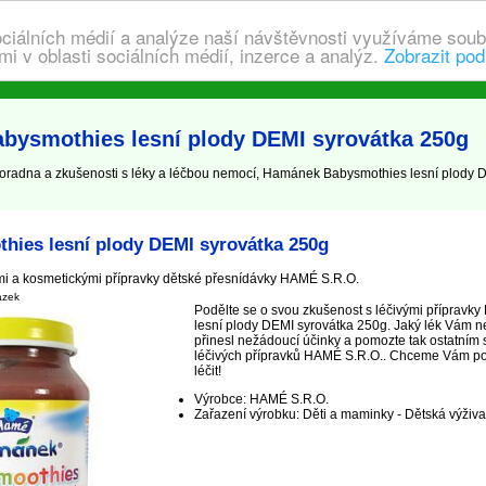
ociálních médií a analýze naší návštěvnosti využíváme soub
i v oblasti sociálních médií, inzerce a analýz.
Zobrazit pod
bysmothies lesní plody DEMI syrovátka 250g
radna a zkušenosti s léky a léčbou nemocí, Hamánek Babysmothies lesní plody D
ies lesní plody DEMI syrovátka 250g
mi a kosmetickými přípravky dětské přesnídávky HAMÉ S.R.O.
ázek
Podělte se o svou zkušenost s léčivými příprav
lesní plody DEMI syrovátka 250g. Jaký lék Vám n
přinesl nežádoucí účinky a pomozte tak ostatním 
léčivých přípravků HAMÉ S.R.O.. Chceme Vám pomo
léčit!
Výrobce: HAMÉ S.R.O.
Zařazení výrobku: Děti a maminky - Dětská výživa