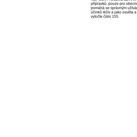
přípravků, pouze pro obecn
pomáhá se správným užíváním
účinků léčiv a jako osvěta 
vytočte číslo 155.