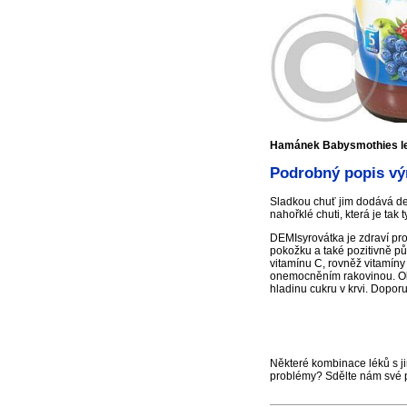
Hamánek Babysmothies le
Podrobný popis vý
Sladkou chuť jim dodává dem
nahořklé chuti, která je tak 
DEMIsyrovátka je zdraví pro
pokožku a také pozitivně pů
vitamínu C, rovněž vitamíny 
onemocněním rakovinou. Obsa
hladinu cukru v krvi. Doporu
Některé kombinace léků s ji
problémy? Sdělte nám své 