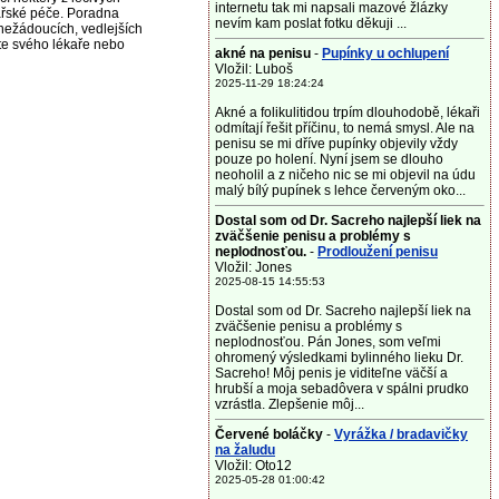
internetu tak mi napsali mazové žlázky
ařské péče. Poradna
nevím kam poslat fotku děkuji ...
nežádoucích, vedlejších
jte svého lékaře nebo
akné na penisu
-
Pupínky u ochlupení
Vložil: Luboš
2025-11-29 18:24:24
Akné a folikulitidou trpím dlouhodobě, lékaři
odmítají řešit příčinu, to nemá smysl. Ale na
penisu se mi dříve pupínky objevily vždy
pouze po holení. Nyní jsem se dlouho
neoholil a z ničeho nic se mi objevil na údu
malý bílý pupínek s lehce červeným oko...
Dostal som od Dr. Sacreho najlepší liek na
zväčšenie penisu a problémy s
neplodnosťou.
-
Prodloužení penisu
Vložil: Jones
2025-08-15 14:55:53
Dostal som od Dr. Sacreho najlepší liek na
zväčšenie penisu a problémy s
neplodnosťou. Pán Jones, som veľmi
ohromený výsledkami bylinného lieku Dr.
Sacreho! Môj penis je viditeľne väčší a
hrubší a moja sebadôvera v spálni prudko
vzrástla. Zlepšenie môj...
Červené boláčky
-
Vyrážka / bradavičky
na žaludu
Vložil: Oto12
2025-05-28 01:00:42