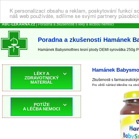
K personalizaci obsahu a reklam, poskytování funkcí s
náš web používáte, sdílíme se svými partnery působícím
ABC-LEKARNA.cz
| Poradna a zkušenosti s léky a léčbou nemocí
Poradna a zkušenosti Hamánek Ba
Hamánek Babysmothies lesní plody DEMI syrovátka 250g Po
Hamánek Babysmoth
LÉKY A
ZDRAVOTNICKÝ
Zkušenosti s farmaceutický
MATERIÁL
Pro větší náhled klikněte na obr
POTÍŽE
A LÉČBA NEMOCI