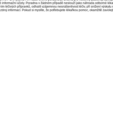
é informační účely. Poradna v žádném případě neslouží jako náhrada odborné lék
 léčivých přípravků, odhalit vzájemnou nesnášenlivost léčiv, při snížení výskytu 
a zdroj informací. Pokud si myslíte, že potřebujete lékařkou pomoc, okamžitě zavole