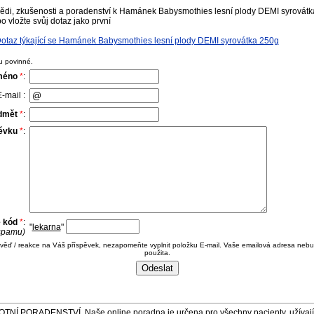
ědi, zkušenosti a poradenství k Hamánek Babysmothies lesní plody DEMI syrovátk
o vložte svůj dotaz jako první
otaz týkající se Hamánek Babysmothies lesní plody DEMI syrovátka 250g
u povinné.
méno
*
:
-mail :
dmět
*
:
pěvku
*
:
e kód
*
:
"
lekarna
"
 spamu)
ověď / reakce na Váš příspěvek, nezapomeňte vyplnit položku E-mail. Vaše emailová adresa nebu
použita.
ORADENSTVÍ. Naše online poradna je určena pro všechny pacienty, užívající 