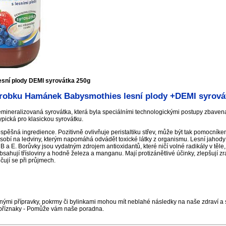
sní plody DEMI syrovátka 250g
robku Hamánek Babysmothies lesní plody +DEMI syrová
ineralizovaná syrovátka, která byla speciálními technologickými postupy zbavena s
typická pro klasickou syrovátku.
spěšná ingredience. Pozitivně ovlivňuje peristaltiku střev, může být tak pomocníke
sobí na ledviny, kterým napomáhá odvádět toxické látky z organismu. Lesní jahody
B a E. Borůvky jsou vydatným zdrojem antioxidantů, které ničí volné radikály v těle, 
hují třísloviny a hodně železa a manganu. Mají protizánětlivé účinky, zlepšují zra
čují se při průjmech.
nými přípravky, pokrmy či bylinkami mohou mít neblahé následky na naše zdraví a s
příznaky - Pomůže vám naše poradna.