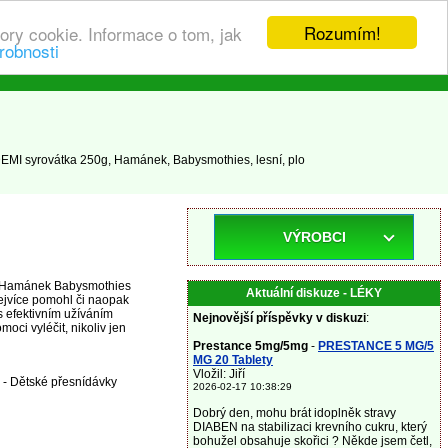
Rozumím!
ory cookie. Informace o tom, jak
robnosti
EMI syrovátka 250g, Hamánek, Babysmothies, lesní, plo
VÝROBCI
ky Hamánek Babysmothies
Aktuální diskuze - LÉKY
ejvíce pomohl či naopak
s efektivním užíváním
Nejnovější příspěvky v diskuzi
:
ci vyléčit, nikoliv jen
Prestance 5mg/5mg
-
PRESTANCE 5 MG/5
MG 20 Tablety
Vložil: Jiří
 - Dětské přesnídávky
2026-02-17 10:38:29
Dobrý den, mohu brát idoplněk stravy
DIABEN na stabilizaci krevního cukru, který
bohužel obsahuje skořici ? Někde jsem četl,