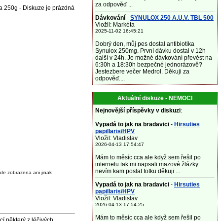
za odpověď ...
a 250g - Diskuze je prázdná
Dávkování
-
SYNULOX 250 A.U.V. TBL 500
Vložil: Markéta
2025-11-02 16:45:21
Dobrý den, můj pes dostal antibiotika
Synulox 250mg. První dávku dostal v 12h
další v 24h. Je možné dávkování převést na
6:30h a 18:30h bezpečné jednorázově?
Jestezbere večer Medrol. Děkuji za
odpověď....
Aktuální diskuze - NEMOCI
Nejnovější příspěvky v diskuzi
:
Vypadá to jak na bradavici
-
Hirsuties
papillaris/HPV
Vložil: Vladislav
2026-04-13 17:54:47
Mám to měsíc cca ale když sem řešil po
internetu tak mi napsali mazové žlázky
nevím kam poslat fotku děkuji ...
de zobrazena ani jinak
Vypadá to jak na bradavici
-
Hirsuties
papillaris/HPV
Vložil: Vladislav
2026-04-13 17:54:25
Mám to měsíc cca ale když sem řešil po
některý z léčivých