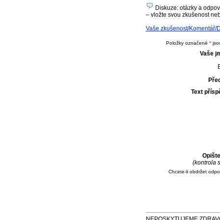
Diskuze: otázky a odpov
– vložte svou zkušenost neb
Vaše zkušenost/Komentář/D
Položky označené
*
jso
Vaše j
E
Pře
Text přís
Opišt
(kontrola
Chcete-li obdržet odp
NEPOSKYTUJEME ZDRAVOTNÍ P