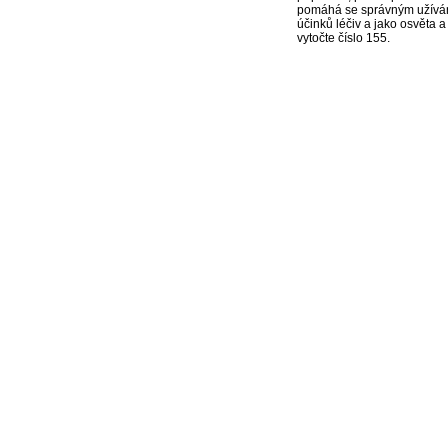
pomáhá se správným užíváním
účinků léčiv a jako osvěta 
vytočte číslo 155.