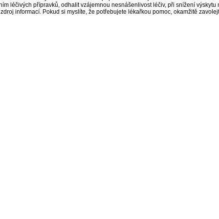
 léčivých přípravků, odhalit vzájemnou nesnášenlivost léčiv, při snížení výskytu 
a zdroj informací. Pokud si myslíte, že potřebujete lékařkou pomoc, okamžitě zavole