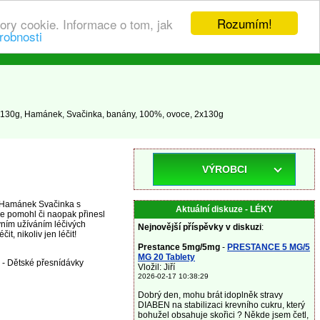
Rozumím!
ory cookie. Informace o tom, jak
robnosti
130g, Hamánek, Svačinka, banány, 100%, ovoce, 2x130g
VÝROBCI
y Hamánek Svačinka s
Aktuální diskuze - LÉKY
e pomohl či naopak přinesl
vním užíváním léčivých
Nejnovější příspěvky v diskuzi
:
, nikoliv jen léčit!
Prestance 5mg/5mg
-
PRESTANCE 5 MG/5
MG 20 Tablety
 - Dětské přesnídávky
Vložil: Jiří
2026-02-17 10:38:29
Dobrý den, mohu brát idoplněk stravy
DIABEN na stabilizaci krevního cukru, který
bohužel obsahuje skořici ? Někde jsem četl,