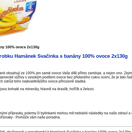
ány 100% ovoce 2x130g
robku Hamánek Svačinka s banány 100% ovoce 2x130g
teré obsahují ze 100% jen samé ovoce Vaše dítě přímo zamiluje, a nejen ono. Zej
kojenecké výživy s vysokým podílem ovoce bez přidaného cukru ocení, že je tato řa
h odrůd toho nejkvalitnějšího ovoce přirozeně sladká.
jsou bohaté na minerály, hlavně na draslík, hořčík a železo.
nými přípravky, pokrmy či bylinkami mohou mít neblahé následky na naše zdraví a s
příznaky - Pomůže vám naše poradna.