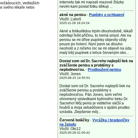
internetu tak mi napsali mazové žlázky
nežádoucích, vedlejších
nevím kam poslat fotku děkuji ...
jte svého lékaře nebo
akné na penisu
-
Pupínky u ochlupení
Vložil: Luboš
2025-11-29 18:24:24
Akné a folikulitidou trpím dlouhodobě, lékaři
odmítají řešit příčinu, to nemá smysl. Ale na
penisu se mi dříve pupínky objevily vždy
pouze po holení. Nyní jsem se dlouho
neoholil a z ničeho nic se mi objevil na údu
malý bílý pupínek s lehce červeným oko...
Dostal som od Dr. Sacreho najlepší liek na
zväčšenie penisu a problémy s
neplodnosťou.
-
Prodloužení penisu
Vložil: Jones
2025-08-15 14:55:53
Dostal som od Dr. Sacreho najlepší liek na
zväčšenie penisu a problémy s
neplodnosťou. Pán Jones, som veľmi
ohromený výsledkami bylinného lieku Dr.
Sacreho! Môj penis je viditeľne väčší a
hrubší a moja sebadôvera v spálni prudko
vzrástla. Zlepšenie môj...
Červené boláčky
-
Vyrážka / bradavičky
na žaludu
Vložil: Oto12
2025-05-28 01:00:42