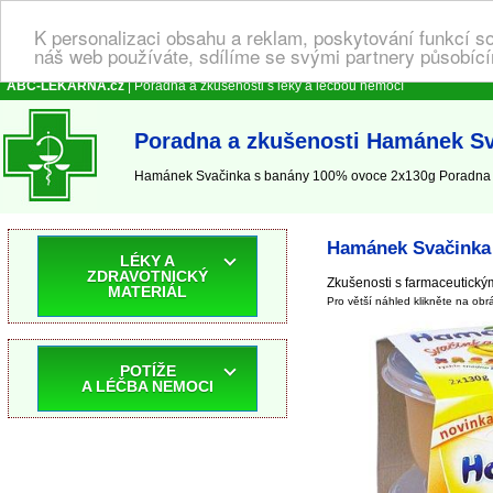
K personalizaci obsahu a reklam, poskytování funkcí s
náš web používáte, sdílíme se svými partnery působícím
ABC-LEKARNA.cz
| Poradna a zkušenosti s léky a léčbou nemocí
Poradna a zkušenosti Hamánek S
Hamánek Svačinka s banány 100% ovoce 2x130g Poradna a
Hamánek Svačinka
LÉKY A
ZDRAVOTNICKÝ
Zkušenosti s farmaceutický
MATERIÁL
Pro větší náhled klikněte na obr
POTÍŽE
A LÉČBA NEMOCI