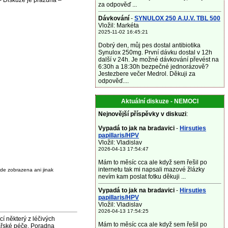
 Diskuze je prázdná –
za odpověď ...
Dávkování
-
SYNULOX 250 A.U.V. TBL 500
Vložil: Markéta
2025-11-02 16:45:21
Dobrý den, můj pes dostal antibiotika
Synulox 250mg. První dávku dostal v 12h
další v 24h. Je možné dávkování převést na
6:30h a 18:30h bezpečné jednorázově?
Jestezbere večer Medrol. Děkuji za
odpověď....
Aktuální diskuze - NEMOCI
Nejnovější příspěvky v diskuzi
:
Vypadá to jak na bradavici
-
Hirsuties
papillaris/HPV
Vložil: Vladislav
2026-04-13 17:54:47
Mám to měsíc cca ale když sem řešil po
internetu tak mi napsali mazové žlázky
de zobrazena ani jinak
nevím kam poslat fotku děkuji ...
Vypadá to jak na bradavici
-
Hirsuties
papillaris/HPV
Vložil: Vladislav
2026-04-13 17:54:25
některý z léčivých
Mám to měsíc cca ale když sem řešil po
ařské péče. Poradna