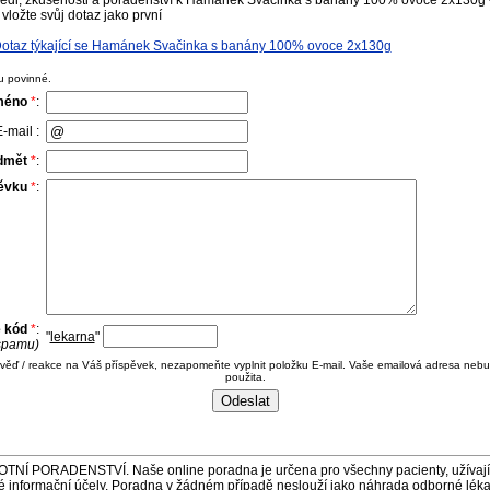
ědi, zkušenosti a poradenství k Hamánek Svačinka s banány 100% ovoce 2x130g -
vložte svůj dotaz jako první
otaz týkající se Hamánek Svačinka s banány 100% ovoce 2x130g
u povinné.
méno
*
:
-mail :
dmět
*
:
pěvku
*
:
e kód
*
:
"
lekarna
"
 spamu)
ověď / reakce na Váš příspěvek, nezapomeňte vyplnit položku E-mail. Vaše emailová adresa nebu
použita.
ORADENSTVÍ. Naše online poradna je určena pro všechny pacienty, užívající 
é informační účely. Poradna v žádném případě neslouží jako náhrada odborné lék