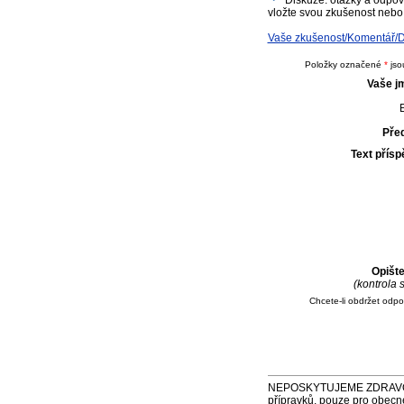
Diskuze: otázky a odpov
vložte svou zkušenost nebo 
Vaše zkušenost/Komentář/D
Položky označené
*
jso
Vaše j
E
Pře
Text přís
Opišt
(kontrola
Chcete-li obdržet odp
NEPOSKYTUJEME ZDRAVOTNÍ P
přípravků, pouze pro obecn