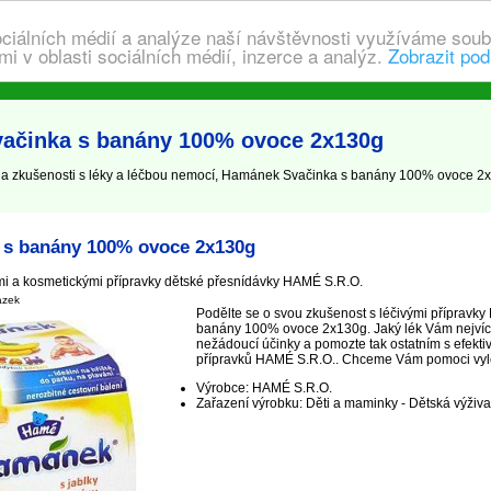
ociálních médií a analýze naší návštěvnosti využíváme soub
i v oblasti sociálních médií, inzerce a analýz.
Zobrazit pod
vačinka s banány 100% ovoce 2x130g
 zkušenosti s léky a léčbou nemocí, Hamánek Svačinka s banány 100% ovoce 2x
 s banány 100% ovoce 2x130g
mi a kosmetickými přípravky dětské přesnídávky HAMÉ S.R.O.
ázek
Podělte se o svou zkušenost s léčivými přípravk
banány 100% ovoce 2x130g. Jaký lék Vám nejvíc
nežádoucí účinky a pomozte tak ostatním s efekti
přípravků HAMÉ S.R.O.. Chceme Vám pomoci vyléčit
Výrobce: HAMÉ S.R.O.
Zařazení výrobku: Děti a maminky - Dětská výživa