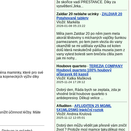
že skořice vadí PRESTANCE. Díky za
vysvětlení.Jirka...
Zaldiar 20 neblahe ucinky
-
ZALDIAR 20
Potahované tablety
Vložil: Markéta
2026-01-08 05:23:22
Měla jsem Zaldiar 20 po něm jsem mela
akorát těstoviny s míchaných vajíčky šunkou
parmezanem, po tem jsem vlezla do vany
okamžitě se mi udělala vyrážka od kolen
dolů která neskutečně pálila musela jsem z
vany vylest bolesti sem brečela cítila jsem
jak mi nohy...
Houbove quarteto
-
TEREZIA COMPANY
Houbové quarteto 100% houbový
ména maminky, které pro své
přípravek 60 kapslí
da kojeneckých výživ díky
Vložil: Katka Mašková
2025-11-24 17:28:12
Dobrý den, Ráda bych se zeptala, zda je
vhodné brát houbove quarteto s
antidepresivy. Děkuji velice ...
Afluditen
-
AFLUDITEN 25 MG/ML
5X1ML/25MG Injekční roztok
nížit účinnost léčby. Máte
Vložil: Andrea Krulová
2025-11-12 12:05:01
Dobrý den můžu vědět jak přesně vám zničil
život ? Protože mojí mamce taky,děkuji moc