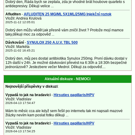
Dobrý den, Ráda bych se zeptala, zda je vhodné brát houbove quarteto s
antidepresivy. Děkuji velice ...
Afluditen
-
AFLUDITEN 25 MG/ML 5X1ML/25MG Injekční roztok
Vložil: Andrea Krulová
2025-11-12 12:05:01
Dobrý den můžu vědět jak přesně vám zničil život ? Protože mojí mamce
taky,děkuji moc za odpověď ...
Dávkování
-
SYNULOX 250 A.U.V. TBL 500
Vložil: Markéta
2025-11-02 16:45:21
Dobrý den, můj pes dostal antibiotika Synulox 250mg. První dávku dostal v
12h další v 24h. Je možné dávkování převést na 6:30h a 18:30h bezpečné
jednorázově? Jestezbere večer Medrol. Děkuji za odpověď....
Aktuální diskuze - NEMOCI
Nejnovější příspěvky v diskuzi
:
Vypadá to jak na bradavici
-
Hirsuties papillaris/HPV
Vložil: Vladislav
2026-04-13 17:54:47
Mám to měsíc cca ale když sem řešil po internetu tak mi napsali mazové
žlázky nevím kam poslat fotku děkuji ...
Vypadá to jak na bradavici
-
Hirsuties papillaris/HPV
Vložil: Vladislav
2026-04-13 17:54:25