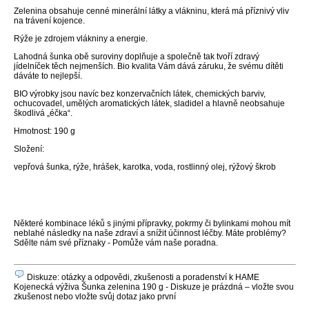
Zelenina obsahuje cenné minerální látky a vlákninu, která má příznivý vliv
na trávení kojence.
Rýže je zdrojem vlákniny a energie.
Lahodná šunka obě suroviny doplňuje a společně tak tvoří zdravý
jídelníček těch nejmenších. Bio kvalita Vám dává záruku, že svému dítěti
dáváte to nejlepší.
BIO výrobky jsou navíc bez konzervačních látek, chemických barviv,
ochucovadel, umělých aromatických látek, sladidel a hlavně neobsahuje
škodlivá „éčka“.
Hmotnost: 190 g
Složení:
vepřová šunka, rýže, hrášek, karotka, voda, rostlinný olej, rýžový škrob
Některé kombinace léků s jinými přípravky, pokrmy či bylinkami mohou mít
neblahé následky na naše zdraví a snížit účinnost léčby. Máte problémy?
Sdělte nám své příznaky - Pomůže vám naše poradna.
Diskuze: otázky a odpovědi, zkušenosti a poradenství k HAME
Kojenecká výživa Šunka zelenina 190 g - Diskuze je prázdná – vložte svou
zkušenost nebo vložte svůj dotaz jako první