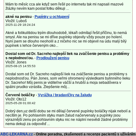
Mám to měsíc cca ale když sem řešil po internetu tak mi napsali mazové
žlázky nevím kam poslat fotku děkuji ...
akné na penisu
-
Pupínky u ochlupení
Vložil: Luboš
2025-11-29 18:24:24
Akné a folikulitidou trpím dlouhodobě, lékaři odmítají řešit příčinu, to nemá
smysl. Ale na penisu se mi dříve pupínky objevily vždy pouze po holení.
Nyní jsem se dlouho neoholil a z ničeho nic se mi objevil na údu malý bílý
pupínek s lehce červeným oko...
Dostal som od Dr. Sacreho najlepší liek na zväčšenie penisu a problémy
s neplodnosťou.
-
Prodloužení penisu
Vložil: Jones
2025-08-15 14:55:53
Dostal som od Dr. Sacreho najlepší liek na zväčšenie penisu a problémy s
neplodnosťou. Pán Jones, som veľmi ohromený výsledkami bylinného lieku
Dr. Sacreho! Môj penis je viditeľne väčší a hrubší a moja sebadôvera v
spálni prudko vzrástla. Zlepšenie môj...
Červené boláčky
-
Vyrážka / bradavičky na žaludu
Vložil: Oto12
2025-05-28 01:00:42
Dobrý den,uz delší dobu se mi dělají červené pupínky boláčky nijak nebolí a
necítím je. Po pohlavním styku mam žalud načervenaly a pupínky jsou
výraznější zenu po pohlavním styku nic ne náplní nesvědi žádné problémy
nema dekuji za odpověď ...
ABC-LEKARNA.cz
- Online poradna, zkušenosti a recenze pacientů s užíváním