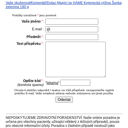
Vaše zkušenost/Komentář/Dotaz týkající se HAME Kojenecká výživa Šunka
zelenina 190 g
Položky označené
*
jsou povinné.
Vaše jméno
*
:
E-mail :
Předmět
*
:
Text příspěvku
*
:
Opište kód
*
:
"
lekarna
"
(kontrola spamu)
Chcete-li obdržet odpověď / reakce na Váš příspěvek, nezapomeňte vyplnit
položku E-mail. Vaše emailová adresa nebude zobrazena ani jinak použita.
NEPOSKYTUJEME ZDRAVOTNÍ PORADENSTVÍ. Naše online poradna je
určena pro všechny pacienty, užívající některý z léčivých přípravků, pouze
pro obecné informační účely. Poradna v žádném případě neslouží jako