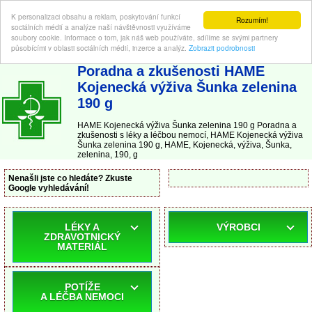
K personalizaci obsahu a reklam, poskytování funkcí
Rozumím!
sociálních médií a analýze naší návštěvnosti využíváme
soubory cookie. Informace o tom, jak náš web používáte, sdílíme se svými partnery
působícími v oblasti sociálních médií, inzerce a analýz.
Zobrazit podrobnosti
ABC-LEKARNA.cz
| Poradna a zkušenosti s léky a léčbou nemocí
Poradna a zkušenosti HAME
Kojenecká výživa Šunka zelenina
190 g
HAME Kojenecká výživa Šunka zelenina 190 g Poradna a
zkušenosti s léky a léčbou nemocí, HAME Kojenecká výživa
Šunka zelenina 190 g, HAME, Kojenecká, výživa, Šunka,
zelenina, 190, g
Nenašli jste co hledáte? Zkuste
Google vyhledávání!
LÉKY A
VÝROBCI
ZDRAVOTNICKÝ
MATERIÁL
POTÍŽE
A LÉČBA NEMOCI