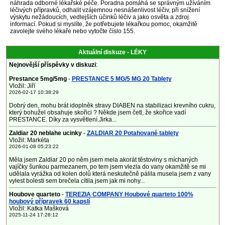
náhrada odborné lékařské péče. Poradna pomáhá se správným užíváním
léčivých přípravků, odhalit vzájemnou nesnášenlivost léčiv, při snížení
výskytu nežádoucích, vedlejších účinků léčiv a jako osvěta a zdroj
informací. Pokud si myslíte, že potřebujete lékařkou pomoc, okamžitě
zavolejte svého lékaře nebo vytočte číslo 155.
Aktuální diskuze - LÉKY
Nejnovější příspěvky v diskuzi
:
Prestance 5mg/5mg
-
PRESTANCE 5 MG/5 MG 20 Tablety
Vložil: Jiří
2026-02-17 10:38:29
Dobrý den, mohu brát idoplněk stravy DIABEN na stabilizaci krevního cukru,
který bohužel obsahuje skořici ? Někde jsem četl, že skořice vadí
PRESTANCE. Díky za vysvětlení.Jirka...
Zaldiar 20 neblahe ucinky
-
ZALDIAR 20 Potahované tablety
Vložil: Markéta
2026-01-08 05:23:22
Měla jsem Zaldiar 20 po něm jsem mela akorát těstoviny s míchaných
vajíčky šunkou parmezanem, po tem jsem vlezla do vany okamžitě se mi
udělala vyrážka od kolen dolů která neskutečně pálila musela jsem z vany
vylest bolesti sem brečela cítila jsem jak mi nohy...
Houbove quarteto
-
TEREZIA COMPANY Houbové quarteto 100%
houbový přípravek 60 kapslí
Vložil: Katka Mašková
2025-11-24 17:28:12