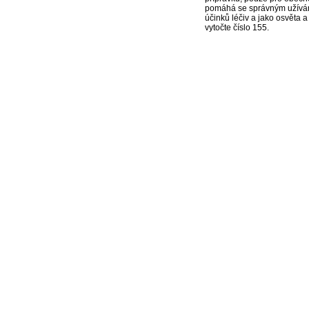
pomáhá se správným užíváním
účinků léčiv a jako osvěta 
vytočte číslo 155.