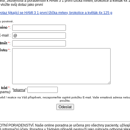
di, zkušenosti a poradenství k HAMI 3 1 první lžička mrkev, brokolice a květák 4x 
vložte svůj dotaz jako první
az týkající se HAMI 3 1 první lžička mrkev, brokolice a květák 4x 125 g
u povinné.
méno
*
:
-mail :
dmět
*
:
pěvku
*
:
e kód
*
:
"
lekarna
"
 spamu)
ověď / reakce na Váš příspěvek, nezapomeňte vyplnit položku E-mail. Vaše emailová adresa nebu
použita.
ORADENSTVÍ. Naše online poradna je určena pro všechny pacienty, užívající 
é informační účely. Poradna v žádném případě neslouží jako náhrada odborné lék