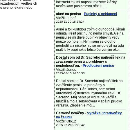
internetu tak mi napsali mazové žlázky
nežádoucích, vedlejších
nevím kam poslat fotku děkuji ...
jte svého lékaře nebo
akné na penisu
-
Pupínky u ochlupení
Vložil: Luboš
2025-11-29 18:24:24
Akné a folikulitidou trpím dlouhodobě, lékaři
odmítají řešit příčinu, to nemá smysl. Ale na
penisu se mi dříve pupínky objevily vždy
pouze po holení. Nyní jsem se dlouho
neoholil a z ničeho nic se mi objevil na údu
malý bílý pupínek s lehce červeným oko...
Dostal som od Dr. Sacreho najlepší liek na
zväčšenie penisu a problémy s
neplodnosťou.
-
Prodloužení penisu
Vložil: Jones
2025-08-15 14:55:53
Dostal som od Dr. Sacreho najlepší liek na
zväčšenie penisu a problémy s
neplodnosťou. Pán Jones, som veľmi
ohromený výsledkami bylinného lieku Dr.
Sacreho! Môj penis je viditeľne väčší a
hrubší a moja sebadôvera v spálni prudko
vzrástla. Zlepšenie môj...
Červené boláčky
-
Vyrážka / bradavičky
na žaludu
Vložil: Oto12
2025-05-28 01:00:42