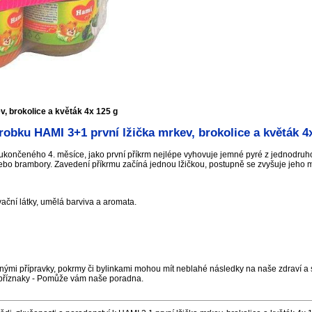
v, brokolice a květák 4x 125 g
obku HAMI 3+1 první lžička mrkev, brokolice a květák 4
 ukončeného 4. měsíce, jako první příkrm nejlépe vyhovuje jemné pyré z jednodruh
bo brambory. Zavedení příkrmu začíná jednou lžičkou, postupně se zvyšuje jeho m
ční látky, umělá barviva a aromata.
nými přípravky, pokrmy či bylinkami mohou mít neblahé následky na naše zdraví a s
příznaky - Pomůže vám naše poradna.