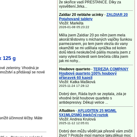
že skořice vadí PRESTANCE. Díky za
vysvětlení.Jirka...
Zaldiar 20 neblahe ucinky
-
ZALDIAR 20
Potahované tablety
Vložil: Markéta
2026-01-08 05:23:22
Měla jsem Zaldiar 20 po něm jsem mela
akorát těstoviny s míchaných vajíčky šunkou
parmezanem, po tem jsem vlezla do vany
okamžitě se mi udělala vyrážka od kolen
dolů která neskutečně pálila musela jsem z
vany vylest bolesti sem brečela cítila jsem
x 125 g
jak mi nohy...
ové zeleniny. Vhodná je
Houbove quarteto
-
TEREZIA COMPANY
nožství a přidávají se nové
Houbové quarteto 100% houbový
přípravek 60 kapslí
Vložil: Katka Mašková
2025-11-24 17:28:12
Dobrý den, Ráda bych se zeptala, zda je
vhodné brát houbove quarteto s
antidepresivy. Děkuji velice ...
Afluditen
-
AFLUDITEN 25 MG/ML
5X1ML/25MG Injekční roztok
nížit účinnost léčby. Máte
Vložil: Andrea Krulová
2025-11-12 12:05:01
Dobrý den můžu vědět jak přesně vám zničil
život ? Protože mojí mamce taky,děkuji moc