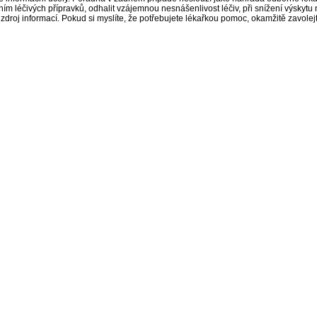
 léčivých přípravků, odhalit vzájemnou nesnášenlivost léčiv, při snížení výskytu 
a zdroj informací. Pokud si myslíte, že potřebujete lékařkou pomoc, okamžitě zavole