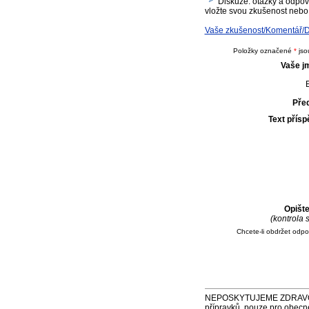
Diskuze: otázky a odpově
vložte svou zkušenost nebo 
Vaše zkušenost/Komentář/Dot
Položky označené
*
jso
Vaše j
E
Pře
Text přís
Opišt
(kontrola
Chcete-li obdržet odp
NEPOSKYTUJEME ZDRAVOTNÍ P
přípravků, pouze pro obecn