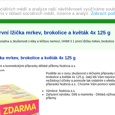
ociálních médií a analýze naší návštěvnosti využíváme soub
i v oblasti sociálních médií, inzerce a analýz.
Zobrazit pod
vní lžička mrkev, brokolice a květák 4x 125 g
oradna a zkušenosti s léky a léčbou nemocí, HAMI 3 1 první lžička mrkev, brokolice a
ka mrkev, brokolice a květák 4x 125 g
i a kosmetickými přípravky dětské příkrmy Nutricia a.s.
ázek
Podělte se o svou zkušenost s léčivými přípravky 
brokolice a květák 4x 125 g. Jaký lék Vám nejvíc
nežádoucí účinky a pomozte tak ostatním s efekti
přípravků Nutricia a.s.. Chceme Vám pomoci vyléčit,
Výrobce: Nutricia a.s.
Zařazení výrobku: Děti a maminky - Dětská výživa 
příkrmy