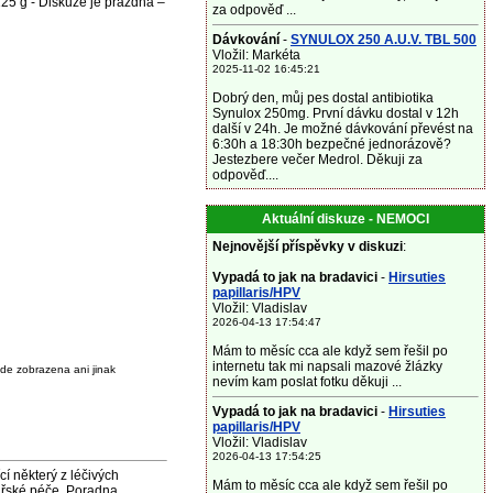
125 g - Diskuze je prázdná –
za odpověď ...
Dávkování
-
SYNULOX 250 A.U.V. TBL 500
Vložil: Markéta
2025-11-02 16:45:21
Dobrý den, můj pes dostal antibiotika
Synulox 250mg. První dávku dostal v 12h
další v 24h. Je možné dávkování převést na
6:30h a 18:30h bezpečné jednorázově?
Jestezbere večer Medrol. Děkuji za
odpověď....
Aktuální diskuze - NEMOCI
Nejnovější příspěvky v diskuzi
:
Vypadá to jak na bradavici
-
Hirsuties
papillaris/HPV
Vložil: Vladislav
2026-04-13 17:54:47
Mám to měsíc cca ale když sem řešil po
internetu tak mi napsali mazové žlázky
de zobrazena ani jinak
nevím kam poslat fotku děkuji ...
Vypadá to jak na bradavici
-
Hirsuties
papillaris/HPV
Vložil: Vladislav
2026-04-13 17:54:25
některý z léčivých
Mám to měsíc cca ale když sem řešil po
ařské péče. Poradna