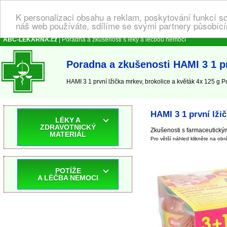
K personalizaci obsahu a reklam, poskytování funkcí s
náš web používáte, sdílíme se svými partnery působícím
ABC-LEKARNA.cz
| Poradna a zkušenosti s léky a léčbou nemocí
Poradna a zkušenosti HAMI 3 1 pr
HAMI 3 1 první lžička mrkev, brokolice a květák 4x 125 g P
HAMI 3 1 první lžič
LÉKY A
ZDRAVOTNICKÝ
Zkušenosti s farmaceutickým
MATERIÁL
Pro větší náhled klikněte na obr
POTÍŽE
A LÉČBA NEMOCI