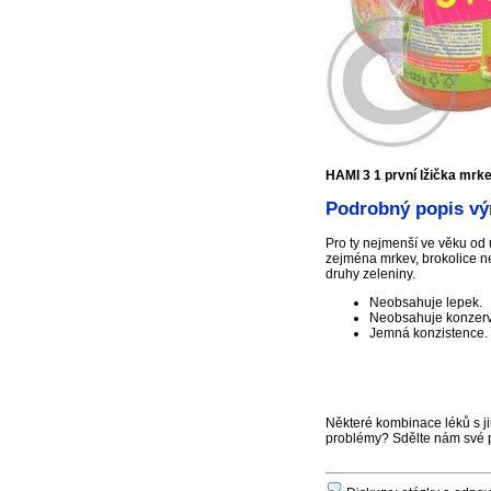
HAMI 3 1 první lžička mrke
Podrobný popis výr
Pro ty nejmenší ve věku od
zejména mrkev, brokolice ne
druhy zeleniny.
Neobsahuje lepek.
Neobsahuje konzerva
Jemná konzistence.
Některé kombinace léků s ji
problémy? Sdělte nám své 