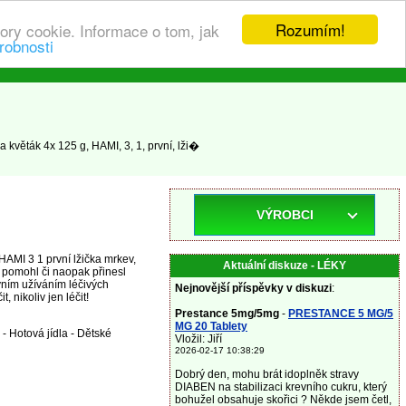
Rozumím!
ory cookie. Informace o tom, jak
robnosti
 květák 4x 125 g, HAMI, 3, 1, první, lži�
VÝROBCI
HAMI 3 1 první lžička mrkev,
Aktuální diskuze - LÉKY
e pomohl či naopak přinesl
vním užíváním léčivých
Nejnovější příspěvky v diskuzi
:
 nikoliv jen léčit!
Prestance 5mg/5mg
-
PRESTANCE 5 MG/5
MG 20 Tablety
- Hotová jídla - Dětské
Vložil: Jiří
2026-02-17 10:38:29
Dobrý den, mohu brát idoplněk stravy
DIABEN na stabilizaci krevního cukru, který
bohužel obsahuje skořici ? Někde jsem četl,