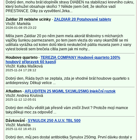
Dobrý den, mohu brát idoplněk stravy DIABEN na stabilizaci krevního cukru,
který bohužel obsahuje skořici ? Někde jsem četl, že skořice vadí
PRESTANCE. Díky za vysvětlení.Jirka...
Zaldiar 20 neblahe ucinky
-
ZALDIAR 20 Potahované tablety
Vložil: Markéta
2026-01-08 05:23:22
Měla jsem Zaldiar 20 po něm jsem mela akorát těstoviny s míchaných
vajíčky šunkou parmezanem, po tem jsem vlezla do vany okamžitě se mi
udělala vyrážka od kolen dolů která neskutečně pálila musela jsem z vany
vylest bolesti sem brečela cítila jsem jak mi nohy...
Houbove quarteto
-
TEREZIA COMPANY Houbové quarteto 100%
houbový přípravek 60 kapslí
Vložil: Katka Mašková
2025-11-24 17:28:12
Dobrý den, Ráda bych se zeptala, zda je vhodné brát houbove quarteto s
antidepresivy. Děkuji velice ...
Afluditen
-
AFLUDITEN 25 MG/ML 5X1ML/25MG Injekční roztok
Vložil: Andrea Krulová
2025-11-12 12:05:01
Dobrý den můžu vědět jak přesně vám zničil život ? Protože mojí mamce
taky,děkuji moc za odpověď ...
Dávkování
-
SYNULOX 250 A.U.V. TBL 500
Vložil: Markéta
2025-11-02 16:45:21
Dobrý den, můj pes dostal antibiotika Synulox 250mg. První dávku dostal v