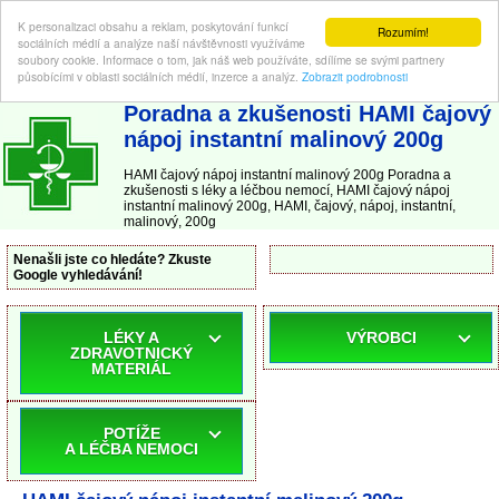
K personalizaci obsahu a reklam, poskytování funkcí
Rozumím!
sociálních médií a analýze naší návštěvnosti využíváme
soubory cookie. Informace o tom, jak náš web používáte, sdílíme se svými partnery
působícími v oblasti sociálních médií, inzerce a analýz.
Zobrazit podrobnosti
ABC-LEKARNA.cz
| Poradna a zkušenosti s léky a léčbou nemocí
Poradna a zkušenosti HAMI čajový
nápoj instantní malinový 200g
HAMI čajový nápoj instantní malinový 200g Poradna a
zkušenosti s léky a léčbou nemocí, HAMI čajový nápoj
instantní malinový 200g, HAMI, čajový, nápoj, instantní,
malinový, 200g
Nenašli jste co hledáte? Zkuste
Google vyhledávání!
LÉKY A
VÝROBCI
ZDRAVOTNICKÝ
MATERIÁL
POTÍŽE
A LÉČBA NEMOCI