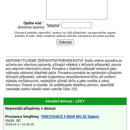
Opište kód
*
:
"
lekarna
"
(kontrola spamu)
Chcete-li obdržet odpověď / reakce na Váš příspěvek, nezapomeňte vyplnit
položku E-mail. Vaše emailová adresa nebude zobrazena ani jinak použita.
NEPOSKYTUJEME ZDRAVOTNÍ PORADENSTVÍ. Naše online poradna je
určena pro všechny pacienty, užívající některý z léčivých přípravků, pouze
pro obecné informační účely. Poradna v žádném případě neslouží jako
náhrada odborné lékařské péče. Poradna pomáhá se správným užíváním
léčivých přípravků, odhalit vzájemnou nesnášenlivost léčiv, při snížení
výskytu nežádoucích, vedlejších účinků léčiv a jako osvěta a zdroj
informací. Pokud si myslíte, že potřebujete lékařkou pomoc, okamžitě
zavolejte svého lékaře nebo vytočte číslo 155.
Aktuální diskuze - LÉKY
Nejnovější příspěvky v diskuzi
:
Prestance 5mg/5mg
-
PRESTANCE 5 MG/5 MG 20 Tablety
Vložil: Jiří
2026-02-17 10:38:29