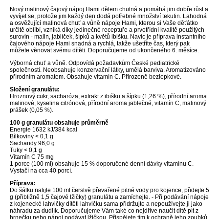
Nový malinový čajový nápoj Hami dětem chutná a pomáhá jim dobře růst a
vyvíjet se, protože jim každý den dodá potřebné množství tekutin. Lahodná
a osvěžující malinová chuť a vůně nápoje Hami, kterou si Vaše děťátko
určitě oblíbí, vzniká díky jedinečné receptuře a prvotřídní kvalitě použitých
surovin - malin, jablíček, šípků a květů ibišku. Navíc je příprava instantního
čajového nápoje Hami snadná a rychlá, takže ušetříte čas, který pak
můžete věnovat svému dítěti. Doporučujeme od ukončeného 6. měsíce.
Výborná chuť a vůně. Odpovídá požadavkům České pediatrické
společnosti. Neobsahuje konzervační látky, umělá barviva. Aromatizováno
přírodním aromatem. Obsahuje vitamín C. Přirozeně bezlepkové.
Složení granulátu:
Hroznový cukr, sacharóza, extrakt z ibišku a šípku (1,26 %), přírodní aroma
malinové, kyselina citrónová, přírodní aroma jablečné, vitamín C, malinový
prášek (0,05 %).
100 g granulátu obsahuje průměrně
Energie 1632 kJ/384 kcal
Bílkoviny < 0,1 g
Sacharidy 96,0 g
Tuky < 0,1 g
Vitamín C 75 mg
1 porce (100 ml) obsahuje 15 % doporučené denní dávky vitamínu C.
Vystačí na cca 40 porcí.
Příprava:
Do šálku nalijte 100 ml čerstvě převařené pitné vody pro kojence, přidejte 5
g (přibližně 1,5 čajové lžičky) granulátu a zamíchejte. - Při podávání nápoje
z kojenecké lahvičky dítěti lahvičku sama přidržujte a nepoužívejte ji jako
náhradu za dudlík. Doporučujeme Vám také co nejdříve naučit dítě pít z
hrnečku nebo nápoj podávat lžičkou. Přispějete tím k ochraně jeho zoubků