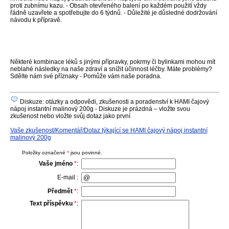
proti zubnímu kazu. - Obsah otevřeného balení po každém použití vždy
řádně uzavřete a spotřebujte do 6 týdnů. - Důležité je důsledné dodržování
návodu k přípravě.
Některé kombinace léků s jinými přípravky, pokrmy či bylinkami mohou mít
neblahé následky na naše zdraví a snížit účinnost léčby. Máte problémy?
Sdělte nám své příznaky - Pomůže vám naše poradna.
Diskuze: otázky a odpovědi, zkušenosti a poradenství k HAMI čajový
nápoj instantní malinový 200g - Diskuze je prázdná – vložte svou
zkušenost nebo vložte svůj dotaz jako první
Vaše zkušenost/Komentář/Dotaz týkající se HAMI čajový nápoj instantní
malinový 200g
Položky označené
*
jsou povinné.
Vaše jméno
*
:
E-mail :
Předmět
*
:
Text příspěvku
*
: