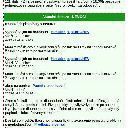
12h další v 24h. Je možné dávkování převést na 6:30h a 18:30h bezpečné
jednorázově? Jestezbere večer Medrol. Děkuji za odpověď....
Aktuální diskuze - NEMOCI
Nejnovější příspěvky v diskuzi
:
Vypadá to jak na bradavici
-
Hirsuties papillaris/HPV
Vložil: Vladislav
2026-04-13 17:54:47
Mám to měsíc cca ale když sem řešil po internetu tak mi napsali mazové
žlázky nevím kam poslat fotku děkuji ...
Vypadá to jak na bradavici
-
Hirsuties papillaris/HPV
Vložil: Vladislav
2026-04-13 17:54:25
Mám to měsíc cca ale když sem řešil po internetu tak mi napsali mazové
žlázky nevím kam poslat fotku děkuji ...
akné na penisu
-
Pupínky u ochlupení
Vložil: Luboš
2025-11-29 18:24:24
Akné a folikulitidou trpím dlouhodobě, lékaři odmítají řešit příčinu, to nemá
smysl. Ale na penisu se mi dříve pupínky objevily vždy pouze po holení.
Nyní jsem se dlouho neoholil a z ničeho nic se mi objevil na údu malý bílý
pupínek s lehce červeným oko...
Dostal som od Dr. Sacreho najlepší liek na zväčšenie penisu a problémy
s neplodnosťou.
-
Prodloužení penisu