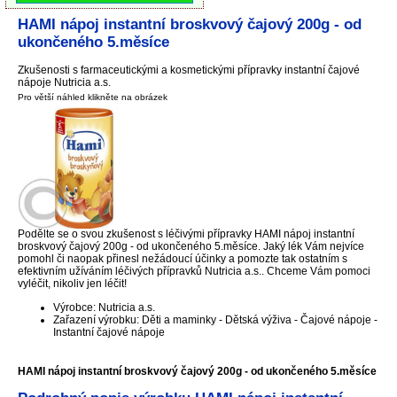
HAMI nápoj instantní broskvový čajový 200g - od
ukončeného 5.měsíce
Zkušenosti s farmaceutickými a kosmetickými přípravky instantní čajové
nápoje Nutricia a.s.
Pro větší náhled klikněte na obrázek
Podělte se o svou zkušenost s léčivými přípravky HAMI nápoj instantní
broskvový čajový 200g - od ukončeného 5.měsíce. Jaký lék Vám nejvíce
pomohl či naopak přinesl nežádoucí účinky a pomozte tak ostatním s
efektivním užíváním léčivých přípravků Nutricia a.s.. Chceme Vám pomoci
vyléčit, nikoliv jen léčit!
Výrobce: Nutricia a.s.
Zařazení výrobku: Děti a maminky - Dětská výživa - Čajové nápoje -
Instantní čajové nápoje
HAMI nápoj instantní broskvový čajový 200g - od ukončeného 5.měsíce