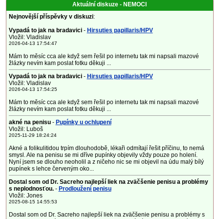
Aktuální diskuze - NEMOCI
Nejnovější příspěvky v diskuzi
:
Vypadá to jak na bradavici
-
Hirsuties papillaris/HPV
Vložil: Vladislav
2026-04-13 17:54:47
Mám to měsíc cca ale když sem řešil po internetu tak mi napsali mazové
žlázky nevím kam poslat fotku děkuji ...
Vypadá to jak na bradavici
-
Hirsuties papillaris/HPV
Vložil: Vladislav
2026-04-13 17:54:25
Mám to měsíc cca ale když sem řešil po internetu tak mi napsali mazové
žlázky nevím kam poslat fotku děkuji ...
akné na penisu
-
Pupínky u ochlupení
Vložil: Luboš
2025-11-29 18:24:24
Akné a folikulitidou trpím dlouhodobě, lékaři odmítají řešit příčinu, to nemá
smysl. Ale na penisu se mi dříve pupínky objevily vždy pouze po holení.
Nyní jsem se dlouho neoholil a z ničeho nic se mi objevil na údu malý bílý
pupínek s lehce červeným oko...
Dostal som od Dr. Sacreho najlepší liek na zväčšenie penisu a problémy
s neplodnosťou.
-
Prodloužení penisu
Vložil: Jones
2025-08-15 14:55:53
Dostal som od Dr. Sacreho najlepší liek na zväčšenie penisu a problémy s