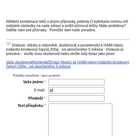
Některé kombinace léků s jinými přípravky, pokrmy či bylinkami mohou mít
neblahé následky na naše zdraví a snížit účinnost léčby. Máte problémy?
Sdělte nám své příznaky - Pomůže vám naše poradna.
Diskuze: otázky a odpovědi, zkušenosti a poradenství k HAMI nápoj
instantní broskvový čajový 200g - od ukončeného 5.měsíce - Diskuze je
prázdná – vložte svou zkušenost nebo vložte svůj dotaz jako první
Vaše zkušenost/Komentář/Dotaz týkající se HAMI nápoj instantní broskvový
čajový 200g - od ukončeného 5.měsíce
Položky označené
*
jsou povinné.
Vaše jméno
*
:
E-mail :
Předmět
*
:
Text příspěvku
*
: