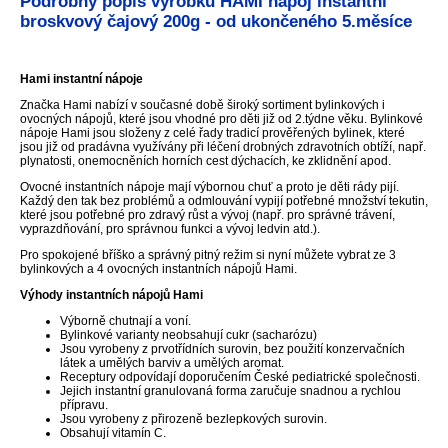
Podrobný popis výrobku HAMI nápoj instantní
broskvový čajový 200g - od ukončeného 5.měsíce
Hami instantní nápoje
Značka Hami nabízí v současné době široký sortiment bylinkových i
ovocných nápojů, které jsou vhodné pro děti již od 2.týdne věku. Bylinkové
nápoje Hami jsou složeny z celé řady tradicí prověřených bylinek, které
jsou již od pradávna využívány při léčení drobných zdravotních obtíží, např.
plynatosti, onemocněních horních cest dýchacích, ke zklidnění apod.
Ovocné instantních nápoje mají výbornou chuť a proto je děti rády pijí.
Každý den tak bez problémů a odmlouvání vypijí potřebné množství tekutin,
které jsou potřebné pro zdravý růst a vývoj (např. pro správné trávení,
vyprazdňování, pro správnou funkci a vývoj ledvin atd.).
Pro spokojené bříško a správný pitný režim si nyní můžete vybrat ze 3
bylinkových a 4 ovocných instantních nápojů Hami.
Výhody instantních nápojů Hami
Výborně chutnají a voní.
Bylinkové varianty neobsahují cukr (sacharózu)
Jsou vyrobeny z prvotřídních surovin, bez použití konzervačních
látek a umělých barviv a umělých aromat.
Receptury odpovídají doporučením České pediatrické společnosti.
Jejich instantní granulovaná forma zaručuje snadnou a rychlou
přípravu.
Jsou vyrobeny z přirozeně bezlepkových surovin.
Obsahují vitamín C.