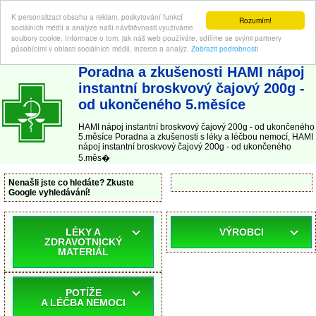
K personalizaci obsahu a reklam, poskytování funkcí
Rozumím!
sociálních médií a analýze naší návštěvnosti využíváme
soubory cookie. Informace o tom, jak náš web používáte, sdílíme se svými partnery
působícími v oblasti sociálních médií, inzerce a analýz.
Zobrazit podrobnosti
ABC-LEKARNA.cz
| Poradna a zkušenosti s léky a léčbou nemocí
Poradna a zkušenosti HAMI nápoj
instantní broskvový čajový 200g -
od ukončeného 5.měsíce
HAMI nápoj instantní broskvový čajový 200g - od ukončeného
5.měsíce Poradna a zkušenosti s léky a léčbou nemocí, HAMI
nápoj instantní broskvový čajový 200g - od ukončeného
5.měs�
Nenašli jste co hledáte? Zkuste
Google vyhledávání!
LÉKY A
VÝROBCI
ZDRAVOTNICKÝ
MATERIÁL
POTÍŽE
A LÉČBA NEMOCI