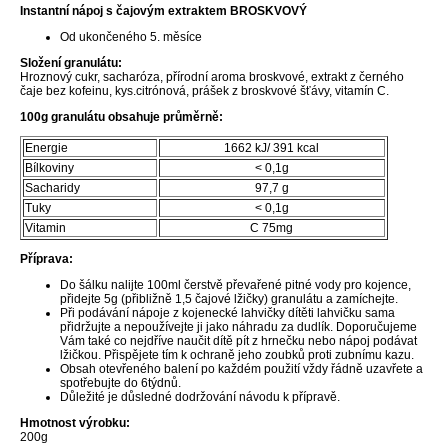
Instantní nápoj s čajovým extraktem BROSKVOVÝ
Od ukončeného 5. měsíce
Složení granulátu:
Hroznový cukr, sacharóza, přírodní aroma broskvové, extrakt z černého
čaje bez kofeinu, kys.citrónová, prášek z broskvové šťávy, vitamín C.
100g granulátu obsahuje průměrně:
Energie
1662 kJ/ 391 kcal
Bílkoviny
< 0,1g
Sacharidy
97,7 g
Tuky
< 0,1g
Vitamin
C 75mg
Příprava:
Do šálku nalijte 100ml čerstvě převařené pitné vody pro kojence,
přidejte 5g (přibližně 1,5 čajové lžičky) granulátu a zamíchejte.
Při podávání nápoje z kojenecké lahvičky dítěti lahvičku sama
přidržujte a nepoužívejte ji jako náhradu za dudlík. Doporučujeme
Vám také co nejdříve naučit dítě pít z hrnečku nebo nápoj podávat
lžičkou. Přispějete tím k ochraně jeho zoubků proti zubnímu kazu.
Obsah otevřeného balení po každém použití vždy řádně uzavřete a
spotřebujte do 6týdnů.
Důležité je důsledné dodržování návodu k přípravě.
Hmotnost výrobku:
200g