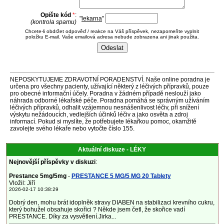
Opište kód
*
:
"
lekarna
"
(kontrola spamu)
Chcete-li obdržet odpověď / reakce na Váš příspěvek, nezapomeňte vyplnit
položku E-mail. Vaše emailová adresa nebude zobrazena ani jinak použita.
NEPOSKYTUJEME ZDRAVOTNÍ PORADENSTVÍ. Naše online poradna je
určena pro všechny pacienty, užívající některý z léčivých přípravků, pouze
pro obecné informační účely. Poradna v žádném případě neslouží jako
náhrada odborné lékařské péče. Poradna pomáhá se správným užíváním
léčivých přípravků, odhalit vzájemnou nesnášenlivost léčiv, při snížení
výskytu nežádoucích, vedlejších účinků léčiv a jako osvěta a zdroj
informací. Pokud si myslíte, že potřebujete lékařkou pomoc, okamžitě
zavolejte svého lékaře nebo vytočte číslo 155.
Aktuální diskuze - LÉKY
Nejnovější příspěvky v diskuzi
:
Prestance 5mg/5mg
-
PRESTANCE 5 MG/5 MG 20 Tablety
Vložil: Jiří
2026-02-17 10:38:29
Dobrý den, mohu brát idoplněk stravy DIABEN na stabilizaci krevního cukru,
který bohužel obsahuje skořici ? Někde jsem četl, že skořice vadí
PRESTANCE. Díky za vysvětlení.Jirka...