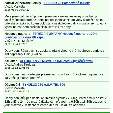
Zaldiar 20 neblahe ucinky
-
ZALDIAR 20 Potahované tablety
Vložil: Markéta
2026-01-08 05:23:22
Měla jsem Zaldiar 20 po něm jsem mela akorát těstoviny s míchaných
vajíčky šunkou parmezanem, po tem jsem vlezla do vany okamžitě se mi
udělala vyrážka od kolen dolů která neskutečně pálila musela jsem z vany
vylest bolesti sem brečela cítila jsem jak mi nohy...
Houbove quarteto
-
TEREZIA COMPANY Houbové quarteto 100%
houbový přípravek 60 kapslí
Vložil: Katka Mašková
2025-11-24 17:28:12
Dobrý den, Ráda bych se zeptala, zda je vhodné brát houbove quarteto s
antidepresivy. Děkuji velice ...
Afluditen
-
AFLUDITEN 25 MG/ML 5X1ML/25MG Injekční roztok
Vložil: Andrea Krulová
2025-11-12 12:05:01
Dobrý den můžu vědět jak přesně vám zničil život ? Protože mojí mamce
taky,děkuji moc za odpověď ...
Dávkování
-
SYNULOX 250 A.U.V. TBL 500
Vložil: Markéta
2025-11-02 16:45:21
Dobrý den, můj pes dostal antibiotika Synulox 250mg. První dávku dostal v
12h další v 24h. Je možné dávkování převést na 6:30h a 18:30h bezpečné
jednorázově? Jestezbere večer Medrol. Děkuji za odpověď....