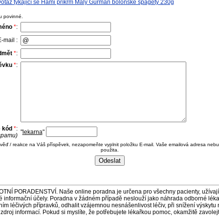
otaz týkající se Hami příkrm Malý Gurmán boloňské špagety 230g
u povinné.
méno
*
:
-mail :
dmět
*
:
pěvku
*
:
e kód
*
:
"
lekarna
"
 spamu)
ověď / reakce na Váš příspěvek, nezapomeňte vyplnit položku E-mail. Vaše emailová adresa nebu
použita.
ORADENSTVÍ. Naše online poradna je určena pro všechny pacienty, užívající 
é informační účely. Poradna v žádném případě neslouží jako náhrada odborné lék
 léčivých přípravků, odhalit vzájemnou nesnášenlivost léčiv, při snížení výskytu 
a zdroj informací. Pokud si myslíte, že potřebujete lékařkou pomoc, okamžitě zavole