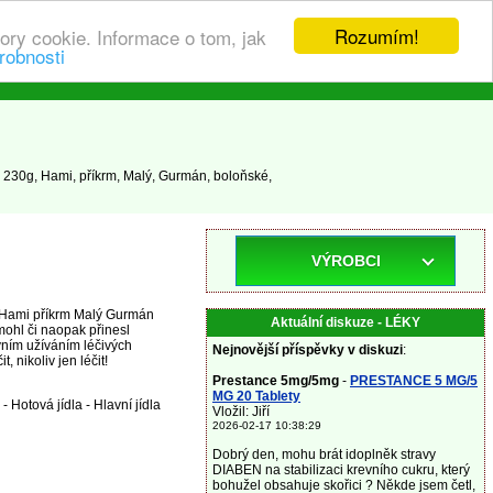
Rozumím!
ory cookie. Informace o tom, jak
robnosti
230g, Hami, příkrm, Malý, Gurmán, boloňské,
VÝROBCI
y Hami příkrm Malý Gurmán
Aktuální diskuze - LÉKY
ohl či naopak přinesl
vním užíváním léčivých
Nejnovější příspěvky v diskuzi
:
 nikoliv jen léčit!
Prestance 5mg/5mg
-
PRESTANCE 5 MG/5
MG 20 Tablety
 Hotová jídla - Hlavní jídla
Vložil: Jiří
2026-02-17 10:38:29
Dobrý den, mohu brát idoplněk stravy
DIABEN na stabilizaci krevního cukru, který
bohužel obsahuje skořici ? Někde jsem četl,