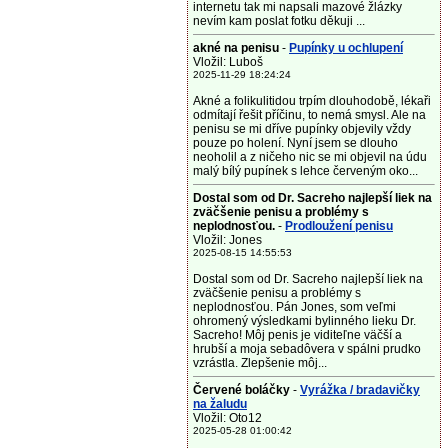
internetu tak mi napsali mazové žlázky
nevím kam poslat fotku děkuji ...
akné na penisu
-
Pupínky u ochlupení
Vložil: Luboš
2025-11-29 18:24:24
Akné a folikulitidou trpím dlouhodobě, lékaři
odmítají řešit příčinu, to nemá smysl. Ale na
penisu se mi dříve pupínky objevily vždy
pouze po holení. Nyní jsem se dlouho
neoholil a z ničeho nic se mi objevil na údu
malý bílý pupínek s lehce červeným oko...
Dostal som od Dr. Sacreho najlepší liek na
zväčšenie penisu a problémy s
neplodnosťou.
-
Prodloužení penisu
Vložil: Jones
2025-08-15 14:55:53
Dostal som od Dr. Sacreho najlepší liek na
zväčšenie penisu a problémy s
neplodnosťou. Pán Jones, som veľmi
ohromený výsledkami bylinného lieku Dr.
Sacreho! Môj penis je viditeľne väčší a
hrubší a moja sebadôvera v spálni prudko
vzrástla. Zlepšenie môj...
Červené boláčky
-
Vyrážka / bradavičky
na žaludu
Vložil: Oto12
2025-05-28 01:00:42