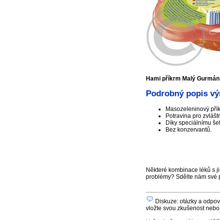
Hami příkrm Malý Gurmán
Podrobný popis vý
Masozeleninový přík
Potravina pro zvláštn
Díky speciálnímu šet
Bez konzervantů.
Některé kombinace léků s ji
problémy? Sdělte nám své 
Diskuze: otázky a odpov
vložte svou zkušenost nebo 