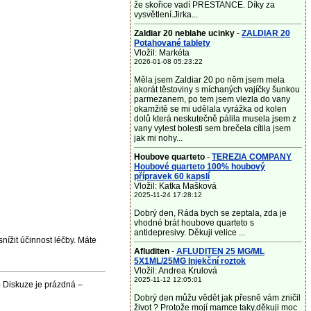
že skořice vadí PRESTANCE. Díky za
vysvětlení.Jirka...
Zaldiar 20 neblahe ucinky
-
ZALDIAR 20
Potahované tablety
Vložil: Markéta
2026-01-08 05:23:22
Měla jsem Zaldiar 20 po něm jsem mela
akorát těstoviny s míchaných vajíčky šunkou
parmezanem, po tem jsem vlezla do vany
okamžitě se mi udělala vyrážka od kolen
dolů která neskutečně pálila musela jsem z
vany vylest bolesti sem brečela cítila jsem
jak mi nohy...
Houbove quarteto
-
TEREZIA COMPANY
Houbové quarteto 100% houbový
přípravek 60 kapslí
Vložil: Katka Mašková
2025-11-24 17:28:12
Dobrý den, Ráda bych se zeptala, zda je
vhodné brát houbove quarteto s
antidepresivy. Děkuji velice ...
nížit účinnost léčby. Máte
Afluditen
-
AFLUDITEN 25 MG/ML
5X1ML/25MG Injekční roztok
Vložil: Andrea Krulová
2025-11-12 12:05:01
 Diskuze je prázdná –
Dobrý den můžu vědět jak přesně vám zničil
život ? Protože mojí mamce taky,děkuji moc