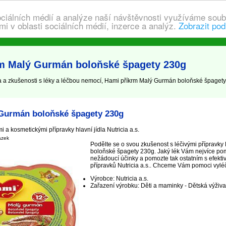
ociálních médií a analýze naší návštěvnosti využíváme soub
i v oblasti sociálních médií, inzerce a analýz.
Zobrazit pod
rm Malý Gurmán boloňské špagety 230g
 zkušenosti s léky a léčbou nemocí, Hami příkrm Malý Gurmán boloňské špagety 
Gurmán boloňské špagety 230g
 a kosmetickými přípravky hlavní jídla Nutricia a.s.
ázek
Podělte se o svou zkušenost s léčivými přípravk
boloňské špagety 230g. Jaký lék Vám nejvíce pom
nežádoucí účinky a pomozte tak ostatním s efekti
přípravků Nutricia a.s.. Chceme Vám pomoci vyléčit,
Výrobce: Nutricia a.s.
Zařazení výrobku: Děti a maminky - Dětská výživa -