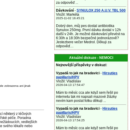
za odpověď ...
Dávkování
-
SYNULOX 250 A.U.V. TBL 500
Vložil: Markéta
2025-11-02 16:45:21
Dobrý den, můj pes dostal antibiotika
Synulox 250mg. První dávku dostal v 12h
další v 24h. Je možné dávkování převést na
6:30h a 18:30h bezpečné jednorázově?
Jestezbere večer Medrol. Děkuji za
odpověď....
Aktuální diskuze - NEMOCI
Nejnovější příspěvky v diskuzi
:
Vypadá to jak na bradavici
-
Hirsuties
papillaris/HPV
Vložil: Vladislav
2026-04-13 17:54:47
de zobrazena ani jinak
Mám to měsíc cca ale když sem řešil po
internetu tak mi napsali mazové žlázky
nevím kam poslat fotku děkuji ...
Vypadá to jak na bradavici
-
Hirsuties
papillaris/HPV
některý z léčivých
Vložil: Vladislav
ařské péče. Poradna
2026-04-13 17:54:25
nežádoucích, vedlejších
jte svého lékaře nebo
Mám to měsíc cca ale když sem řešil po