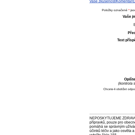
Vaše zkušenost/Komentář/D
Položky označené
*
jso
Vaše j
E
Pře
Text přís
Opišt
(kontrola
Chcete-li obdržet odp
NEPOSKYTUJEME ZDRAVOTNÍ P
přípravků, pouze pro obecn
pomáhá se správným užíváním
účinků léčiv a jako osvěta 