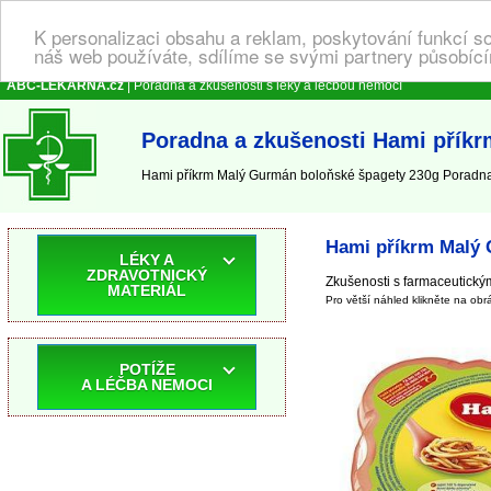
K personalizaci obsahu a reklam, poskytování funkcí s
náš web používáte, sdílíme se svými partnery působícím
ABC-LEKARNA.cz
| Poradna a zkušenosti s léky a léčbou nemocí
Poradna a zkušenosti Hami přík
Hami příkrm Malý Gurmán boloňské špagety 230g Poradna a
Hami příkrm Malý 
LÉKY A
ZDRAVOTNICKÝ
Zkušenosti s farmaceutickými
MATERIÁL
Pro větší náhled klikněte na obr
POTÍŽE
A LÉČBA NEMOCI