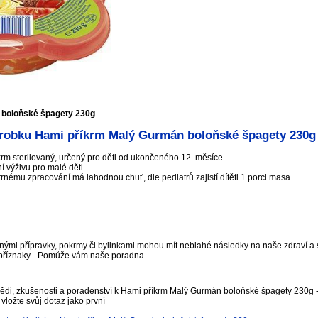
 boloňské špagety 230g
robku Hami příkrm Malý Gurmán boloňské špagety 230g
rm sterilovaný, určený pro děti od ukončeného 12. měsíce.
í výživu pro malé děti.
rnému zpracování má lahodnou chuť, dle pediatrů zajistí dítěti 1 porci masa.
nými přípravky, pokrmy či bylinkami mohou mít neblahé následky na naše zdraví a s
příznaky - Pomůže vám naše poradna.
ědi, zkušenosti a poradenství k Hami příkrm Malý Gurmán boloňské špagety 230g -
vložte svůj dotaz jako první