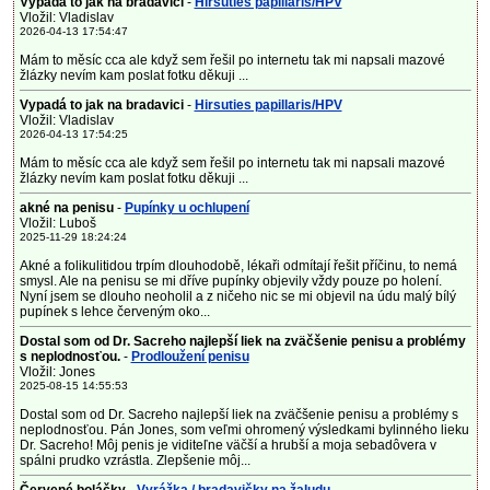
Vypadá to jak na bradavici
-
Hirsuties papillaris/HPV
Vložil: Vladislav
2026-04-13 17:54:47
Mám to měsíc cca ale když sem řešil po internetu tak mi napsali mazové
žlázky nevím kam poslat fotku děkuji ...
Vypadá to jak na bradavici
-
Hirsuties papillaris/HPV
Vložil: Vladislav
2026-04-13 17:54:25
Mám to měsíc cca ale když sem řešil po internetu tak mi napsali mazové
žlázky nevím kam poslat fotku děkuji ...
akné na penisu
-
Pupínky u ochlupení
Vložil: Luboš
2025-11-29 18:24:24
Akné a folikulitidou trpím dlouhodobě, lékaři odmítají řešit příčinu, to nemá
smysl. Ale na penisu se mi dříve pupínky objevily vždy pouze po holení.
Nyní jsem se dlouho neoholil a z ničeho nic se mi objevil na údu malý bílý
pupínek s lehce červeným oko...
Dostal som od Dr. Sacreho najlepší liek na zväčšenie penisu a problémy
s neplodnosťou.
-
Prodloužení penisu
Vložil: Jones
2025-08-15 14:55:53
Dostal som od Dr. Sacreho najlepší liek na zväčšenie penisu a problémy s
neplodnosťou. Pán Jones, som veľmi ohromený výsledkami bylinného lieku
Dr. Sacreho! Môj penis je viditeľne väčší a hrubší a moja sebadôvera v
spálni prudko vzrástla. Zlepšenie môj...