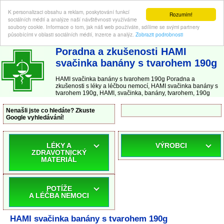
K personalizaci obsahu a reklam, poskytování funkcí
Rozumím!
sociálních médií a analýze naší návštěvnosti využíváme
soubory cookie. Informace o tom, jak náš web používáte, sdílíme se svými partnery
působícími v oblasti sociálních médií, inzerce a analýz.
Zobrazit podrobnosti
ABC-LEKARNA.cz
| Poradna a zkušenosti s léky a léčbou nemocí
Poradna a zkušenosti HAMI
svačinka banány s tvarohem 190g
HAMI svačinka banány s tvarohem 190g Poradna a
zkušenosti s léky a léčbou nemocí, HAMI svačinka banány s
tvarohem 190g, HAMI, svačinka, banány, tvarohem, 190g
Nenašli jste co hledáte? Zkuste
Google vyhledávání!
LÉKY A
VÝROBCI
ZDRAVOTNICKÝ
MATERIÁL
POTÍŽE
A LÉČBA NEMOCI
HAMI svačinka banány s tvarohem 190g