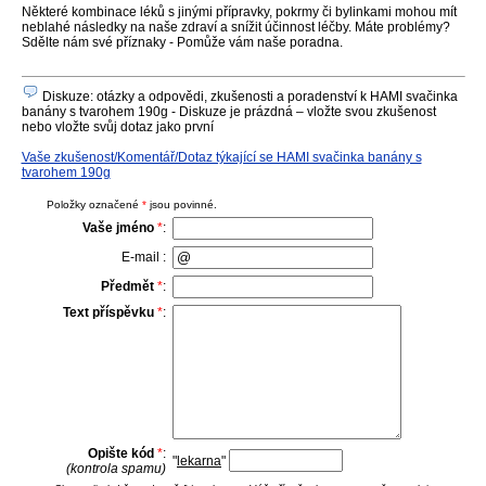
Některé kombinace léků s jinými přípravky, pokrmy či bylinkami mohou mít
neblahé následky na naše zdraví a snížit účinnost léčby. Máte problémy?
Sdělte nám své příznaky - Pomůže vám naše poradna.
Diskuze: otázky a odpovědi, zkušenosti a poradenství k HAMI svačinka
banány s tvarohem 190g - Diskuze je prázdná – vložte svou zkušenost
nebo vložte svůj dotaz jako první
Vaše zkušenost/Komentář/Dotaz týkající se HAMI svačinka banány s
tvarohem 190g
Položky označené
*
jsou povinné.
Vaše jméno
*
:
E-mail :
Předmět
*
:
Text příspěvku
*
:
Opište kód
*
:
"
lekarna
"
(kontrola spamu)