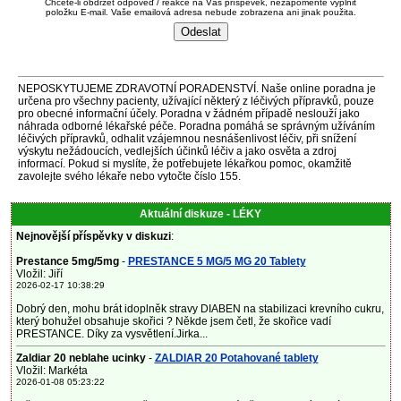
Chcete-li obdržet odpověď / reakce na Váš příspěvek, nezapomeňte vyplnit
položku E-mail. Vaše emailová adresa nebude zobrazena ani jinak použita.
NEPOSKYTUJEME ZDRAVOTNÍ PORADENSTVÍ. Naše online poradna je
určena pro všechny pacienty, užívající některý z léčivých přípravků, pouze
pro obecné informační účely. Poradna v žádném případě neslouží jako
náhrada odborné lékařské péče. Poradna pomáhá se správným užíváním
léčivých přípravků, odhalit vzájemnou nesnášenlivost léčiv, při snížení
výskytu nežádoucích, vedlejších účinků léčiv a jako osvěta a zdroj
informací. Pokud si myslíte, že potřebujete lékařkou pomoc, okamžitě
zavolejte svého lékaře nebo vytočte číslo 155.
Aktuální diskuze - LÉKY
Nejnovější příspěvky v diskuzi
:
Prestance 5mg/5mg
-
PRESTANCE 5 MG/5 MG 20 Tablety
Vložil: Jiří
2026-02-17 10:38:29
Dobrý den, mohu brát idoplněk stravy DIABEN na stabilizaci krevního cukru,
který bohužel obsahuje skořici ? Někde jsem četl, že skořice vadí
PRESTANCE. Díky za vysvětlení.Jirka...
Zaldiar 20 neblahe ucinky
-
ZALDIAR 20 Potahované tablety
Vložil: Markéta
2026-01-08 05:23:22