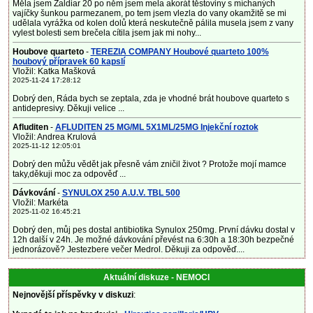
Měla jsem Zaldiar 20 po něm jsem mela akorát těstoviny s míchaných
vajíčky šunkou parmezanem, po tem jsem vlezla do vany okamžitě se mi
udělala vyrážka od kolen dolů která neskutečně pálila musela jsem z vany
vylest bolesti sem brečela cítila jsem jak mi nohy...
Houbove quarteto
-
TEREZIA COMPANY Houbové quarteto 100%
houbový přípravek 60 kapslí
Vložil: Katka Mašková
2025-11-24 17:28:12
Dobrý den, Ráda bych se zeptala, zda je vhodné brát houbove quarteto s
antidepresivy. Děkuji velice ...
Afluditen
-
AFLUDITEN 25 MG/ML 5X1ML/25MG Injekční roztok
Vložil: Andrea Krulová
2025-11-12 12:05:01
Dobrý den můžu vědět jak přesně vám zničil život ? Protože mojí mamce
taky,děkuji moc za odpověď ...
Dávkování
-
SYNULOX 250 A.U.V. TBL 500
Vložil: Markéta
2025-11-02 16:45:21
Dobrý den, můj pes dostal antibiotika Synulox 250mg. První dávku dostal v
12h další v 24h. Je možné dávkování převést na 6:30h a 18:30h bezpečné
jednorázově? Jestezbere večer Medrol. Děkuji za odpověď....
Aktuální diskuze - NEMOCI
Nejnovější příspěvky v diskuzi
: