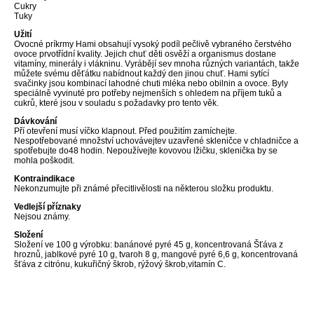
Cukry
Tuky
Užití
Ovocné príkrmy Hami obsahují vysoký podíl pečlivě vybraného čerstvého
ovoce prvotřídní kvality. Jejich chuť děti osvěží a organismus dostane
vitamíny, minerály i vlákninu. Vyrábějí sev mnoha různých variantách, takže
můžete svému děťátku nabídnout každý den jinou chuť. Hami sytící
svačinky jsou kombinací lahodné chuti mléka nebo obilnin a ovoce. Byly
speciálně vyvinuté pro potřeby nejmenších s ohledem na příjem tuků a
cukrů, které jsou v souladu s požadavky pro tento věk.
Dávkování
Pří otevření musí víčko klapnout. Před použitím zamíchejte.
Nespotřebované množství uchovávejtev uzavřené skleničce v chladničce a
spotřebujte do48 hodin. Nepoužívejte kovovou lžičku, sklenička by se
mohla poškodit.
Kontraindikace
Nekonzumujte při známé přecitlivělosti na některou složku produktu.
Vedlejší příznaky
Nejsou známy.
Složení
Složení ve 100 g výrobku: banánové pyré 45 g, koncentrovaná Šťáva z
hroznů, jablkové pyré 10 g, tvaroh 8 g, mangové pyré 6,6 g, koncentrovaná
šťáva z citrónu, kukuřičný škrob, rýžový škrob,vitamín C.