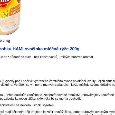
že 200g
robku HAMI svačinka mléčná rýže 200g
Je bez přidaného cukru, bez konzervantů, umělých barviv a aromat.
í vysoký podíl pečlivě vybraného čerstvého ovoce prvotřídní kvality. Jejich chuť d
i vlákninu. Vyrábějí se v mnoha různých variantách, takže můžete svému děťátku n
pnout. Před použitím zamíchejte. Nespotřebované množství uchovávejte v uzavřené 
používejte kovovou lžičku, sklenička by se mohla poškodit.
itlivělosti na některou složku výrobku.
teré mají děti nejraději. Nejlépe je začít první lžičkou, jednodruhovým ovocným pyr