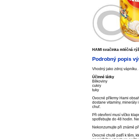
HAMI svačinka mléčná rý
Podrobný popis vý
Vhodný jako zdroj vápníku. 
Účinné látky
Bílkoviny
cukry
tuky
Ovocné příkrmy Hami obsahuj
dostane vitamíny, minerály 
chuť.
Při otevření musí víčko kla
spotřebujte do 48 hodin. Ne
Nekonzumujte při známé přec
Ovocné chutě patří k těm, k