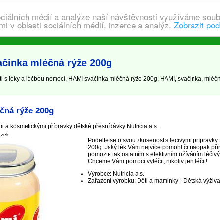
ociálních médií a analýze naší návštěvnosti využíváme soub
i v oblasti sociálních médií, inzerce a analýz.
Zobrazit pod
ačinka mléčná rýže 200g
 s léky a léčbou nemocí, HAMI svačinka mléčná rýže 200g, HAMI, svačinka, mléčn
čná rýže 200g
i a kosmetickými přípravky dětské přesnídávky Nutricia a.s.
ázek
Podělte se o svou zkušenost s léčivými přípravk
200g. Jaký lék Vám nejvíce pomohl či naopak při
pomozte tak ostatním s efektivním užíváním léčivýc
Chceme Vám pomoci vyléčit, nikoliv jen léčit!
Výrobce: Nutricia a.s.
Zařazení výrobku: Děti a maminky - Dětská výživa