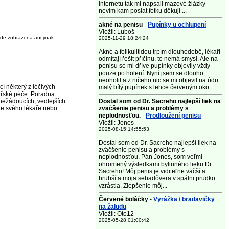
internetu tak mi napsali mazové žlázky
nevím kam poslat fotku děkuji ...
akné na penisu
-
Pupínky u ochlupení
Vložil: Luboš
de zobrazena ani jinak
2025-11-29 18:24:24
Akné a folikulitidou trpím dlouhodobě, lékaři
odmítají řešit příčinu, to nemá smysl. Ale na
penisu se mi dříve pupínky objevily vždy
pouze po holení. Nyní jsem se dlouho
neoholil a z ničeho nic se mi objevil na údu
některý z léčivých
malý bílý pupínek s lehce červeným oko...
ařské péče. Poradna
nežádoucích, vedlejších
Dostal som od Dr. Sacreho najlepší liek na
jte svého lékaře nebo
zväčšenie penisu a problémy s
neplodnosťou.
-
Prodloužení penisu
Vložil: Jones
2025-08-15 14:55:53
Dostal som od Dr. Sacreho najlepší liek na
zväčšenie penisu a problémy s
neplodnosťou. Pán Jones, som veľmi
ohromený výsledkami bylinného lieku Dr.
Sacreho! Môj penis je viditeľne väčší a
hrubší a moja sebadôvera v spálni prudko
vzrástla. Zlepšenie môj...
Červené boláčky
-
Vyrážka / bradavičky
na žaludu
Vložil: Oto12
2025-05-28 01:00:42