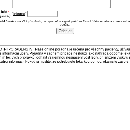
e kód
*
:
"
lekarna
"
 spamu)
ověď / reakce na Váš příspěvek, nezapomeňte vyplnit položku E-mail. Vaše emailová adresa nebu
použita.
ORADENSTVÍ. Naše online poradna je určena pro všechny pacienty, užívající 
é informační účely. Poradna v žádném případě neslouží jako náhrada odborné lék
 léčivých přípravků, odhalit vzájemnou nesnášenlivost léčiv, při snížení výskytu 
a zdroj informací. Pokud si myslíte, že potřebujete lékařkou pomoc, okamžitě zavole