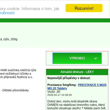
Rozumím!
ory cookie. Informace o tom, jak
robnosti
á, rýže, 200g
VÝROBCI
y HAMI svačinka mléčná rýže
Aktuální diskuze - LÉKY
nesl nežádoucí účinky a
h přípravků Nutricia a.s..
Nejnovější příspěvky v diskuzi
:
Prestance 5mg/5mg
-
PRESTANCE 5 MG/5
MG 20 Tablety
 - Dětské přesnídávky
Vložil: Jiří
2026-02-17 10:38:29
Dobrý den, mohu brát idoplněk stravy
DIABEN na stabilizaci krevního cukru, který
bohužel obsahuje skořici ? Někde jsem četl,