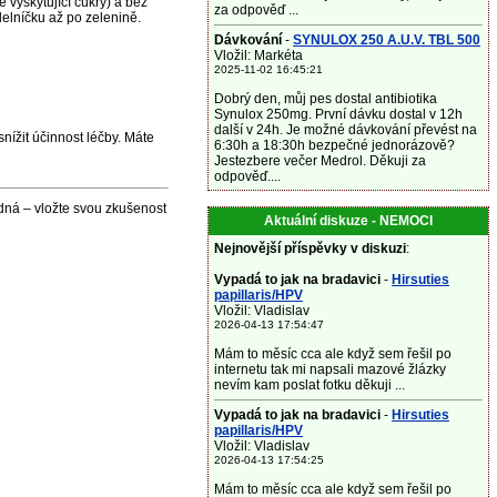
 vyskytující cukry) a bez
za odpověď ...
delníčku až po zelenině.
Dávkování
-
SYNULOX 250 A.U.V. TBL 500
Vložil: Markéta
2025-11-02 16:45:21
Dobrý den, můj pes dostal antibiotika
Synulox 250mg. První dávku dostal v 12h
další v 24h. Je možné dávkování převést na
nížit účinnost léčby. Máte
6:30h a 18:30h bezpečné jednorázově?
Jestezbere večer Medrol. Děkuji za
odpověď....
dná – vložte svou zkušenost
Aktuální diskuze - NEMOCI
Nejnovější příspěvky v diskuzi
:
Vypadá to jak na bradavici
-
Hirsuties
papillaris/HPV
Vložil: Vladislav
2026-04-13 17:54:47
Mám to měsíc cca ale když sem řešil po
internetu tak mi napsali mazové žlázky
nevím kam poslat fotku děkuji ...
Vypadá to jak na bradavici
-
Hirsuties
papillaris/HPV
Vložil: Vladislav
2026-04-13 17:54:25
Mám to měsíc cca ale když sem řešil po