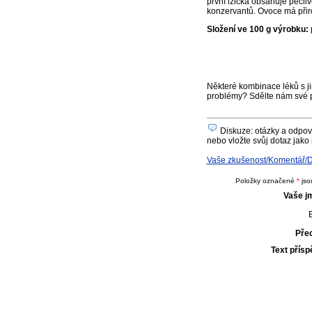
první lžička obsahuje pečli
konzervantů. Ovoce má přiro
Složení ve 100 g výrobku:
p
Některé kombinace léků s ji
problémy? Sdělte nám své 
Diskuze: otázky a odpově
nebo vložte svůj dotaz jako 
Vaše zkušenost/Komentář/Do
Položky označené
*
jso
Vaše j
E
Pře
Text přís