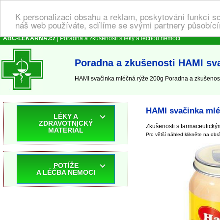
K personalizaci obsahu a reklam, poskytování funkcí s
náš web používáte, sdílíme se svými partnery působícím
ABC-LEKARNA.cz
| Poradna a zkušenosti s léky a léčbou nemocí
Poradna a zkušenosti HAMI sv
HAMI svačinka mléčná rýže 200g Poradna a zkušenosti
HAMI svačinka mlé
LÉKY A
ZDRAVOTNICKÝ
Zkušenosti s farmaceutickým
MATERIÁL
Pro větší náhled klikněte na obr
POTÍŽE
A LÉČBA NEMOCI