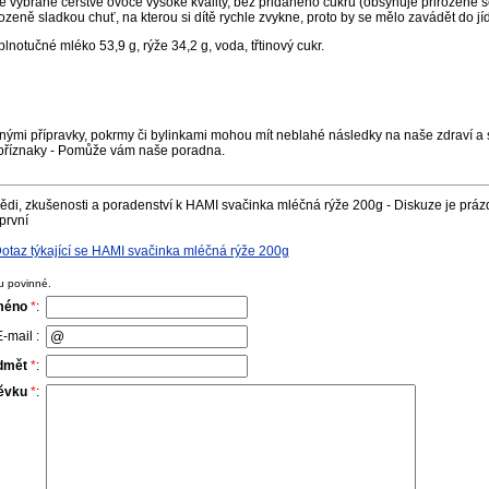
vě vybrané čerstvé ovoce vysoké kvality, bez přidaného cukru (obsyhuje přirozeně se
zeně sladkou chuť, na kterou si dítě rychle zvykne, proto by se mělo zavádět do jí
lnotučné mléko 53,9 g, rýže 34,2 g, voda, třtinový cukr.
nými přípravky, pokrmy či bylinkami mohou mít neblahé následky na naše zdraví a s
příznaky - Pomůže vám naše poradna.
di, zkušenosti a poradenství k HAMI svačinka mléčná rýže 200g - Diskuze je práz
první
taz týkající se HAMI svačinka mléčná rýže 200g
u povinné.
méno
*
:
-mail :
dmět
*
:
pěvku
*
: