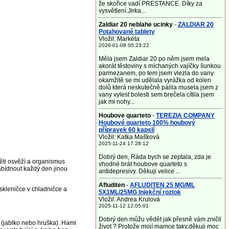
že skořice vadí PRESTANCE. Díky za
vysvětlení.Jirka...
Zaldiar 20 neblahe ucinky
-
ZALDIAR 20
Potahované tablety
Vložil: Markéta
2026-01-08 05:23:22
Měla jsem Zaldiar 20 po něm jsem mela
akorát těstoviny s míchaných vajíčky šunkou
parmezanem, po tem jsem vlezla do vany
okamžitě se mi udělala vyrážka od kolen
dolů která neskutečně pálila musela jsem z
vany vylest bolesti sem brečela cítila jsem
jak mi nohy...
Houbove quarteto
-
TEREZIA COMPANY
Houbové quarteto 100% houbový
přípravek 60 kapslí
Vložil: Katka Mašková
2025-11-24 17:28:12
Dobrý den, Ráda bych se zeptala, zda je
ěti osvěží a organismus
vhodné brát houbove quarteto s
abídnout každý den jinou
antidepresivy. Děkuji velice ...
Afluditen
-
AFLUDITEN 25 MG/ML
skleničce v chladničce a
5X1ML/25MG Injekční roztok
Vložil: Andrea Krulová
2025-11-12 12:05:01
Dobrý den můžu vědět jak přesně vám zničil
é (jablko nebo hruška). Hami
život ? Protože mojí mamce taky,děkuji moc