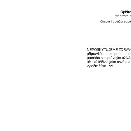
Opišt
(kontrola
Chcete-li obdržet odp
NEPOSKYTUJEME ZDRAVOTNÍ P
přípravků, pouze pro obecn
pomáhá se správným užíváním
účinků léčiv a jako osvěta 
vytočte číslo 155.