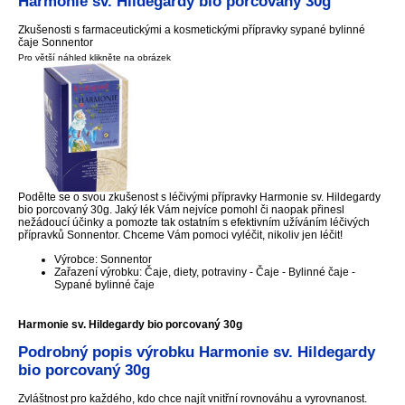
Harmonie sv. Hildegardy bio porcovaný 30g
Zkušenosti s farmaceutickými a kosmetickými přípravky sypané bylinné
čaje Sonnentor
Pro větší náhled klikněte na obrázek
Podělte se o svou zkušenost s léčivými přípravky Harmonie sv. Hildegardy
bio porcovaný 30g. Jaký lék Vám nejvíce pomohl či naopak přinesl
nežádoucí účinky a pomozte tak ostatním s efektivním užíváním léčivých
přípravků Sonnentor. Chceme Vám pomoci vyléčit, nikoliv jen léčit!
Výrobce: Sonnentor
Zařazení výrobku: Čaje, diety, potraviny - Čaje - Bylinné čaje -
Sypané bylinné čaje
Harmonie sv. Hildegardy bio porcovaný 30g
Podrobný popis výrobku Harmonie sv. Hildegardy
bio porcovaný 30g
Zvláštnost pro každého, kdo chce najít vnitřní rovnováhu a vyrovnanost.