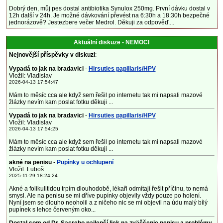
Dobrý den, můj pes dostal antibiotika Synulox 250mg. První dávku dostal v
12h další v 24h. Je možné dávkování převést na 6:30h a 18:30h bezpečné
jednorázově? Jestezbere večer Medrol. Děkuji za odpověď....
Aktuální diskuze - NEMOCI
Nejnovější příspěvky v diskuzi
:
Vypadá to jak na bradavici
-
Hirsuties papillaris/HPV
Vložil: Vladislav
2026-04-13 17:54:47
Mám to měsíc cca ale když sem řešil po internetu tak mi napsali mazové
žlázky nevím kam poslat fotku děkuji ...
Vypadá to jak na bradavici
-
Hirsuties papillaris/HPV
Vložil: Vladislav
2026-04-13 17:54:25
Mám to měsíc cca ale když sem řešil po internetu tak mi napsali mazové
žlázky nevím kam poslat fotku děkuji ...
akné na penisu
-
Pupínky u ochlupení
Vložil: Luboš
2025-11-29 18:24:24
Akné a folikulitidou trpím dlouhodobě, lékaři odmítají řešit příčinu, to nemá
smysl. Ale na penisu se mi dříve pupínky objevily vždy pouze po holení.
Nyní jsem se dlouho neoholil a z ničeho nic se mi objevil na údu malý bílý
pupínek s lehce červeným oko...