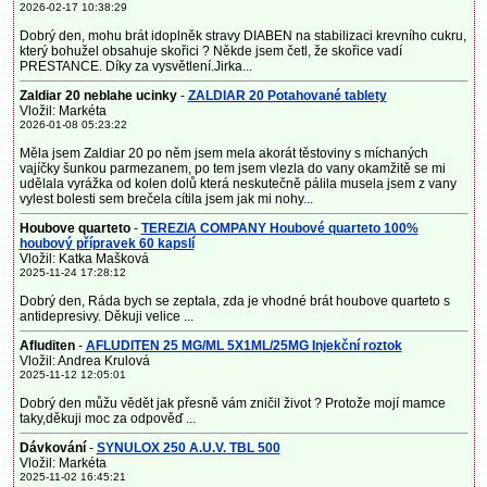
2026-02-17 10:38:29
Dobrý den, mohu brát idoplněk stravy DIABEN na stabilizaci krevního cukru,
který bohužel obsahuje skořici ? Někde jsem četl, že skořice vadí
PRESTANCE. Díky za vysvětlení.Jirka...
Zaldiar 20 neblahe ucinky
-
ZALDIAR 20 Potahované tablety
Vložil: Markéta
2026-01-08 05:23:22
Měla jsem Zaldiar 20 po něm jsem mela akorát těstoviny s míchaných
vajíčky šunkou parmezanem, po tem jsem vlezla do vany okamžitě se mi
udělala vyrážka od kolen dolů která neskutečně pálila musela jsem z vany
vylest bolesti sem brečela cítila jsem jak mi nohy...
Houbove quarteto
-
TEREZIA COMPANY Houbové quarteto 100%
houbový přípravek 60 kapslí
Vložil: Katka Mašková
2025-11-24 17:28:12
Dobrý den, Ráda bych se zeptala, zda je vhodné brát houbove quarteto s
antidepresivy. Děkuji velice ...
Afluditen
-
AFLUDITEN 25 MG/ML 5X1ML/25MG Injekční roztok
Vložil: Andrea Krulová
2025-11-12 12:05:01
Dobrý den můžu vědět jak přesně vám zničil život ? Protože mojí mamce
taky,děkuji moc za odpověď ...
Dávkování
-
SYNULOX 250 A.U.V. TBL 500
Vložil: Markéta
2025-11-02 16:45:21