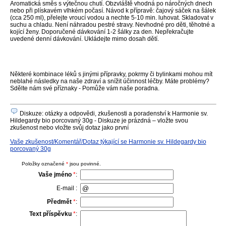
Aromatická směs s výtečnou chutí. Obzvláště vhodná po náročných dnech
nebo při plískavém vlhkém počasí. Návod k přípravě: čajový sáček na šálek
(cca 250 ml), přelejte vroucí vodou a nechte 5-10 min. luhovat. Skladovat v
suchu a chladu. Není náhradou pestré stravy. Nevhodné pro děti, těhotné a
kojící ženy. Doporučené dávkování 1-2 šálky za den. Nepřekračujte
uvedené denní dávkování. Ukládejte mimo dosah dětí.
Některé kombinace léků s jinými přípravky, pokrmy či bylinkami mohou mít
neblahé následky na naše zdraví a snížit účinnost léčby. Máte problémy?
Sdělte nám své příznaky - Pomůže vám naše poradna.
Diskuze: otázky a odpovědi, zkušenosti a poradenství k Harmonie sv.
Hildegardy bio porcovaný 30g - Diskuze je prázdná – vložte svou
zkušenost nebo vložte svůj dotaz jako první
Vaše zkušenost/Komentář/Dotaz týkající se Harmonie sv. Hildegardy bio
porcovaný 30g
Položky označené
*
jsou povinné.
Vaše jméno
*
:
E-mail :
Předmět
*
:
Text příspěvku
*
: