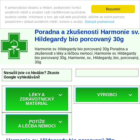
K personalizaci obsahu a reklam, poskytování funkcí
Rozumím!
sociálních médií a analýze naší návštěvnosti využíváme
soubory cookie. Informace o tom, jak náš web používáte, sdílíme se svými partnery
působícími v oblasti sociálních médií, inzerce a analýz.
Zobrazit podrobnosti
ABC-LEKARNA.cz
| Poradna a zkušenosti s léky a léčbou nemocí
Poradna a zkušenosti Harmonie sv.
Hildegardy bio porcovaný 30g
Harmonie sv. Hildegardy bio porcovaný 30g Poradna a
zkušenosti s léky a léčbou nemocí, Harmonie sv. Hildegardy
bio porcovaný 30g, Harmonie, sv., Hildegardy, bio, porcovaný,
30g
Nenašli jste co hledáte? Zkuste
Google vyhledávání!
LÉKY A
VÝROBCI
ZDRAVOTNICKÝ
MATERIÁL
POTÍŽE
A LÉČBA NEMOCI