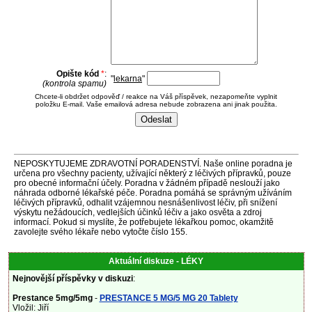
Opište kód
*
:
"
lekarna
"
(kontrola spamu)
Chcete-li obdržet odpověď / reakce na Váš příspěvek, nezapomeňte vyplnit
položku E-mail. Vaše emailová adresa nebude zobrazena ani jinak použita.
NEPOSKYTUJEME ZDRAVOTNÍ PORADENSTVÍ. Naše online poradna je
určena pro všechny pacienty, užívající některý z léčivých přípravků, pouze
pro obecné informační účely. Poradna v žádném případě neslouží jako
náhrada odborné lékařské péče. Poradna pomáhá se správným užíváním
léčivých přípravků, odhalit vzájemnou nesnášenlivost léčiv, při snížení
výskytu nežádoucích, vedlejších účinků léčiv a jako osvěta a zdroj
informací. Pokud si myslíte, že potřebujete lékařkou pomoc, okamžitě
zavolejte svého lékaře nebo vytočte číslo 155.
Aktuální diskuze - LÉKY
Nejnovější příspěvky v diskuzi
:
Prestance 5mg/5mg
-
PRESTANCE 5 MG/5 MG 20 Tablety
Vložil: Jiří