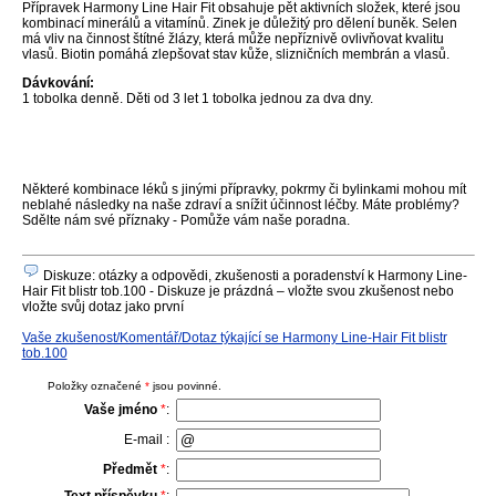
Přípravek Harmony Line Hair Fit obsahuje pět aktivních složek, které jsou
kombinací minerálů a vitamínů. Zinek je důležitý pro dělení buněk. Selen
má vliv na činnost štítné žlázy, která může nepříznivě ovlivňovat kvalitu
vlasů. Biotin pomáhá zlepšovat stav kůže, slizničních membrán a vlasů.
Dávkování:
1 tobolka denně. Děti od 3 let 1 tobolka jednou za dva dny.
Některé kombinace léků s jinými přípravky, pokrmy či bylinkami mohou mít
neblahé následky na naše zdraví a snížit účinnost léčby. Máte problémy?
Sdělte nám své příznaky - Pomůže vám naše poradna.
Diskuze: otázky a odpovědi, zkušenosti a poradenství k Harmony Line-
Hair Fit blistr tob.100 - Diskuze je prázdná – vložte svou zkušenost nebo
vložte svůj dotaz jako první
Vaše zkušenost/Komentář/Dotaz týkající se Harmony Line-Hair Fit blistr
tob.100
Položky označené
*
jsou povinné.
Vaše jméno
*
:
E-mail :
Předmět
*
: