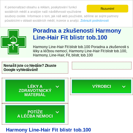
K personalizaci obsahu a reklam, poskytování funkcí
Rozumím!
sociálních médií a analýze naší návštěvnosti využíváme
soubory cookie. Informace o tom, jak náš web používáte, sdílíme se svými partnery
působícími v oblasti sociálních médií, inzerce a analýz.
Zobrazit podrobnosti
ABC-LEKARNA.cz
| Poradna a zkušenosti s léky a léčbou nemocí
Poradna a zkušenosti Harmony
Line-Hair Fit blistr tob.100
Harmony Line-Hair Fit blistr tob.100 Poradna a zkušenosti s
léky a léčbou nemocí, Harmony Line-Hair Fit blistr tob.100,
Harmony, Line-Hair, Fit, blistr, tob.100
Nenašli jste co hledáte? Zkuste
Google vyhledávání!
LÉKY A
VÝROBCI
ZDRAVOTNICKÝ
MATERIÁL
POTÍŽE
A LÉČBA NEMOCI
Harmony Line-Hair Fit blistr tob.100