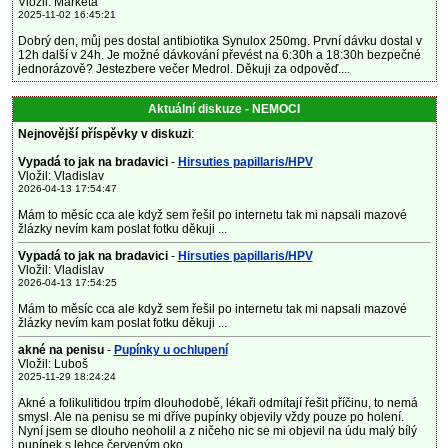
Vložil: Markéta
2025-11-02 16:45:21
Dobrý den, můj pes dostal antibiotika Synulox 250mg. První dávku dostal v
12h další v 24h. Je možné dávkování převést na 6:30h a 18:30h bezpečné
jednorázově? Jestezbere večer Medrol. Děkuji za odpověď....
Aktuální diskuze - NEMOCI
Nejnovější příspěvky v diskuzi
:
Vypadá to jak na bradavici
-
Hirsuties papillaris/HPV
Vložil: Vladislav
2026-04-13 17:54:47
Mám to měsíc cca ale když sem řešil po internetu tak mi napsali mazové
žlázky nevím kam poslat fotku děkuji ...
Vypadá to jak na bradavici
-
Hirsuties papillaris/HPV
Vložil: Vladislav
2026-04-13 17:54:25
Mám to měsíc cca ale když sem řešil po internetu tak mi napsali mazové
žlázky nevím kam poslat fotku děkuji ...
akné na penisu
-
Pupínky u ochlupení
Vložil: Luboš
2025-11-29 18:24:24
Akné a folikulitidou trpím dlouhodobě, lékaři odmítají řešit příčinu, to nemá
smysl. Ale na penisu se mi dříve pupínky objevily vždy pouze po holení.
Nyní jsem se dlouho neoholil a z ničeho nic se mi objevil na údu malý bílý
pupínek s lehce červeným oko...