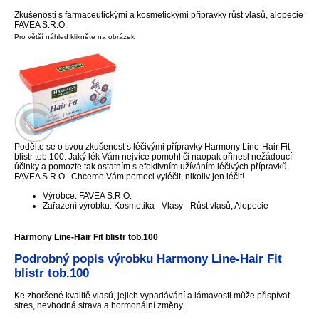
Zkušenosti s farmaceutickými a kosmetickými přípravky růst vlasů, alopecie
FAVEA S.R.O.
Pro větší náhled klikněte na obrázek
Podělte se o svou zkušenost s léčivými přípravky Harmony Line-Hair Fit
blistr tob.100. Jaký lék Vám nejvíce pomohl či naopak přinesl nežádoucí
účinky a pomozte tak ostatním s efektivním užíváním léčivých přípravků
FAVEA S.R.O.. Chceme Vám pomoci vyléčit, nikoliv jen léčit!
Výrobce: FAVEA S.R.O.
Zařazení výrobku: Kosmetika - Vlasy - Růst vlasů, Alopecie
Harmony Line-Hair Fit blistr tob.100
Podrobný popis výrobku Harmony Line-Hair Fit
blistr tob.100
Ke zhoršené kvalitě vlasů, jejich vypadávání a lámavosti může přispívat
stres, nevhodná strava a hormonální změny.