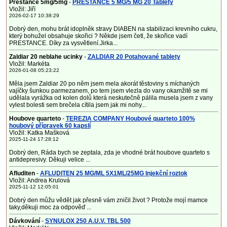
Prestance 5mg/5mg
-
PRESTANCE 5 MG/5 MG 20 Tablety
Vložil: Jiří
2026-02-17 10:38:29
Dobrý den, mohu brát idoplněk stravy DIABEN na stabilizaci krevního cukru,
který bohužel obsahuje skořici ? Někde jsem četl, že skořice vadí
PRESTANCE. Díky za vysvětlení.Jirka...
Zaldiar 20 neblahe ucinky
-
ZALDIAR 20 Potahované tablety
Vložil: Markéta
2026-01-08 05:23:22
Měla jsem Zaldiar 20 po něm jsem mela akorát těstoviny s míchaných
vajíčky šunkou parmezanem, po tem jsem vlezla do vany okamžitě se mi
udělala vyrážka od kolen dolů která neskutečně pálila musela jsem z vany
vylest bolesti sem brečela cítila jsem jak mi nohy...
Houbove quarteto
-
TEREZIA COMPANY Houbové quarteto 100%
houbový přípravek 60 kapslí
Vložil: Katka Mašková
2025-11-24 17:28:12
Dobrý den, Ráda bych se zeptala, zda je vhodné brát houbove quarteto s
antidepresivy. Děkuji velice ...
Afluditen
-
AFLUDITEN 25 MG/ML 5X1ML/25MG Injekční roztok
Vložil: Andrea Krulová
2025-11-12 12:05:01
Dobrý den můžu vědět jak přesně vám zničil život ? Protože mojí mamce
taky,děkuji moc za odpověď ...
Dávkování
-
SYNULOX 250 A.U.V. TBL 500