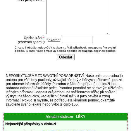
Text příspěvku
*
:
Opište kód
*
:
"
lekarna
"
(kontrola spamu)
Chcete-li obdržet odpověď / reakce na Váš příspěvek, nezapomeňte vyplnit
položku E-mail. Vaše emailová adresa nebude zobrazena ani jinak použita.
NEPOSKYTUJEME ZDRAVOTNÍ PORADENSTVÍ. Naše online poradna je
určena pro všechny pacienty, užívající některý z léčivých přípravků, pouze
pro obecné informační účely. Poradna v žádném případě neslouží jako
náhrada odborné lékařské péče. Poradna pomáhá se správným užíváním
léčivých přípravků, odhalit vzájemnou nesnášenlivost léčiv, při snížení
výskytu nežádoucích, vedlejších účinků léčiv a jako osvěta a zdroj
informací. Pokud si myslíte, že potřebujete lékařkou pomoc, okamžitě
zavolejte svého lékaře nebo vytočte číslo 155.
Aktuální diskuze - LÉKY
Nejnovější příspěvky v diskuzi
: