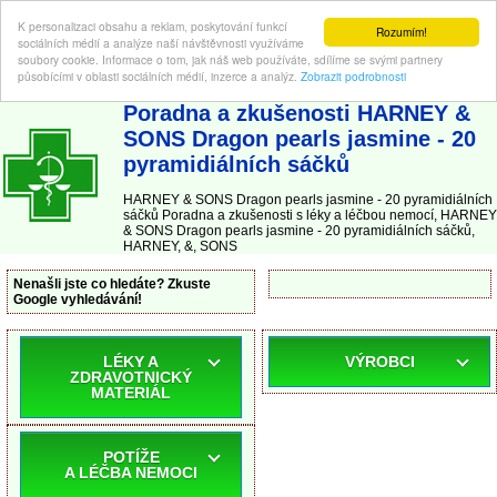
K personalizaci obsahu a reklam, poskytování funkcí
Rozumím!
sociálních médií a analýze naší návštěvnosti využíváme
soubory cookie. Informace o tom, jak náš web používáte, sdílíme se svými partnery
působícími v oblasti sociálních médií, inzerce a analýz.
Zobrazit podrobnosti
ABC-LEKARNA.cz
| Poradna a zkušenosti s léky a léčbou nemocí
Poradna a zkušenosti HARNEY &
SONS Dragon pearls jasmine - 20
pyramidiálních sáčků
HARNEY & SONS Dragon pearls jasmine - 20 pyramidiálních
sáčků Poradna a zkušenosti s léky a léčbou nemocí, HARNEY
& SONS Dragon pearls jasmine - 20 pyramidiálních sáčků,
HARNEY, &, SONS
Nenašli jste co hledáte? Zkuste
Google vyhledávání!
LÉKY A
VÝROBCI
ZDRAVOTNICKÝ
MATERIÁL
POTÍŽE
A LÉČBA NEMOCI