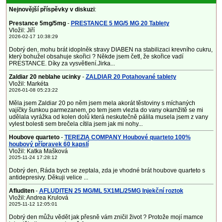
Nejnovější příspěvky v diskuzi
:
Prestance 5mg/5mg
-
PRESTANCE 5 MG/5 MG 20 Tablety
Vložil: Jiří
2026-02-17 10:38:29
Dobrý den, mohu brát idoplněk stravy DIABEN na stabilizaci krevního cukru,
který bohužel obsahuje skořici ? Někde jsem četl, že skořice vadí
PRESTANCE. Díky za vysvětlení.Jirka...
Zaldiar 20 neblahe ucinky
-
ZALDIAR 20 Potahované tablety
Vložil: Markéta
2026-01-08 05:23:22
Měla jsem Zaldiar 20 po něm jsem mela akorát těstoviny s míchaných
vajíčky šunkou parmezanem, po tem jsem vlezla do vany okamžitě se mi
udělala vyrážka od kolen dolů která neskutečně pálila musela jsem z vany
vylest bolesti sem brečela cítila jsem jak mi nohy...
Houbove quarteto
-
TEREZIA COMPANY Houbové quarteto 100%
houbový přípravek 60 kapslí
Vložil: Katka Mašková
2025-11-24 17:28:12
Dobrý den, Ráda bych se zeptala, zda je vhodné brát houbove quarteto s
antidepresivy. Děkuji velice ...
Afluditen
-
AFLUDITEN 25 MG/ML 5X1ML/25MG Injekční roztok
Vložil: Andrea Krulová
2025-11-12 12:05:01
Dobrý den můžu vědět jak přesně vám zničil život ? Protože mojí mamce