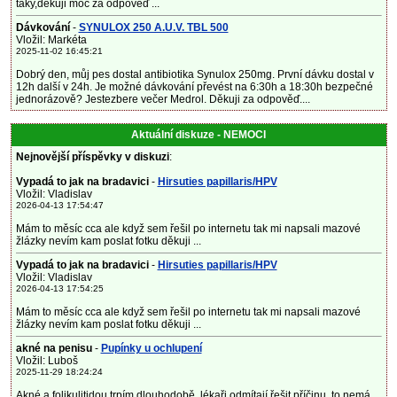
taky,děkuji moc za odpověď ...
Dávkování
-
SYNULOX 250 A.U.V. TBL 500
Vložil: Markéta
2025-11-02 16:45:21
Dobrý den, můj pes dostal antibiotika Synulox 250mg. První dávku dostal v
12h další v 24h. Je možné dávkování převést na 6:30h a 18:30h bezpečné
jednorázově? Jestezbere večer Medrol. Děkuji za odpověď....
Aktuální diskuze - NEMOCI
Nejnovější příspěvky v diskuzi
:
Vypadá to jak na bradavici
-
Hirsuties papillaris/HPV
Vložil: Vladislav
2026-04-13 17:54:47
Mám to měsíc cca ale když sem řešil po internetu tak mi napsali mazové
žlázky nevím kam poslat fotku děkuji ...
Vypadá to jak na bradavici
-
Hirsuties papillaris/HPV
Vložil: Vladislav
2026-04-13 17:54:25
Mám to měsíc cca ale když sem řešil po internetu tak mi napsali mazové
žlázky nevím kam poslat fotku děkuji ...
akné na penisu
-
Pupínky u ochlupení
Vložil: Luboš
2025-11-29 18:24:24
Akné a folikulitidou trpím dlouhodobě, lékaři odmítají řešit příčinu, to nemá