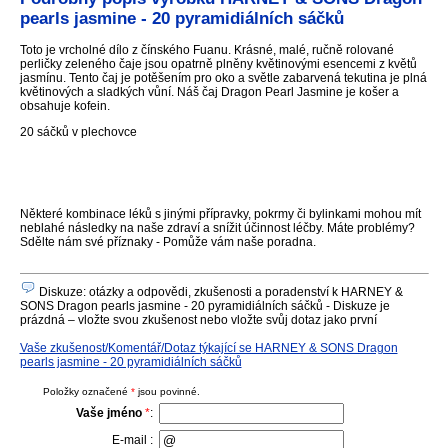
pearls jasmine - 20 pyramidiálních sáčků
Toto je vrcholné dílo z čínského Fuanu. Krásné, malé, ručně rolované
perličky zeleného čaje jsou opatrně plněny květinovými esencemi z květů
jasmínu. Tento čaj je potěšením pro oko a světle zabarvená tekutina je plná
květinových a sladkých vůní. Náš čaj Dragon Pearl Jasmine je košer a
obsahuje kofein.
20 sáčků v plechovce
Některé kombinace léků s jinými přípravky, pokrmy či bylinkami mohou mít
neblahé následky na naše zdraví a snížit účinnost léčby. Máte problémy?
Sdělte nám své příznaky - Pomůže vám naše poradna.
Diskuze: otázky a odpovědi, zkušenosti a poradenství k HARNEY &
SONS Dragon pearls jasmine - 20 pyramidiálních sáčků - Diskuze je
prázdná – vložte svou zkušenost nebo vložte svůj dotaz jako první
Vaše zkušenost/Komentář/Dotaz týkající se HARNEY & SONS Dragon
pearls jasmine - 20 pyramidiálních sáčků
Položky označené
*
jsou povinné.
Vaše jméno
*
:
E-mail :