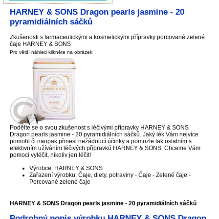
HARNEY & SONS Dragon pearls jasmine - 20
pyramidiálních sáčků
Zkušenosti s farmaceutickými a kosmetickými přípravky porcované zelené
čaje HARNEY & SONS
Pro větší náhled klikněte na obrázek
Podělte se o svou zkušenost s léčivými přípravky HARNEY & SONS
Dragon pearls jasmine - 20 pyramidiálních sáčků. Jaký lék Vám nejvíce
pomohl či naopak přinesl nežádoucí účinky a pomozte tak ostatním s
efektivním užíváním léčivých přípravků HARNEY & SONS. Chceme Vám
pomoci vyléčit, nikoliv jen léčit!
Výrobce: HARNEY & SONS
Zařazení výrobku: Čaje, diety, potraviny - Čaje - Zelené čaje -
Porcované zelené čaje
HARNEY & SONS Dragon pearls jasmine - 20 pyramidiálních sáčků
Podrobný popis výrobku HARNEY & SONS Dragon