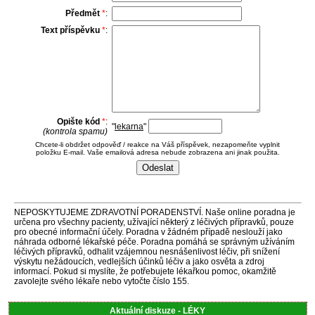
Předmět
*
:
Text příspěvku
*
:
Opište kód
*
:
"
lekarna
"
(kontrola spamu)
Chcete-li obdržet odpověď / reakce na Váš příspěvek, nezapomeňte vyplnit
položku E-mail. Vaše emailová adresa nebude zobrazena ani jinak použita.
NEPOSKYTUJEME ZDRAVOTNÍ PORADENSTVÍ. Naše online poradna je
určena pro všechny pacienty, užívající některý z léčivých přípravků, pouze
pro obecné informační účely. Poradna v žádném případě neslouží jako
náhrada odborné lékařské péče. Poradna pomáhá se správným užíváním
léčivých přípravků, odhalit vzájemnou nesnášenlivost léčiv, při snížení
výskytu nežádoucích, vedlejších účinků léčiv a jako osvěta a zdroj
informací. Pokud si myslíte, že potřebujete lékařkou pomoc, okamžitě
zavolejte svého lékaře nebo vytočte číslo 155.
Aktuální diskuze - LÉKY