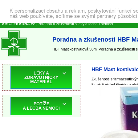
K personalizaci obsahu a reklam, poskytování funkcí s
náš web používáte, sdílíme se svými partnery působícím
ABC-LEKARNA.cz
| Poradna a zkušenosti s léky a léčbou nemocí
Poradna a zkušenosti HBF Ma
HBF Mast kostivalová 50ml Poradna a zkušenosti s 
HBF Mast kostival
LÉKY A
ZDRAVOTNICKÝ
Zkušenosti s farmaceutickým
MATERIÁL
Pro větší náhled klikněte na obr
POTÍŽE
A LÉČBA NEMOCI