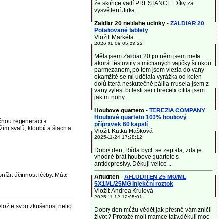
že skořice vadí PRESTANCE. Díky za
vysvětlení.Jirka...
Zaldiar 20 neblahe ucinky
-
ZALDIAR 20
Potahované tablety
Vložil: Markéta
2026-01-08 05:23:22
Měla jsem Zaldiar 20 po něm jsem mela
akorát těstoviny s míchaných vajíčky šunkou
parmezanem, po tem jsem vlezla do vany
okamžitě se mi udělala vyrážka od kolen
dolů která neskutečně pálila musela jsem z
vany vylest bolesti sem brečela cítila jsem
jak mi nohy...
Houbove quarteto
-
TEREZIA COMPANY
Houbové quarteto 100% houbový
ěčnou regeneraci a
přípravek 60 kapslí
ím svalů, kloubů a šlach a
Vložil: Katka Mašková
2025-11-24 17:28:12
Dobrý den, Ráda bych se zeptala, zda je
vhodné brát houbove quarteto s
antidepresivy. Děkuji velice ...
nížit účinnost léčby. Máte
Afluditen
-
AFLUDITEN 25 MG/ML
5X1ML/25MG Injekční roztok
Vložil: Andrea Krulová
2025-11-12 12:05:01
 vložte svou zkušenost nebo
Dobrý den můžu vědět jak přesně vám zničil
život ? Protože mojí mamce taky,děkuji moc