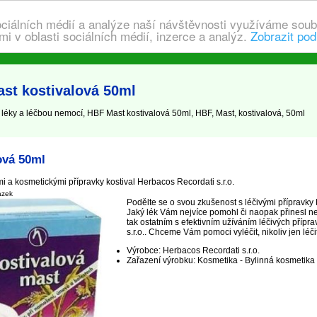
ociálních médií a analýze naší návštěvnosti využíváme soub
i v oblasti sociálních médií, inzerce a analýz.
Zobrazit pod
st kostivalová 50ml
léky a léčbou nemocí, HBF Mast kostivalová 50ml, HBF, Mast, kostivalová, 50ml
ová 50ml
i a kosmetickými přípravky kostival Herbacos Recordati s.r.o.
ázek
Podělte se o svou zkušenost s léčivými přípravky
Jaký lék Vám nejvíce pomohl či naopak přinesl n
tak ostatním s efektivním užíváním léčivých příp
s.r.o.. Chceme Vám pomoci vyléčit, nikoliv jen léčit
Výrobce: Herbacos Recordati s.r.o.
Zařazení výrobku: Kosmetika - Bylinná kosmetika -