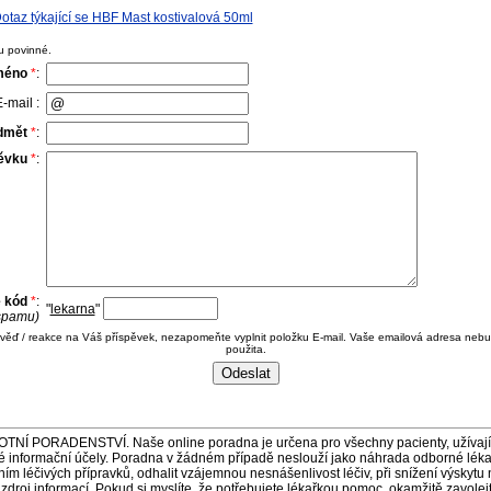
taz týkající se HBF Mast kostivalová 50ml
u povinné.
méno
*
:
-mail :
dmět
*
:
pěvku
*
:
e kód
*
:
"
lekarna
"
 spamu)
ověď / reakce na Váš příspěvek, nezapomeňte vyplnit položku E-mail. Vaše emailová adresa nebu
použita.
ORADENSTVÍ. Naše online poradna je určena pro všechny pacienty, užívající 
é informační účely. Poradna v žádném případě neslouží jako náhrada odborné lék
 léčivých přípravků, odhalit vzájemnou nesnášenlivost léčiv, při snížení výskytu 
a zdroj informací. Pokud si myslíte, že potřebujete lékařkou pomoc, okamžitě zavole