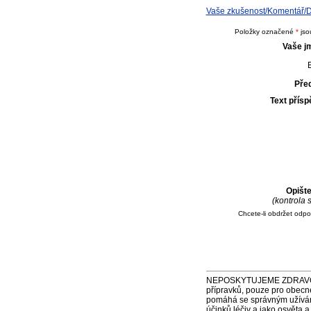
Vaše zkušenost/Komentář/Do
Položky označené
*
jso
Vaše j
E
Pře
Text přís
Opišt
(kontrola
Chcete-li obdržet odp
NEPOSKYTUJEME ZDRAVOTNÍ P
přípravků, pouze pro obecn
pomáhá se správným užíváním
účinků léčiv a jako osvěta 