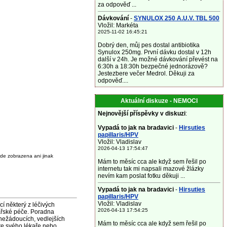
za odpověď ...
Dávkování
-
SYNULOX 250 A.U.V. TBL 500
Vložil: Markéta
2025-11-02 16:45:21
Dobrý den, můj pes dostal antibiotika
Synulox 250mg. První dávku dostal v 12h
další v 24h. Je možné dávkování převést na
6:30h a 18:30h bezpečné jednorázově?
Jestezbere večer Medrol. Děkuji za
odpověď....
Aktuální diskuze - NEMOCI
Nejnovější příspěvky v diskuzi
:
Vypadá to jak na bradavici
-
Hirsuties
papillaris/HPV
Vložil: Vladislav
2026-04-13 17:54:47
de zobrazena ani jinak
Mám to měsíc cca ale když sem řešil po
internetu tak mi napsali mazové žlázky
nevím kam poslat fotku děkuji ...
Vypadá to jak na bradavici
-
Hirsuties
papillaris/HPV
Vložil: Vladislav
některý z léčivých
2026-04-13 17:54:25
ařské péče. Poradna
nežádoucích, vedlejších
Mám to měsíc cca ale když sem řešil po
jte svého lékaře nebo