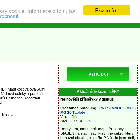
Rozumím!
ory cookie. Informace o tom, jak
robnosti
VÝROBCI
 HBF Mast kostivalová 50ml.
Aktuální diskuze - LÉKY
ežádoucí účinky a pomozte
ravků Herbacos Recordati
Nejnovější příspěvky v diskuzi
:
!
Prestance 5mg/5mg
-
PRESTANCE 5 MG/5
MG 20 Tablety
 Kostival
Vložil: Jiří
2026-02-17 10:38:29
Dobrý den, mohu brát idoplněk stravy
DIABEN na stabilizaci krevního cukru, který
bohužel obsahuje skořici ? Někde jsem četl,