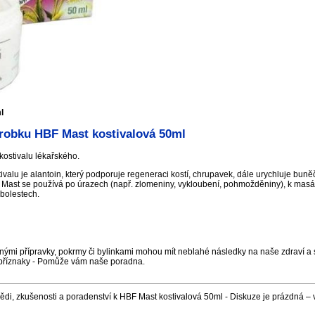
l
robku HBF Mast kostivalová 50ml
kostivalu lékařského.
ivalu je alantoin, který podporuje regeneraci kostí, chrupavek, dále urychluje bun
 Mast se používá po úrazech (např. zlomeniny, vykloubení, pohmožděniny), k masáž
bolestech.
nými přípravky, pokrmy či bylinkami mohou mít neblahé následky na naše zdraví a s
příznaky - Pomůže vám naše poradna.
di, zkušenosti a poradenství k HBF Mast kostivalová 50ml - Diskuze je prázdná –