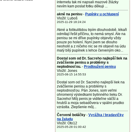
internetu tak mi napsali mazové žlázky
nevím kam poslat fotku děkuji ...
akné na penisu
-
Pupínky u ochlupení
Vložil: Luboš
2025-11-29 18:24:24
Akné a folikulitidou trpím dlouhodobě, lékaři
odmítají řešit příčinu, to nemá smysl. Ale na
penisu se mi dříve pupínky objevily vždy
pouze po holení. Nyní jsem se dlouho
neoholil a z ničeho nic se mi objevil na údu
malý bílý pupínek s lehce červeným oko...
Dostal som od Dr. Sacreho najlepší liek na
zväčšenie penisu a problémy s
neplodnosťou.
-
Prodloužení penisu
Vložil: Jones
2025-08-15 14:55:53
Dostal som od Dr. Sacreho najlepší liek na
zväčšenie penisu a problémy s
neplodnosťou. Pán Jones, som veľmi
ohromený výsledkami bylinného lieku Dr.
Sacreho! Môj penis je viditeľne väčší a
hrubší a moja sebadôvera v spálni prudko
vzrástla. Zlepšenie môj...
Červené boláčky
-
Vyrážka / bradavičky
na žaludu
Vložil: Oto12
2025-05-28 01:00:42