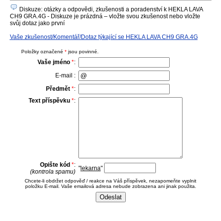
Diskuze: otázky a odpovědi, zkušenosti a poradenství k HEKLA LAVA
CH9 GRA.4G - Diskuze je prázdná – vložte svou zkušenost nebo vložte
svůj dotaz jako první
Vaše zkušenost/Komentář/Dotaz týkající se HEKLA LAVA CH9 GRA.4G
Položky označené
*
jsou povinné.
Vaše jméno
*
:
E-mail :
Předmět
*
:
Text příspěvku
*
:
Opište kód
*
:
"
lekarna
"
(kontrola spamu)
Chcete-li obdržet odpověď / reakce na Váš příspěvek, nezapomeňte vyplnit
položku E-mail. Vaše emailová adresa nebude zobrazena ani jinak použita.