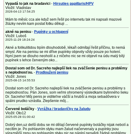
Vypadá to jak na bradavici
-
Hirsuties papillaris/HPV
Vložil: Vladislav
2026-04-13 17:54:25
Mám to měsíc cca ale když sem řešil po internetu tak mi napsali mazové
žlázky nevím kam poslat fotku děkuji ...
akné na penisu
-
Pupínky u ochlupení
Vložil: Luboš
2025-11-29 18:24:24
Akné a folikulitidou trpím dlouhodobě, lékaři odmítají řešit příčinu, to nemá
smysl. Ale na penisu se mi dříve pupínky objevily vždy pouze po holení.
Nyní jsem se dlouho neoholil a z ničeho nic se mi objevil na údu malý bílý
pupínek s lehce červeným oko...
Dostal som od Dr. Sacreho najlepší liek na zväčšenie penisu a problémy
s neplodnosťou.
-
Prodloužení penisu
Vložil: Jones
2025-08-15 14:55:53
Dostal som od Dr. Sacreho najlepší liek na zväčšenie penisu a problémy s
neplodnosťou. Pán Jones, som veľmi ohromený výsledkami bylinného lieku
Dr. Sacreho! Môj penis je viditeľne väčší a hrubší a moja sebadôvera v
spálni prudko vzrástla. Zlepšenie môj...
Červené boláčky
-
Vyrážka / bradavičky na žaludu
Vložil: Oto12
2025-05-28 01:00:42
Dobrý den,uz delší dobu se mi dělají červené pupínky boláčky nijak nebolí a
necítím je. Po pohlavním styku mam žalud načervenaly a pupínky jsou
výraznější zenu po pohlavním styku nic ne náplní nesvědi žádné problémy