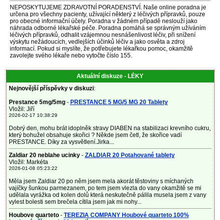
NEPOSKYTUJEME ZDRAVOTNÍ PORADENSTVÍ. Naše online poradna je
určena pro všechny pacienty, užívající některý z léčivých přípravků, pouze
pro obecné informační účely. Poradna v žádném případě neslouží jako
náhrada odborné lékařské péče. Poradna pomáhá se správným užíváním
léčivých přípravků, odhalit vzájemnou nesnášenlivost léčiv, při snížení
výskytu nežádoucích, vedlejších účinků léčiv a jako osvěta a zdroj
informací. Pokud si myslíte, že potřebujete lékařkou pomoc, okamžitě
zavolejte svého lékaře nebo vytočte číslo 155.
Aktuální diskuze - LÉKY
Nejnovější příspěvky v diskuzi
:
Prestance 5mg/5mg
-
PRESTANCE 5 MG/5 MG 20 Tablety
Vložil: Jiří
2026-02-17 10:38:29
Dobrý den, mohu brát idoplněk stravy DIABEN na stabilizaci krevního cukru,
který bohužel obsahuje skořici ? Někde jsem četl, že skořice vadí
PRESTANCE. Díky za vysvětlení.Jirka...
Zaldiar 20 neblahe ucinky
-
ZALDIAR 20 Potahované tablety
Vložil: Markéta
2026-01-08 05:23:22
Měla jsem Zaldiar 20 po něm jsem mela akorát těstoviny s míchaných
vajíčky šunkou parmezanem, po tem jsem vlezla do vany okamžitě se mi
udělala vyrážka od kolen dolů která neskutečně pálila musela jsem z vany
vylest bolesti sem brečela cítila jsem jak mi nohy...
Houbove quarteto
-
TEREZIA COMPANY Houbové quarteto 100%