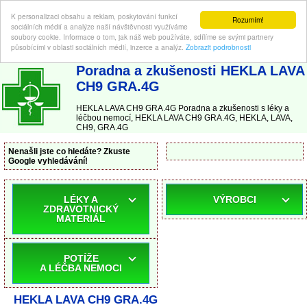
K personalizaci obsahu a reklam, poskytování funkcí
Rozumím!
sociálních médií a analýze naší návštěvnosti využíváme
soubory cookie. Informace o tom, jak náš web používáte, sdílíme se svými partnery
působícími v oblasti sociálních médií, inzerce a analýz.
Zobrazit podrobnosti
ABC-LEKARNA.cz
| Poradna a zkušenosti s léky a léčbou nemocí
Poradna a zkušenosti HEKLA LAVA
CH9 GRA.4G
HEKLA LAVA CH9 GRA.4G Poradna a zkušenosti s léky a
léčbou nemocí, HEKLA LAVA CH9 GRA.4G, HEKLA, LAVA,
CH9, GRA.4G
Nenašli jste co hledáte? Zkuste
Google vyhledávání!
LÉKY A
VÝROBCI
ZDRAVOTNICKÝ
MATERIÁL
POTÍŽE
A LÉČBA NEMOCI
HEKLA LAVA CH9 GRA.4G