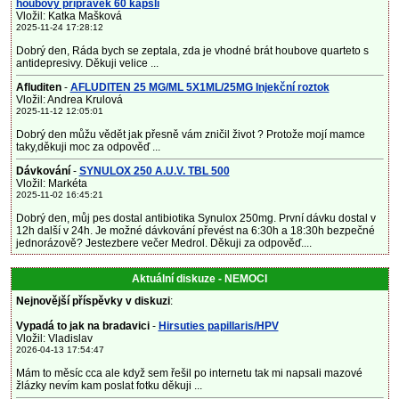
houbový přípravek 60 kapslí
Vložil: Katka Mašková
2025-11-24 17:28:12
Dobrý den, Ráda bych se zeptala, zda je vhodné brát houbove quarteto s
antidepresivy. Děkuji velice ...
Afluditen
-
AFLUDITEN 25 MG/ML 5X1ML/25MG Injekční roztok
Vložil: Andrea Krulová
2025-11-12 12:05:01
Dobrý den můžu vědět jak přesně vám zničil život ? Protože mojí mamce
taky,děkuji moc za odpověď ...
Dávkování
-
SYNULOX 250 A.U.V. TBL 500
Vložil: Markéta
2025-11-02 16:45:21
Dobrý den, můj pes dostal antibiotika Synulox 250mg. První dávku dostal v
12h další v 24h. Je možné dávkování převést na 6:30h a 18:30h bezpečné
jednorázově? Jestezbere večer Medrol. Děkuji za odpověď....
Aktuální diskuze - NEMOCI
Nejnovější příspěvky v diskuzi
:
Vypadá to jak na bradavici
-
Hirsuties papillaris/HPV
Vložil: Vladislav
2026-04-13 17:54:47
Mám to měsíc cca ale když sem řešil po internetu tak mi napsali mazové
žlázky nevím kam poslat fotku děkuji ...