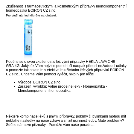
Zkušenosti s farmaceutickými a kosmetickými přípravky monokomponentní
homeopatika BOIRON CZ s.r.o.
Pro větší náhled klikněte na obrázek
Podělte se o svou zkušenost s léčivými přípravky HEKLA LAVA CH9
GRA.4G. Jaký lék Vám nejvíce pomohl či naopak přinesl nežádoucí účinky
a pomozte tak ostatním s efektivním užíváním léčivých přípravků BOIRON
CZ s.r.o.. Chceme Vám pomoci vyléčit, nikoliv jen léčit!
Výrobce: BOIRON CZ s.r.o.
Zařazení výrobku: Volně prodejné léky - Homeopatika -
Monokomponentní homeopatika
Některé kombinace léků s jinými přípravky, pokrmy či bylinkami mohou mít
neblahé následky na naše zdraví a snížit účinnost léčby. Máte problémy?
Sdělte nám své příznaky - Pomůže vám naše poradna.