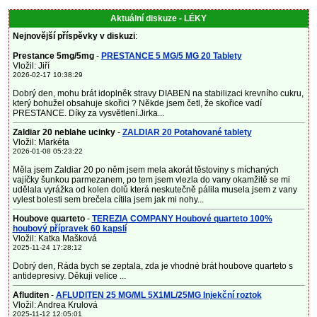
Aktuální diskuze - LÉKY
Nejnovější příspěvky v diskuzi
:
Prestance 5mg/5mg
-
PRESTANCE 5 MG/5 MG 20 Tablety
Vložil: Jiří
2026-02-17 10:38:29
Dobrý den, mohu brát idoplněk stravy DIABEN na stabilizaci krevního cukru,
který bohužel obsahuje skořici ? Někde jsem četl, že skořice vadí
PRESTANCE. Díky za vysvětlení.Jirka...
Zaldiar 20 neblahe ucinky
-
ZALDIAR 20 Potahované tablety
Vložil: Markéta
2026-01-08 05:23:22
Měla jsem Zaldiar 20 po něm jsem mela akorát těstoviny s míchaných
vajíčky šunkou parmezanem, po tem jsem vlezla do vany okamžitě se mi
udělala vyrážka od kolen dolů která neskutečně pálila musela jsem z vany
vylest bolesti sem brečela cítila jsem jak mi nohy...
Houbove quarteto
-
TEREZIA COMPANY Houbové quarteto 100%
houbový přípravek 60 kapslí
Vložil: Katka Mašková
2025-11-24 17:28:12
Dobrý den, Ráda bych se zeptala, zda je vhodné brát houbove quarteto s
antidepresivy. Děkuji velice ...
Afluditen
-
AFLUDITEN 25 MG/ML 5X1ML/25MG Injekční roztok
Vložil: Andrea Krulová
2025-11-12 12:05:01