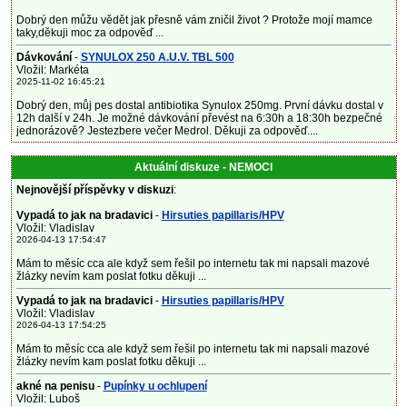
Dobrý den můžu vědět jak přesně vám zničil život ? Protože mojí mamce
taky,děkuji moc za odpověď ...
Dávkování
-
SYNULOX 250 A.U.V. TBL 500
Vložil: Markéta
2025-11-02 16:45:21
Dobrý den, můj pes dostal antibiotika Synulox 250mg. První dávku dostal v
12h další v 24h. Je možné dávkování převést na 6:30h a 18:30h bezpečné
jednorázově? Jestezbere večer Medrol. Děkuji za odpověď....
Aktuální diskuze - NEMOCI
Nejnovější příspěvky v diskuzi
:
Vypadá to jak na bradavici
-
Hirsuties papillaris/HPV
Vložil: Vladislav
2026-04-13 17:54:47
Mám to měsíc cca ale když sem řešil po internetu tak mi napsali mazové
žlázky nevím kam poslat fotku děkuji ...
Vypadá to jak na bradavici
-
Hirsuties papillaris/HPV
Vložil: Vladislav
2026-04-13 17:54:25
Mám to měsíc cca ale když sem řešil po internetu tak mi napsali mazové
žlázky nevím kam poslat fotku děkuji ...
akné na penisu
-
Pupínky u ochlupení
Vložil: Luboš