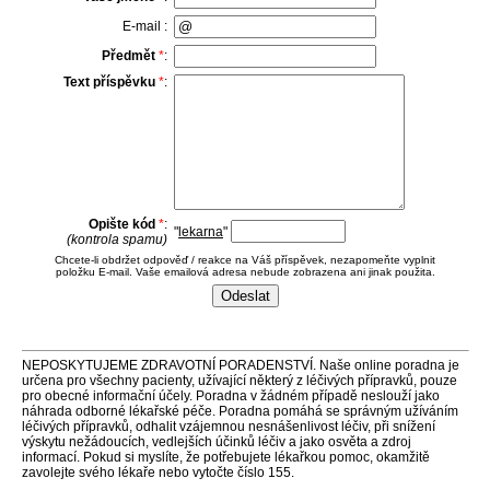
E-mail :
Předmět
*
:
Text příspěvku
*
:
Opište kód
*
:
"
lekarna
"
(kontrola spamu)
Chcete-li obdržet odpověď / reakce na Váš příspěvek, nezapomeňte vyplnit
položku E-mail. Vaše emailová adresa nebude zobrazena ani jinak použita.
NEPOSKYTUJEME ZDRAVOTNÍ PORADENSTVÍ. Naše online poradna je
určena pro všechny pacienty, užívající některý z léčivých přípravků, pouze
pro obecné informační účely. Poradna v žádném případě neslouží jako
náhrada odborné lékařské péče. Poradna pomáhá se správným užíváním
léčivých přípravků, odhalit vzájemnou nesnášenlivost léčiv, při snížení
výskytu nežádoucích, vedlejších účinků léčiv a jako osvěta a zdroj
informací. Pokud si myslíte, že potřebujete lékařkou pomoc, okamžitě
zavolejte svého lékaře nebo vytočte číslo 155.