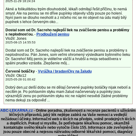
2025-11-29 18:24:24
Akné a folikulitidou trpím dlouhodobě, lékaři odmítají řešit příčinu, to nemá
smysl. Ale na penisu se mi dříve pupínky objevily vždy pouze po holení.
Nyní jsem se dlouho neoholil a z ničeho nic se mi objevil na údu malý bílý
pupínek s lehce červeným oko...
Dostal som od Dr. Sacreho najlepší liek na zväčšenie penisu a problémy
s neplodnosťou.
-
Prodloužení penisu
Vložil: Jones
2025-08-15 14:55:53
Dostal som od Dr. Sacreho najlepší liek na zväčšenie penisu a problémy s
neplodnosťou. Pán Jones, som veľmi ohromený výsledkami bylinného lieku
Dr. Sacreho! Môj penis je viditeľne väčší a hrubší a moja sebadôvera v
spálni prudko vzrástla. Zlepšenie môj...
Červené boláčky
-
Vyrážka / bradavičky na žaludu
Vložil: Oto12
2025-05-28 01:00:42
Dobrý den,uz delší dobu se mi dělají červené pupínky boláčky nijak nebolí a
necítím je. Po pohlavním styku mam žalud načervenaly a pupínky jsou
výraznější zenu po pohlavním styku nic ne náplní nesvědi žádné problémy
nema dekuji za odpověď ...
ABC-LEKARNA.cz
- Online poradna, zkušenosti a recenze pacientů s užíváním
léčivých přípravků, jaký lék nejlépe zabírá na Vaše nemoci a vedlejší
nežádoucí účinky. Informační web o lécích na předpis, volně prodejných lécích
a doplňcích.
Pokud si myslíte, že potřebujete lékařkou pomoc, okamžitě
kontaktujte svého lékaře nebo vytočte číslo 155. Informace zde zveřejněné
jsou pouze obecné a nejesou náhradou odborné lékařské pomoci, diagnózy