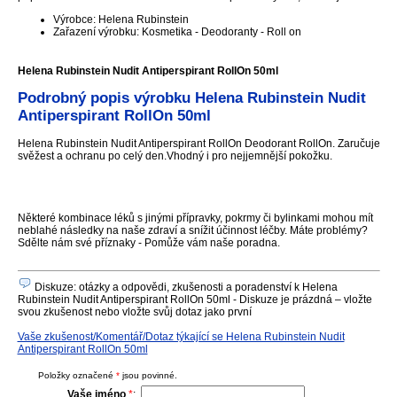
Výrobce: Helena Rubinstein
Zařazení výrobku: Kosmetika - Deodoranty - Roll on
Helena Rubinstein Nudit Antiperspirant RollOn 50ml
Podrobný popis výrobku Helena Rubinstein Nudit
Antiperspirant RollOn 50ml
Helena Rubinstein Nudit Antiperspirant RollOn Deodorant RollOn. Zaručuje
svěžest a ochranu po celý den.Vhodný i pro nejjemnější pokožku.
Některé kombinace léků s jinými přípravky, pokrmy či bylinkami mohou mít
neblahé následky na naše zdraví a snížit účinnost léčby. Máte problémy?
Sdělte nám své příznaky - Pomůže vám naše poradna.
Diskuze: otázky a odpovědi, zkušenosti a poradenství k Helena
Rubinstein Nudit Antiperspirant RollOn 50ml - Diskuze je prázdná – vložte
svou zkušenost nebo vložte svůj dotaz jako první
Vaše zkušenost/Komentář/Dotaz týkající se Helena Rubinstein Nudit
Antiperspirant RollOn 50ml
Položky označené
*
jsou povinné.
Vaše jméno
*
: