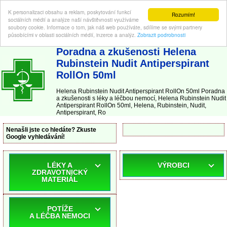
K personalizaci obsahu a reklam, poskytování funkcí
Rozumím!
sociálních médií a analýze naší návštěvnosti využíváme
soubory cookie. Informace o tom, jak náš web používáte, sdílíme se svými partnery
působícími v oblasti sociálních médií, inzerce a analýz.
Zobrazit podrobnosti
ABC-LEKARNA.cz
| Poradna a zkušenosti s léky a léčbou nemocí
Poradna a zkušenosti Helena
Rubinstein Nudit Antiperspirant
RollOn 50ml
Helena Rubinstein Nudit Antiperspirant RollOn 50ml Poradna
a zkušenosti s léky a léčbou nemocí, Helena Rubinstein Nudit
Antiperspirant RollOn 50ml, Helena, Rubinstein, Nudit,
Antiperspirant, Ro
Nenašli jste co hledáte? Zkuste
Google vyhledávání!
LÉKY A
VÝROBCI
ZDRAVOTNICKÝ
MATERIÁL
POTÍŽE
A LÉČBA NEMOCI