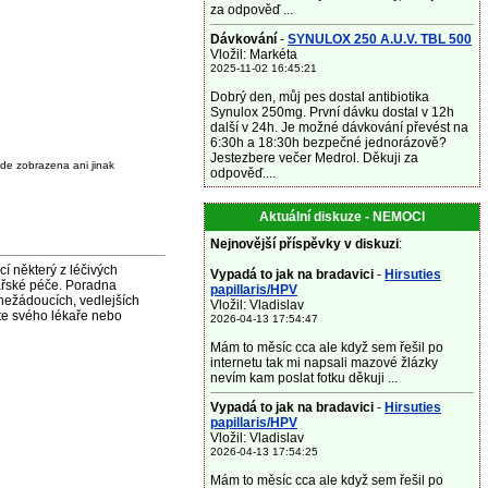
za odpověď ...
Dávkování
-
SYNULOX 250 A.U.V. TBL 500
Vložil: Markéta
2025-11-02 16:45:21
Dobrý den, můj pes dostal antibiotika
Synulox 250mg. První dávku dostal v 12h
další v 24h. Je možné dávkování převést na
6:30h a 18:30h bezpečné jednorázově?
Jestezbere večer Medrol. Děkuji za
de zobrazena ani jinak
odpověď....
Aktuální diskuze - NEMOCI
Nejnovější příspěvky v diskuzi
:
některý z léčivých
Vypadá to jak na bradavici
-
Hirsuties
ařské péče. Poradna
papillaris/HPV
nežádoucích, vedlejších
Vložil: Vladislav
jte svého lékaře nebo
2026-04-13 17:54:47
Mám to měsíc cca ale když sem řešil po
internetu tak mi napsali mazové žlázky
nevím kam poslat fotku děkuji ...
Vypadá to jak na bradavici
-
Hirsuties
papillaris/HPV
Vložil: Vladislav
2026-04-13 17:54:25
Mám to měsíc cca ale když sem řešil po