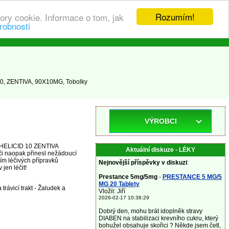
Rozumím!
ory cookie. Informace o tom, jak
robnosti
10, ZENTIVA, 90X10MG, Tobolky
VÝROBCI
y HELICID 10 ZENTIVA
Aktuální diskuze - LÉKY
i naopak přinesl nežádoucí
ím léčivých přípravků
Nejnovější příspěvky v diskuzi
:
jen léčit!
Prestance 5mg/5mg
-
PRESTANCE 5 MG/5
MG 20 Tablety
trávicí trakt - Žaludek a
Vložil: Jiří
2026-02-17 10:38:29
Dobrý den, mohu brát idoplněk stravy
DIABEN na stabilizaci krevního cukru, který
bohužel obsahuje skořici ? Někde jsem četl,