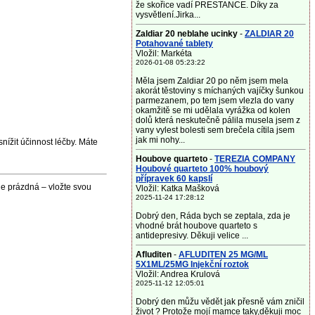
že skořice vadí PRESTANCE. Díky za
vysvětlení.Jirka...
Zaldiar 20 neblahe ucinky
-
ZALDIAR 20
Potahované tablety
Vložil: Markéta
2026-01-08 05:23:22
Měla jsem Zaldiar 20 po něm jsem mela
akorát těstoviny s míchaných vajíčky šunkou
parmezanem, po tem jsem vlezla do vany
okamžitě se mi udělala vyrážka od kolen
dolů která neskutečně pálila musela jsem z
vany vylest bolesti sem brečela cítila jsem
jak mi nohy...
nížit účinnost léčby. Máte
Houbove quarteto
-
TEREZIA COMPANY
Houbové quarteto 100% houbový
přípravek 60 kapslí
e prázdná – vložte svou
Vložil: Katka Mašková
2025-11-24 17:28:12
Dobrý den, Ráda bych se zeptala, zda je
vhodné brát houbove quarteto s
antidepresivy. Děkuji velice ...
Afluditen
-
AFLUDITEN 25 MG/ML
5X1ML/25MG Injekční roztok
Vložil: Andrea Krulová
2025-11-12 12:05:01
Dobrý den můžu vědět jak přesně vám zničil
život ? Protože mojí mamce taky,děkuji moc