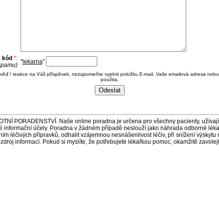
e kód
*
:
"
lekarna
"
 spamu)
ověď / reakce na Váš příspěvek, nezapomeňte vyplnit položku E-mail. Vaše emailová adresa nebu
použita.
ORADENSTVÍ. Naše online poradna je určena pro všechny pacienty, užívající 
é informační účely. Poradna v žádném případě neslouží jako náhrada odborné lék
 léčivých přípravků, odhalit vzájemnou nesnášenlivost léčiv, při snížení výskytu 
a zdroj informací. Pokud si myslíte, že potřebujete lékařkou pomoc, okamžitě zavole