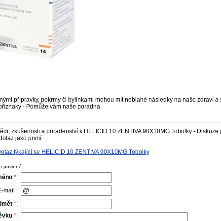
nými přípravky, pokrmy či bylinkami mohou mít neblahé následky na naše zdraví a s
příznaky - Pomůže vám naše poradna.
ědi, zkušenosti a poradenství k HELICID 10 ZENTIVA 90X10MG Tobolky - Diskuze j
dotaz jako první
otaz týkající se HELICID 10 ZENTIVA 90X10MG Tobolky
u povinné.
méno
*
:
-mail :
dmět
*
:
pěvku
*
: