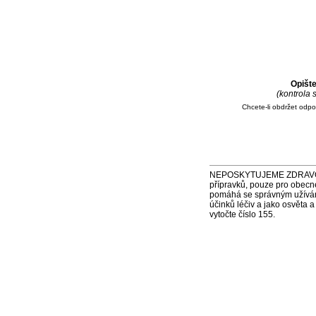
Opišt
(kontrola
Chcete-li obdržet odp
NEPOSKYTUJEME ZDRAVOTNÍ P
přípravků, pouze pro obecn
pomáhá se správným užíváním
účinků léčiv a jako osvěta 
vytočte číslo 155.