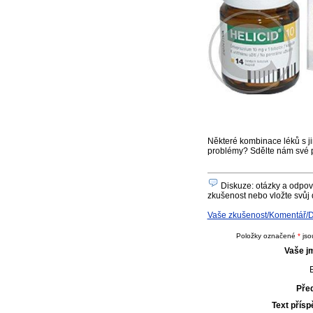
Některé kombinace léků s ji
problémy? Sdělte nám své 
Diskuze: otázky a odpov
zkušenost nebo vložte svůj 
Vaše zkušenost/Komentář/D
Položky označené
*
jso
Vaše j
E
Pře
Text přís