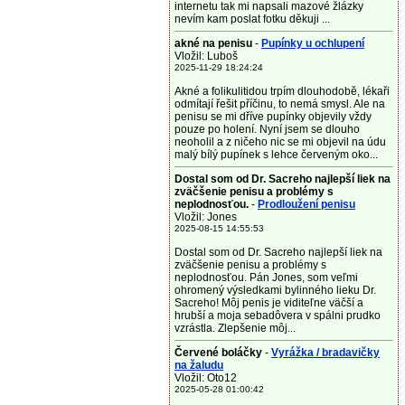
internetu tak mi napsali mazové žlázky
nevím kam poslat fotku děkuji ...
akné na penisu
-
Pupínky u ochlupení
Vložil: Luboš
2025-11-29 18:24:24
Akné a folikulitidou trpím dlouhodobě, lékaři
odmítají řešit příčinu, to nemá smysl. Ale na
penisu se mi dříve pupínky objevily vždy
pouze po holení. Nyní jsem se dlouho
neoholil a z ničeho nic se mi objevil na údu
malý bílý pupínek s lehce červeným oko...
Dostal som od Dr. Sacreho najlepší liek na
zväčšenie penisu a problémy s
neplodnosťou.
-
Prodloužení penisu
Vložil: Jones
2025-08-15 14:55:53
Dostal som od Dr. Sacreho najlepší liek na
zväčšenie penisu a problémy s
neplodnosťou. Pán Jones, som veľmi
ohromený výsledkami bylinného lieku Dr.
Sacreho! Môj penis je viditeľne väčší a
hrubší a moja sebadôvera v spálni prudko
vzrástla. Zlepšenie môj...
Červené boláčky
-
Vyrážka / bradavičky
na žaludu
Vložil: Oto12
2025-05-28 01:00:42