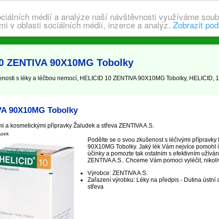
ociálních médií a analýze naší návštěvnosti využíváme soub
i v oblasti sociálních médií, inzerce a analýz.
Zobrazit pod
10 ZENTIVA 90X10MG Tobolky
osti s léky a léčbou nemocí, HELICID 10 ZENTIVA 90X10MG Tobolky, HELICID, 
VA 90X10MG Tobolky
mi a kosmetickými přípravky Žaludek a střeva ZENTIVA A.S.
ázek
Podělte se o svou zkušenost s léčivými přípravk
90X10MG Tobolky. Jaký lék Vám nejvíce pomohl č
účinky a pomozte tak ostatním s efektivním užíván
ZENTIVA A.S.. Chceme Vám pomoci vyléčit, nikoliv 
Výrobce: ZENTIVA A.S.
Zařazení výrobku: Léky na předpis - Dutina ústní a 
střeva