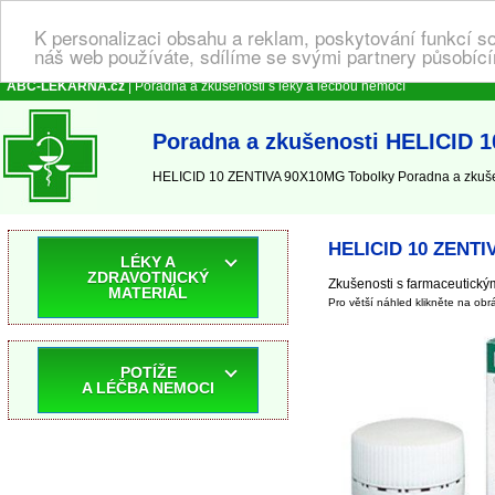
K personalizaci obsahu a reklam, poskytování funkcí s
náš web používáte, sdílíme se svými partnery působícím
ABC-LEKARNA.cz
| Poradna a zkušenosti s léky a léčbou nemocí
Poradna a zkušenosti HELICID 
HELICID 10 ZENTIVA 90X10MG Tobolky Poradna a zkušen
HELICID 10 ZENTI
LÉKY A
ZDRAVOTNICKÝ
Zkušenosti s farmaceutický
MATERIÁL
Pro větší náhled klikněte na obr
POTÍŽE
A LÉČBA NEMOCI