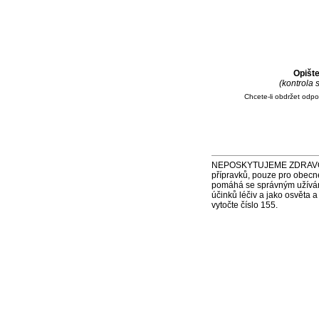
Opišt
(kontrola
Chcete-li obdržet odp
NEPOSKYTUJEME ZDRAVOTNÍ P
přípravků, pouze pro obecn
pomáhá se správným užíváním
účinků léčiv a jako osvěta 
vytočte číslo 155.