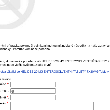
nými přípravky, pokrmy či bylinkami mohou mít neblahé následky na naše zdraví a s
příznaky - Pomůže vám naše poradna.
vědi, zkušenosti a poradenství k HELIDES 20 MG ENTEROSOLVENTNÍ TABLETY 7X
nost nebo vložte svůj dotaz jako první
/Dotaz týkající se HELIDES 20 MG ENTEROSOLVENTNÍ TABLETY 7X20MG Tablety
u povinné.
méno
*
:
-mail :
dmět
*
:
pěvku
*
: