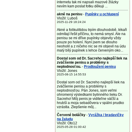
internetu tak mi napsali mazové žlázky
nevím kam poslat fotku děkuji ...
akné na penisu
-
Pupínky u ochlupení
Vložil: Luboš
2025-11-29 18:24:24
Akné a folikulitidou trpím dlouhodobě, lékaři
odmítají řešit příčinu, to nemá smysl. Ale na
penisu se mi dříve pupínky objevily vždy
pouze po holení. Nyní jsem se dlouho
neoholil a z ničeho nic se mi objevil na údu
malý bílý pupínek s lehce červeným oko...
Dostal som od Dr. Sacreho najlepší liek na
zväčšenie penisu a problémy s
neplodnosťou.
-
Prodloužení penisu
Vložil: Jones
2025-08-15 14:55:53
Dostal som od Dr. Sacreho najlepší liek na
zväčšenie penisu a problémy s
neplodnosťou. Pán Jones, som veľmi
ohromený výsledkami bylinného lieku Dr.
Sacreho! Môj penis je viditeľne väčší a
hrubší a moja sebadôvera v spálni prudko
vzrástla. Zlepšenie môj...
Červené boláčky
-
Vyrážka / bradavičky
na žaludu
Vložil: Oto12
2025-05-28 01:00:42