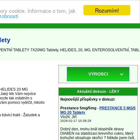
Rozumím!
ory cookie. Informace o tom, jak
robnosti
ety
VENTNÍ TABLETY 7X20MG Tablety, HELIDES, 20, MG, ENTEROSOLVENTNÍ, TABL
VÝROBCI
ky HELIDES 20 MG
Aktuální diskuze - LÉKY
ký lék Vám nejvíce
ozte tak ostatním s
Nejnovější příspěvky v diskuzi
:
ám pomoci vyléčit, nikoliv
Prestance 5mg/5mg
-
PRESTANCE 5 MG/5
MG 20 Tablety
trávicí trakt - Žaludek a
Vložil: Jiří
2026-02-17 10:38:29
Dobrý den, mohu brát idoplněk stravy
DIABEN na stabilizaci krevního cukru, který
bohužel obsahuje skořici ? Někde jsem četl,