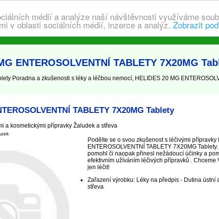
ociálních médií a analýze naší návštěvnosti využíváme soub
i v oblasti sociálních médií, inzerce a analýz.
Zobrazit pod
0 MG ENTEROSOLVENTNÍ TABLETY 7X20MG Tabl
y Poradna a zkušenosti s léky a léčbou nemocí, HELIDES 20 MG ENTEROSOL
NTEROSOLVENTNÍ TABLETY 7X20MG Tablety
i a kosmetickými přípravky Žaludek a střeva
ázek
Podělte se o svou zkušenost s léčivými příprav
ENTEROSOLVENTNÍ TABLETY 7X20MG Tablety. Ja
pomohl či naopak přinesl nežádoucí účinky a pom
efektivním užíváním léčivých přípravků . Chceme V
jen léčit!
Zařazení výrobku: Léky na předpis - Dutina ústní a 
střeva