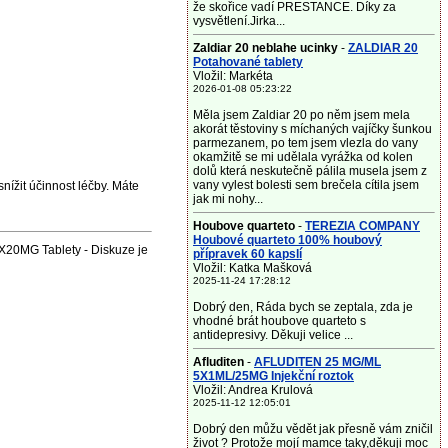
že skořice vadí PRESTANCE. Díky za
vysvětlení.Jirka...
Zaldiar 20 neblahe ucinky
-
ZALDIAR 20
Potahované tablety
Vložil: Markéta
2026-01-08 05:23:22
Měla jsem Zaldiar 20 po něm jsem mela
akorát těstoviny s míchaných vajíčky šunkou
parmezanem, po tem jsem vlezla do vany
okamžitě se mi udělala vyrážka od kolen
dolů která neskutečně pálila musela jsem z
vany vylest bolesti sem brečela cítila jsem
nížit účinnost léčby. Máte
jak mi nohy...
Houbove quarteto
-
TEREZIA COMPANY
Houbové quarteto 100% houbový
20MG Tablety - Diskuze je
přípravek 60 kapslí
Vložil: Katka Mašková
2025-11-24 17:28:12
Dobrý den, Ráda bych se zeptala, zda je
vhodné brát houbove quarteto s
antidepresivy. Děkuji velice ...
Afluditen
-
AFLUDITEN 25 MG/ML
5X1ML/25MG Injekční roztok
Vložil: Andrea Krulová
2025-11-12 12:05:01
Dobrý den můžu vědět jak přesně vám zničil
život ? Protože mojí mamce taky,děkuji moc