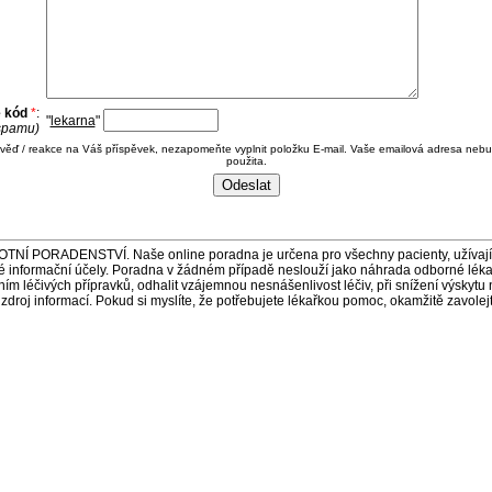
e kód
*
:
"
lekarna
"
 spamu)
ověď / reakce na Váš příspěvek, nezapomeňte vyplnit položku E-mail. Vaše emailová adresa nebu
použita.
ORADENSTVÍ. Naše online poradna je určena pro všechny pacienty, užívající 
é informační účely. Poradna v žádném případě neslouží jako náhrada odborné lék
 léčivých přípravků, odhalit vzájemnou nesnášenlivost léčiv, při snížení výskytu 
a zdroj informací. Pokud si myslíte, že potřebujete lékařkou pomoc, okamžitě zavole