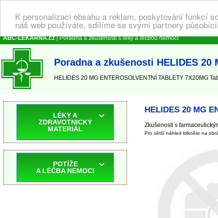
K personalizaci obsahu a reklam, poskytování funkcí s
náš web používáte, sdílíme se svými partnery působícím
ABC-LEKARNA.cz
| Poradna a zkušenosti s léky a léčbou nemocí
Poradna a zkušenosti HELIDES 2
HELIDES 20 MG ENTEROSOLVENTNÍ TABLETY 7X20MG Tablet
HELIDES 20 MG E
LÉKY A
ZDRAVOTNICKÝ
Zkušenosti s farmaceutickým
MATERIÁL
Pro větší náhled klikněte na obr
POTÍŽE
A LÉČBA NEMOCI