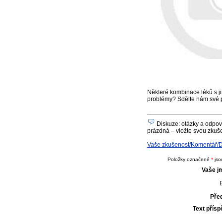
Některé kombinace léků s ji
problémy? Sdělte nám své 
Diskuze: otázky a odpo
prázdná – vložte svou zkuše
Vaše zkušenost/Komentář
Položky označené
*
jso
Vaše j
E
Pře
Text přís