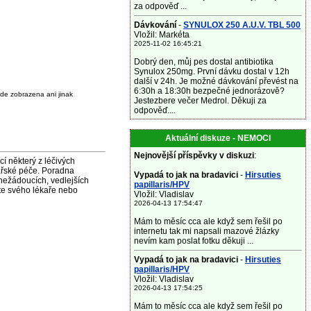
za odpověď ...
Dávkování
-
SYNULOX 250 A.U.V. TBL 500
Vložil: Markéta
2025-11-02 16:45:21
Dobrý den, můj pes dostal antibiotika
Synulox 250mg. První dávku dostal v 12h
další v 24h. Je možné dávkování převést na
6:30h a 18:30h bezpečné jednorázově?
de zobrazena ani jinak
Jestezbere večer Medrol. Děkuji za
odpověď....
Aktuální diskuze - NEMOCI
Nejnovější příspěvky v diskuzi
:
některý z léčivých
ařské péče. Poradna
Vypadá to jak na bradavici
-
Hirsuties
nežádoucích, vedlejších
papillaris/HPV
jte svého lékaře nebo
Vložil: Vladislav
2026-04-13 17:54:47
Mám to měsíc cca ale když sem řešil po
internetu tak mi napsali mazové žlázky
nevím kam poslat fotku děkuji ...
Vypadá to jak na bradavici
-
Hirsuties
papillaris/HPV
Vložil: Vladislav
2026-04-13 17:54:25
Mám to měsíc cca ale když sem řešil po