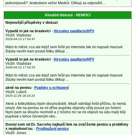
jednorázově? Jestezbere večer Medrol. Děkuji za odpověď....
Aktuální diskuze - NEMOCI
Nejnovější příspěvky v diskuzi
:
Vypadá to jak na bradavici
-
Hirsuties papillaris/HPV
Vložil: Vladislav
2026-04-13 17:54:47
Mám to měsíc cca ale když sem řešil po internetu tak mi napsali mazové
žlázky nevím kam poslat fotku děkuji ...
Vypadá to jak na bradavici
-
Hirsuties papillaris/HPV
Vložil: Vladislav
2026-04-13 17:54:25
Mám to měsíc cca ale když sem řešil po internetu tak mi napsali mazové
žlázky nevím kam poslat fotku děkuji ...
akné na penisu
-
Pupínky u ochlupení
Vložil: Luboš
2025-11-29 18:24:24
Akné a folikulitidou trpím dlouhodobě, lékaři odmítají řešit příčinu, to nemá
smysl. Ale na penisu se mi dříve pupínky objevily vždy pouze po holení.
Nyní jsem se dlouho neoholil a z ničeho nic se mi objevil na údu malý bílý
pupínek s lehce červeným oko...
Dostal som od Dr. Sacreho najlepší liek na zväčšenie penisu a problémy
s neplodnosťou.
-
Prodloužení penisu
Vložil: Jones