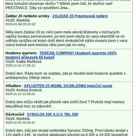
který bohužel obsahuje skořici ? Někde jsem četl, že skořice vadí
PRESTANCE. Díky za vysvětlení.Jirka...
Zaldiar 20 neblahe ucinky
-
ZALDIAR 20 Potahované tablety
Vložil: Markéta
2026-01-08 05:23:22
Měla jsem Zaldiar 20 po něm jsem mela akorát těstoviny s míchaných
vajíčky šunkou parmezanem, po tem jsem vlezla do vany okamžitě se mi
udělala vyrážka od kolen dolů která neskutečně pálila musela jsem z vany
vylest bolesti sem brečela cítila jsem jak mi nohy...
Houbove quarteto
-
TEREZIA COMPANY Houbové quarteto 100%
houbový přípravek 60 kapslí
Vložil: Katka Mašková
2025-11-24 17:28:12
Dobrý den, Ráda bych se zeptala, zda je vhodné brát houbove quarteto s
antidepresivy. Děkuji velice ...
Afluditen
-
AFLUDITEN 25 MG/ML 5X1ML/25MG Injekční roztok
Vložil: Andrea Krulová
2025-11-12 12:05:01
Dobrý den můžu vědět jak přesně vám zničil život ? Protože mojí mamce
taky,děkuji moc za odpověď ...
Dávkování
-
SYNULOX 250 A.U.V. TBL 500
Vložil: Markéta
2025-11-02 16:45:21
Dobrý den, můj pes dostal antibiotika Synulox 250mg. První dávku dostal v
12h další v 24h. Je možné dávkování převést na 6:30h a 18:30h bezpečné