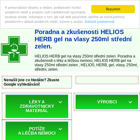
K personalizaci obsahu a reklam, poskytování funkcí
Rozumím!
sociálních médií a analýze naší návštěvnosti využíváme
soubory cookie. Informace o tom, jak náš web používáte, sdílíme se svými partnery
působícími v oblasti sociálních médií, inzerce a analýz.
Zobrazit podrobnosti
ABC-LEKARNA.cz
| Poradna a zkušenosti s léky a léčbou nemocí
Poradna a zkušenosti HELIOS
HERB gel na vlasy 250ml střední
zelen.
HELIOS HERB gel na vlasy 250ml střední zelen. Poradna a
zkušenosti s léky a léčbou nemocí, HELIOS HERB gel na
vlasy 250ml střední zelen., HELIOS, HERB, gel, vlasy, 250ml,
střední, zelen.
Nenašli jste co hledáte? Zkuste
Google vyhledávání!
LÉKY A
VÝROBCI
ZDRAVOTNICKÝ
MATERIÁL
POTÍŽE
A LÉČBA NEMOCI