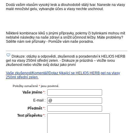
Dodá vašim vlasům vysoký lesk a dlouhodobě stálý tvar. Naneste na vlasy
malé množství gelu, vytvarujte účes a vlasy nechte uschnout.
Některé kombinace léků s jinými přípravky, pokrmy či bylinkami mohou mít
neblahé následky na naše zdraví a snížit účinnost léčby. Máte problémy?
Sdělte nám své příznaky - Pomůže vám naše poradna.
Diskuze: otázky a odpovědi, zkušenosti a poradenství k HELIOS HERB
gel na vlasy 250ml střední zelen. - Diskuze je prázdná – vložte svou
zkušenost nebo vložte svůj dotaz jako první
Vaše zkušenost/Komentář/Dotaz týkající se HELIOS HERB gel na vlasy
250ml střední zelen.
Položky označené
*
jsou povinné.
Vaše jméno
*
:
E-mail :
Předmět
*
:
Text příspěvku
*
: