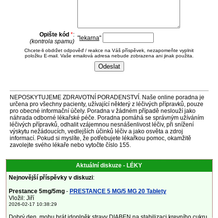
Opište kód
*
:
"
lekarna
"
(kontrola spamu)
Chcete-li obdržet odpověď / reakce na Váš příspěvek, nezapomeňte vyplnit
položku E-mail. Vaše emailová adresa nebude zobrazena ani jinak použita.
NEPOSKYTUJEME ZDRAVOTNÍ PORADENSTVÍ. Naše online poradna je
určena pro všechny pacienty, užívající některý z léčivých přípravků, pouze
pro obecné informační účely. Poradna v žádném případě neslouží jako
náhrada odborné lékařské péče. Poradna pomáhá se správným užíváním
léčivých přípravků, odhalit vzájemnou nesnášenlivost léčiv, při snížení
výskytu nežádoucích, vedlejších účinků léčiv a jako osvěta a zdroj
informací. Pokud si myslíte, že potřebujete lékařkou pomoc, okamžitě
zavolejte svého lékaře nebo vytočte číslo 155.
Aktuální diskuze - LÉKY
Nejnovější příspěvky v diskuzi
:
Prestance 5mg/5mg
-
PRESTANCE 5 MG/5 MG 20 Tablety
Vložil: Jiří
2026-02-17 10:38:29
Dobrý den, mohu brát idoplněk stravy DIABEN na stabilizaci krevního cukru,