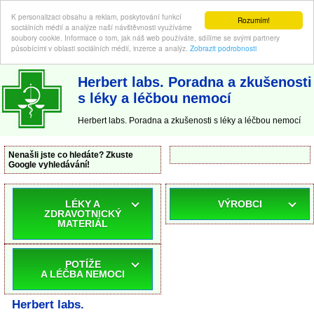
K personalizaci obsahu a reklam, poskytování funkcí
Rozumím!
sociálních médií a analýze naší návštěvnosti využíváme
soubory cookie. Informace o tom, jak náš web používáte, sdílíme se svými partnery
působícími v oblasti sociálních médií, inzerce a analýz.
Zobrazit podrobnosti
ABC-LEKARNA.cz
| Poradna a zkušenosti s léky a léčbou nemocí
Herbert labs. Poradna a zkušenosti
s léky a léčbou nemocí
Herbert labs. Poradna a zkušenosti s léky a léčbou nemocí
Nenašli jste co hledáte? Zkuste
Google vyhledávání!
LÉKY A
VÝROBCI
ZDRAVOTNICKÝ
MATERIÁL
POTÍŽE
A LÉČBA NEMOCI
Herbert labs.