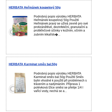
HERBATA Heřmánek koupelový 50g
Podrobný popis výrobku HERBATA
Heřmánek koupelový 50g Použití
Heřmánek pravý se užívá zevně pro své
protizánětlivé, dezinfekční, granulační a
protikřečové účinky v kožním, očním a
zubním lékařstv�...
HERBATA Karminat směs bal.50g
Podrobný popis výrobku HERBATA
Karminat směs bal.50g Použití Směs
bylin vhodné k použití při problémech s
trávením a nadýmáním. Příprava 1
polévková lžíce směsi se přelije 1/4 l
vařící vody, nechá se a...