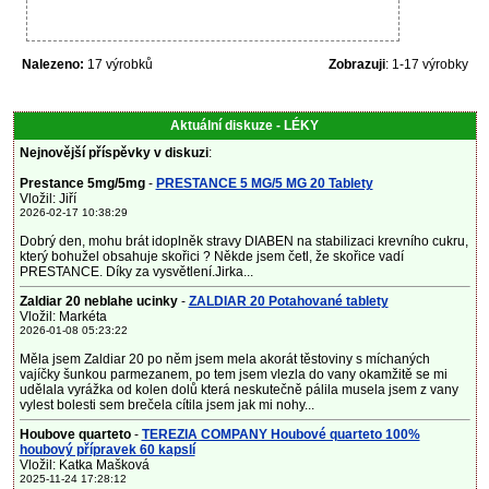
Nalezeno:
17 výrobků
Zobrazuji
: 1-17 výrobky
Aktuální diskuze - LÉKY
Nejnovější příspěvky v diskuzi
:
Prestance 5mg/5mg
-
PRESTANCE 5 MG/5 MG 20 Tablety
Vložil: Jiří
2026-02-17 10:38:29
Dobrý den, mohu brát idoplněk stravy DIABEN na stabilizaci krevního cukru,
který bohužel obsahuje skořici ? Někde jsem četl, že skořice vadí
PRESTANCE. Díky za vysvětlení.Jirka...
Zaldiar 20 neblahe ucinky
-
ZALDIAR 20 Potahované tablety
Vložil: Markéta
2026-01-08 05:23:22
Měla jsem Zaldiar 20 po něm jsem mela akorát těstoviny s míchaných
vajíčky šunkou parmezanem, po tem jsem vlezla do vany okamžitě se mi
udělala vyrážka od kolen dolů která neskutečně pálila musela jsem z vany
vylest bolesti sem brečela cítila jsem jak mi nohy...
Houbove quarteto
-
TEREZIA COMPANY Houbové quarteto 100%
houbový přípravek 60 kapslí
Vložil: Katka Mašková
2025-11-24 17:28:12