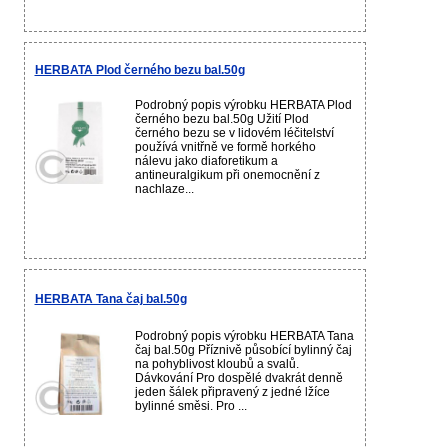
HERBATA Plod černého bezu bal.50g
Podrobný popis výrobku HERBATA Plod
černého bezu bal.50g Užití Plod
černého bezu se v lidovém léčitelství
používá vnitřně ve formě horkého
nálevu jako diaforetikum a
antineuralgikum při onemocnění z
nachlaze...
HERBATA Tana čaj bal.50g
Podrobný popis výrobku HERBATA Tana
čaj bal.50g Příznivě působící bylinný čaj
na pohyblivost kloubů a svalů.
Dávkování Pro dospělé dvakrát denně
jeden šálek připravený z jedné lžíce
bylinné směsi. Pro ...