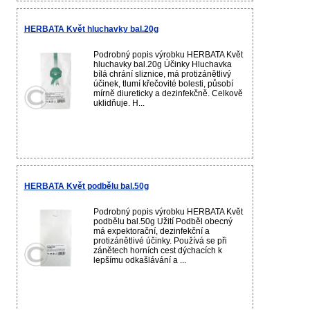
HERBATA Květ hluchavky bal.20g
Podrobný popis výrobku HERBATA Květ
hluchavky bal.20g Účinky Hluchavka
bílá chrání sliznice, má protizánětlivý
účinek, tlumí křečovité bolesti, působí
mírně diureticky a dezinfekčně. Celkově
uklidňuje. H...
HERBATA Květ podbělu bal.50g
Podrobný popis výrobku HERBATA Květ
podbělu bal.50g Užití Podběl obecný
má expektorační, dezinfekční a
protizánětlivé účinky. Používá se při
zánětech horních cest dýchacích k
lepšímu odkašlávání a ...