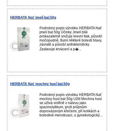
HERBATA Nať jmelí bal.50g
Podrobný popis výrobku HERBATA Nať
jmelí bal.50g Účinky Jmelí bílé
prokazatelně snižuje krevní tlak, působí
močopudně, tlumí některé bolesti hlavy,
závratě a působí antiskleroticky.
Zastavuje krvácení a p�...
HERBATA Nať mochny husí bal.50g
Podrobný popis výrobku HERBATA Nať
mochny husí bal.50g Užití Mochna husí
se užívá vnitřně v nálevu jako
spazmolytikum, proti průjmům
doprovázeným křečemi, při kolikách a
bolestivé menstruaci, u gynekologický...