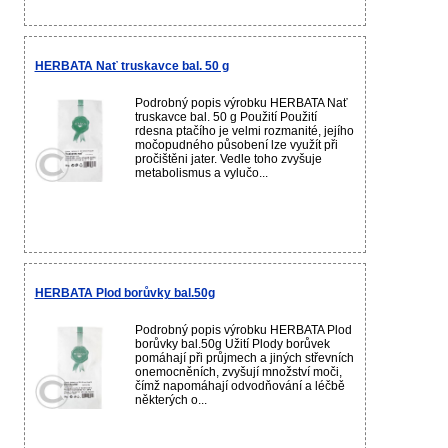
HERBATA Nať truskavce bal. 50 g
Podrobný popis výrobku HERBATA Nať
truskavce bal. 50 g Použití Použití
rdesna ptačího je velmi rozmanité, jejího
močopudného působení lze využít při
pročištěni jater. Vedle toho zvyšuje
metabolismus a vylučo...
HERBATA Plod borůvky bal.50g
Podrobný popis výrobku HERBATA Plod
borůvky bal.50g Užití Plody borůvek
pomáhají při průjmech a jiných střevních
onemocněních, zvyšují množství moči,
čímž napomáhají odvodňování a léčbě
některých o...