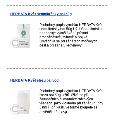
HERBATA Květ sedmikrásky bal.50g
Podrobný popis výrobku HERBATA Květ
sedmikrásky bal.50g Užití Sedmikráska
podporuje vykašlávání, působí
protizánětlivě, svíravě a hojivě.
Osvědčila se při zánětech močových
cest a při zánětu ledvinový...
HERBATA Květ slezu bal.50g
Podrobný popis výrobku HERBATA Květ
slezu bal.50g Užití Užívá se při
žaludečních či dvanácterníkových
vředech, jako kloktadlo při zánětu dutiny
ústní či při kašli, ve formě koupele se
osvědčil při ekz�...