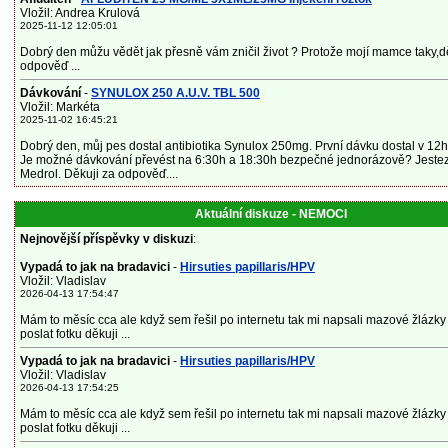
Vložil: Andrea Krulová
2025-11-12 12:05:01
Dobrý den můžu vědět jak přesně vám zničil život ? Protože mojí mamce taky,d
odpověď ...
Dávkování
-
SYNULOX 250 A.U.V. TBL 500
Vložil: Markéta
2025-11-02 16:45:21
Dobrý den, můj pes dostal antibiotika Synulox 250mg. První dávku dostal v 12h 
Je možné dávkování převést na 6:30h a 18:30h bezpečné jednorázově? Jeste
Medrol. Děkuji za odpověď....
Aktuální diskuze - NEMOCI
Nejnovější příspěvky v diskuzi
:
Vypadá to jak na bradavici
-
Hirsuties papillaris/HPV
Vložil: Vladislav
2026-04-13 17:54:47
Mám to měsíc cca ale když sem řešil po internetu tak mi napsali mazové žlázk
poslat fotku děkuji ...
Vypadá to jak na bradavici
-
Hirsuties papillaris/HPV
Vložil: Vladislav
2026-04-13 17:54:25
Mám to měsíc cca ale když sem řešil po internetu tak mi napsali mazové žlázk
poslat fotku děkuji ...