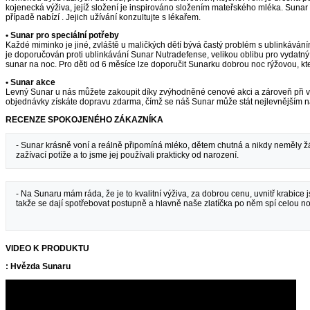
kojenecká výživa, jejíž složení je inspirováno složením mateřského mléka. Sunar
případě nabízí . Jejich užívání konzultujte s lékařem.
• Sunar pro speciální potřeby
Každé miminko je jiné, zvláště u maličkých dětí bývá častý problém s ublinkává
je doporučován proti ublinkávání Sunar Nutradefense, velikou oblibu pro vydatný
sunar na noc. Pro děti od 6 měsíce lze doporučit Sunarku dobrou noc rýžovou, kter
• Sunar akce
Levný Sunar u nás můžete zakoupit díky zvýhodněné cenové akci a zároveň při vy
objednávky získáte dopravu zdarma, čímž se náš Sunar může stát nejlevnějším na
RECENZE SPOKOJENÉHO ZÁKAZNÍKA
- Sunar krásně voní a reálně připomíná mléko, dětem chutná a nikdy neměly 
zažívací potíže a to jsme jej používali prakticky od narození.
- Na Sunaru mám ráda, že je to kvalitní výživa, za dobrou cenu, uvnitř krabice 
takže se dají spotřebovat postupně a hlavně naše zlatíčka po něm spí celou no
VIDEO K PRODUKTU
: Hvězda Sunaru