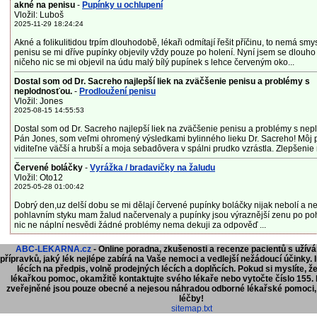
akné na penisu
-
Pupínky u ochlupení
Vložil: Luboš
2025-11-29 18:24:24
Akné a folikulitidou trpím dlouhodobě, lékaři odmítají řešit příčinu, to nemá smys
penisu se mi dříve pupínky objevily vždy pouze po holení. Nyní jsem se dlouho 
ničeho nic se mi objevil na údu malý bílý pupínek s lehce červeným oko...
Dostal som od Dr. Sacreho najlepší liek na zväčšenie penisu a problémy s
neplodnosťou.
-
Prodloužení penisu
Vložil: Jones
2025-08-15 14:55:53
Dostal som od Dr. Sacreho najlepší liek na zväčšenie penisu a problémy s nep
Pán Jones, som veľmi ohromený výsledkami bylinného lieku Dr. Sacreho! Môj p
viditeľne väčší a hrubší a moja sebadôvera v spálni prudko vzrástla. Zlepšenie 
Červené boláčky
-
Vyrážka / bradavičky na žaludu
Vložil: Oto12
2025-05-28 01:00:42
Dobrý den,uz delší dobu se mi dělají červené pupínky boláčky nijak nebolí a ne
pohlavním styku mam žalud načervenaly a pupínky jsou výraznější zenu po po
nic ne náplní nesvědi žádné problémy nema dekuji za odpověď ...
ABC-LEKARNA.cz
- Online poradna, zkušenosti a recenze pacientů s užív
přípravků, jaký lék nejlépe zabírá na Vaše nemoci a vedlejší nežádoucí účinky.
lécích na předpis, volně prodejných lécích a doplňcích.
Pokud si myslíte, ž
lékařkou pomoc, okamžitě kontaktujte svého lékaře nebo vytočte číslo 155.
zveřejněné jsou pouze obecné a nejesou náhradou odborné lékařské pomoci,
léčby!
sitemap.txt