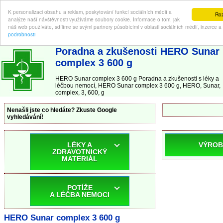
K personalizaci obsahu a reklam, poskytování funkcí sociálních médií a
Ro
analýze naší návštěvnosti využíváme soubory cookie. Informace o tom, jak
náš web používáte, sdílíme se svými partnery působícími v oblasti sociálních médií, inzerce a
podrobnosti
ABC-LEKARNA.cz
| Poradna a zkušenosti s léky a léčbou nemocí
Poradna a zkušenosti HERO Sunar
complex 3 600 g
HERO Sunar complex 3 600 g Poradna a zkušenosti s léky a
léčbou nemocí, HERO Sunar complex 3 600 g, HERO, Sunar,
complex, 3, 600, g
Nenašli jste co hledáte? Zkuste Google
vyhledávání!
LÉKY A
VÝROB
ZDRAVOTNICKÝ
MATERIÁL
POTÍŽE
A LÉČBA NEMOCI
HERO Sunar complex 3 600 g