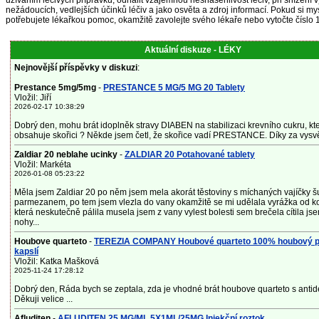
užíváním léčivých přípravků, odhalit vzájemnou nesnášenlivost léčiv, při snížení 
nežádoucích, vedlejších účinků léčiv a jako osvěta a zdroj informací. Pokud si mys
potřebujete lékařkou pomoc, okamžitě zavolejte svého lékaře nebo vytočte číslo 
Aktuální diskuze - LÉKY
Nejnovější příspěvky v diskuzi
:
Prestance 5mg/5mg
-
PRESTANCE 5 MG/5 MG 20 Tablety
Vložil: Jiří
2026-02-17 10:38:29
Dobrý den, mohu brát idoplněk stravy DIABEN na stabilizaci krevního cukru, kt
obsahuje skořici ? Někde jsem četl, že skořice vadí PRESTANCE. Díky za vysvětl
Zaldiar 20 neblahe ucinky
-
ZALDIAR 20 Potahované tablety
Vložil: Markéta
2026-01-08 05:23:22
Měla jsem Zaldiar 20 po něm jsem mela akorát těstoviny s míchaných vajíčky 
parmezanem, po tem jsem vlezla do vany okamžitě se mi udělala vyrážka od k
která neskutečně pálila musela jsem z vany vylest bolesti sem brečela cítila js
nohy...
Houbove quarteto
-
TEREZIA COMPANY Houbové quarteto 100% houbový p
kapslí
Vložil: Katka Mašková
2025-11-24 17:28:12
Dobrý den, Ráda bych se zeptala, zda je vhodné brát houbove quarteto s antid
Děkuji velice ...
Afluditen
-
AFLUDITEN 25 MG/ML 5X1ML/25MG Injekční roztok