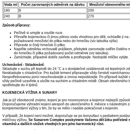
Voda ml
Počet zarovnaných odměrek na dávku
Množství obnoveného m
180
6
200
240
8
270
Způsob přípravy:
Pečlivě si umyjte a osušte ruce.
Převařte kojeneckou či jinou pitnou vodu vhodnou pro děti, ochlaďte ji na 4
požadované množství do pítka nebo do hrnečku (viz tabulka výše).
Připravte si čistý hrneček či pítko.
Naplňte odměrku vrchovatě práškem, přebytek zarovnejte ostřím čistého 
do hrnečku či pítka požadovaný počet odměrek (viz tabulka).
Zamíchejte, případně dobře zavřete a protřepejte. Nedopité mlíčko vylijte.
Uchovávání - Skladování:
Skladujte v suchu při teplotě do 24 °C a v dostatečné vzdálenosti od tepelných zd
Neskladujte v chladničce. Pro každé krmení připravujte vždy čerstvě namíchanou 
Nespotřebovanou porci neuchovávejte a znova nepodávejte. Po přípravě každé 
vždy pečlivě uzavřete a uložte na suchém a chladném místě. Obsah otevřeného 
spotřebujte do 4 týdnů.
KOJENECKÁ VÝŽIVA A SUNARY
Jak je již všeobecně známo, kojení je pro novorozence a kojence nejlepší způsob
Doporučujeme výhradní kojení alespoň do ukončeného 6. měsíce s následným 
komplementární výživy s tím, že by se mělo i nadále pokračovat s kojením.
V případě, že kojení není možné, doporučuje se po konzultaci s pediatrem podáv
mléčnou výživu.
Se Sunarem Complex poskytnete Vašemu děťátku potřebné 
vitamínů a dalších složek vhodných pro jeho harmonický růst.