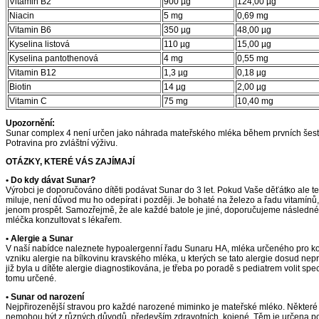
Vitamin B2
900 µg
124,00 µg
Niacin
5 mg
0,69 mg
Vitamin B6
350 µg
48,00 µg
Kyselina listová
110 µg
15,00 µg
Kyselina pantothenová
4 mg
0,55 mg
Vitamin B12
1,3 µg
0,18 µg
Biotin
14 µg
2,00 µg
Vitamin C
75 mg
10,40 mg
Upozornění:
Sunar complex 4 není určen jako náhrada mateřského mléka během prvních šesti
Potravina pro zvláštní výživu.
OTÁZKY, KTERÉ VÁS ZAJÍMAJÍ
• Do kdy dávat Sunar?
Výrobci je doporučováno dítěti podávat Sunar do 3 let. Pokud Vaše děťátko ale t
miluje, není důvod mu ho odepírat i později. Je bohaté na železo a řadu vitamínů
jenom prospět. Samozřejmě, že ale každé batole je jiné, doporučujeme následn
mléčka konzultovat s lékařem.
• Alergie a Sunar
V naší nabídce naleznete hypoalergenní řadu Sunaru HA, mléka určeného pro ko
vzniku alergie na bílkovinu kravského mléka, u kterých se tato alergie dosud nep
již byla u dítěte alergie diagnostikována, je třeba po poradě s pediatrem volit spe
tomu určené.
• Sunar od narození
Nejpřirozenější stravou pro každé narozené miminko je mateřské mléko. Některé 
nemohou být z různých důvodů, především zdravotních, kojené. Těm je určena p