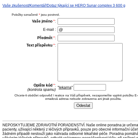
Vaše zkušenost/Komentář/Dotaz týkající se HERO Sunar complex 3 600 g
Položky označené
*
jsou povinné.
Vaše jméno
*
:
E-mail :
Předmět
*
:
Text příspěvku
*
:
Opište kód
*
:
"
lekarna
"
(kontrola spamu)
Chcete-li obdržet odpověď / reakce na Váš příspěvek, nezapomeňte vyplnit položku E-
emailová adresa nebude zobrazena ani jinak použita.
NEPOSKYTUJEME ZDRAVOTNÍ PORADENSTVÍ. Naše online poradna je určena 
pacienty, užívající některý z léčivých přípravků, pouze pro obecné informační úče
žádném případě neslouží jako náhrada odborné lékařské péče. Poradna pomáh