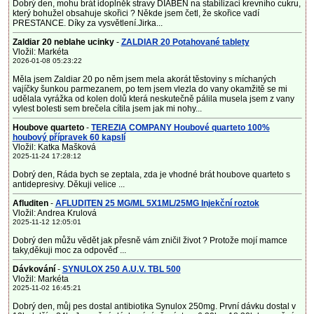
Dobrý den, mohu brát idoplněk stravy DIABEN na stabilizaci krevního cukru,
který bohužel obsahuje skořici ? Někde jsem četl, že skořice vadí
PRESTANCE. Díky za vysvětlení.Jirka...
Zaldiar 20 neblahe ucinky
-
ZALDIAR 20 Potahované tablety
Vložil: Markéta
2026-01-08 05:23:22
Měla jsem Zaldiar 20 po něm jsem mela akorát těstoviny s míchaných
vajíčky šunkou parmezanem, po tem jsem vlezla do vany okamžitě se mi
udělala vyrážka od kolen dolů která neskutečně pálila musela jsem z vany
vylest bolesti sem brečela cítila jsem jak mi nohy...
Houbove quarteto
-
TEREZIA COMPANY Houbové quarteto 100%
houbový přípravek 60 kapslí
Vložil: Katka Mašková
2025-11-24 17:28:12
Dobrý den, Ráda bych se zeptala, zda je vhodné brát houbove quarteto s
antidepresivy. Děkuji velice ...
Afluditen
-
AFLUDITEN 25 MG/ML 5X1ML/25MG Injekční roztok
Vložil: Andrea Krulová
2025-11-12 12:05:01
Dobrý den můžu vědět jak přesně vám zničil život ? Protože mojí mamce
taky,děkuji moc za odpověď ...
Dávkování
-
SYNULOX 250 A.U.V. TBL 500
Vložil: Markéta
2025-11-02 16:45:21
Dobrý den, můj pes dostal antibiotika Synulox 250mg. První dávku dostal v