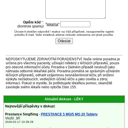
Opište kód
*
:
"
lekarna
"
(kontrola spamu)
Chcete-li obdržet odpověď / reakce na Váš příspěvek, nezapomeňte vyplnit
položku E-mail. Vaše emailová adresa nebude zobrazena ani jinak použita.
NEPOSKYTUJEME ZDRAVOTNÍ PORADENSTVÍ. Naše online poradna je
určena pro všechny pacienty, užívající některý z léčivých přípravků, pouze
pro obecné informační účely. Poradna v žádném případě neslouží jako
náhrada odborné lékařské péče. Poradna pomáhá se správným užíváním
léčivých přípravků, odhalit vzájemnou nesnášenlivost léčiv, při snížení
výskytu nežádoucích, vedlejších účinků léčiv a jako osvěta a zdroj
informací. Pokud si myslíte, že potřebujete lékařkou pomoc, okamžitě
zavolejte svého lékaře nebo vytočte číslo 155.
Aktuální diskuze - LÉKY
Nejnovější příspěvky v diskuzi
:
Prestance 5mg/5mg
-
PRESTANCE 5 MG/5 MG 20 Tablety
Vložil: Jiří
2026-02-17 10:38:29