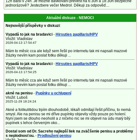
12h další v 24h. Je možné dávkování převést na 6:30h a 18:30h bezpečné
jednorázově? Jestezbere večer Medrol. Děkuji za odpověď....
Aktuální diskuze - NEMOCI
Nejnovější příspěvky v diskuzi
:
Vypadá to jak na bradavici
-
Hirsuties papillaris/HPV
Vložil: Vladislav
2026-04-13 17:54:47
Mám to měsíc cca ale když sem řešil po internetu tak mi napsali mazové
žlázky nevím kam poslat fotku děkuji ...
Vypadá to jak na bradavici
-
Hirsuties papillaris/HPV
Vložil: Vladislav
2026-04-13 17:54:25
Mám to měsíc cca ale když sem řešil po internetu tak mi napsali mazové
žlázky nevím kam poslat fotku děkuji ...
akné na penisu
-
Pupínky u ochlupení
Vložil: Luboš
2025-11-29 18:24:24
Akné a folikulitidou trpím dlouhodobě, lékaři odmítají řešit příčinu, to nemá
smysl. Ale na penisu se mi dříve pupínky objevily vždy pouze po holení.
Nyní jsem se dlouho neoholil a z ničeho nic se mi objevil na údu malý bílý
pupínek s lehce červeným oko...
Dostal som od Dr. Sacreho najlepší liek na zväčšenie penisu a problémy
s neplodnosťou.
-
Prodloužení penisu