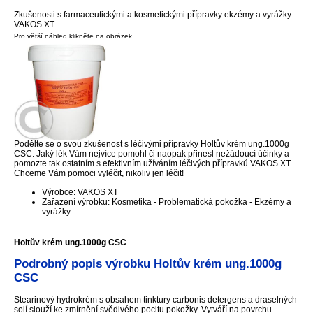
Zkušenosti s farmaceutickými a kosmetickými přípravky ekzémy a vyrážky
VAKOS XT
Pro větší náhled klikněte na obrázek
Podělte se o svou zkušenost s léčivými přípravky Holtův krém ung.1000g
CSC. Jaký lék Vám nejvíce pomohl či naopak přinesl nežádoucí účinky a
pomozte tak ostatním s efektivním užíváním léčivých přípravků VAKOS XT.
Chceme Vám pomoci vyléčit, nikoliv jen léčit!
Výrobce: VAKOS XT
Zařazení výrobku: Kosmetika - Problematická pokožka - Ekzémy a
vyrážky
Holtův krém ung.1000g CSC
Podrobný popis výrobku Holtův krém ung.1000g
CSC
Stearinový hydrokrém s obsahem tinktury carbonis detergens a draselných
solí slouží ke zmírnění svědivého pocitu pokožky. Vytváří na povrchu