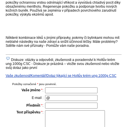
pokožky ochrannou vrstvu odnímající vlhkost a vyvolává chladivý pocit díky
obsaženému mentholu. Regeneruje pokožku a podporuje tvorbu nových
kožních buněk. Používá se zejména v případech povrchového zarudnutí
pokožky, výskytu ekzémů apod.
Některé kombinace léků s jinými přípravky, pokrmy či bylinkami mohou mít
neblahé následky na naše zdraví a snížit účinnost léčby. Máte problémy?
Sdělte nám své příznaky - Pomůže vám naše poradna.
Diskuze: otázky a odpovědi, zkušenosti a poradenství k Holtův krém
ung.1000g CSC - Diskuze je prázdná – vložte svou zkušenost nebo vložte
svůj dotaz jako první
Vaše zkušenost/Komentář/Dotaz týkající se Holtův krém ung.1000g CSC
Položky označené
*
jsou povinné.
Vaše jméno
*
:
E-mail :
Předmět
*
:
Text příspěvku
*
: