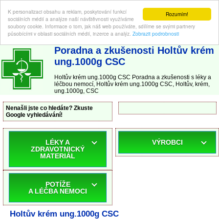
K personalizaci obsahu a reklam, poskytování funkcí
Rozumím!
sociálních médií a analýze naší návštěvnosti využíváme
soubory cookie. Informace o tom, jak náš web používáte, sdílíme se svými partnery
působícími v oblasti sociálních médií, inzerce a analýz.
Zobrazit podrobnosti
ABC-LEKARNA.cz
| Poradna a zkušenosti s léky a léčbou nemocí
Poradna a zkušenosti Holtův krém
ung.1000g CSC
Holtův krém ung.1000g CSC Poradna a zkušenosti s léky a
léčbou nemocí, Holtův krém ung.1000g CSC, Holtův, krém,
ung.1000g, CSC
Nenašli jste co hledáte? Zkuste
Google vyhledávání!
LÉKY A
VÝROBCI
ZDRAVOTNICKÝ
MATERIÁL
POTÍŽE
A LÉČBA NEMOCI
Holtův krém ung.1000g CSC