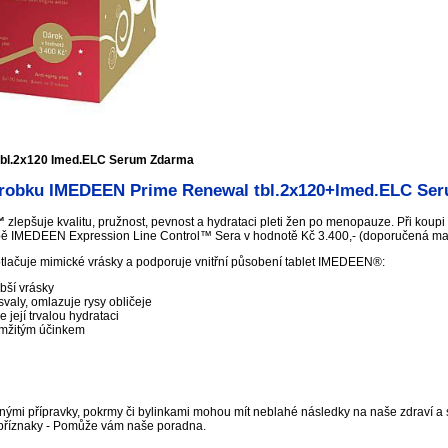
bl.2x120 Imed.ELC Serum Zdarma
ýrobku IMEDEEN Prime Renewal tbl.2x120+Imed.ELC Se
™
zlepšuje kvalitu, pružnost, pevnost a hydrataci pleti žen po menopauze. Při koupi
době IMEDEEN Expression Line Control™ Sera v hodnotě Kč 3.400,- (doporučená m
tlačuje mimické vrásky a podporuje vnitřní působení tablet IMEDEEN®:
ubší vrásky
svaly, omlazuje rysy obličeje
e její trvalou hydrataci
mžitým účinkem
nými přípravky, pokrmy či bylinkami mohou mít neblahé následky na naše zdraví a s
příznaky - Pomůže vám naše poradna.