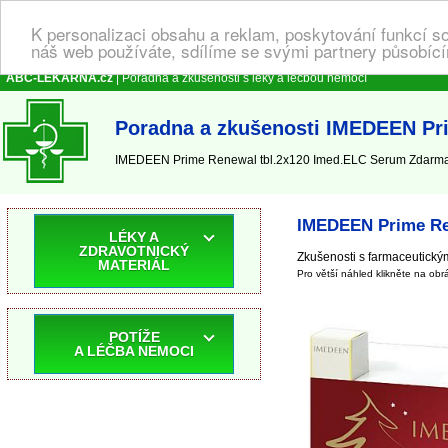
K personalizaci obsahu a reklam, poskytování funkcí s
náš web používáte, sdílíme se svými partnery působícím
ABC-LEKARNA.cz
| Poradna a zkušenosti s léky a léčbou nemocí
Poradna a zkušenosti IMEDEEN Pr
IMEDEEN Prime Renewal tbl.2x120 Imed.ELC Serum Zdarma P
IMEDEEN Prime Re
LÉKY A
ZDRAVOTNICKÝ
Zkušenosti s farmaceutick
MATERIÁL
Pro větší náhled klikněte na obr
POTÍŽE
A LÉČBA NEMOCI