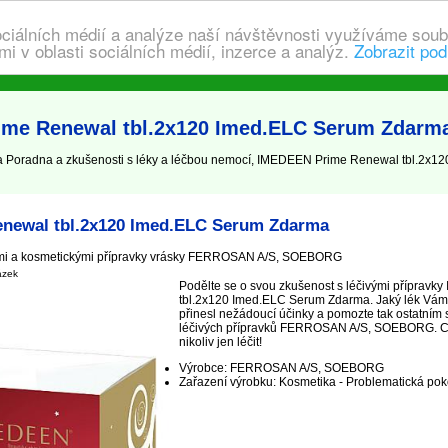
ociálních médií a analýze naší návštěvnosti využíváme soub
i v oblasti sociálních médií, inzerce a analýz.
Zobrazit pod
ime Renewal tbl.2x120 Imed.ELC Serum Zdarm
oradna a zkušenosti s léky a léčbou nemocí, IMEDEEN Prime Renewal tbl.2x12
newal tbl.2x120 Imed.ELC Serum Zdarma
ými a kosmetickými přípravky vrásky FERROSAN A/S, SOEBORG
ázek
Podělte se o svou zkušenost s léčivými příprav
tbl.2x120 Imed.ELC Serum Zdarma. Jaký lék Vám
přinesl nežádoucí účinky a pomozte tak ostatním 
léčivých přípravků FERROSAN A/S, SOEBORG. C
nikoliv jen léčit!
Výrobce: FERROSAN A/S, SOEBORG
Zařazení výrobku: Kosmetika - Problematická pok