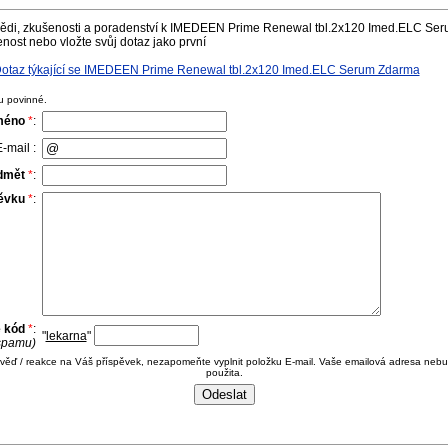
ědi, zkušenosti a poradenství k IMEDEEN Prime Renewal tbl.2x120 Imed.ELC Ser
nost nebo vložte svůj dotaz jako první
otaz týkající se IMEDEEN Prime Renewal tbl.2x120 Imed.ELC Serum Zdarma
u povinné.
méno
*
:
-mail :
dmět
*
:
pěvku
*
:
e kód
*
:
"
lekarna
"
 spamu)
ověď / reakce na Váš příspěvek, nezapomeňte vyplnit položku E-mail. Vaše emailová adresa nebu
použita.