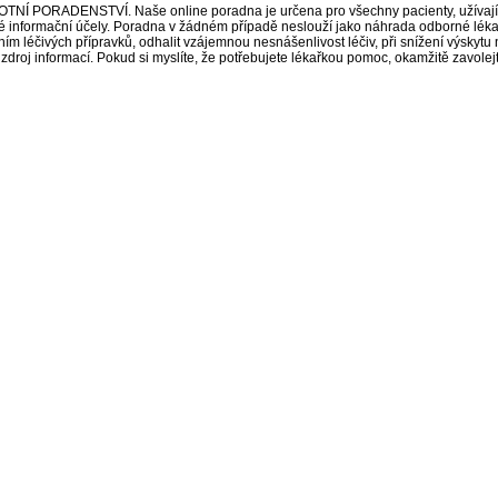
ORADENSTVÍ. Naše online poradna je určena pro všechny pacienty, užívající 
é informační účely. Poradna v žádném případě neslouží jako náhrada odborné lék
 léčivých přípravků, odhalit vzájemnou nesnášenlivost léčiv, při snížení výskytu 
a zdroj informací. Pokud si myslíte, že potřebujete lékařkou pomoc, okamžitě zavole