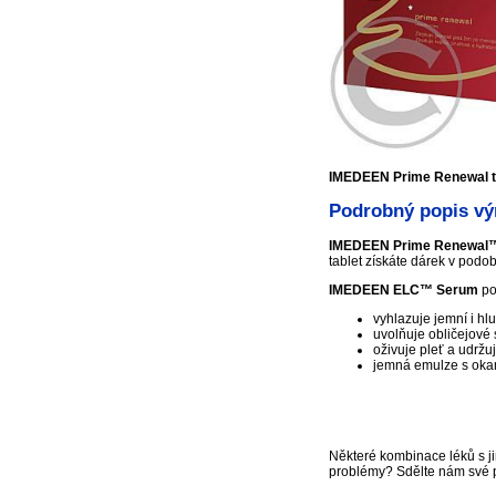
IMEDEEN Prime Renewal t
Podrobný popis v
IMEDEEN Prime Renewal
tablet získáte dárek v po
IMEDEEN ELC™ Serum
po
vyhlazuje jemní i hl
uvolňuje obličejové 
oživuje pleť a udržuj
jemná emulze s oka
Některé kombinace léků s ji
problémy? Sdělte nám své 