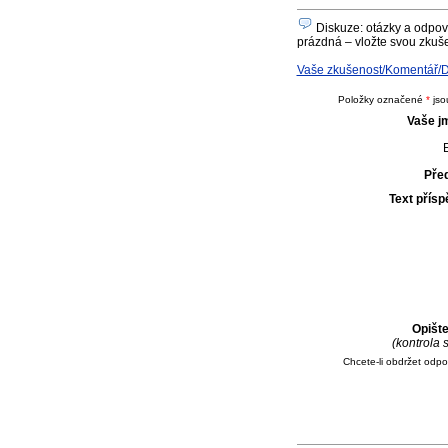
Diskuze: otázky a odpov
prázdná – vložte svou zkuše
Vaše zkušenost/Komentář/D
Položky označené
*
jso
Vaše j
E
Pře
Text přís
Opišt
(kontrola
Chcete-li obdržet odp