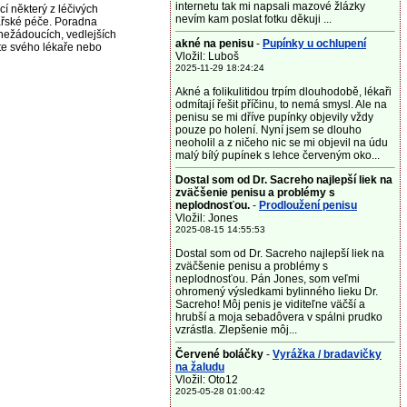
internetu tak mi napsali mazové žlázky
některý z léčivých
nevím kam poslat fotku děkuji ...
ařské péče. Poradna
nežádoucích, vedlejších
akné na penisu
-
Pupínky u ochlupení
jte svého lékaře nebo
Vložil: Luboš
2025-11-29 18:24:24
Akné a folikulitidou trpím dlouhodobě, lékaři
odmítají řešit příčinu, to nemá smysl. Ale na
penisu se mi dříve pupínky objevily vždy
pouze po holení. Nyní jsem se dlouho
neoholil a z ničeho nic se mi objevil na údu
malý bílý pupínek s lehce červeným oko...
Dostal som od Dr. Sacreho najlepší liek na
zväčšenie penisu a problémy s
neplodnosťou.
-
Prodloužení penisu
Vložil: Jones
2025-08-15 14:55:53
Dostal som od Dr. Sacreho najlepší liek na
zväčšenie penisu a problémy s
neplodnosťou. Pán Jones, som veľmi
ohromený výsledkami bylinného lieku Dr.
Sacreho! Môj penis je viditeľne väčší a
hrubší a moja sebadôvera v spálni prudko
vzrástla. Zlepšenie môj...
Červené boláčky
-
Vyrážka / bradavičky
na žaludu
Vložil: Oto12
2025-05-28 01:00:42