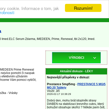
Rozumím!
ory cookie. Informace o tom, jak
robnosti
a
0 Imed.ELC Serum Zdarma, IMEDEEN, Prime, Renewal, tbl.2x120, Imed.
VÝROBCI
ky IMEDEEN Prime Renewal
Aktuální diskuze - LÉKY
 nejvíce pomohl či naopak
s efektivním užíváním
Nejnovější příspěvky v diskuzi
:
hceme Vám pomoci vyléčit,
Prestance 5mg/5mg
-
PRESTANCE 5 MG/5
MG 20 Tablety
Vložil: Jiří
ožka - Vrásky
2026-02-17 10:38:29
Dobrý den, mohu brát idoplněk stravy
DIABEN na stabilizaci krevního cukru, který
bohužel obsahuje skořici ? Někde jsem četl,