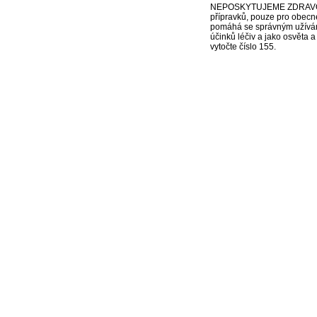
NEPOSKYTUJEME ZDRAVOTNÍ P
přípravků, pouze pro obecn
pomáhá se správným užíváním
účinků léčiv a jako osvěta 
vytočte číslo 155.