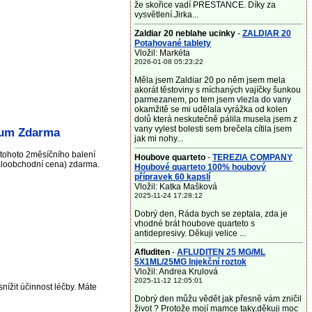
že skořice vadí PRESTANCE. Díky za
vysvětlení.Jirka...
Zaldiar 20 neblahe ucinky
-
ZALDIAR 20
Potahované tablety
Vložil: Markéta
2026-01-08 05:23:22
Měla jsem Zaldiar 20 po něm jsem mela
akorát těstoviny s míchaných vajíčky šunkou
parmezanem, po tem jsem vlezla do vany
okamžitě se mi udělala vyrážka od kolen
dolů která neskutečně pálila musela jsem z
vany vylest bolesti sem brečela cítila jsem
rum Zdarma
jak mi nohy...
 tohoto 2měsíčního balení
Houbove quarteto
-
TEREZIA COMPANY
aloobchodní cena) zdarma.
Houbové quarteto 100% houbový
přípravek 60 kapslí
Vložil: Katka Mašková
2025-11-24 17:28:12
Dobrý den, Ráda bych se zeptala, zda je
vhodné brát houbove quarteto s
antidepresivy. Děkuji velice ...
Afluditen
-
AFLUDITEN 25 MG/ML
5X1ML/25MG Injekční roztok
Vložil: Andrea Krulová
2025-11-12 12:05:01
nížit účinnost léčby. Máte
Dobrý den můžu vědět jak přesně vám zničil
život ? Protože mojí mamce taky,děkuji moc