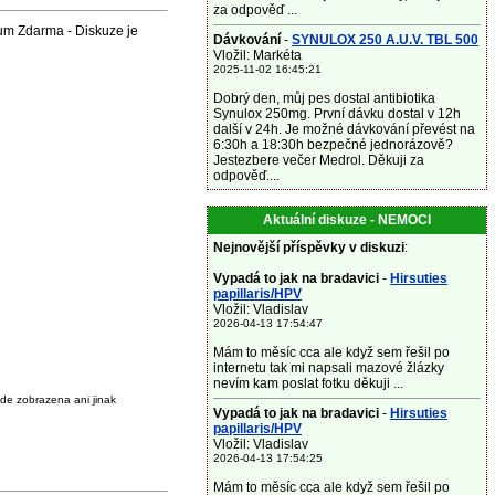
za odpověď ...
um Zdarma - Diskuze je
Dávkování
-
SYNULOX 250 A.U.V. TBL 500
Vložil: Markéta
2025-11-02 16:45:21
Dobrý den, můj pes dostal antibiotika
Synulox 250mg. První dávku dostal v 12h
další v 24h. Je možné dávkování převést na
6:30h a 18:30h bezpečné jednorázově?
Jestezbere večer Medrol. Děkuji za
odpověď....
Aktuální diskuze - NEMOCI
Nejnovější příspěvky v diskuzi
:
Vypadá to jak na bradavici
-
Hirsuties
papillaris/HPV
Vložil: Vladislav
2026-04-13 17:54:47
Mám to měsíc cca ale když sem řešil po
internetu tak mi napsali mazové žlázky
nevím kam poslat fotku děkuji ...
de zobrazena ani jinak
Vypadá to jak na bradavici
-
Hirsuties
papillaris/HPV
Vložil: Vladislav
2026-04-13 17:54:25
Mám to měsíc cca ale když sem řešil po