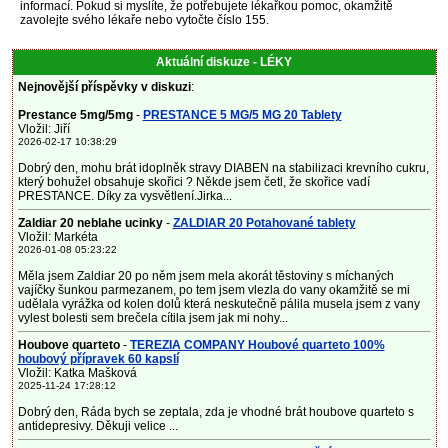
informací. Pokud si myslíte, že potřebujete lékařkou pomoc, okamžitě
zavolejte svého lékaře nebo vytočte číslo 155.
Aktuální diskuze - LÉKY
Nejnovější příspěvky v diskuzi
:
Prestance 5mg/5mg
-
PRESTANCE 5 MG/5 MG 20 Tablety
Vložil: Jiří
2026-02-17 10:38:29
Dobrý den, mohu brát idoplněk stravy DIABEN na stabilizaci krevního cukru,
který bohužel obsahuje skořici ? Někde jsem četl, že skořice vadí
PRESTANCE. Díky za vysvětlení.Jirka...
Zaldiar 20 neblahe ucinky
-
ZALDIAR 20 Potahované tablety
Vložil: Markéta
2026-01-08 05:23:22
Měla jsem Zaldiar 20 po něm jsem mela akorát těstoviny s míchaných
vajíčky šunkou parmezanem, po tem jsem vlezla do vany okamžitě se mi
udělala vyrážka od kolen dolů která neskutečně pálila musela jsem z vany
vylest bolesti sem brečela cítila jsem jak mi nohy...
Houbove quarteto
-
TEREZIA COMPANY Houbové quarteto 100%
houbový přípravek 60 kapslí
Vložil: Katka Mašková
2025-11-24 17:28:12
Dobrý den, Ráda bych se zeptala, zda je vhodné brát houbove quarteto s
antidepresivy. Děkuji velice ...