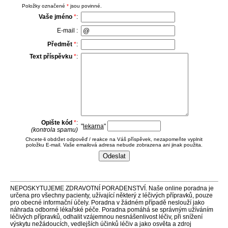
Položky označené
*
jsou povinné.
Vaše jméno
*
:
E-mail :
Předmět
*
:
Text příspěvku
*
:
Opište kód
*
:
"
lekarna
"
(kontrola spamu)
Chcete-li obdržet odpověď / reakce na Váš příspěvek, nezapomeňte vyplnit
položku E-mail. Vaše emailová adresa nebude zobrazena ani jinak použita.
NEPOSKYTUJEME ZDRAVOTNÍ PORADENSTVÍ. Naše online poradna je
určena pro všechny pacienty, užívající některý z léčivých přípravků, pouze
pro obecné informační účely. Poradna v žádném případě neslouží jako
náhrada odborné lékařské péče. Poradna pomáhá se správným užíváním
léčivých přípravků, odhalit vzájemnou nesnášenlivost léčiv, při snížení
výskytu nežádoucích, vedlejších účinků léčiv a jako osvěta a zdroj