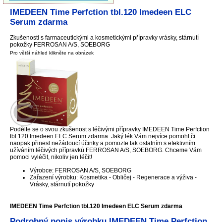
IMEDEEN Time Perfction tbl.120 Imedeen ELC
Serum zdarma
Zkušenosti s farmaceutickými a kosmetickými přípravky vrásky, stárnutí
pokožky FERROSAN A/S, SOEBORG
Pro větší náhled klikněte na obrázek
Podělte se o svou zkušenost s léčivými přípravky IMEDEEN Time Perfction
tbl.120 Imedeen ELC Serum zdarma. Jaký lék Vám nejvíce pomohl či
naopak přinesl nežádoucí účinky a pomozte tak ostatním s efektivním
užíváním léčivých přípravků FERROSAN A/S, SOEBORG. Chceme Vám
pomoci vyléčit, nikoliv jen léčit!
Výrobce: FERROSAN A/S, SOEBORG
Zařazení výrobku: Kosmetika - Obličej - Regenerace a výživa -
Vrásky, stárnutí pokožky
IMEDEEN Time Perfction tbl.120 Imedeen ELC Serum zdarma
Podrobný popis výrobku IMEDEEN Time Perfction