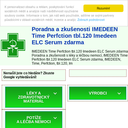
K personalizaci obsahu a reklam, poskytování funkcí
Rozumím!
sociálních médií a analýze naší návštěvnosti využíváme
soubory cookie. Informace o tom, jak náš web používáte, sdílíme se svými partnery
působícími v oblasti sociálních médií, inzerce a analýz.
Zobrazit podrobnosti
ABC-LEKARNA.cz
| Poradna a zkušenosti s léky a léčbou nemocí
Poradna a zkušenosti IMEDEEN
Time Perfction tbl.120 Imedeen
ELC Serum zdarma
IMEDEEN Time Perfction tbl.120 Imedeen ELC Serum zdarma
Poradna a zkušenosti s léky a léčbou nemocí, IMEDEEN Time
Perfction tbl.120 Imedeen ELC Serum zdarma, IMEDEEN,
Time, Perfction, tbl.120, Im
Nenašli jste co hledáte? Zkuste
Google vyhledávání!
LÉKY A
VÝROBCI
ZDRAVOTNICKÝ
MATERIÁL
POTÍŽE
A LÉČBA NEMOCI