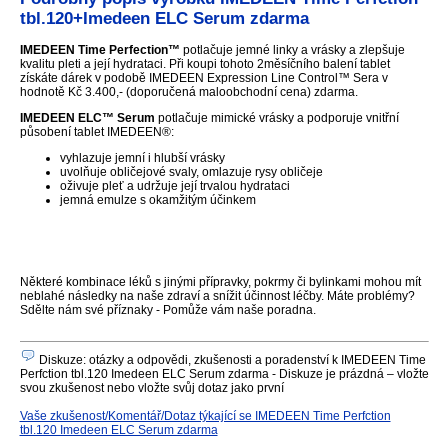
tbl.120+Imedeen ELC Serum zdarma
IMEDEEN Time Perfection™
potlačuje jemné linky a vrásky a zlepšuje
kvalitu pleti a její hydrataci. Při koupi tohoto 2měsíčního balení tablet
získáte dárek v podobě IMEDEEN Expression Line Control™ Sera v
hodnotě Kč 3.400,- (doporučená maloobchodní cena) zdarma.
IMEDEEN ELC™ Serum
potlačuje mimické vrásky a podporuje vnitřní
působení tablet IMEDEEN®:
vyhlazuje jemní i hlubší vrásky
uvolňuje obličejové svaly, omlazuje rysy obličeje
oživuje pleť a udržuje její trvalou hydrataci
jemná emulze s okamžitým účinkem
Některé kombinace léků s jinými přípravky, pokrmy či bylinkami mohou mít
neblahé následky na naše zdraví a snížit účinnost léčby. Máte problémy?
Sdělte nám své příznaky - Pomůže vám naše poradna.
Diskuze: otázky a odpovědi, zkušenosti a poradenství k IMEDEEN Time
Perfction tbl.120 Imedeen ELC Serum zdarma - Diskuze je prázdná – vložte
svou zkušenost nebo vložte svůj dotaz jako první
Vaše zkušenost/Komentář/Dotaz týkající se IMEDEEN Time Perfction
tbl.120 Imedeen ELC Serum zdarma