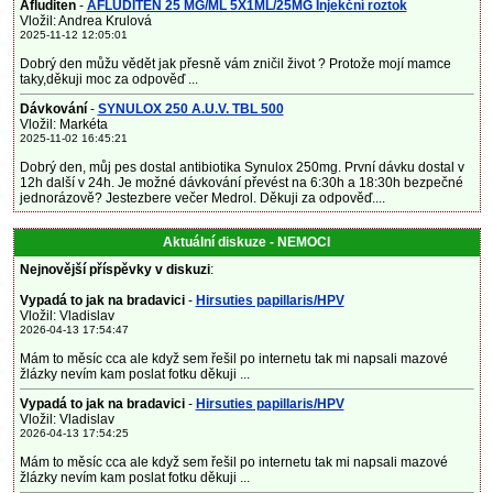
Afluditen
-
AFLUDITEN 25 MG/ML 5X1ML/25MG Injekční roztok
Vložil: Andrea Krulová
2025-11-12 12:05:01
Dobrý den můžu vědět jak přesně vám zničil život ? Protože mojí mamce
taky,děkuji moc za odpověď ...
Dávkování
-
SYNULOX 250 A.U.V. TBL 500
Vložil: Markéta
2025-11-02 16:45:21
Dobrý den, můj pes dostal antibiotika Synulox 250mg. První dávku dostal v
12h další v 24h. Je možné dávkování převést na 6:30h a 18:30h bezpečné
jednorázově? Jestezbere večer Medrol. Děkuji za odpověď....
Aktuální diskuze - NEMOCI
Nejnovější příspěvky v diskuzi
:
Vypadá to jak na bradavici
-
Hirsuties papillaris/HPV
Vložil: Vladislav
2026-04-13 17:54:47
Mám to měsíc cca ale když sem řešil po internetu tak mi napsali mazové
žlázky nevím kam poslat fotku děkuji ...
Vypadá to jak na bradavici
-
Hirsuties papillaris/HPV
Vložil: Vladislav
2026-04-13 17:54:25
Mám to měsíc cca ale když sem řešil po internetu tak mi napsali mazové
žlázky nevím kam poslat fotku děkuji ...