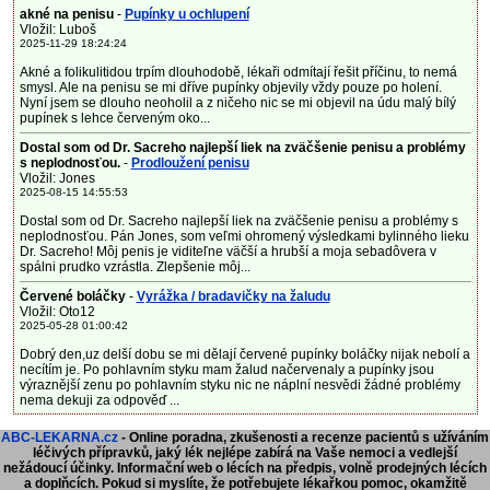
akné na penisu
-
Pupínky u ochlupení
Vložil: Luboš
2025-11-29 18:24:24
Akné a folikulitidou trpím dlouhodobě, lékaři odmítají řešit příčinu, to nemá
smysl. Ale na penisu se mi dříve pupínky objevily vždy pouze po holení.
Nyní jsem se dlouho neoholil a z ničeho nic se mi objevil na údu malý bílý
pupínek s lehce červeným oko...
Dostal som od Dr. Sacreho najlepší liek na zväčšenie penisu a problémy
s neplodnosťou.
-
Prodloužení penisu
Vložil: Jones
2025-08-15 14:55:53
Dostal som od Dr. Sacreho najlepší liek na zväčšenie penisu a problémy s
neplodnosťou. Pán Jones, som veľmi ohromený výsledkami bylinného lieku
Dr. Sacreho! Môj penis je viditeľne väčší a hrubší a moja sebadôvera v
spálni prudko vzrástla. Zlepšenie môj...
Červené boláčky
-
Vyrážka / bradavičky na žaludu
Vložil: Oto12
2025-05-28 01:00:42
Dobrý den,uz delší dobu se mi dělají červené pupínky boláčky nijak nebolí a
necítím je. Po pohlavním styku mam žalud načervenaly a pupínky jsou
výraznější zenu po pohlavním styku nic ne náplní nesvědi žádné problémy
nema dekuji za odpověď ...
ABC-LEKARNA.cz
- Online poradna, zkušenosti a recenze pacientů s užíváním
léčivých přípravků, jaký lék nejlépe zabírá na Vaše nemoci a vedlejší
nežádoucí účinky. Informační web o lécích na předpis, volně prodejných lécích
a doplňcích.
Pokud si myslíte, že potřebujete lékařkou pomoc, okamžitě