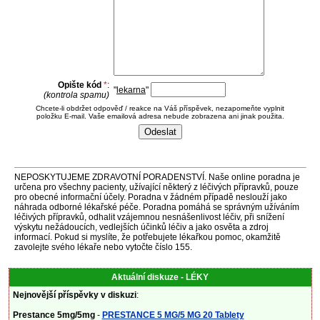
Opište kód
*
:
"
lekarna
"
(kontrola spamu)
Chcete-li obdržet odpověď / reakce na Váš příspěvek, nezapomeňte vyplnit
položku E-mail. Vaše emailová adresa nebude zobrazena ani jinak použita.
NEPOSKYTUJEME ZDRAVOTNÍ PORADENSTVÍ. Naše online poradna je
určena pro všechny pacienty, užívající některý z léčivých přípravků, pouze
pro obecné informační účely. Poradna v žádném případě neslouží jako
náhrada odborné lékařské péče. Poradna pomáhá se správným užíváním
léčivých přípravků, odhalit vzájemnou nesnášenlivost léčiv, při snížení
výskytu nežádoucích, vedlejších účinků léčiv a jako osvěta a zdroj
informací. Pokud si myslíte, že potřebujete lékařkou pomoc, okamžitě
zavolejte svého lékaře nebo vytočte číslo 155.
Aktuální diskuze - LÉKY
Nejnovější příspěvky v diskuzi
:
Prestance 5mg/5mg
-
PRESTANCE 5 MG/5 MG 20 Tablety