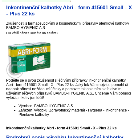
Inkontinenční kalhotky Abri - form 415601 Small - X
- Plus 22 ks
Zkušenosti s farmaceutickými a kosmetickými přípravky plenkové kalhotky
BAMBO-HYGIENIC A.S.
Pro větší náhled klikněte na obrázek
Podělte se o svou zkušenost s léčivými přípravky Inkontinenční kalhotky
Abri - form 415601 Small - X - Plus 22 ks. Jaký lék Vám nejvíce pomohl či
naopak přinesl nežádoucí účinky a pomozte tak ostatním s efektivním
užíváním léčivých přípravků BAMBO-HYGIENIC A.S.. Chceme Vám pomoci
vyléčit, nikoliv jen léčit!
Výrobce: BAMBO-HYGIENIC A.S.
Zařazení výrobku: Zdravotnický materiál - Hygiena - Inkontinence -
Plenkové kalhotky
Inkontinenční kalhotky Abri - form 415601 Small - X - Plus 22 ks
Podrobný popis výrobku Inkontinenční kalhotky