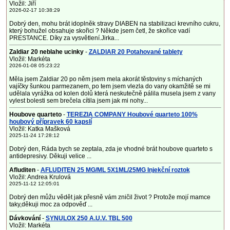
Vložil: Jiří
2026-02-17 10:38:29
Dobrý den, mohu brát idoplněk stravy DIABEN na stabilizaci krevního cukru,
který bohužel obsahuje skořici ? Někde jsem četl, že skořice vadí
PRESTANCE. Díky za vysvětlení.Jirka...
Zaldiar 20 neblahe ucinky
-
ZALDIAR 20 Potahované tablety
Vložil: Markéta
2026-01-08 05:23:22
Měla jsem Zaldiar 20 po něm jsem mela akorát těstoviny s míchaných
vajíčky šunkou parmezanem, po tem jsem vlezla do vany okamžitě se mi
udělala vyrážka od kolen dolů která neskutečně pálila musela jsem z vany
vylest bolesti sem brečela cítila jsem jak mi nohy...
Houbove quarteto
-
TEREZIA COMPANY Houbové quarteto 100%
houbový přípravek 60 kapslí
Vložil: Katka Mašková
2025-11-24 17:28:12
Dobrý den, Ráda bych se zeptala, zda je vhodné brát houbove quarteto s
antidepresivy. Děkuji velice ...
Afluditen
-
AFLUDITEN 25 MG/ML 5X1ML/25MG Injekční roztok
Vložil: Andrea Krulová
2025-11-12 12:05:01
Dobrý den můžu vědět jak přesně vám zničil život ? Protože mojí mamce
taky,děkuji moc za odpověď ...
Dávkování
-
SYNULOX 250 A.U.V. TBL 500
Vložil: Markéta