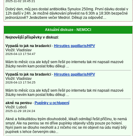
2025-11-02 16:45:21
Dobrý den, můj pes dostal antibiotika Synulox 250mg. První dávku dostal v
12h další v 24h. Je možné dávkování převést na 6:30h a 18:30h bezpečné
jednorázově? Jestezbere večer Medrol. Děkuji za odpověď....
Aktuální diskuze - NEMOCI
Nejnovější příspěvky v diskuzi
:
Vypadá to jak na bradavici
-
Hirsuties papillaris/HPV
Vložil: Vladislav
2026-04-13 17:54:47
Mám to měsíc cca ale když sem řešil po internetu tak mi napsali mazové
žlázky nevím kam poslat fotku děkuji ...
Vypadá to jak na bradavici
-
Hirsuties papillaris/HPV
Vložil: Vladislav
2026-04-13 17:54:25
Mám to měsíc cca ale když sem řešil po internetu tak mi napsali mazové
žlázky nevím kam poslat fotku děkuji ...
akné na penisu
-
Pupínky u ochlupení
Vložil: Luboš
2025-11-29 18:24:24
Akné a folikulitidou trpím dlouhodobě, lékaři odmítají řešit příčinu, to nemá
smysl. Ale na penisu se mi dříve pupínky objevily vždy pouze po holení.
Nyní jsem se dlouho neoholil a z ničeho nic se mi objevil na údu malý bílý
pupínek s lehce červeným oko...