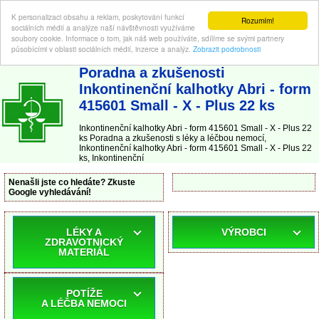
K personalizaci obsahu a reklam, poskytování funkcí
Rozumím!
sociálních médií a analýze naší návštěvnosti využíváme
soubory cookie. Informace o tom, jak náš web používáte, sdílíme se svými partnery
působícími v oblasti sociálních médií, inzerce a analýz.
Zobrazit podrobnosti
ABC-LEKARNA.cz
| Poradna a zkušenosti s léky a léčbou nemocí
Poradna a zkušenosti
Inkontinenční kalhotky Abri - form
415601 Small - X - Plus 22 ks
Inkontinenční kalhotky Abri - form 415601 Small - X - Plus 22
ks Poradna a zkušenosti s léky a léčbou nemocí,
Inkontinenční kalhotky Abri - form 415601 Small - X - Plus 22
ks, Inkontinenční
Nenašli jste co hledáte? Zkuste
Google vyhledávání!
LÉKY A
VÝROBCI
ZDRAVOTNICKÝ
MATERIÁL
POTÍŽE
A LÉČBA NEMOCI