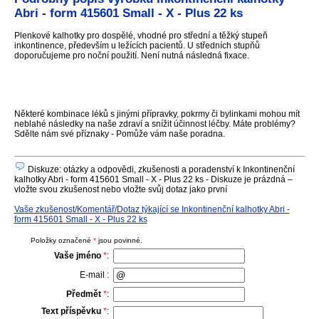
Abri - form 415601 Small - X - Plus 22 ks
Plenkové kalhotky pro dospělé, vhodné pro střední a těžký stupeň
inkontinence, především u ležících pacientů. U středních stupňů
doporučujeme pro noční použití. Není nutná následná fixace.
Některé kombinace léků s jinými přípravky, pokrmy či bylinkami mohou mít
neblahé následky na naše zdraví a snížit účinnost léčby. Máte problémy?
Sdělte nám své příznaky - Pomůže vám naše poradna.
Diskuze: otázky a odpovědi, zkušenosti a poradenství k Inkontinenční
kalhotky Abri - form 415601 Small - X - Plus 22 ks - Diskuze je prázdná –
vložte svou zkušenost nebo vložte svůj dotaz jako první
Vaše zkušenost/Komentář/Dotaz týkající se Inkontinenční kalhotky Abri -
form 415601 Small - X - Plus 22 ks
Položky označené
*
jsou povinné.
Vaše jméno
*
:
E-mail :
Předmět
*
:
Text příspěvku
*
: