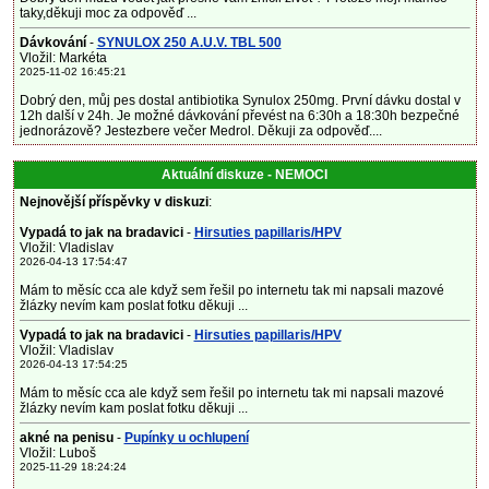
taky,děkuji moc za odpověď ...
Dávkování
-
SYNULOX 250 A.U.V. TBL 500
Vložil: Markéta
2025-11-02 16:45:21
Dobrý den, můj pes dostal antibiotika Synulox 250mg. První dávku dostal v
12h další v 24h. Je možné dávkování převést na 6:30h a 18:30h bezpečné
jednorázově? Jestezbere večer Medrol. Děkuji za odpověď....
Aktuální diskuze - NEMOCI
Nejnovější příspěvky v diskuzi
:
Vypadá to jak na bradavici
-
Hirsuties papillaris/HPV
Vložil: Vladislav
2026-04-13 17:54:47
Mám to měsíc cca ale když sem řešil po internetu tak mi napsali mazové
žlázky nevím kam poslat fotku děkuji ...
Vypadá to jak na bradavici
-
Hirsuties papillaris/HPV
Vložil: Vladislav
2026-04-13 17:54:25
Mám to měsíc cca ale když sem řešil po internetu tak mi napsali mazové
žlázky nevím kam poslat fotku děkuji ...
akné na penisu
-
Pupínky u ochlupení
Vložil: Luboš
2025-11-29 18:24:24