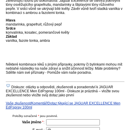
ztělesňující touhu po dokonalosti. Jaguar Excellence se otevírá jiskřivými
tóny osvěžujícího grapefruitu, mandarinky a štiplavými tóny růžového
pepře. V srdci vůně se ukrývají bílé květy. Závěr vůně tvoří sladká vanilka v
kombinaci s ambrou a fazolemi tonka.
Hlava
mandarinka, grapefruit, růžový pepř
Srdce
konvalinka, kosatec, pomerančové květy
Základ
vanilka, fazole tonka, ambra
Některé kombinace léků s jinými přípravky, pokrmy či bylinkami mohou mít
neblahé následky na naše zdraví a snížit účinnost léčby. Máte problémy?
Sdělte nám své příznaky - Pomůže vám naše poradna.
Diskuze: otázky a odpovědi, zkušenosti a poradenství k JAGUAR
EXCELLENCE Men EdP.spray 100ml - Diskuze je prázdná – vložte svou
zkušenost nebo vložte svůj dotaz jako první
Vaše zkušenost/Komentář/Dotaz týkající se JAGUAR EXCELLENCE Men
EdP.spray 100ml
Položky označené
*
jsou povinné.
Vaše jméno
*
: