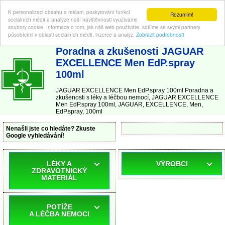
K personalizaci obsahu a reklam, poskytování funkcí
Rozumím!
sociálních médií a analýze naší návštěvnosti využíváme
soubory cookie. Informace o tom, jak náš web používáte, sdílíme se svými partnery
působícími v oblasti sociálních médií, inzerce a analýz.
Zobrazit podrobnosti
ABC-LEKARNA.cz
| Poradna a zkušenosti s léky a léčbou nemocí
Poradna a zkušenosti JAGUAR
EXCELLENCE Men EdP.spray
100ml
JAGUAR EXCELLENCE Men EdP.spray 100ml Poradna a
zkušenosti s léky a léčbou nemocí, JAGUAR EXCELLENCE
Men EdP.spray 100ml, JAGUAR, EXCELLENCE, Men,
EdP.spray, 100ml
Nenašli jste co hledáte? Zkuste
Google vyhledávání!
LÉKY A
VÝROBCI
ZDRAVOTNICKÝ
MATERIÁL
POTÍŽE
A LÉČBA NEMOCI