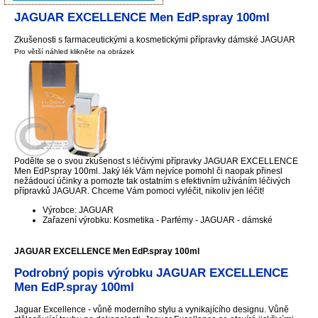
JAGUAR EXCELLENCE Men EdP.spray 100ml
Zkušenosti s farmaceutickými a kosmetickými přípravky dámské JAGUAR
Pro větší náhled klikněte na obrázek
Podělte se o svou zkušenost s léčivými přípravky JAGUAR EXCELLENCE
Men EdP.spray 100ml. Jaký lék Vám nejvíce pomohl či naopak přinesl
nežádoucí účinky a pomozte tak ostatním s efektivním užíváním léčivých
přípravků JAGUAR. Chceme Vám pomoci vyléčit, nikoliv jen léčit!
Výrobce: JAGUAR
Zařazení výrobku: Kosmetika - Parfémy - JAGUAR - dámské
JAGUAR EXCELLENCE Men EdP.spray 100ml
Podrobný popis výrobku JAGUAR EXCELLENCE
Men EdP.spray 100ml
Jaguar Excellence - vůně moderního stylu a vynikajícího designu. Vůně