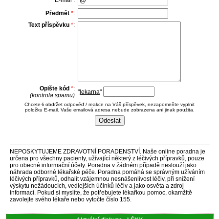
E-mail :
Předmět
*
:
Text příspěvku
*
:
Opište kód
*
:
"
lekarna
"
(kontrola spamu)
Chcete-li obdržet odpověď / reakce na Váš příspěvek, nezapomeňte vyplnit
položku E-mail. Vaše emailová adresa nebude zobrazena ani jinak použita.
NEPOSKYTUJEME ZDRAVOTNÍ PORADENSTVÍ. Naše online poradna je
určena pro všechny pacienty, užívající některý z léčivých přípravků, pouze
pro obecné informační účely. Poradna v žádném případě neslouží jako
náhrada odborné lékařské péče. Poradna pomáhá se správným užíváním
léčivých přípravků, odhalit vzájemnou nesnášenlivost léčiv, při snížení
výskytu nežádoucích, vedlejších účinků léčiv a jako osvěta a zdroj
informací. Pokud si myslíte, že potřebujete lékařkou pomoc, okamžitě
zavolejte svého lékaře nebo vytočte číslo 155.