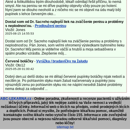
Akné a folikulitidou trpím dlouhodobě, lékaři odmítají řešit příčinu, to nemá
smysl. Ale na penisu se mi dříve pupínky objevily vždy pouze po holení.
Nyní jsem se dlouho neoholil a z ničeho nic se mi objevil na údu malý bílý
pupínek s lehce červeným oko...
Dostal som od Dr. Sacreho najlepší liek na zväčšenie penisu a problémy
s neplodnosťou.
-
Prodloužení penisu
Vložil: Jones
2025-08-15 14:55:53
Dostal som od Dr. Sacreho najlepší liek na zväčšenie penisu a problémy s
neplodnosťou. Pán Jones, som veľmi ohromený výsledkami bylinného lieku
Dr. Sacreho! Môj penis je viditeľne väčší a hrubší a moja sebadôvera v
spálni prudko vzrástla. Zlepšenie môj...
Červené boláčky
-
Vyrážka / bradavičky na žaludu
Vložil: Oto12
2025-05-28 01:00:42
Dobrý den,uz delší dobu se mi dělají červené pupínky boláčky nijak nebolí a
necítím je. Po pohlavním styku mam žalud načervenaly a pupínky jsou
výraznější zenu po pohlavním styku nic ne náplní nesvědi žádné problémy
nema dekuji za odpověď ...
ABC-LEKARNA.cz
- Online poradna, zkušenosti a recenze pacientů s užíváním
léčivých přípravků, jaký lék nejlépe zabírá na Vaše nemoci a vedlejší
nežádoucí účinky. Informační web o lécích na předpis, volně prodejných lécích
a doplňcích.
Pokud si myslíte, že potřebujete lékařkou pomoc, okamžitě
kontaktujte svého lékaře nebo vytočte číslo 155. Informace zde zveřejněné
jsou pouze obecné a nejesou náhradou odborné lékařské pomoci, diagnózy
nebo léčby!
sitemap.txt