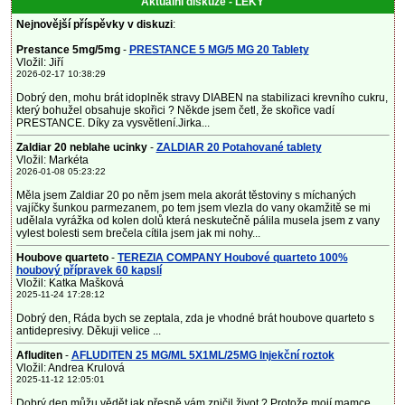
Aktuální diskuze - LÉKY
Nejnovější příspěvky v diskuzi
:
Prestance 5mg/5mg
-
PRESTANCE 5 MG/5 MG 20 Tablety
Vložil: Jiří
2026-02-17 10:38:29
Dobrý den, mohu brát idoplněk stravy DIABEN na stabilizaci krevního cukru,
který bohužel obsahuje skořici ? Někde jsem četl, že skořice vadí
PRESTANCE. Díky za vysvětlení.Jirka...
Zaldiar 20 neblahe ucinky
-
ZALDIAR 20 Potahované tablety
Vložil: Markéta
2026-01-08 05:23:22
Měla jsem Zaldiar 20 po něm jsem mela akorát těstoviny s míchaných
vajíčky šunkou parmezanem, po tem jsem vlezla do vany okamžitě se mi
udělala vyrážka od kolen dolů která neskutečně pálila musela jsem z vany
vylest bolesti sem brečela cítila jsem jak mi nohy...
Houbove quarteto
-
TEREZIA COMPANY Houbové quarteto 100%
houbový přípravek 60 kapslí
Vložil: Katka Mašková
2025-11-24 17:28:12
Dobrý den, Ráda bych se zeptala, zda je vhodné brát houbove quarteto s
antidepresivy. Děkuji velice ...
Afluditen
-
AFLUDITEN 25 MG/ML 5X1ML/25MG Injekční roztok
Vložil: Andrea Krulová
2025-11-12 12:05:01
Dobrý den můžu vědět jak přesně vám zničil život ? Protože mojí mamce