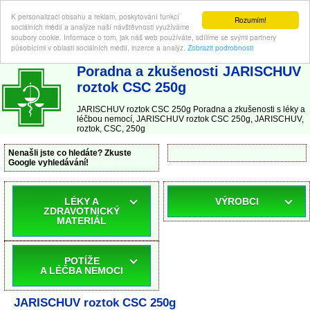
K personalizaci obsahu a reklam, poskytování funkcí
Rozumím!
sociálních médií a analýze naší návštěvnosti využíváme
soubory cookie. Informace o tom, jak náš web používáte, sdílíme se svými partnery
působícími v oblasti sociálních médií, inzerce a analýz.
Zobrazit podrobnosti
ABC-LEKARNA.cz
| Poradna a zkušenosti s léky a léčbou nemocí
Poradna a zkušenosti JARISCHUV
roztok CSC 250g
JARISCHUV roztok CSC 250g Poradna a zkušenosti s léky a
léčbou nemocí, JARISCHUV roztok CSC 250g, JARISCHUV,
roztok, CSC, 250g
Nenašli jste co hledáte? Zkuste
Google vyhledávání!
LÉKY A
VÝROBCI
ZDRAVOTNICKÝ
MATERIÁL
POTÍŽE
A LÉČBA NEMOCI
JARISCHUV roztok CSC 250g