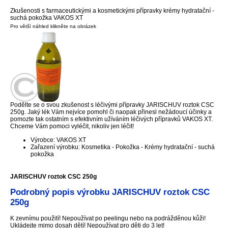
Zkušenosti s farmaceutickými a kosmetickými přípravky krémy hydratační -
suchá pokožka VAKOS XT
Pro větší náhled klikněte na obrázek
Podělte se o svou zkušenost s léčivými přípravky JARISCHUV roztok CSC
250g. Jaký lék Vám nejvíce pomohl či naopak přinesl nežádoucí účinky a
pomozte tak ostatním s efektivním užíváním léčivých přípravků VAKOS XT.
Chceme Vám pomoci vyléčit, nikoliv jen léčit!
Výrobce: VAKOS XT
Zařazení výrobku: Kosmetika - Pokožka - Krémy hydratační - suchá
pokožka
JARISCHUV roztok CSC 250g
Podrobný popis výrobku JARISCHUV roztok CSC
250g
K zevnímu použití! Nepoužívat po peelingu nebo na podrážděnou kůži!
Ukládejte mimo dosah dětí! Nepoužívat pro děti do 3 let!