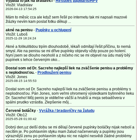
Vypadá to jak na bradavici
-
Hirsuties papillaris/HPV
Vložil: Vladislav
2026-04-13 17:54:25
Mám to měsíc cca ale když sem řešil po internetu tak mi napsali mazové
žlázky nevím kam poslat fotku děkuji ...
akné na penisu
-
Pupínky u ochlupení
Vložil: Luboš
2025-11-29 18:24:24
Akné a folikulitidou trpím dlouhodobě, lékaři odmítají řešit příčinu, to nemá
smysl. Ale na penisu se mi dříve pupínky objevily vždy pouze po holení.
Nyní jsem se dlouho neoholil a z ničeho nic se mi objevil na údu malý bílý
pupínek s lehce červeným oko...
Dostal som od Dr. Sacreho najlepší liek na zväčšenie penisu a problémy
s neplodnosťou.
-
Prodloužení penisu
Vložil: Jones
2025-08-15 14:55:53
Dostal som od Dr. Sacreho najlepší liek na zväčšenie penisu a problémy s
neplodnosťou. Pán Jones, som veľmi ohromený výsledkami bylinného lieku
Dr. Sacreho! Môj penis je viditeľne väčší a hrubší a moja sebadôvera v
spálni prudko vzrástla. Zlepšenie môj...
Červené boláčky
-
Vyrážka / bradavičky na žaludu
Vložil: Oto12
2025-05-28 01:00:42
Dobrý den,uz delší dobu se mi dělají červené pupínky boláčky nijak nebolí a
necítím je. Po pohlavním styku mam žalud načervenaly a pupínky jsou
výraznější zenu po pohlavním styku nic ne náplní nesvědi žádné problémy