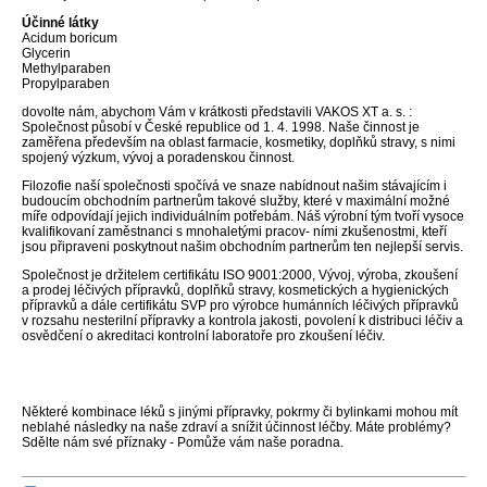
Účinné látky
Acidum boricum
Glycerin
Methylparaben
Propylparaben
dovolte nám, abychom Vám v krátkosti představili VAKOS XT a. s. :
Společnost působí v České republice od 1. 4. 1998. Naše činnost je
zaměřena především na oblast farmacie, kosmetiky, doplňků stravy, s nimi
spojený výzkum, vývoj a poradenskou činnost.
Filozofie naší společnosti spočívá ve snaze nabídnout našim stávajícím i
budoucím obchodním partnerům takové služby, které v maximální možné
míře odpovídají jejich individuálním potřebám. Náš výrobní tým tvoří vysoce
kvalifikovaní zaměstnanci s mnohaletými pracov- ními zkušenostmi, kteří
jsou připraveni poskytnout našim obchodním partnerům ten nejlepší servis.
Společnost je držitelem certifikátu ISO 9001:2000, Vývoj, výroba, zkoušení
a prodej léčivých přípravků, doplňků stravy, kosmetických a hygienických
přípravků a dále certifikátu SVP pro výrobce humánních léčivých přípravků
v rozsahu nesterilní přípravky a kontrola jakosti, povolení k distribuci léčiv a
osvědčení o akreditaci kontrolní laboratoře pro zkoušení léčiv.
Některé kombinace léků s jinými přípravky, pokrmy či bylinkami mohou mít
neblahé následky na naše zdraví a snížit účinnost léčby. Máte problémy?
Sdělte nám své příznaky - Pomůže vám naše poradna.