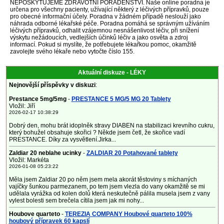
NEPOSKYTUJEME ZDRAVOTNÍ PORADENSTVÍ. Naše online poradna je
určena pro všechny pacienty, užívající některý z léčivých přípravků, pouze
pro obecné informační účely. Poradna v žádném případě neslouží jako
náhrada odborné lékařské péče. Poradna pomáhá se správným užíváním
léčivých přípravků, odhalit vzájemnou nesnášenlivost léčiv, při snížení
výskytu nežádoucích, vedlejších účinků léčiv a jako osvěta a zdroj
informací. Pokud si myslíte, že potřebujete lékařkou pomoc, okamžitě
zavolejte svého lékaře nebo vytočte číslo 155.
Aktuální diskuze - LÉKY
Nejnovější příspěvky v diskuzi
:
Prestance 5mg/5mg
-
PRESTANCE 5 MG/5 MG 20 Tablety
Vložil: Jiří
2026-02-17 10:38:29
Dobrý den, mohu brát idoplněk stravy DIABEN na stabilizaci krevního cukru,
který bohužel obsahuje skořici ? Někde jsem četl, že skořice vadí
PRESTANCE. Díky za vysvětlení.Jirka...
Zaldiar 20 neblahe ucinky
-
ZALDIAR 20 Potahované tablety
Vložil: Markéta
2026-01-08 05:23:22
Měla jsem Zaldiar 20 po něm jsem mela akorát těstoviny s míchaných
vajíčky šunkou parmezanem, po tem jsem vlezla do vany okamžitě se mi
udělala vyrážka od kolen dolů která neskutečně pálila musela jsem z vany
vylest bolesti sem brečela cítila jsem jak mi nohy...
Houbove quarteto
-
TEREZIA COMPANY Houbové quarteto 100%
houbový přípravek 60 kapslí