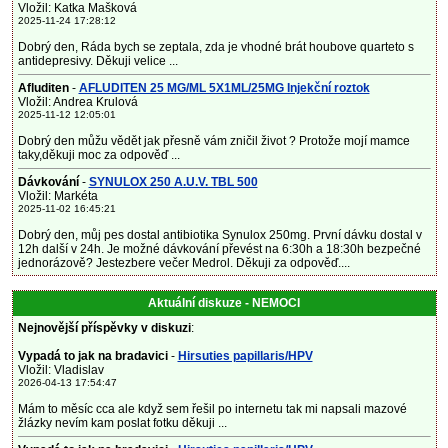
Vložil: Katka Mašková
2025-11-24 17:28:12
Dobrý den, Ráda bych se zeptala, zda je vhodné brát houbove quarteto s
antidepresivy. Děkuji velice ...
Afluditen
-
AFLUDITEN 25 MG/ML 5X1ML/25MG Injekční roztok
Vložil: Andrea Krulová
2025-11-12 12:05:01
Dobrý den můžu vědět jak přesně vám zničil život ? Protože mojí mamce
taky,děkuji moc za odpověď ...
Dávkování
-
SYNULOX 250 A.U.V. TBL 500
Vložil: Markéta
2025-11-02 16:45:21
Dobrý den, můj pes dostal antibiotika Synulox 250mg. První dávku dostal v
12h další v 24h. Je možné dávkování převést na 6:30h a 18:30h bezpečné
jednorázově? Jestezbere večer Medrol. Děkuji za odpověď....
Aktuální diskuze - NEMOCI
Nejnovější příspěvky v diskuzi
:
Vypadá to jak na bradavici
-
Hirsuties papillaris/HPV
Vložil: Vladislav
2026-04-13 17:54:47
Mám to měsíc cca ale když sem řešil po internetu tak mi napsali mazové
žlázky nevím kam poslat fotku děkuji ...