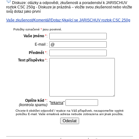
Diskuze: otázky a odpovědi, zkušenosti a poradenství k JARISCHUV
roztok CSC 250g - Diskuze je prázdná – vložte svou zkušenost nebo vložte
svůj dotaz jako první
Vaše zkušenost/Komentář/Dotaz týkající se JARISCHUV roztok CSC 250g
Položky označené
*
jsou povinné.
Vaše jméno
*
:
E-mail :
Předmět
*
:
Text příspěvku
*
:
Opište kód
*
:
"
lekarna
"
(kontrola spamu)
Chcete-li obdržet odpověď / reakce na Váš příspěvek, nezapomeňte vyplnit
položku E-mail. Vaše emailová adresa nebude zobrazena ani jinak použita.