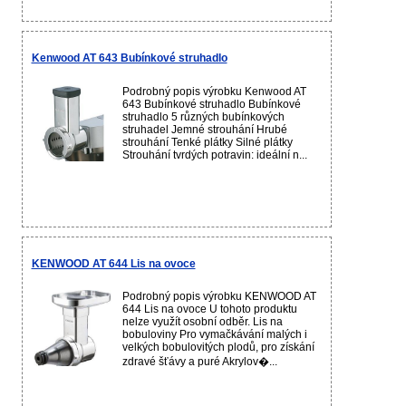
Kenwood AT 643 Bubínkové struhadlo
Podrobný popis výrobku Kenwood AT
643 Bubínkové struhadlo Bubínkové
struhadlo 5 různých bubínkových
struhadel Jemné strouhání Hrubé
strouhání Tenké plátky Silné plátky
Strouhání tvrdých potravin: ideální n...
KENWOOD AT 644 Lis na ovoce
Podrobný popis výrobku KENWOOD AT
644 Lis na ovoce U tohoto produktu
nelze využít osobní odběr. Lis na
bobuloviny Pro vymačkávání malých i
velkých bobulovitých plodů, pro získání
zdravé šťávy a puré Akrylov�...