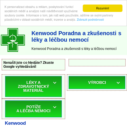
K personalizaci obsahu a reklam, poskytování funkcí
Rozumím!
sociálních médií a analýze naší návštěvnosti využíváme
soubory cookie. Informace o tom, jak náš web používáte, sdílíme se svými partnery
působícími v oblasti sociálních médií, inzerce a analýz.
Zobrazit podrobnosti
ABC-LEKARNA.cz
| Poradna a zkušenosti s léky a léčbou nemocí
Kenwood Poradna a zkušenosti s
léky a léčbou nemocí
Kenwood Poradna a zkušenosti s léky a léčbou nemocí
Nenašli jste co hledáte? Zkuste
Google vyhledávání!
LÉKY A
VÝROBCI
ZDRAVOTNICKÝ
MATERIÁL
POTÍŽE
A LÉČBA NEMOCI
Kenwood