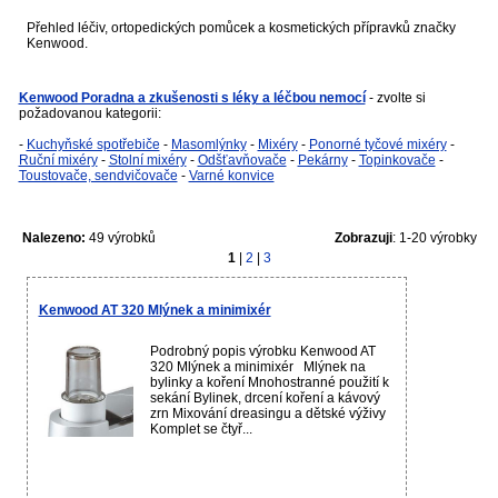
Přehled léčiv, ortopedických pomůcek a kosmetických přípravků značky
Kenwood.
Kenwood Poradna a zkušenosti s léky a léčbou nemocí
- zvolte si
požadovanou kategorii:
-
Kuchyňské spotřebiče
-
Masomlýnky
-
Mixéry
-
Ponorné tyčové mixéry
-
Ruční mixéry
-
Stolní mixéry
-
Odšťavňovače
-
Pekárny
-
Topinkovače
-
Toustovače, sendvičovače
-
Varné konvice
Nalezeno:
49 výrobků
Zobrazuji
: 1-20 výrobky
1
|
2
|
3
Kenwood AT 320 Mlýnek a minimixér
Podrobný popis výrobku Kenwood AT
320 Mlýnek a minimixér Mlýnek na
bylinky a koření Mnohostranné použití k
sekání Bylinek, drcení koření a kávový
zrn Mixování dreasingu a dětské výživy
Komplet se čtyř...