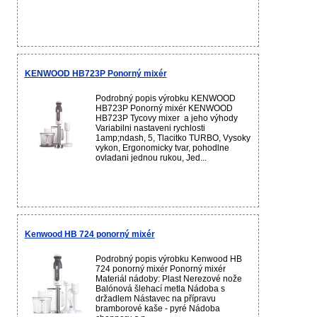
KENWOOD HB723P Ponorný mixér
Podrobný popis výrobku KENWOOD
HB723P Ponorný mixér KENWOOD
HB723P Tycovy mixer a jeho výhody
Variabilni nastaveni rychlosti
1amp;ndash, 5, Tlacitko TURBO, Vysoky
vykon, Ergonomicky tvar, pohodlne
ovladani jednou rukou, Jed...
Kenwood HB 724 ponorný mixér
Podrobný popis výrobku Kenwood HB
724 ponorný mixér Ponorný mixér
Materiál nádoby: Plast Nerezové nože
Balónová šlehací metla Nádoba s
držadlem Nástavec na přípravu
bramborové kaše - pyré Nádoba