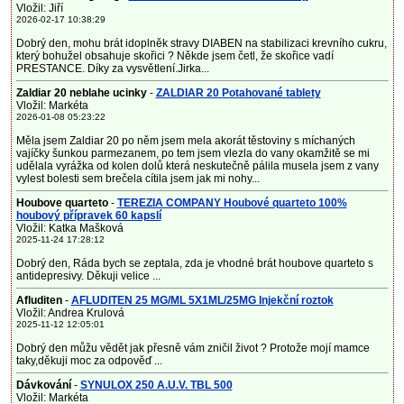
Vložil: Jiří
2026-02-17 10:38:29
Dobrý den, mohu brát idoplněk stravy DIABEN na stabilizaci krevního cukru,
který bohužel obsahuje skořici ? Někde jsem četl, že skořice vadí
PRESTANCE. Díky za vysvětlení.Jirka...
Zaldiar 20 neblahe ucinky
-
ZALDIAR 20 Potahované tablety
Vložil: Markéta
2026-01-08 05:23:22
Měla jsem Zaldiar 20 po něm jsem mela akorát těstoviny s míchaných
vajíčky šunkou parmezanem, po tem jsem vlezla do vany okamžitě se mi
udělala vyrážka od kolen dolů která neskutečně pálila musela jsem z vany
vylest bolesti sem brečela cítila jsem jak mi nohy...
Houbove quarteto
-
TEREZIA COMPANY Houbové quarteto 100%
houbový přípravek 60 kapslí
Vložil: Katka Mašková
2025-11-24 17:28:12
Dobrý den, Ráda bych se zeptala, zda je vhodné brát houbove quarteto s
antidepresivy. Děkuji velice ...
Afluditen
-
AFLUDITEN 25 MG/ML 5X1ML/25MG Injekční roztok
Vložil: Andrea Krulová
2025-11-12 12:05:01
Dobrý den můžu vědět jak přesně vám zničil život ? Protože mojí mamce
taky,děkuji moc za odpověď ...
Dávkování
-
SYNULOX 250 A.U.V. TBL 500
Vložil: Markéta