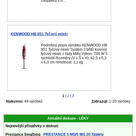
chopperu s n...
KENWOOD HB 851 Tyčový mixér
Podrobný popis výrobku KENWOOD HB
851 Tyčový mixér Systém 3 břitů Kovový
tyčový mixér z řady kMix Výkon: 700 W 5
rychlostí Rozměry (V x Š x H): 42,5 x 6,3
x 6,3 cm Hmotnost: 1,1 kg ...
1
|
2
|
3
Nalezeno:
49 výrobků
Zobrazuji
: 1-20 výrobky
Aktuální diskuze - LÉKY
Nejnovější příspěvky v diskuzi
:
Prestance 5mg/5mg
-
PRESTANCE 5 MG/5 MG 20 Tablety