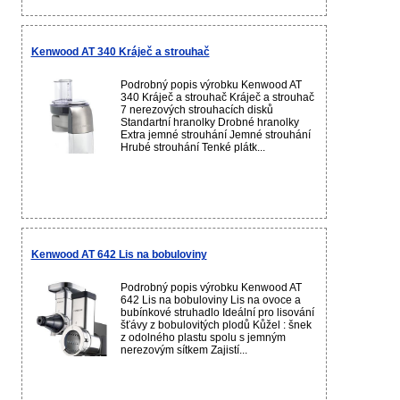
Kenwood AT 340 Kráječ a strouhač
Podrobný popis výrobku Kenwood AT
340 Kráječ a strouhač Kráječ a strouhač
7 nerezových strouhacích disků
Standartní hranolky Drobné hranolky
Extra jemné strouhání Jemné strouhání
Hrubé strouhání Tenké plátk...
Kenwood AT 642 Lis na bobuloviny
Podrobný popis výrobku Kenwood AT
642 Lis na bobuloviny Lis na ovoce a
bubínkové struhadlo Ideální pro lisování
šťávy z bobulovitých plodů Kůžel : šnek
z odolného plastu spolu s jemným
nerezovým sítkem Zajistí...