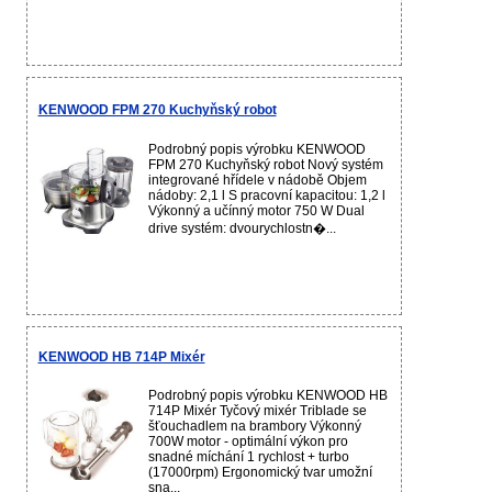
KENWOOD FPM 270 Kuchyňský robot
Podrobný popis výrobku KENWOOD
FPM 270 Kuchyňský robot Nový systém
integrované hřídele v nádobě Objem
nádoby: 2,1 l S pracovní kapacitou: 1,2 l
Výkonný a učínný motor 750 W Dual
drive systém: dvourychlostn�...
KENWOOD HB 714P Mixér
Podrobný popis výrobku KENWOOD HB
714P Mixér Tyčový mixér Triblade se
šťouchadlem na brambory Výkonný
700W motor - optimální výkon pro
snadné míchání 1 rychlost + turbo
(17000rpm) Ergonomický tvar umožní
sna...