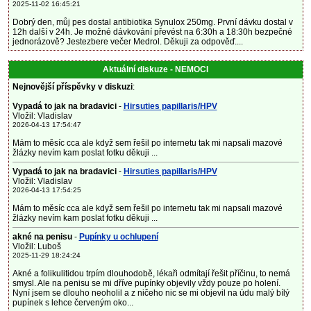
2025-11-02 16:45:21
Dobrý den, můj pes dostal antibiotika Synulox 250mg. První dávku dostal v
12h další v 24h. Je možné dávkování převést na 6:30h a 18:30h bezpečné
jednorázově? Jestezbere večer Medrol. Děkuji za odpověď....
Aktuální diskuze - NEMOCI
Nejnovější příspěvky v diskuzi
:
Vypadá to jak na bradavici
-
Hirsuties papillaris/HPV
Vložil: Vladislav
2026-04-13 17:54:47
Mám to měsíc cca ale když sem řešil po internetu tak mi napsali mazové
žlázky nevím kam poslat fotku děkuji ...
Vypadá to jak na bradavici
-
Hirsuties papillaris/HPV
Vložil: Vladislav
2026-04-13 17:54:25
Mám to měsíc cca ale když sem řešil po internetu tak mi napsali mazové
žlázky nevím kam poslat fotku děkuji ...
akné na penisu
-
Pupínky u ochlupení
Vložil: Luboš
2025-11-29 18:24:24
Akné a folikulitidou trpím dlouhodobě, lékaři odmítají řešit příčinu, to nemá
smysl. Ale na penisu se mi dříve pupínky objevily vždy pouze po holení.
Nyní jsem se dlouho neoholil a z ničeho nic se mi objevil na údu malý bílý
pupínek s lehce červeným oko...